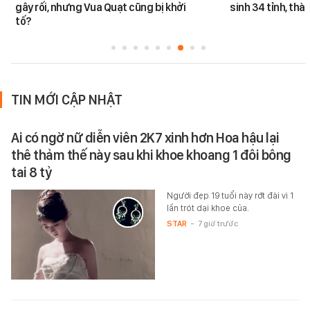
gây rối, nhưng Vua Quạt cũng bị khởi
sinh 34 tỉnh, thà
tố?
TIN MỚI CẬP NHẬT
Ai có ngờ nữ diễn viên 2K7 xinh hơn Hoa hậu lại
thê thảm thế này sau khi khoe khoang 1 đôi bông
tai 8 tỷ
Người đẹp 19 tuổi này rớt đài vì 1
lần trót dại khoe của.
STAR
-
7 giờ trước