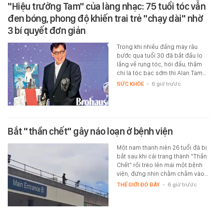
"Hiệu trưởng Tam" của làng nhạc: 75 tuổi tóc vẫn
đen bóng, phong độ khiến trai trẻ "chạy dài" nhờ
3 bí quyết đơn giản
Trong khi nhiều đấng mày râu
bước qua tuổi 30 đã bắt đầu lo
lắng về rụng tóc, hói đầu, thậm
chí là tóc bạc sớm thì Alan Tam…
SỨC KHỎE
-
6 giờ trước
Bắt "thần chết" gây náo loạn ở bệnh viện
Một nam thanh niên 26 tuổi đã bị
bắt sau khi cải trang thành "Thần
Chết" rồi trèo lên mái một bệnh
viện, đứng nhìn chằm chằm vào…
THẾ GIỚI ĐÓ ĐÂY
-
6 giờ trước