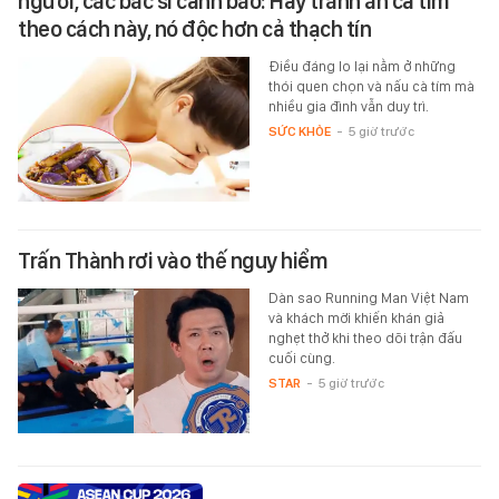
người, các bác sĩ cảnh báo: Hãy tránh ăn cà tím
theo cách này, nó độc hơn cả thạch tín
Điều đáng lo lại nằm ở những
thói quen chọn và nấu cà tím mà
nhiều gia đình vẫn duy trì.
SỨC KHỎE
-
5 giờ trước
Trấn Thành rơi vào thế nguy hiểm
Dàn sao Running Man Việt Nam
và khách mời khiến khán giả
nghẹt thở khi theo dõi trận đấu
cuối cùng.
STAR
-
5 giờ trước