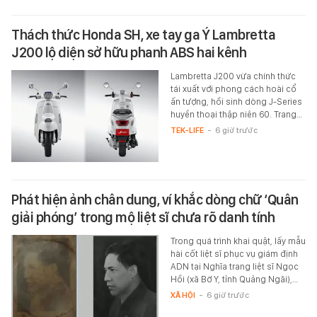
Thách thức Honda SH, xe tay ga Ý Lambretta
J200 lộ diện sở hữu phanh ABS hai kênh
Lambretta J200 vừa chính thức
tái xuất với phong cách hoài cổ
ấn tượng, hồi sinh dòng J-Series
huyền thoại thập niên 60. Trang…
TEK-LIFE
-
6 giờ trước
Phát hiện ảnh chân dung, ví khắc dòng chữ ‘Quân
giải phóng’ trong mộ liệt sĩ chưa rõ danh tính
Trong quá trình khai quật, lấy mẫu
hài cốt liệt sĩ phục vụ giám định
ADN tại Nghĩa trang liệt sĩ Ngọc
Hồi (xã Bờ Y, tỉnh Quảng Ngãi),…
XÃ HỘI
-
6 giờ trước