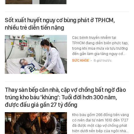
Sốt xuất huyết nguy cơ bùng phát ở TP.HCM,
nhiều trẻ diễn tiến nặng
Các bệnh truyền nhiễm tại
TP.HCM đang diễn biến phức tạp,
trong khi mùa mưa và tựu trường
đến gần làm gia tăng nguy cơ…
SỨC KHỎE
-
6 giờ trước
Thay sàn bếp căn nhà, cặp vợ chồng bất ngờ đào
trúng kho báu 'khủng': Tuổi đời hơn 300 năm,
được đấu giá gần 27 tỷ đồng
Kho báu gồm 266 đồng tiền vàng
có niên đại từ năm 1610 đến 1727
đã được một cặp vợ chồng phát
hiện dưới nền bếp của ngôi nhà…