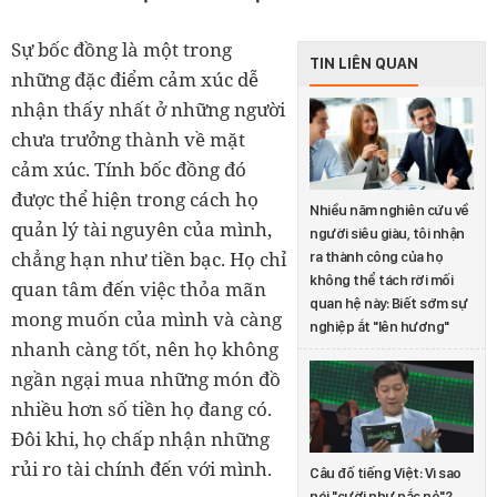
Sự bốc đồng là một trong
TIN LIÊN QUAN
những đặc điểm cảm xúc dễ
nhận thấy nhất ở những người
chưa trưởng thành về mặt
cảm xúc. Tính bốc đồng đó
được thể hiện trong cách họ
Nhiều năm nghiên cứu về
quản lý tài nguyên của mình,
người siêu giàu, tôi nhận
chẳng hạn như tiền bạc. Họ chỉ
ra thành công của họ
không thể tách rời mối
quan tâm đến việc thỏa mãn
quan hệ này: Biết sớm sự
mong muốn của mình và càng
nghiệp ắt "lên hương"
nhanh càng tốt, nên họ không
ngần ngại mua những món đồ
nhiều hơn số tiền họ đang có.
Đôi khi, họ chấp nhận những
rủi ro tài chính đến với mình.
Câu đố tiếng Việt: Vì sao
nói "cười như nắc nẻ"?