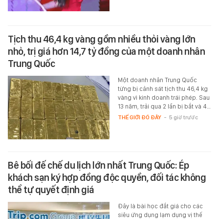
Tịch thu 46,4 kg vàng gồm nhiều thỏi vàng lớn
nhỏ, trị giá hơn 14,7 tỷ đồng của một doanh nhân
Trung Quốc
Một doanh nhân Trung Quốc
từng bị cảnh sát tịch thu 46,4 kg
vàng vì kinh doanh trái phép. Sau
13 năm, trải qua 2 lần bị bắt và 4…
THẾ GIỚI ĐÓ ĐÂY
-
5 giờ trước
Bê bối đế chế du lịch lớn nhất Trung Quốc: Ép
khách sạn ký hợp đồng độc quyền, đối tác không
thể tự quyết định giá
Đây là bài học đắt giá cho các
siêu ứng dụng lạm dụng vị thế