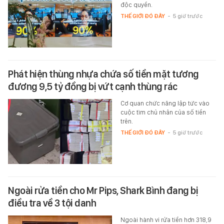
độc quyền.
THẾ GIỚI ĐÓ ĐÂY
-
5 giờ trước
Phát hiện thùng nhựa chứa số tiền mặt tương
đương 9,5 tỷ đồng bị vứt cạnh thùng rác
Cơ quan chức năng lập tức vào
cuộc tìm chủ nhân của số tiền
trên.
THẾ GIỚI ĐÓ ĐÂY
-
5 giờ trước
Ngoài rửa tiền cho Mr Pips, Shark Bình đang bị
điều tra về 3 tội danh
Ngoài hành vi rửa tiền hơn 318,9