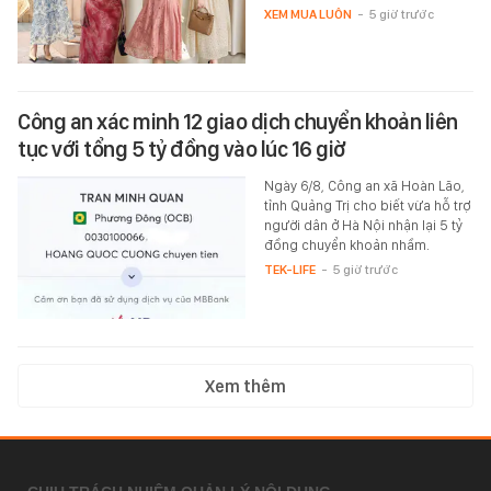
XEM MUA LUÔN
-
5 giờ trước
Công an xác minh 12 giao dịch chuyển khoản liên
tục với tổng 5 tỷ đồng vào lúc 16 giờ
Ngày 6/8, Công an xã Hoàn Lão,
tỉnh Quảng Trị cho biết vừa hỗ trợ
người dân ở Hà Nội nhận lại 5 tỷ
đồng chuyển khoản nhầm.
TEK-LIFE
-
5 giờ trước
Xem thêm