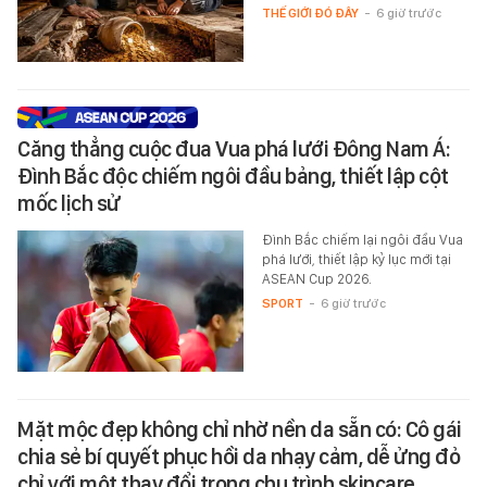
THẾ GIỚI ĐÓ ĐÂY
-
6 giờ trước
Căng thẳng cuộc đua Vua phá lưới Đông Nam Á:
Đình Bắc độc chiếm ngôi đầu bảng, thiết lập cột
mốc lịch sử
Đình Bắc chiếm lại ngôi đầu Vua
phá lưới, thiết lập kỷ lục mới tại
ASEAN Cup 2026.
SPORT
-
6 giờ trước
Mặt mộc đẹp không chỉ nhờ nền da sẵn có: Cô gái
chia sẻ bí quyết phục hồi da nhạy cảm, dễ ửng đỏ
chỉ với một thay đổi trong chu trình skincare