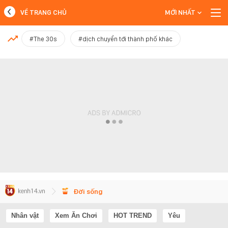
VỀ TRANG CHỦ
MỚI NHẤT
MỚI NHẤT
#The 30s
#dịch chuyển tới thành phố khác
Xem thêm
Đời sống
Nhân vật
Xem Ăn Chơi
HOT TREND
Yêu