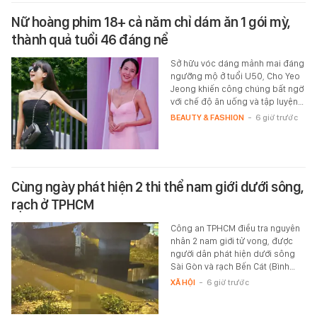
Nữ hoàng phim 18+ cả năm chỉ dám ăn 1 gói mỳ,
thành quả tuổi 46 đáng nể
Sở hữu vóc dáng mảnh mai đáng
ngưỡng mộ ở tuổi U50, Cho Yeo
Jeong khiến công chúng bất ngờ
với chế độ ăn uống và tập luyện…
BEAUTY & FASHION
-
6 giờ trước
Cùng ngày phát hiện 2 thi thể nam giới dưới sông,
rạch ở TPHCM
Công an TPHCM điều tra nguyên
nhân 2 nam giới tử vong, được
người dân phát hiện dưới sông
Sài Gòn và rạch Bến Cát (Bình…
XÃ HỘI
-
6 giờ trước