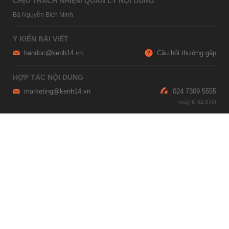
CHỊU TRÁCH NHIỆM QUẢN LÝ NỘI DUNG
Bà Nguyễn Bích Minh
Ý KIẾN BÀI VIẾT
bandoc@kenh14.vn
Câu hỏi thường gặp
HỢP TÁC NỘI DUNG
marketing@kenh14.vn
024 7309 5555
HỖ TRỢ QUẢNG CÁO
giaitrixahoi@admicro.vn
02473007108
TRỤ SỞ HÀ NỘI
Tầng 21, Tòa nhà Center Building, Hapulico Complex, Số 01, phố
Nguyễn Huy Tưởng, phường Thanh Xuân, thành phố Hà Nội
TRỤ SỞ TP.HỒ CHÍ MINH