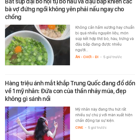
Bát súp đại bổ hội tụ bò hàu và đậu bắp khiến các
bà vợ đứng ngồi không yên phải nấu ngay cho
chồng
Không cần hầm xương hay chuẩn
bị quá nhiều nguyên liệu, món
súp kết hợp thịt bò, hàu, trứng và
đậu bắp đang được nhiều
người…
ĂN - CHƠI - ĐI
-
5 giờ trước
Hàng triệu ánh mắt khắp Trung Quốc đang đổ dồn
về 1 mỹ nhân: Đứa con của thần nhảy múa, đẹp
không gì sánh nổi
Mỹ nhân này đang thu hút rất
nhiều sự chú ý với màn xuất hiện
chấn động tại sự kiện.
CINE
-
5 giờ trước