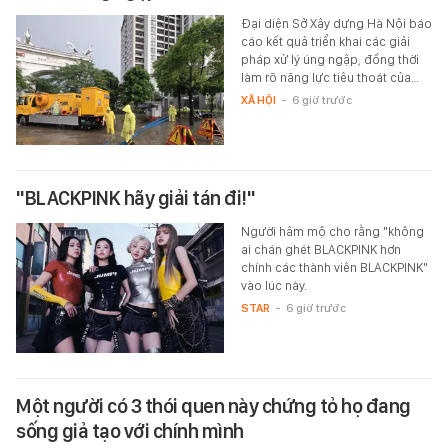
Đại diện Sở Xây dựng Hà Nội báo
cáo kết quả triển khai các giải
pháp xử lý úng ngập, đồng thời
làm rõ năng lực tiêu thoát của…
XÃ HỘI
-
6 giờ trước
"BLACKPINK hãy giải tán đi!"
Người hâm mộ cho rằng "không
ai chán ghét BLACKPINK hơn
chính các thành viên BLACKPINK"
vào lúc này.
STAR
-
6 giờ trước
Một người có 3 thói quen này chứng tỏ họ đang
sống giả tạo với chính mình