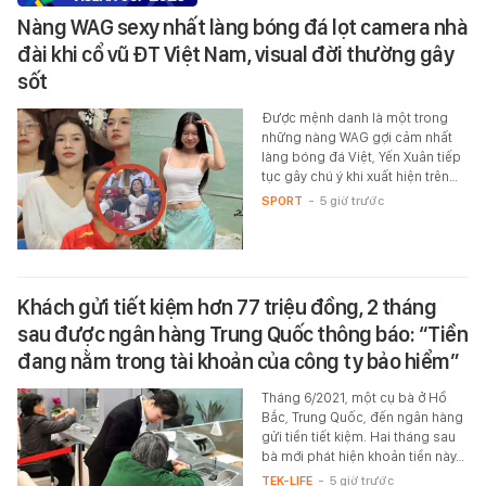
Nàng WAG sexy nhất làng bóng đá lọt camera nhà
đài khi cổ vũ ĐT Việt Nam, visual đời thường gây
sốt
Được mệnh danh là một trong
những nàng WAG gợi cảm nhất
làng bóng đá Việt, Yến Xuân tiếp
tục gây chú ý khi xuất hiện trên…
SPORT
-
5 giờ trước
Khách gửi tiết kiệm hơn 77 triệu đồng, 2 tháng
sau được ngân hàng Trung Quốc thông báo: “Tiền
đang nằm trong tài khoản của công ty bảo hiểm”
Tháng 6/2021, một cụ bà ở Hồ
Bắc, Trung Quốc, đến ngân hàng
gửi tiền tiết kiệm. Hai tháng sau
bà mới phát hiện khoản tiền này…
TEK-LIFE
-
5 giờ trước