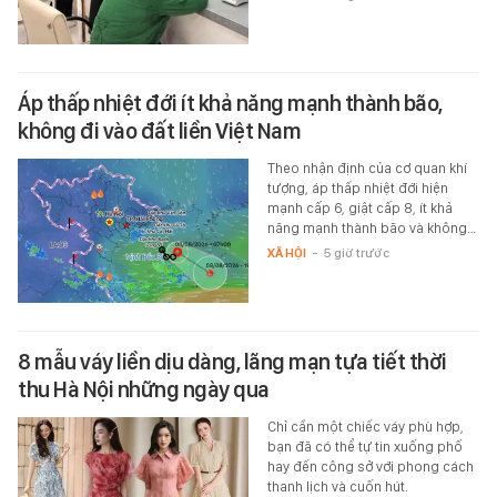
Áp thấp nhiệt đới ít khả năng mạnh thành bão,
không đi vào đất liền Việt Nam
Theo nhận định của cơ quan khí
tượng, áp thấp nhiệt đới hiện
mạnh cấp 6, giật cấp 8, ít khả
năng mạnh thành bão và không…
XÃ HỘI
-
5 giờ trước
8 mẫu váy liền dịu dàng, lãng mạn tựa tiết thời
thu Hà Nội những ngày qua
Chỉ cần một chiếc váy phù hợp,
bạn đã có thể tự tin xuống phố
hay đến công sở với phong cách
thanh lịch và cuốn hút.