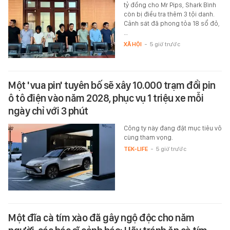
tỷ đồng cho Mr Pips, Shark Bình
còn bị điều tra thêm 3 tội danh.
Cảnh sát đã phong tỏa 18 sổ đỏ,
…
XÃ HỘI
-
5 giờ trước
Một 'vua pin' tuyên bố sẽ xây 10.000 trạm đổi pin
ô tô điện vào năm 2028, phục vụ 1 triệu xe mỗi
ngày chỉ với 3 phút
Công ty này đang đặt mục tiêu vô
cùng tham vọng.
TEK-LIFE
-
5 giờ trước
Một đĩa cà tím xào đã gây ngộ độc cho năm