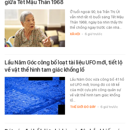
giữa Tết Mậu Thân 1968
Ở tuổi ngoài 90, bà Trần Thị Út
vẫn nhớ rất rõ buổi sáng Tết Mậu
Thân 1968, ngày bà nhìn thấy thi
thể chồng ngay trước căn nhà…
XÃ HỘI
-
6 giờ trước
Lầu Năm Góc công bố loạt tài liệu UFO mới, tiết lộ
về vật thể hình tam giác khổng lồ
Lầu Năm Góc vừa công bố 41 hồ
sơ UFO mới, trong đó có lời kể
của một cựu phi công quân sự
về vật thể hình tam giác khổng
lồ…
THẾ GIỚI ĐÓ ĐÂY
-
6 giờ trước