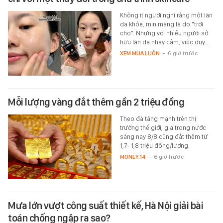
Không ít người nghĩ rằng một làn
da khỏe, mịn màng là do "trời
cho". Nhưng với nhiều người sở
hữu làn da nhạy cảm, việc duy…
XEM MUA LUÔN
-
6 giờ trước
Mỗi lượng vàng đắt thêm gần 2 triệu đồng
Theo đà tăng mạnh trên thị
trường thế giới, giá trong nước
sáng nay 8/8 cũng đắt thêm từ
1,7- 1,8 triệu đồng/lượng.
MONEY.14
-
6 giờ trước
Mưa lớn vượt công suất thiết kế, Hà Nội giải bài
toán chống ngập ra sao?