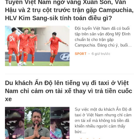
Tuyển Việt Nam ngờ vắng Xuân Son, Văn
Hậu và 2 trụ cột trước trận gặp Campuchia,
HLV Kim Sang-sik tính toán điều gì?
Đội tuyển Việt Nam đã có buổi
tập trên sân vận động Mỹ Đình
chuẩn bị cho trận gặp
Campuchia. Đáng chú ý, buổi…
SPORT
-
6 giờ trước
Du khách Ấn Độ lên tiếng vụ đi taxi ở Việt
Nam chỉ cảm ơn tài xế thay vì trả tiền cuốc
xe
Sự việc một du khách Ấn Độ đi
taxi ở Việt Nam nhưng chỉ cảm
ơn tài xế mà không trả tiền đã
khiến nhiều người cảm thấy
bức…