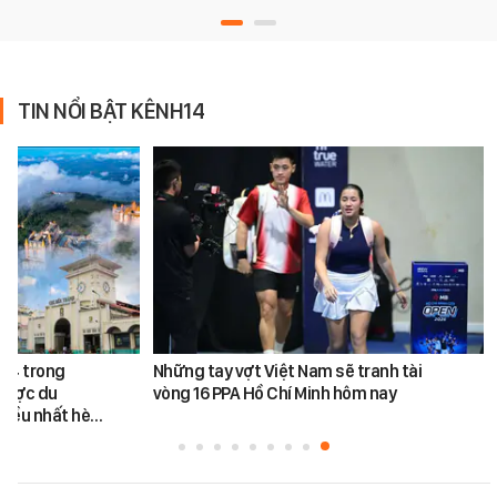
TIN NỔI BẬT KÊNH14
ứ 4 trong
Những tay vợt Việt Nam sẽ tranh tài
được du
vòng 16 PPA Hồ Chí Minh hôm nay
hiều nhất hè…