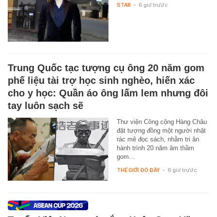
STAR
-
6 giờ trước
Trung Quốc tạc tượng cụ ông 20 năm gom
phế liệu tài trợ học sinh nghèo, hiến xác
cho y học: Quần áo ông lấm lem nhưng đôi
tay luôn sạch sẽ
Thư viện Công cộng Hàng Châu
đặt tượng đồng một người nhặt
rác mê đọc sách, nhằm tri ân
hành trình 20 năm âm thầm
gom…
THẾ GIỚI ĐÓ ĐÂY
-
6 giờ trước