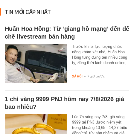
TIN MỚI CẬP NHẬT
Huấn Hoa Hồng: Từ ‘giang hồ mạng’ đến đế
chế livestream bán hàng
Trước khi bị lực lượng chức
năng khám xét nhà, Huấn Hoa
Hồng từng đứng tên nhiều công
ty, đồng thời kinh doanh online,
…
XÃ HỘI
-
7 giờ trước
1 chỉ vàng 9999 PNJ hôm nay 7/8/2026 giá
bao nhiêu?
Lúc 7h sáng nay 7/8, giá vàng
9999 tại PNJ được niêm yết
trong khoảng 13,65 - 14,27 triệu
đồng/chỉ, tùy sản phầm và giá…