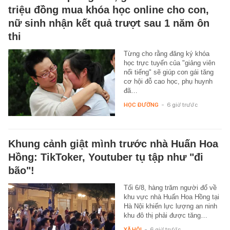
triệu đồng mua khóa học online cho con,
nữ sinh nhận kết quả trượt sau 1 năm ôn
thi
Từng cho rằng đăng ký khóa
học trực tuyến của "giảng viên
nổi tiếng" sẽ giúp con gái tăng
cơ hội đỗ cao học, phụ huynh
đã…
HỌC ĐƯỜNG
-
6 giờ trước
Khung cảnh giật mình trước nhà Huấn Hoa
Hồng: TikToker, Youtuber tụ tập như "đi
bão"!
Tối 6/8, hàng trăm người đổ về
khu vực nhà Huấn Hoa Hồng tại
Hà Nội khiến lực lượng an ninh
khu đô thị phải được tăng…
XÃ HỘI
-
6 giờ trước