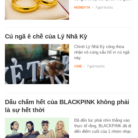
MONEY.14
-
7 giờ trước
Cú ngã ê chề của Lý Nhã Kỳ
Chính Lý Nhã Kỳ cũng thừa
nhận vô cùng xấu hổ vì cú ngã
này.
CINE
-
7 giờ trước
Dấu chấm hết của BLACKPINK không phải
là sự hết thời
Đã đến lúc phải nhìn thẳng vào
thực tế rằng, BLACKPINK đã đi
đến điểm cuối của 1 nhóm nhạc.