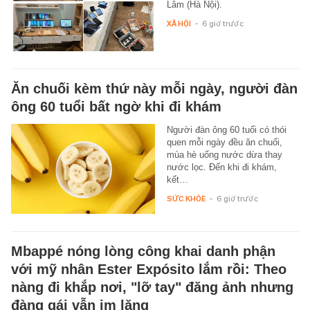
Lâm (Hà Nội).
XÃ HỘI
-
6 giờ trước
Ăn chuối kèm thứ này mỗi ngày, người đàn
ông 60 tuổi bất ngờ khi đi khám
Người đàn ông 60 tuổi có thói
quen mỗi ngày đều ăn chuối,
mùa hè uống nước dừa thay
nước lọc. Đến khi đi khám,
kết…
SỨC KHỎE
-
6 giờ trước
Mbappé nóng lòng công khai danh phận
với mỹ nhân Ester Expósito lắm rồi: Theo
nàng đi khắp nơi, "lỡ tay" đăng ảnh nhưng
đàng gái vẫn im lặng