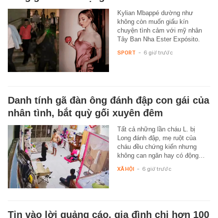
Kylian Mbappé dường như
không còn muốn giấu kín
chuyện tình cảm với mỹ nhân
Tây Ban Nha Ester Expósito.
SPORT
-
6 giờ trước
Danh tính gã đàn ông đánh đập con gái của
nhân tình, bắt quỳ gối xuyên đêm
Tất cả những lần cháu L. bị
Long đánh đập, mẹ ruột của
cháu đều chứng kiến nhưng
không can ngăn hay có động…
XÃ HỘI
-
6 giờ trước
Tin vào lời quảng cáo, gia đình chi hơn 100