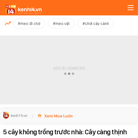
MỚI NHẤT
#mẹo đi chợ
#mẹo vặt
#chơi cây cảnh
Xem thêm
Xem Mua Luôn
5 cây không trồng trước nhà: Cây càng thịnh