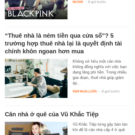
MUSIK
-
6 giờ trước
“Thuê nhà là ném tiền qua cửa sổ”? 5
trường hợp thuê nhà lại là quyết định tài
chính khôn ngoan hơn mua
Không sở hữu một căn nhà
không đồng nghĩa với việc bạn
đang lãng phí tiền. Trong nhiều
giai đoạn, thuê nhà giúp giảm
áp…
XEM MUA LUÔN
-
6 giờ trước
Căn nhà ở quê của Vũ Khắc Tiệp
Vũ Khắc Tiệp từng gây bàn tán
khi để lộ căn nhà cấp 4 ở quê.