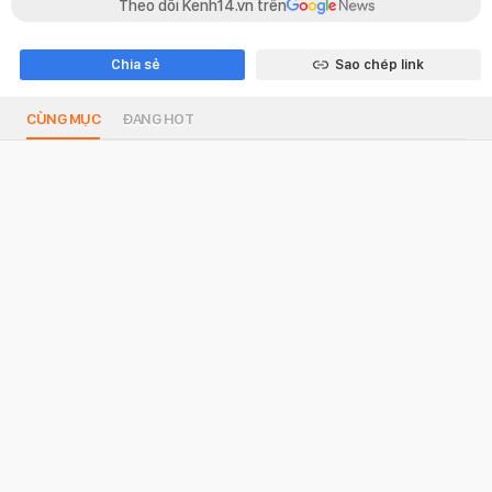
Theo dõi Kenh14.vn trên
Chia sẻ
Sao chép link
CÙNG MỤC
ĐANG HOT