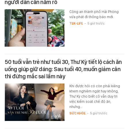
người dân cần nắm rõ
Công an thành phố Hải Phòng
vừa phát đi thông báo mới.
TEK-LIFE
-
5 giờ trước
50 tuổi vẫn trẻ như tuổi 30, Thư Kỳ tiết lộ cách ăn
uống giúp giữ dáng: Sau tuổi 40, muốn giảm cân
thì đừng mắc sai lầm này
Khi được hỏi có còn phải kiêng
khem nghiêm ngặt hay không,
Thư Kỳ cho biết cô vẫn duy trì
việc kiểm soát chế độ ăn,
nhưng…
SỨC KHỎE
-
5 giờ trước