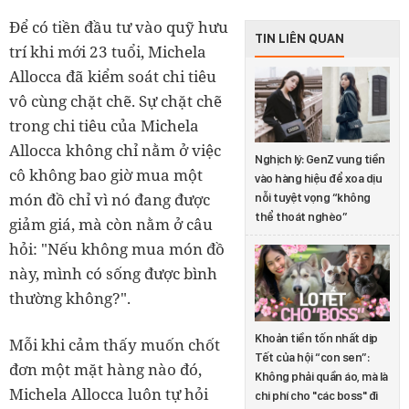
Để có tiền đầu tư vào quỹ hưu
TIN LIÊN QUAN
trí khi mới 23 tuổi, Michela
Allocca đã kiểm soát chi tiêu
vô cùng chặt chẽ. Sự chặt chẽ
trong chi tiêu của Michela
Allocca không chỉ nằm ở việc
Nghịch lý: GenZ vung tiền
cô không bao giờ mua một
vào hàng hiệu để xoa dịu
món đồ chỉ vì nó đang được
nỗi tuyệt vọng “không
thể thoát nghèo”
giảm giá, mà còn nằm ở câu
hỏi: "Nếu không mua món đồ
này, mình có sống được bình
thường không?".
Khoản tiền tốn nhất dịp
Mỗi khi cảm thấy muốn chốt
Tết của hội “con sen”:
đơn một mặt hàng nào đó,
Không phải quần áo, mà là
Michela Allocca luôn tự hỏi
chi phí cho "các boss" đi