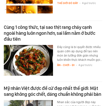
THẾ GIỚI ĐÓ ĐÂY
-
4 giờ trước
Cùng 1 công thức, tại sao thịt rang cháy cạnh
ngoài hàng luôn ngon hơn, sai lầm nằm ở bước
đầu tiên
Đây cũng là bí quyết được nhiều
quán cơm áp dụng để tạo nên
món ăn tưởng đơn giản nhưng
luôn khiến thực khách muốn gọi…
ĂN - CHƠI - ĐI
-
4 giờ trước
Mỹ nhân Việt được đề cử đẹp nhất thế giới: Mặt
sang không góc chết, dáng chuẩn không phải bàn
Nhan sắc của người đẹp này