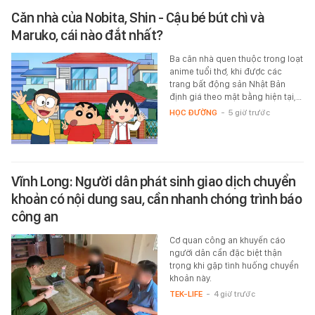
Căn nhà của Nobita, Shin - Cậu bé bút chì và
Maruko, cái nào đắt nhất?
Ba căn nhà quen thuộc trong loạt
anime tuổi thơ, khi được các
trang bất động sản Nhật Bản
định giá theo mặt bằng hiện tại,…
HỌC ĐƯỜNG
-
5 giờ trước
Vĩnh Long: Người dân phát sinh giao dịch chuyển
khoản có nội dung sau, cần nhanh chóng trình báo
công an
Cơ quan công an khuyến cáo
người dân cần đặc biệt thận
trọng khi gặp tình huống chuyển
khoản này.
TEK-LIFE
-
4 giờ trước