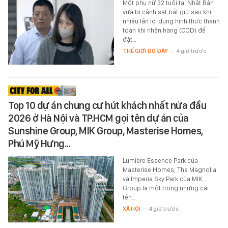
Một phụ nữ 32 tuổi tại Nhật Bản
vừa bị cảnh sát bắt giữ sau khi
nhiều lần lợi dụng hình thức thanh
toán khi nhận hàng (COD) để
đặt…
THẾ GIỚI ĐÓ ĐÂY
-
4 giờ trước
Top 10 dự án chung cư hút khách nhất nửa đầu
2026 ở Hà Nội và TP.HCM gọi tên dự án của
Sunshine Group, MIK Group, Masterise Homes,
Phú Mỹ Hưng...
Lumière Essence Park của
Masterise Homes, The Magnolia
và Imperia Sky Park của MIK
Group là một trong những cái
tên…
XÃ HỘI
-
4 giờ trước