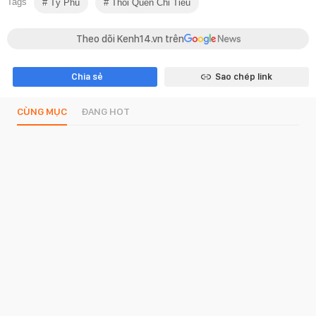
Tags
Tỷ Phú
Thói Quen Chi Tiêu
Theo dõi Kenh14.vn trên
Chia sẻ
Sao chép link
CÙNG MỤC
ĐANG HOT