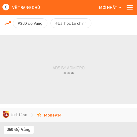
VỀ TRANG CHỦ
MỚI NHẤT
MỚI NHẤT
#360 độ Vàng
#bài học tài chính
Xem thêm
Money.14
360 Độ Vàng