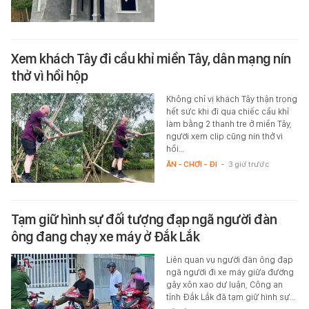
Xem khách Tây đi cầu khỉ miền Tây, dân mạng nín
thở vì hồi hộp
Không chỉ vị khách Tây thận trọng
hết sức khi đi qua chiếc cầu khỉ
làm bằng 2 thanh tre ở miền Tây,
người xem clip cũng nín thở vì
hồi…
ĂN - CHƠI - ĐI
-
3 giờ trước
Tạm giữ hình sự đối tượng đạp ngã người đàn
ông đang chạy xe máy ở Đắk Lắk
Liên quan vụ người đàn ông đạp
ngã người đi xe máy giữa đường
gây xôn xao dư luận, Công an
tỉnh Đắk Lắk đã tạm giữ hình sự…