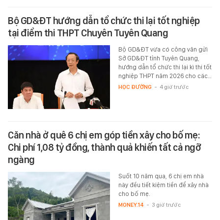
Bộ GD&ĐT hướng dẫn tổ chức thi lại tốt nghiệp
tại điểm thi THPT Chuyên Tuyên Quang
Bộ GD&ĐT vừa có công văn gửi
Sở GD&ĐT tỉnh Tuyên Quang,
hướng dẫn tổ chức thi lại kì thi tốt
nghiệp THPT năm 2026 cho các…
HỌC ĐƯỜNG
-
4 giờ trước
Căn nhà ở quê 6 chị em góp tiền xây cho bố mẹ:
Chi phí 1,08 tỷ đồng, thành quả khiến tất cả ngỡ
ngàng
Suốt 10 năm qua, 6 chị em nhà
này đều tiết kiệm tiền để xây nhà
cho bố mẹ.
MONEY.14
-
3 giờ trước