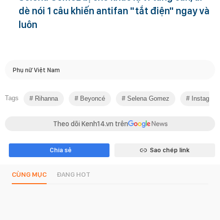
dè nói 1 câu khiến antifan "tắt điện" ngay và
luôn
Phụ nữ Việt Nam
Tags
Rihanna
Beyoncé
Selena Gomez
Instagram
Theo dõi Kenh14.vn trên
Chia sẻ
Sao chép link
CÙNG MỤC
ĐANG HOT