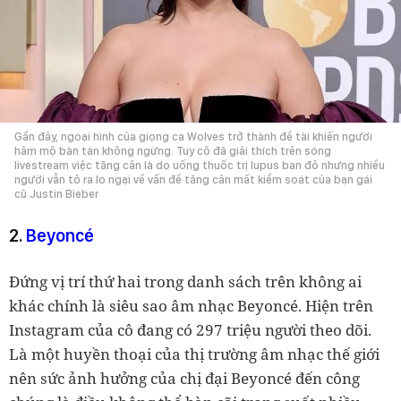
Gần đây, ngoại hình của giọng ca Wolves trở thành đề tài khiến người
hâm mộ bàn tán không ngừng. Tuy cô đã giải thích trên sóng
livestream việc tăng cân là do uống thuốc trị lupus ban đỏ nhưng nhiều
người vẫn tỏ ra lo ngại về vấn đề tăng cân mất kiểm soát của bạn gái
cũ Justin Bieber
2.
Beyoncé
Đứng vị trí thứ hai trong danh sách trên không ai
khác chính là siêu sao âm nhạc Beyoncé. Hiện trên
Instagram của cô đang có 297 triệu người theo dõi.
Là một huyền thoại của thị trường âm nhạc thế giới
nên sức ảnh hưởng của chị đại Beyoncé đến công