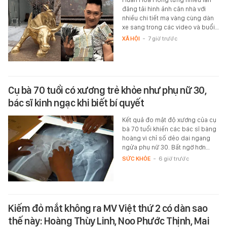
đăng tải hình ảnh căn nhà với
nhiều chi tiết mạ vàng cùng dàn
xe sang trong các video và buổi…
XÃ HỘI
-
7 giờ trước
Cụ bà 70 tuổi có xương trẻ khỏe như phụ nữ 30,
bác sĩ kinh ngạc khi biết bí quyết
Kết quả đo mật độ xương của cụ
bà 70 tuổi khiến các bác sĩ bàng
hoàng vì chỉ số dẻo dai ngang
ngửa phụ nữ 30. Bất ngờ hơn…
SỨC KHỎE
-
6 giờ trước
Kiếm đỏ mắt không ra MV Việt thứ 2 có dàn sao
thế này: Hoàng Thùy Linh, Noo Phước Thịnh, Mai