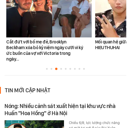
Cắt đứt với bố mẹ đẻ, Brooklyn
Mối quan hệ giữa
Beckham xóa bỏ kỷ niệm ngày cưới vì ký
HIEUTHUHAI
ức buồn của vợ với Victoria trong
ngày…
TIN MỚI CẬP NHẬT
Nóng: Nhiều cảnh sát xuất hiện tại khu vực nhà
Huấn "Hoa Hồng" ở Hà Nội
Chiều 6/8, lực lượng chức năng
có mặt tại nơi ở của Bùi Xuân