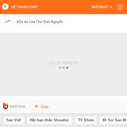
VỀ TRANG CHỦ
MỚI NHẤT
MỚI NHẤT
#Ồn ào của Thư Đan Nguyễn
Xem thêm
Star
Sao Việt
Hội bạn thân Showbiz
TV Show
Đi Soi Sao Đi