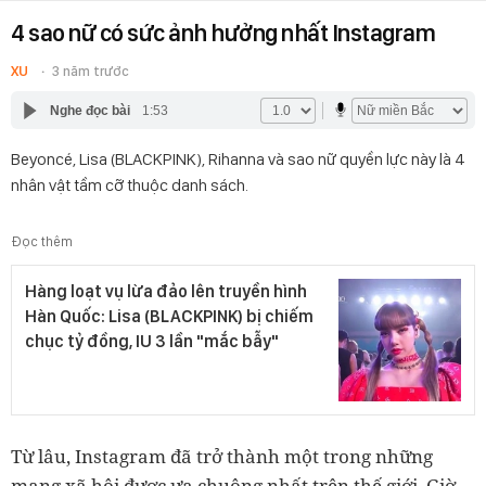
4 sao nữ có sức ảnh hưởng nhất Instagram
XU
3 năm trước
Nghe đọc bài
1:53
Beyoncé, Lisa (BLACKPINK), Rihanna và sao nữ quyền lực này là 4
nhân vật tầm cỡ thuộc danh sách.
Đọc thêm
Hàng loạt vụ lừa đảo lên truyền hình
Hàn Quốc: Lisa (BLACKPINK) bị chiếm
chục tỷ đồng, IU 3 lần "mắc bẫy"
Từ lâu, Instagram đã trở thành một trong những
mạng xã hội được ưa chuộng nhất trên thế giới. Giờ