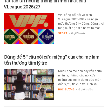
Tất tần tật những thông tin mới nhất của
V.League 2026/27
VPF công bố đội vô địch
V.League 2026-2027 sẽ nhận
mức thưởng 5 tỷ đồng, đồng thời
tăng suất ngoại binh và ra mắt…
SPORT
-
6 giờ trước
Đừng để 5 "câu nói cửa miệng" của cha mẹ làm
tổn thương tâm lý trẻ
Nhiều cha mẹ đến nay vẫn chưa
nhận ra, những câu nói cửa
miệng của mình đang bào mòn
dần sự tự tin của trẻ. Đến khi…
HỌC ĐƯỜNG
-
6 giờ trước