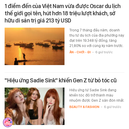
1 điểm đến của Việt Nam vừa được Oscar du lịch
thế giới gọi tên, hút hơn 18 triệu lượt khách, sở
hữu di sản trị giá 213 tỷ USD
Trong 7 tháng đầu năm, doanh
thu từ du lịch của địa phương này
đạt trên 19.348 tỷ đồng, tăng
21,80% so với cùng kỳ năm trước.
ĂN - CHƠI - ĐI
-
6 giờ trước
"Hiệu ứng Sadie Sink" khiến Gen Z từ bỏ tóc cũ
Hiệu ứng từ Sadie Sink đang
khiến tóc đỏ trở thành màu
nhuộm được Gen Z săn đón nhất.
BEAUTY & FASHION
-
6 giờ trước