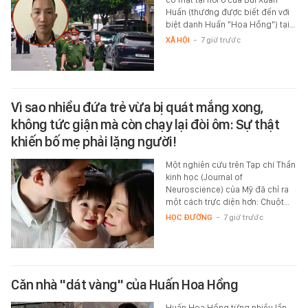
Huấn (thường được biết đến với
biệt danh Huấn "Hoa Hồng") tại…
XÃ HỘI
-
7 giờ trước
Vì sao nhiều đứa trẻ vừa bị quát mắng xong,
không tức giận mà còn chạy lại đòi ôm: Sự thật
khiến bố mẹ phải lặng người!
Một nghiên cứu trên Tạp chí Thần
kinh học (Journal of
Neuroscience) của Mỹ đã chỉ ra
một cách trực diện hơn: Chuột…
HỌC ĐƯỜNG
-
7 giờ trước
Căn nhà "dát vàng" của Huấn Hoa Hồng
Huấn Hoa Hồng từng nhiều lần