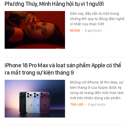
Phương Thúy, Minh Hằng hội tụ vì 1 người
Đến nay, đây vẫn là một trong
những MV quy tụ đông đảo nghệ
sĩ nhất của nhạc Việt.
MUSIK
-
6 giờ trước
iPhone 18 Pro Max và loạt sản phẩm Apple có thể
ra mắt trong sự kiện tháng 9
Không chỉ iPhone 18 Pro Max, sự
kiện tháng 9 của Apple được kỳ
vọng sẽ mang đến một màn làm
mới trên nhiều dòng sản phẩm.
TEK-LIFE
-
6 giờ trước