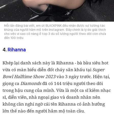
Mỗi lần đăng bài viết, em út BLACKPINK đều nhận được sự tương tác
khủng của người hâm mộ trên Instagram. Đây chính là lý do giải thích
cho việc vì sao cô nàng ở top 3 dù số lượng người theo dõi còn chưa
đến 100 triệu
4.
Rihanna
Khép lại danh sách này là Rihanna - bà bầu siêu hot
vừa có màn biểu diễn đốt cháy sân khấu tại
Super
Bowl Halftime Show 2023
vào 3 ngày trước. Hiện tại,
giọng ca
Diamonds
đã có 144 triệu người theo dõi
trong hậu cung của mình. Vừa là một ca sĩ kiêm nhạc
sĩ, diễn viên, nhà ngoại giao và doanh nhân nên
không cần nghi ngờ cái tên Rihanna có ảnh hưởng
lớn thế nào đến người hâm mộ toàn cầu.