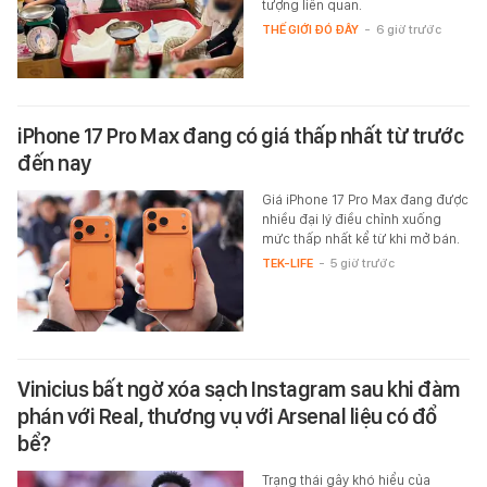
tượng liên quan.
THẾ GIỚI ĐÓ ĐÂY
-
6 giờ trước
iPhone 17 Pro Max đang có giá thấp nhất từ trước
đến nay
Giá iPhone 17 Pro Max đang được
nhiều đại lý điều chỉnh xuống
mức thấp nhất kể từ khi mở bán.
TEK-LIFE
-
5 giờ trước
Vinicius bất ngờ xóa sạch Instagram sau khi đàm
phán với Real, thương vụ với Arsenal liệu có đổ
bể?
Trạng thái gây khó hiểu của