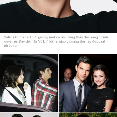
Selena Gomez sở hữu gương mặt cá tính cùng thần thái sang chảnh,
quyến rũ. Đây chính là "vũ khí" lợi hại giúp cô nàng thu nạp được rất
nhiều fan