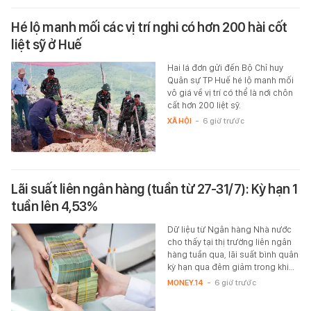
Hé lộ manh mối các vị trí nghi có hơn 200 hài cốt
liệt sỹ ở Huế
Hai lá đơn gửi đến Bộ Chỉ huy
Quân sự TP Huế hé lộ manh mối
vô giá về vị trí có thể là nơi chôn
cất hơn 200 liệt sỹ.
XÃ HỘI
-
6 giờ trước
Lãi suất liên ngân hàng (tuần từ 27-31/7): Kỳ hạn 1
tuần lên 4,53%
Dữ liệu từ Ngân hàng Nhà nước
cho thấy tại thị trường liên ngân
hàng tuần qua, lãi suất bình quân
kỳ hạn qua đêm giảm trong khi…
MONEY.14
-
6 giờ trước