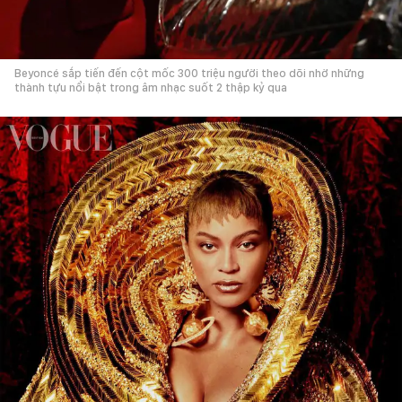
Beyoncé sắp tiến đến cột mốc 300 triệu người theo dõi nhờ những
thành tựu nổi bật trong âm nhạc suốt 2 thập kỷ qua