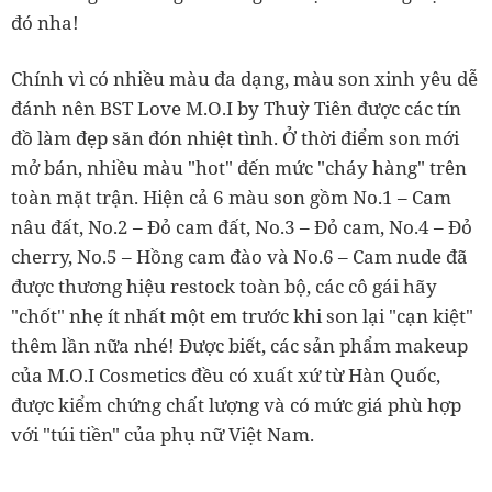
đó nha!
Chính vì có nhiều màu đa dạng, màu son xinh yêu dễ
đánh nên BST Love M.O.I by Thuỳ Tiên được các tín
đồ làm đẹp săn đón nhiệt tình. Ở thời điểm son mới
mở bán, nhiều màu "hot" đến mức "cháy hàng" trên
toàn mặt trận. Hiện cả 6 màu son gồm No.1 – Cam
nâu đất, No.2 – Đỏ cam đất, No.3 – Đỏ cam, No.4 – Đỏ
cherry, No.5 – Hồng cam đào và No.6 – Cam nude đã
được thương hiệu restock toàn bộ, các cô gái hãy
"chốt" nhẹ ít nhất một em trước khi son lại "cạn kiệt"
thêm lần nữa nhé! Được biết, các sản phẩm makeup
của M.O.I Cosmetics đều có xuất xứ từ Hàn Quốc,
được kiểm chứng chất lượng và có mức giá phù hợp
với "túi tiền" của phụ nữ Việt Nam.