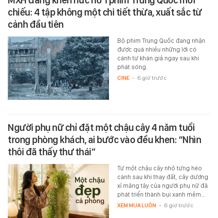
chiếu: 4 tập không một chi tiết thừa, xuất sắc từ
cảnh đầu tiên
Bộ phim Trung Quốc đang nhận
được quá nhiều những lời có
cánh từ khán giả ngay sau khi
phát sóng.
CINE
-
6 giờ trước
Người phụ nữ chỉ đặt một chậu cây 4 năm tuổi
trong phòng khách, ai bước vào đều khen: “Nhìn
thôi đã thấy thư thái”
Từ một chậu cây nhỏ từng héo
cành sau khi thay đất, cây dương
xỉ măng tây của người phụ nữ đã
phát triển thành bụi xanh mềm…
XEM MUA LUÔN
-
6 giờ trước