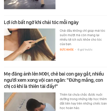
Lợi ích bất ngờ khi chải tóc mỗi ngày
Chải đầu không chỉ giúp mái tóc
suôn mượt mà còn mang lại
nhiều lợi ích sức khỏe cho tóc
của bạn.
SỨC KHỎE
-
6 giờ trước
Mẹ đăng ảnh lên MXH, chê bai con gay gắt, nhiều
người xem xong vội can ngăn: "Đừng mắng, con
chị có khi là thiên tài đấy!"
Thiên tài chưa chắc được nuôi
dưỡng trong những lớp học thêm
đắt tiền hay trên những chiếc bàn
học hoàn hảo.