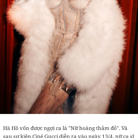
Hà Hồ vốn được ngợi ca là "Nữ hoàng thảm đỏ". Và
sau sự kiện Ciné Gucci diễn ra vào ngày 13/4, nữ ca sĩ