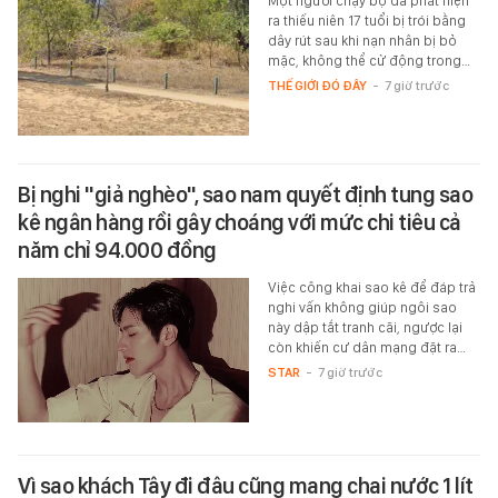
Một người chạy bộ đã phát hiện
ra thiếu niên 17 tuổi bị trói bằng
dây rút sau khi nạn nhân bị bỏ
mặc, không thể cử động trong…
THẾ GIỚI ĐÓ ĐÂY
-
7 giờ trước
Bị nghi "giả nghèo", sao nam quyết định tung sao
kê ngân hàng rồi gây choáng với mức chi tiêu cả
năm chỉ 94.000 đồng
Việc công khai sao kê để đáp trả
nghi vấn không giúp ngôi sao
này dập tắt tranh cãi, ngược lại
còn khiến cư dân mạng đặt ra…
STAR
-
7 giờ trước
Vì sao khách Tây đi đâu cũng mang chai nước 1 lít