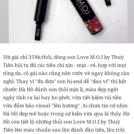
Với giá chỉ 359k/thỏi, dòng son Love M.O.I by Thuỳ
Tiên hội tụ đủ các tiêu chí xịn - mịn - rẻ, hợp với mọi
tông da, cô gái nào cũng nên rước về ngay không cần
nghĩ. Thay vì "đu đưa" son hi-end dễ "đau ví" thì bắt
chước Hà Hồ đánh son thỏi mịn lì, màu đẹp ngất
ngây tính ra lại hay ho phết, vừa tiết kiệm túi tiền
vừa đảm bảo visual "lên hương". Ai chưa tin cứ nhìn
Hà Hồ đẹp mê hoặc trong sự kiện vừa qua là thấy. Hà
Hồ còn tiết lộ những thỏi son Love M.O.I by Thuỳ
Tiên lên màu chuẩn sau lần đánh đầu tiên, lâu trôi