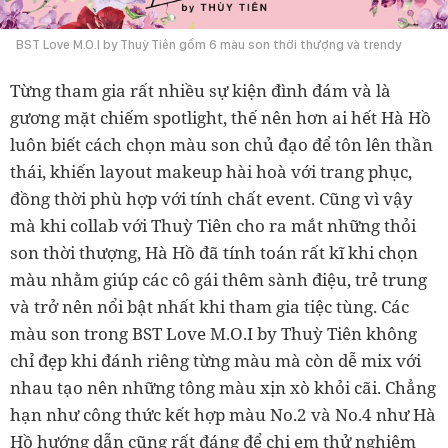
​BST Love M.O.I by Thuỳ Tiên gồm 6 màu son thời thượng và trendy
Từng tham gia rất nhiều sự kiện đình đám và là
gương mặt chiếm spotlight, thế nên hơn ai hết Hà Hồ
luôn biết cách chọn màu son chủ đạo để tôn lên thần
thái, khiến layout makeup hài hoà với trang phục,
đồng thời phù hợp với tính chất event. Cũng vì vậy
mà khi collab với Thuỳ Tiên cho ra mắt những thỏi
son thời thượng, Hà Hồ đã tính toán rất kĩ khi chọn
màu nhằm giúp các cô gái thêm sành điệu, trẻ trung
và trở nên nổi bật nhất khi tham gia tiệc tùng. Các
màu son trong BST Love M.O.I by Thuỳ Tiên không
chỉ đẹp khi đánh riêng từng màu mà còn dễ mix với
nhau tạo nên những tông màu xịn xò khỏi cãi. Chẳng
hạn như công thức kết hợp màu No.2 và No.4 như Hà
Hồ hướng dẫn cũng rất đáng để chị em thử nghiệm