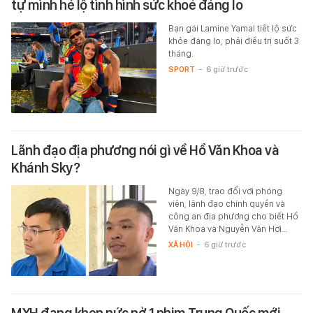
tự mình hé lộ tình hình sức khoẻ đáng lo
Bạn gái Lamine Yamal tiết lộ sức
khỏe đáng lo, phải điều trị suốt 3
tháng.
SPORT
-
6 giờ trước
Lãnh đạo địa phương nói gì về Hồ Văn Khoa và
Khánh Sky?
Ngày 9/8, trao đổi với phóng
viên, lãnh đạo chính quyền và
công an địa phương cho biết Hồ
Văn Khoa và Nguyễn Văn Hợi…
XÃ HỘI
-
6 giờ trước
MXH đang khen nức nở 1 phim Trung Quốc mới