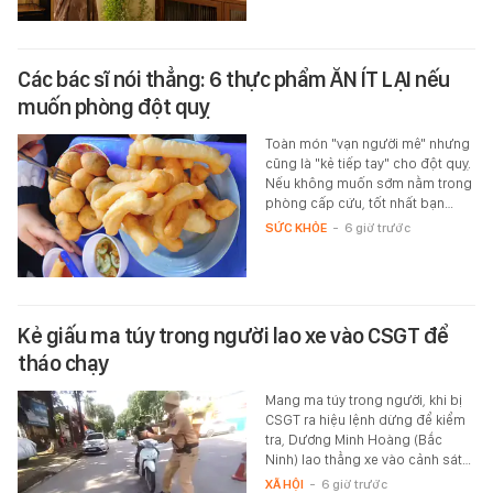
Các bác sĩ nói thẳng: 6 thực phẩm ĂN ÍT LẠI nếu
muốn phòng đột quỵ
Toàn món "vạn người mê" nhưng
cũng là "kẻ tiếp tay" cho đột quỵ.
Nếu không muốn sớm nằm trong
phòng cấp cứu, tốt nhất bạn…
SỨC KHỎE
-
6 giờ trước
Kẻ giấu ma túy trong người lao xe vào CSGT để
tháo chạy
Mang ma túy trong người, khi bị
CSGT ra hiệu lệnh dừng để kiểm
tra, Dương Minh Hoàng (Bắc
Ninh) lao thẳng xe vào cảnh sát…
XÃ HỘI
-
6 giờ trước