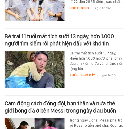
từ 22 đến 26,35 điểm, cao nhất…
HỌC ĐƯỜNG
-
6 giờ trước
Bé trai 11 tuổi mất tích suốt 13 ngày, hơn 1.000
người tìm kiếm rồi phát hiện dấu vết khó tin
Bé trai mất tích suốt 13 ngày,
khiến hơn 1.000 người phải chạy
đua tìm kiếm giữa vùng rừng núi
rộng lớn.
THẾ GIỚI ĐÓ ĐÂY
-
5 giờ trước
Cảm động cách đồng đội, bạn thân và nửa thế
giới bóng đá ở bên Messi trong ngày đau buồn
Trong ngày Lionel Messi phải trở
về Rosario tiễn biệt cha, Rodrigo