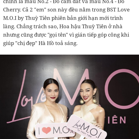
chính là màu No.2 - Đỏ cam đất và màu No.4 - Đỏ
Cherry. Cả 2 "em" son này đều nằm trong BST Love
M.O.I by Thuỳ Tiên phiên bản giới hạn mới trình
làng. Chẳng trách sao, Hoa hậu Thuỳ Tiên ở nhà
nhưng cũng được "gọi tên" vì gián tiếp góp công khi
giúp "chị đẹp" Hà Hồ toả sáng.