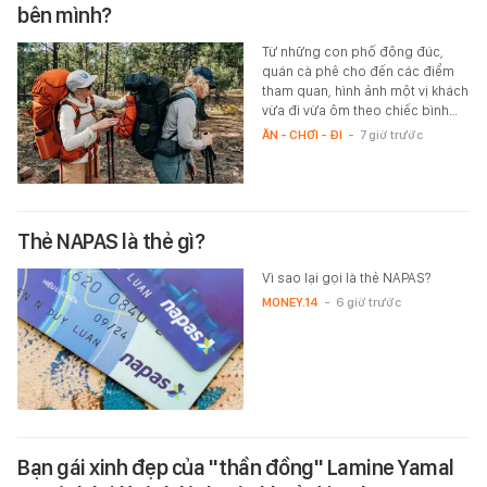
bên mình?
Từ những con phố đông đúc,
quán cà phê cho đến các điểm
tham quan, hình ảnh một vị khách
vừa đi vừa ôm theo chiếc bình…
ĂN - CHƠI - ĐI
-
7 giờ trước
Thẻ NAPAS là thẻ gì?
Vì sao lại gọi là thẻ NAPAS?
MONEY.14
-
6 giờ trước
Bạn gái xinh đẹp của "thần đồng" Lamine Yamal