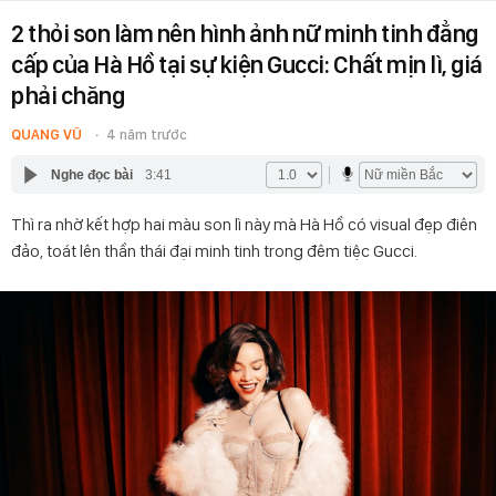
2 thỏi son làm nên hình ảnh nữ minh tinh đẳng
cấp của Hà Hồ tại sự kiện Gucci: Chất mịn lì, giá
phải chăng
QUANG VŨ
4 năm trước
Nghe đọc bài
3:41
Thì ra nhờ kết hợp hai màu son lì này mà Hà Hồ có visual đẹp điên
đảo, toát lên thần thái đại minh tinh trong đêm tiệc Gucci.