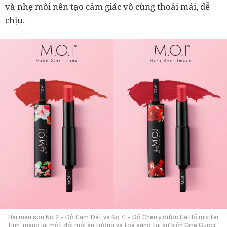
và nhẹ môi nên tạo cảm giác vô cùng thoải mái, dễ
chịu.
Hai màu son No.2 - Đỏ Cam Đất và No.4 - Đỏ Cherry được Hà Hồ mix tài
tình, mang lại một đôi môi ấn tượng và toả sáng tại sự kiện Cine Gucci