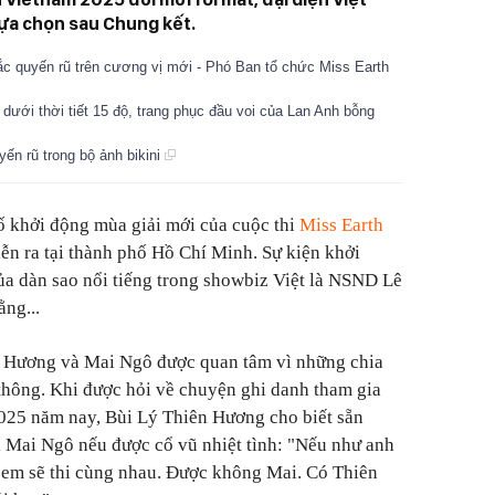
lựa chọn sau Chung kết.
c quyến rũ trên cương vị mới - Phó Ban tổ chức Miss Earth
 dưới thời tiết 15 độ, trang phục đầu voi của Lan Anh bỗng
ến rũ trong bộ ảnh bikini
ố khởi động mùa giải mới của cuộc thi
Miss Earth
ễn ra tại thành phố Hồ Chí Minh. Sự kiện khởi
của dàn sao nổi tiếng trong showbiz Việt là NSND Lê
ng...
n Hương và Mai Ngô được quan tâm vì những chia
 thông. Khi được hỏi về chuyện ghi danh tham gia
2025 năm nay, Bùi Lý Thiên Hương cho biết sẵn
 Mai Ngô nếu được cổ vũ nhiệt tình: "Nếu như anh
ụi em sẽ thi cùng nhau. Được không Mai. Có Thiên