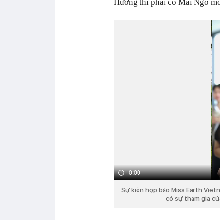
Hương thì phải có Mai Ngô mớ
0:00
Sự kiện họp báo Miss Earth Vietn
có sự tham gia củ