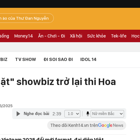
n ào của Thư Đan Nguyễn
 sống
Money.14
Ăn - Chơi - Đi
Xã hội
Sức khỏe
Tek-life
Học
BIZ
TV SHOW
ĐI SOI SAO ĐI
IDOL 14
t" showbiz trở lại thi Hoa
5/2025
2:39
Nghe đọc bài
Theo dõi Kenh14.vn trên
h Vietnam 2025 đổi mới format, đại diện Việt