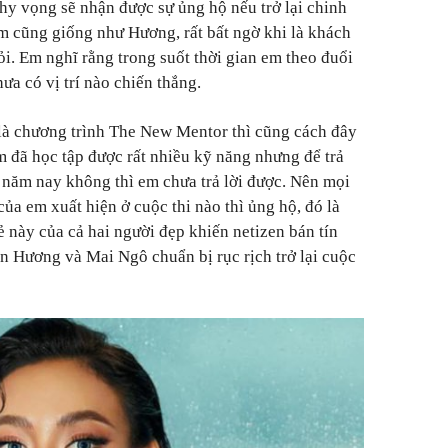
y vọng sẽ nhận được sự ủng hộ nếu trở lại chinh
Em cũng giống như Hương, rất bất ngờ khi là khách
i. Em nghĩ rằng trong suốt thời gian em theo đuổi
ưa có vị trí nào chiến thắng.
là chương trình The New Mentor thì cũng cách đây
m đã học tập được rất nhiều kỹ năng nhưng để trả
ng năm nay không thì em chưa trả lời được. Nên mọi
ủa em xuất hiện ở cuộc thi nào thì ủng hộ, đó là
sẻ này của cả hai người đẹp khiến netizen bán tín
n Hương và Mai Ngô chuẩn bị rục rịch trở lại cuộc