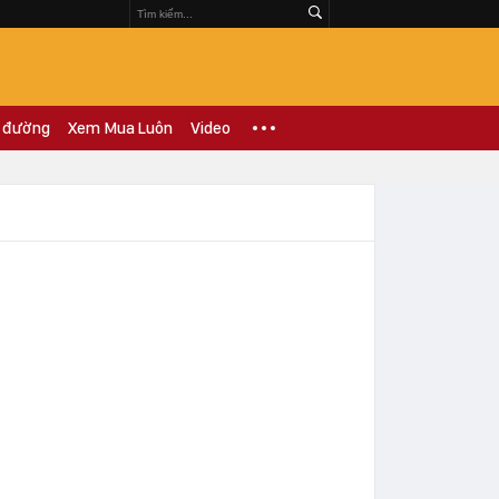
 đường
Xem Mua Luôn
Video