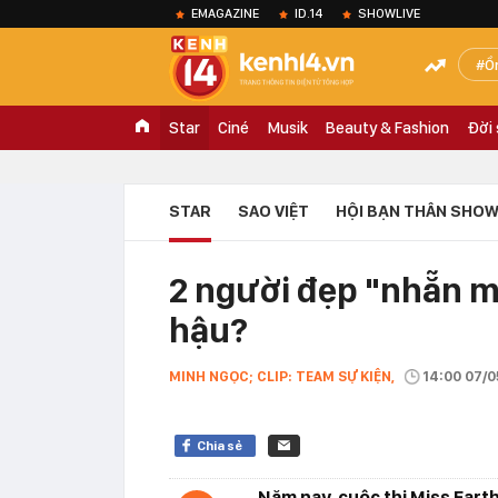
EMAGAZINE
ID.14
SHOWLIVE
Ồ
Star
Ciné
Musik
Beauty & Fashion
Đời
STAR
SAO VIỆT
HỘI BẠN THÂN SHOW
2 người đẹp "nhẵn mặ
hậu?
MINH NGỌC; CLIP: TEAM SỰ KIỆN,
14:00 07/0
Chia sẻ
Năm nay, cuộc thi Miss Eart