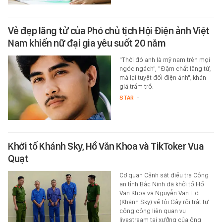
Vẻ đẹp lãng tử của Phó chủ tịch Hội Điện ảnh Việt
Nam khiến nữ đại gia yêu suốt 20 năm
"Thời đó anh là mỹ nam trên mọi
ngóc ngách", "Đậm chất lãng tử,
mà lại tuyệt đối điện ảnh", khán
giả trầm trồ.
STAR
-
Khởi tố Khánh Sky, Hồ Văn Khoa và TikToker Vua
Quạt
Cơ quan Cảnh sát điều tra Công
an tỉnh Bắc Ninh đã khởi tố Hồ
Văn Khoa và Nguyễn Văn Hợi
(Khánh Sky) về tội Gây rối trật tự
công cộng liên quan vụ
livestream tại xưởng của ông