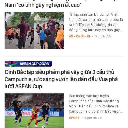
Nam 'có tính gây nghiện rất cao'
“Bí kíp sinh tồn khi du lịch Việt
Nam, ăn xả láng mà chả lo béo là
ra Hồ Tây lúc 6h; không khí vận
động hừng hực này có tính gây…
ĂN - CHƠI - ĐI
-
6 giờ trước
Đình Bắc lập siêu phẩm phá vây giữa 3 cầu thủ
Campuchia, rực sáng vươn lên dẫn đầu Vua phá
lưới ASEAN Cup
Bàn thắng vào lưới tuyển
Campucha của Đình Bắc trong
hiệp 1 trận đấu ĐT Việt Nam vs
Campuchia giúp Đình Bắc vươn…
SPORT
-
6 giờ trước