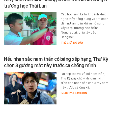
trường học Thái Lan
Các học sinh kể lại khoảnh khắc
nghe thấy tiếng súng và tìm cách
đến nơi an toàn khi vụ nổ súng
xảy ra tại trường học ở tỉnh
Nonthaburi, phía tây bắc
Bangkok.
THẾ GIỚI ĐÓ ĐÂY
-
Nếu nhan sắc nam thần có bảng xếp hạng, Thư Kỳ
chọn 3 gương mặt này trước cả chồng mình
Dù hợp tác với vô số nam thần,
Thư Kỳ gây chú ý khi dành vị trí
đỉnh cao nhan sắc cho 3 mỹ nam
này trước cả ông xã.
BEAUTY & FASHION
-