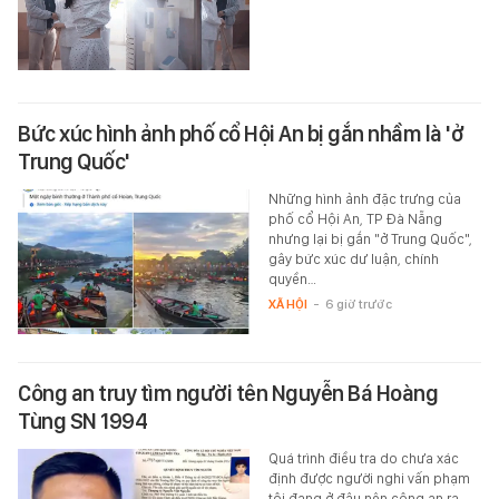
Bức xúc hình ảnh phố cổ Hội An bị gắn nhầm là 'ở
Trung Quốc'
Những hình ảnh đặc trưng của
phố cổ Hội An, TP Đà Nẵng
nhưng lại bị gắn "ở Trung Quốc",
gây bức xúc dư luận, chính
quyền…
XÃ HỘI
-
6 giờ trước
Công an truy tìm người tên Nguyễn Bá Hoàng
Tùng SN 1994
Quá trình điều tra do chưa xác
định được người nghi vấn phạm
tội đang ở đâu nên công an ra