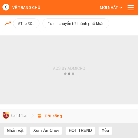
VỀ TRANG CHỦ
MỚI NHẤT
MỚI NHẤT
#The 30s
#dịch chuyển tới thành phố khác
Xem thêm
Đời sống
Nhân vật
Xem Ăn Chơi
HOT TREND
Yêu