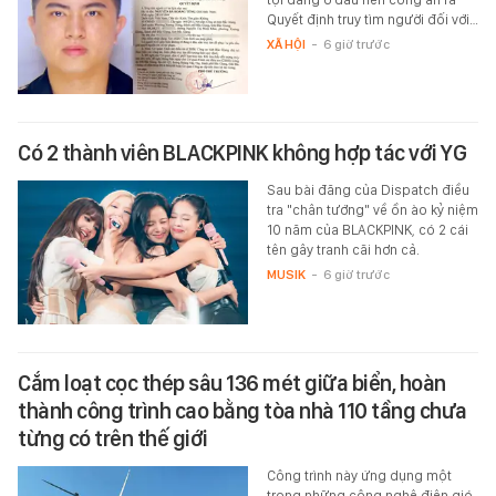
Quyết định truy tìm người đối với…
XÃ HỘI
-
6 giờ trước
Có 2 thành viên BLACKPINK không hợp tác với YG
Sau bài đăng của Dispatch điều
tra "chân tướng" về ồn ào kỷ niệm
10 năm của BLACKPINK, có 2 cái
tên gây tranh cãi hơn cả.
MUSIK
-
6 giờ trước
Cắm loạt cọc thép sâu 136 mét giữa biển, hoàn
thành công trình cao bằng tòa nhà 110 tầng chưa
từng có trên thế giới
Công trình này ứng dụng một
trong những công nghệ điện gió