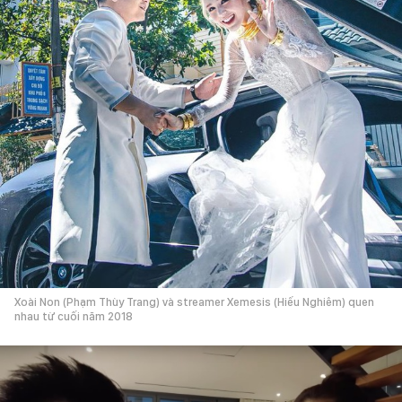
Xoài Non (Phạm Thùy Trang) và streamer Xemesis (Hiếu Nghiêm) quen
nhau từ cuối năm 2018