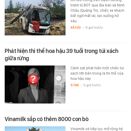
tránh lũ BOT qua địa bàn xã Ninh
Châu (Quảng Trị), chiếc xe khách
bất ngờ mất lái, lao xuống hố
sâu…
XÃ HỘI
-
6 giờ trước
Phát hiện thi thể hoa hậu 39 tuổi trong túi xách
giữa rừng
Cảnh sát phát hiện một chiếc túi
xách lớn bên trong là thi thể của
hoa hậu này.
STAR
-
5 giờ trước
Vinamilk sắp có thêm 8000 con bò
Vinamilk sẽ tiếp tục mở rộng hệ