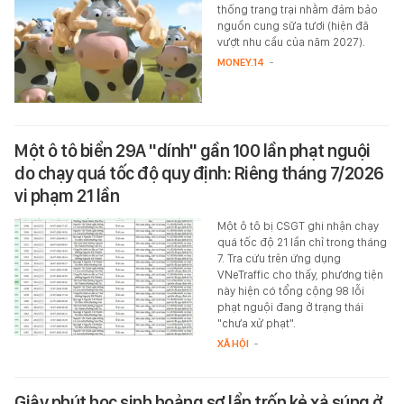
thống trang trại nhằm đảm bảo
nguồn cung sữa tươi (hiện đã
vượt nhu cầu của năm 2027).
MONEY.14
-
Một ô tô biển 29A "dính" gần 100 lần phạt nguội
do chạy quá tốc độ quy định: Riêng tháng 7/2026
vi phạm 21 lần
Một ô tô bị CSGT ghi nhận chạy
quá tốc độ 21 lần chỉ trong tháng
7. Tra cứu trên ứng dụng
VNeTraffic cho thấy, phương tiện
này hiện có tổng cộng 98 lỗi
phạt nguội đang ở trạng thái
"chưa xử phạt".
XÃ HỘI
-
Giây phút học sinh hoảng sợ lẩn trốn kẻ xả súng ở