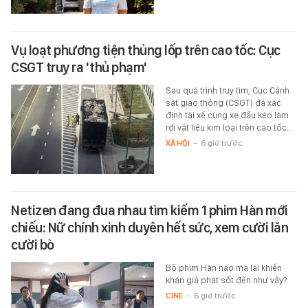
Vụ loạt phương tiện thủng lốp trên cao tốc: Cục
CSGT truy ra 'thủ phạm'
Sau quá trình truy tìm, Cục Cảnh
sát giao thông (CSGT) đã xác
định tài xế cùng xe đầu kéo làm
rơi vật liệu kim loại trên cao tốc…
XÃ HỘI
-
6 giờ trước
Netizen đang đua nhau tìm kiếm 1 phim Hàn mới
chiếu: Nữ chính xinh duyên hết sức, xem cười lăn
cười bò
Bộ phim Hàn nào mà lại khiến
khán giả phát sốt đến như vậy?
CINE
-
6 giờ trước