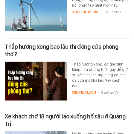
nổi phức tạp nhất hiện nay.
THẾ GIỚI ĐÓ ĐÂY
-
6 giờ trước
Thắp hương xong bao lâu thì đóng cửa phòng
thờ?
Thắp hương xong, có gia đình
khép cửa phòng thờ ngay để giữ
sự yên tĩnh, nhưng cũng có nhà
để cửa mở khá lâu. Vậy cách
nào…
XEM MUA LUÔN
-
6 giờ trước
Xe khách chở 18 người lao xuống hố sâu ở Quảng
Trị
Khi lưu thông trên tuyến đường