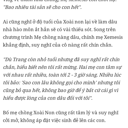
"Bao nhiêu tài sản sẽ cho con hết".
Ai cũng nghĩ ở độ tuổi của Xoài non lại về làm dâu
nhà hào môn ắt hẳn sẽ có vài thiếu sót. Song trên
chương trình Mẹ chồng nàng dâu, chính mẹ Xemesis
khẳng định, suy nghĩ của cô nàng rất chín chắn.
"Dù Trang còn nhỏ tuổi nhưng đã suy nghĩ rất chín
chắn, hiểu biết nên tôi rất mừng. Hai mẹ con tâm sự
với nhau rất nhiều, toàn tới 2 - 3 giờ sáng. Nhiều lúc
tôi bảo: 'Sao con lâu không gọi cho mình' nhưng tôi
cũng bỏ qua hết, không bao giờ để ý bất cứ cái gì vì
hiểu được lòng của con dâu đối với tôi".
Bố mẹ chồng Xoài Non cũng rất tâm lý và suy nghĩ
cởi mở, không áp đặt việc sinh đẻ lên các con.