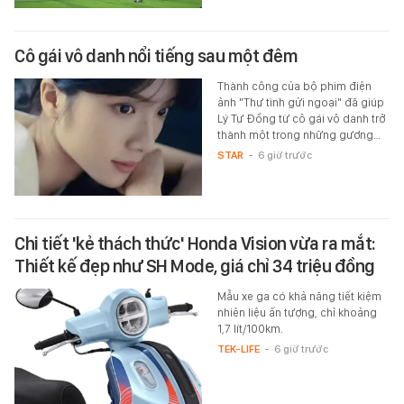
Cô gái vô danh nổi tiếng sau một đêm
Thành công của bộ phim điện
ảnh "Thư tình gửi ngoại" đã giúp
Lý Tư Đồng từ cô gái vô danh trở
thành một trong những gương…
STAR
-
6 giờ trước
Chi tiết 'kẻ thách thức' Honda Vision vừa ra mắt:
Thiết kế đẹp như SH Mode, giá chỉ 34 triệu đồng
Mẫu xe ga có khả năng tiết kiệm
nhiên liệu ấn tượng, chỉ khoảng
1,7 lít/100km.
TEK-LIFE
-
6 giờ trước