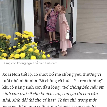
2 mẹ con không ngại thể hiện tình cảm
Xoài Non tiết lộ, cô được bố mẹ chồng yêu thương vì
tuổi nhỏ nhất nhà. Bố chồng cô hứa sẽ "treo thưởng"
khi cô nàng sinh con đầu lòng:
"Bố chồng bảo nếu em
sinh con trai sẽ cho khách sạn, con gái thì cho căn
nhà, sinh đôi thì cho cả hai". Thậm chí, trong một
vlog về thăm nhà chồng, mẹ Xemesis còn chốt hạ: