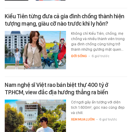
Kiều Tiên từng đưa cả gia đình chồng thành hiện
tượng mạng, giàu cỡ nào trước khi ly hôn?
Không chỉ Kiều Tiên, chồng, mẹ
chồng và nhiều thành viên trong
gia đình chồng cũng từng trở
thành những gương mặt quen…
ĐỜI SỐNG
-
6 giờ trước
Nam nghệ sĩ Việt rao bán biệt thự 400 tỷ ở
TP.HCM, view đắc địa hướng thẳng ra biển
Cơ ngơi gây ấn tượng với diện
tích 1.600m², góc nào cũng đẹp
và chill.
XEM MUA LUÔN
-
6 giờ trước