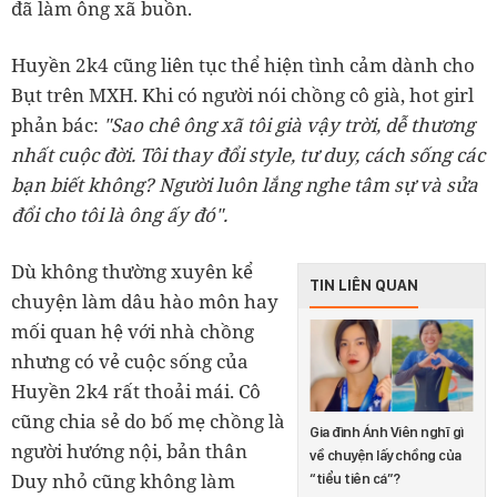
đã làm ông xã buồn.
Huyền 2k4 cũng liên tục thể hiện tình cảm dành cho
Bụt trên MXH. Khi có người nói chồng cô già, hot girl
phản bác:
"Sao chê ông xã tôi già vậy trời, dễ thương
nhất cuộc đời. Tôi thay đổi style, tư duy, cách sống các
bạn biết không? Người luôn lắng nghe tâm sự và sửa
đổi cho tôi là ông ấy đó".
Dù không thường xuyên kể
TIN LIÊN QUAN
chuyện làm dâu hào môn hay
mối quan hệ với nhà chồng
nhưng có vẻ cuộc sống của
Huyền 2k4 rất thoải mái. Cô
cũng chia sẻ do bố mẹ chồng là
Gia đình Ánh Viên nghĩ gì
người hướng nội, bản thân
về chuyện lấy chồng của
Duy nhỏ cũng không làm
“tiểu tiên cá”?