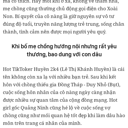
mà cô thích. Hay mỗi khi ở xa, không về thăm nhà,
mẹ chồng cũng thường chủ động gọi điện cho Xoài
Non. Bí quyết của cô nàng là giữ nguyên sự vô tư
đúng độ tuổi, truyền năng lượng trẻ trung, sống chân
thành, tình cảm nên được mọi người yêu quý.
Khi bố mẹ chồng hướng nội nhưng rất yêu
thương, bao dung với con dâu
Hot TikToker Huyền 2k4 (Lê Thị Khánh Huyền) là cái
tên không còn xa lạ với nhiều bạn trẻ. Sau khi kết
hôn với chồng thiếu gia Đồng Tháp - Duy Nhỏ (Bụt),
cuộc sống hôn nhân của cô nàng ngày càng nhận
được nhiều sự quan tâm của cộng đồng mạng. Hot
girl gốc Quảng Ninh cũng hé lộ về cuộc sống vợ
chồng cũng như mối quan hệ tốt đẹp khi làm dâu hào
môn trên trang cá nhân của mình.