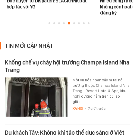
Độc quyền từ Dispatch: BLACKPINK bất
Nhiều công ty c
hợp tác với YG
không còn hoạt đ
đăng ký
TIN MỚI CẬP NHẬT
Khống chế vụ cháy hội trường Champa Island Nha
Trang
Một vụ hỏa hoạn xảy ra tại hội
trường thuộc Champa Island Nha
Trang - Resort Hotel & Spa, khu
nghỉ dưỡng nằm trên cù lao
giữa…
XÃ HỘI
-
7 giờ trước
Du khách Tây: Không khí tập thể dục sáng ở Việt