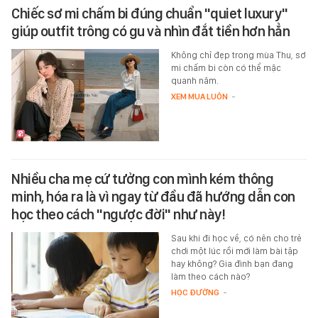
Chiếc sơ mi chấm bi đúng chuẩn "quiet luxury"
giúp outfit trông có gu và nhìn đắt tiền hơn hẳn
Không chỉ đẹp trong mùa Thu, sơ
mi chấm bi còn có thể mặc
quanh năm.
XEM MUA LUÔN
-
Nhiều cha mẹ cứ tưởng con mình kém thông
minh, hóa ra là vì ngay từ đầu đã hướng dẫn con
học theo cách "ngược đời" như này!
Sau khi đi học về, có nên cho trẻ
chơi một lúc rồi mới làm bài tập
hay không? Gia đình bạn đang
làm theo cách nào?
HỌC ĐƯỜNG
-