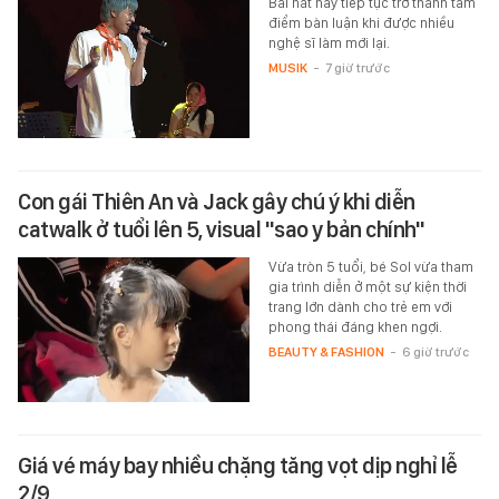
Bài hát này tiếp tục trở thành tâm
điểm bàn luận khi được nhiều
nghệ sĩ làm mới lại.
MUSIK
-
7 giờ trước
Con gái Thiên An và Jack gây chú ý khi diễn
catwalk ở tuổi lên 5, visual "sao y bản chính"
Vừa tròn 5 tuổi, bé Sol vừa tham
gia trình diễn ở một sự kiện thời
trang lớn dành cho trẻ em với
phong thái đáng khen ngợi.
BEAUTY & FASHION
-
6 giờ trước
Giá vé máy bay nhiều chặng tăng vọt dịp nghỉ lễ
2/9