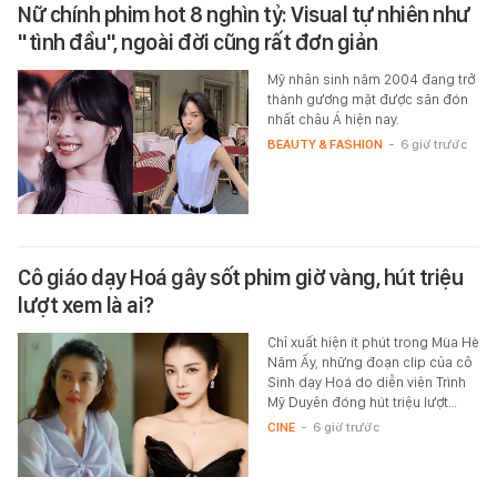
Nữ chính phim hot 8 nghìn tỷ: Visual tự nhiên như
"tình đầu", ngoài đời cũng rất đơn giản
Mỹ nhân sinh năm 2004 đang trở
thành gương mặt được săn đón
nhất châu Á hiện nay.
BEAUTY & FASHION
-
6 giờ trước
Cô giáo dạy Hoá gây sốt phim giờ vàng, hút triệu
lượt xem là ai?
Chỉ xuất hiện ít phút trong Mùa Hè
Năm Ấy, những đoạn clip của cô
Sinh dạy Hoá do diễn viên Trình
Mỹ Duyên đóng hút triệu lượt…
CINE
-
6 giờ trước