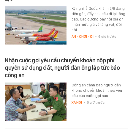
Kỳ nghỉ lễ Quốc khánh 2/9 đang
đến gần, đẩy nhu cầu đi lại tăng
cao. Các đường bay nội địa ghi
nhận mức giá vé tăng vọt, đòi
hỏi…
ĂN - CHƠI - ĐI
-
6 giờ trước
Nhận cuộc gọi yêu cầu chuyển khoản nộp phí
quyền sử dụng đất, người đàn ông lập tức báo
công an
Công an cảnh báo người dân
không chuyển khoản theo yêu
cầu của cuộc gọi sau.
XÃ HỘI
-
6 giờ trước