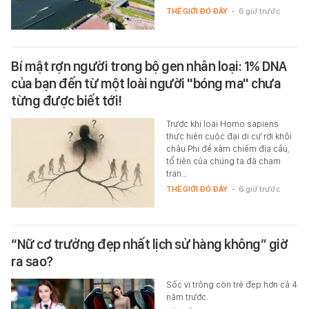
THẾ GIỚI ĐÓ ĐÂY
-
6 giờ trước
Bí mật rợn người trong bộ gen nhân loại: 1% DNA
của bạn đến từ một loài người "bóng ma" chưa
từng được biết tới!
Trước khi loài Homo sapiens
thực hiện cuộc đại di cư rời khỏi
châu Phi để xâm chiếm địa cầu,
tổ tiên của chúng ta đã chạm
trán…
THẾ GIỚI ĐÓ ĐÂY
-
6 giờ trước
“Nữ cơ trưởng đẹp nhất lịch sử hàng không” giờ
ra sao?
Sốc vì trông còn trẻ đẹp hơn cả 4
năm trước.