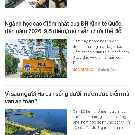
Ngành học cao điểm nhất của ĐH Kinh tế Quốc
dân năm 2026: 9,5 điểm/môn vẫn chưa thể đỗ
Năm nay, nhóm ngành kinh
doanh, thương mại, logistics,
kiểm toán và kinh tế quốc tế nằm
ở top đầu về điểm chuẩn của
ĐH…
HỌC ĐƯỜNG
-
6 giờ trước
Vì sao người Hà Lan sống dưới mực nước biển mà
vẫn an toàn?
Gần 1/3 lãnh thổ nằm dưới mực
nước biển nhưng Hà Lan không
phải nơm nớp sợ những cơn thịnh
nộ của đại dương mà rất an toàn,
…