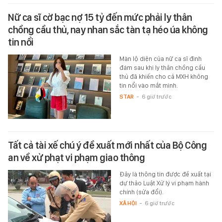
Nữ ca sĩ cờ bạc nợ 15 tỷ đến mức phải ly thân
chồng cầu thủ, nay nhan sắc tàn tạ héo úa không
tin nổi
Màn lộ diện của nữ ca sĩ đình
đám sau khi ly thân chồng cầu
thủ đã khiến cho cả MXH không
tin nổi vào mắt mình.
STAR
-
6 giờ trước
Tất cả tài xế chú ý đề xuất mới nhất của Bộ Công
an về xử phạt vi phạm giao thông
Đây là thông tin được đề xuất tại
dự thảo Luật Xử lý vi phạm hành
chính (sửa đổi).
XÃ HỘI
-
6 giờ trước