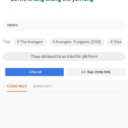
Helino
Tags
The Avengers
Avengers: Endgame (2019)
Shuri
Theo dõi Kenh14.vn trên
Chia sẻ
Sao chép link
CÙNG MỤC
ĐANG HOT