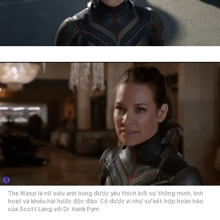
The Wasp là nữ siêu anh hùng được yêu thích bởi sự thông minh, linh
hoạt và khiếu hài hước độc đáo. Cô được ví như sự kết hợp hoàn hảo
của Scott Lang với Dr. Hank Pym.