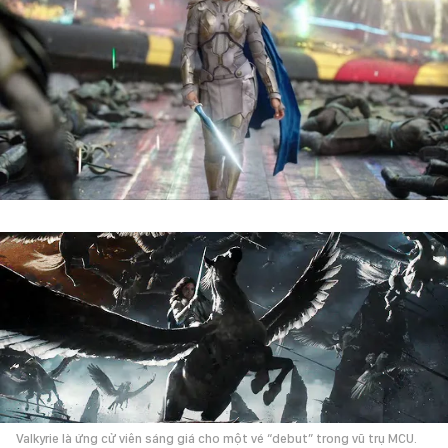
Valkyrie là ứng cử viên sáng giá cho một vé “debut” trong vũ trụ MCU.