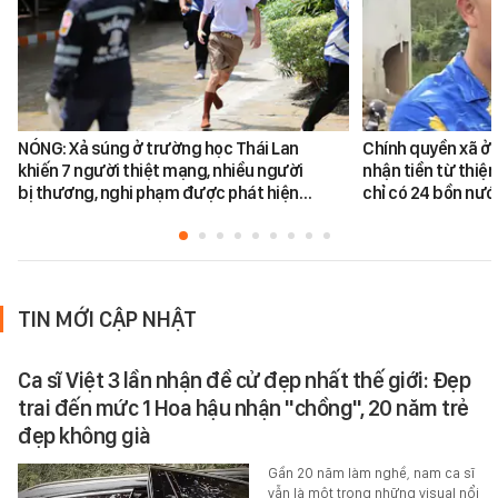
NÓNG: Xả súng ở trường học Thái Lan
Chính quyền xã ở 
khiến 7 người thiệt mạng, nhiều người
nhận tiền từ thiệ
bị thương, nghi phạm được phát hiện…
chỉ có 24 bồn nư
TIN MỚI CẬP NHẬT
Ca sĩ Việt 3 lần nhận đề cử đẹp nhất thế giới: Đẹp
trai đến mức 1 Hoa hậu nhận "chồng", 20 năm trẻ
đẹp không già
Gần 20 năm làm nghề, nam ca sĩ
vẫn là một trong những visual nổi