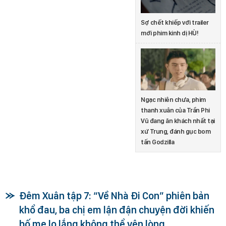
Sợ chết khiếp với trailer
mới phim kinh dị HÙ!
Ngạc nhiên chưa, phim
thanh xuân của Trần Phi
Vũ đang ăn khách nhất tại
xứ Trung, đánh gục bom
tấn Godzilla
Đêm Xuân tập 7: “Về Nhà Đi Con” phiên bản
khổ đau, ba chị em lận đận chuyện đời khiến
bố mẹ lo lắng không thể yên lòng