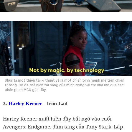
Shuri là một thiên tài kĩ thuật và là một chiến binh mạnh mẽ trên chiến
trường. Cô đã thể hiện tài năng của mình đóng vai trò khá lớn qua các
phần phim MCU gần đây.
3.
Harley Keener
- Iron Lad
Harley Keener xuất hiện đầy bất ngờ vào cuối
Avengers: Endgame, đám tang của Tony Stark. Lập