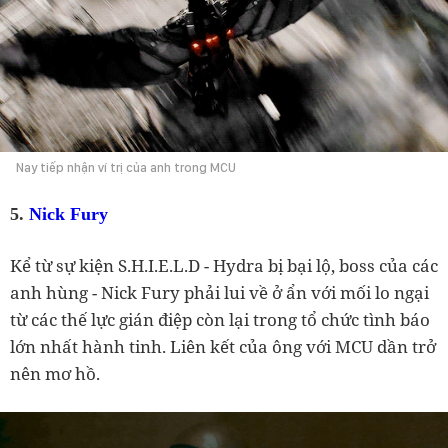
Nay tiếp nhận ví trị của anh trong MCU
5.
Nick Fury
Kể từ sự kiện S.H.I.E.L.D - Hydra bị bại lộ, boss của các
anh hùng - Nick Fury phải lui về ở ẩn với mối lo ngại
từ các thế lực gián điệp còn lại trong tổ chức tình báo
lớn nhất hành tinh. Liên kết của ông với MCU dần trở
nên mơ hồ.