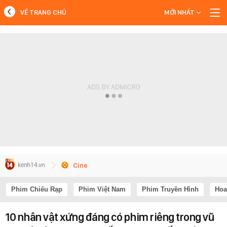
VỀ TRANG CHỦ
MỚI NHẤT
MỚI NHẤT
Xem thêm
Cine
Phim Chiếu Rạp
Phim Việt Nam
Phim Truyền Hình
Hoa
10 nhân vật xứng đáng có phim riêng trong vũ