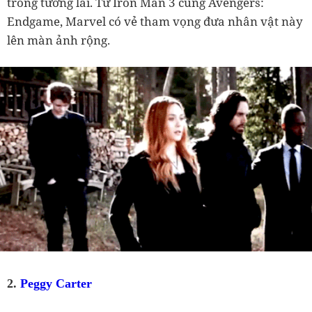
trong tương lai. Từ Iron Man 3 cùng Avengers:
Endgame, Marvel có vẻ tham vọng đưa nhân vật này
lên màn ảnh rộng.
2.
Peggy Carter