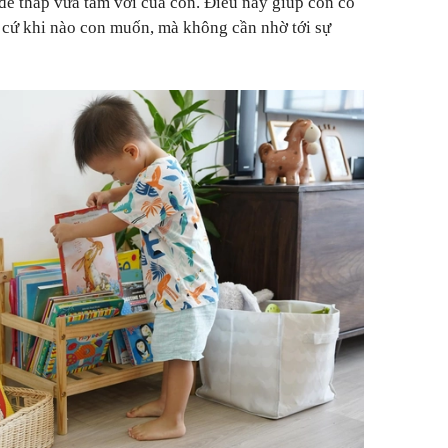
để thấp vừa tầm với của con. Điều này giúp con có
 cứ khi nào con muốn, mà không cần nhờ tới sự