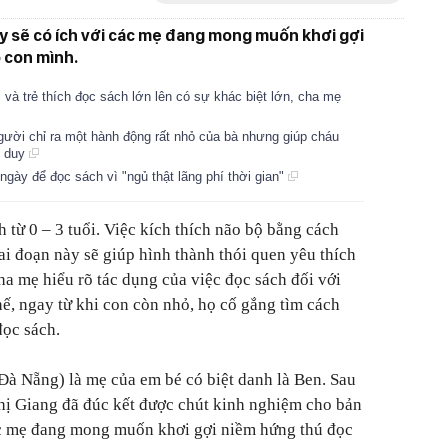
y sẽ có ích với các mẹ đang mong muốn khơi gợi
 con mình.
i và trẻ thích đọc sách lớn lên có sự khác biệt lớn, cha mẹ
người chỉ ra một hành động rất nhỏ của bà nhưng giúp cháu
ư duy
gày để đọc sách vì "ngủ thật lãng phí thời gian"
h từ 0 – 3 tuổi. Việc kích thích não bộ bằng cách
ai đoạn này sẽ giúp hình thành thói quen yêu thích
ha mẹ hiểu rõ tác dụng của việc đọc sách đối với
thế, ngay từ khi con còn nhỏ, họ cố gắng tìm cách
đọc sách.
Đà Nẵng) là mẹ của em bé có biệt danh là Ben. Sau
hị Giang đã đúc kết được chút kinh nghiệm cho bản
các mẹ đang mong muốn khơi gợi niềm hứng thú đọc