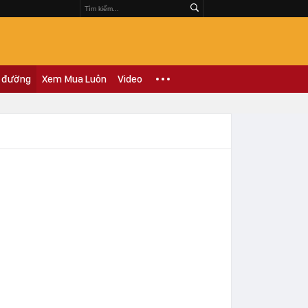
 đường
Xem Mua Luôn
Video