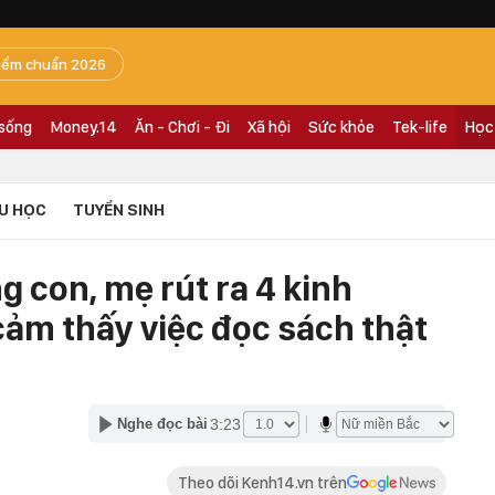
iểm chuẩn 2026
 sống
Money.14
Ăn - Chơi - Đi
Xã hội
Sức khỏe
Tek-life
Học
U HỌC
TUYỂN SINH
 con, mẹ rút ra 4 kinh
cảm thấy việc đọc sách thật
3:23
Nghe đọc bài
Theo dõi Kenh14.vn trên