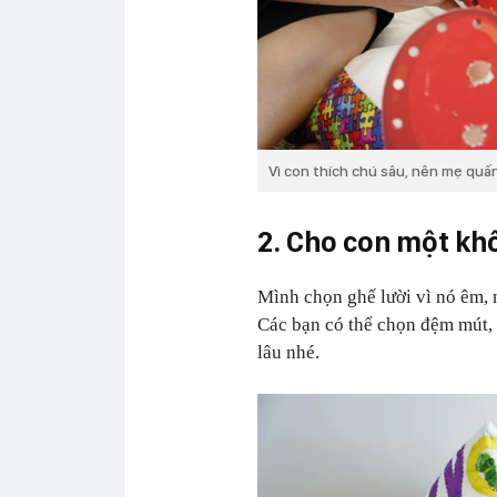
Vì con thích chú sâu, nên mẹ quấn
2. Cho con một khô
Mình chọn ghế lười vì nó êm, m
Các bạn có thể chọn đệm mút, 
lâu nhé.