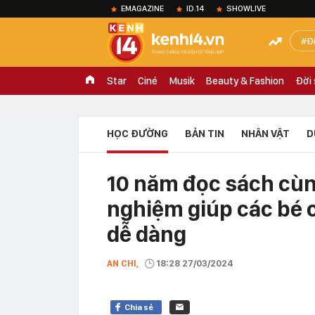
EMAGAZINE
ID.14
SHOWLIVE
Đ
Star
Ciné
Musik
Beauty & Fashion
Đời
HỌC ĐƯỜNG
BẢN TIN
NHÂN VẬT
D
10 năm đọc sách cùng
nghiệm giúp các bé 
dễ dàng
AN CHI,
18:28 27/03/2024
Chia sẻ