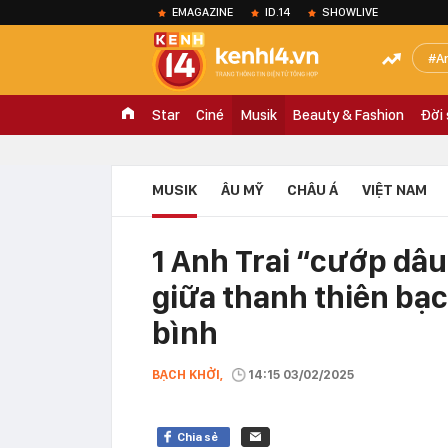
EMAGAZINE
ID.14
SHOWLIVE
A
Star
Ciné
Musik
Beauty & Fashion
Đời
MUSIK
ÂU MỸ
CHÂU Á
VIỆT NAM
1 Anh Trai “cướp dâu
giữa thanh thiên bạ
bình
BẠCH KHỞI,
14:15 03/02/2025
Chia sẻ