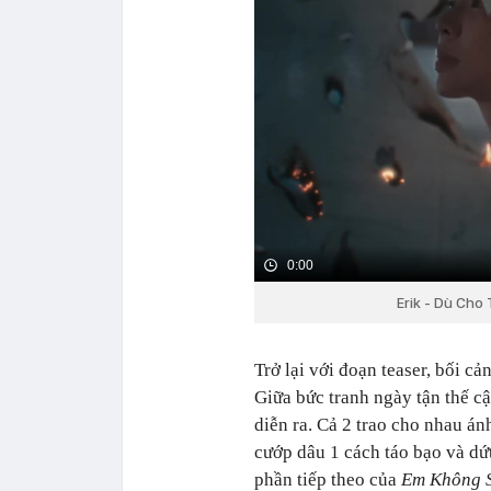
0:00
Erik - Dù Cho 
Trở lại với đoạn teaser, bối cả
Giữa bức tranh ngày tận thế c
diễn ra. Cả 2 trao cho nhau ánh
cướp dâu 1 cách táo bạo và dứt
phần tiếp theo của
Em Không S