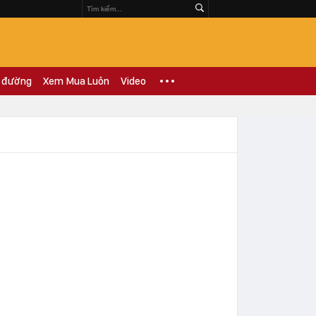
 đường
Xem Mua Luôn
Video