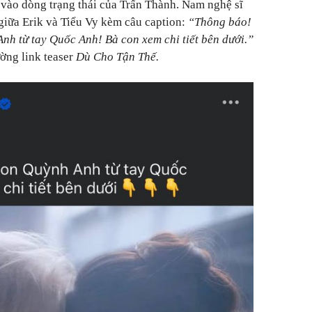
vào dòng trạng thái của Trấn Thành. Nam nghệ sĩ
giữa Erik và Tiểu Vy kèm câu caption:
“Thông báo!
h từ tay Quốc Anh! Bà con xem chi tiết bên dưới.”
ờng link teaser
Dù Cho Tận Thế.