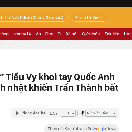
nh Trai Vượt Ngàn Chông Gai mùa 2
Tinh Hà Say Hi
 sống
Money.14
Ăn - Chơi - Đi
Xã hội
Sức khỏe
Tek-life
Học
” Tiểu Vy khỏi tay Quốc Anh
ch nhật khiến Trấn Thành bất
1:57
Nghe đọc bài
Theo dõi Kenh14.vn trên