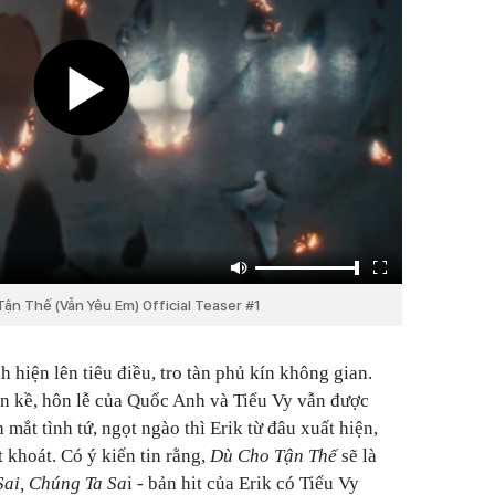
Tận Thế (Vẫn Yêu Em) Official Teaser #1
nh hiện lên tiêu điều, tro tàn phủ kín không gian.
ận kề, hôn lễ của Quốc Anh và Tiểu Vy vẫn được
 mắt tình tứ, ngọt ngào thì Erik từ đâu xuất hiện,
 khoát. Có ý kiến tin rằng,
Dù Cho Tận Thế
sẽ là
ai, Chúng Ta Sa
i - bản hit của Erik có Tiểu Vy