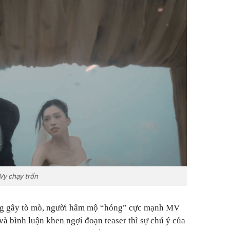
 Vy chạy trốn
ung gây tò mò, người hâm mộ “hóng” cực mạnh MV
 và bình luận khen ngợi đoạn teaser thì sự chú ý của