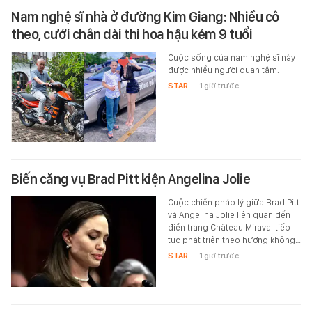
Nam nghệ sĩ nhà ở đường Kim Giang: Nhiều cô
theo, cưới chân dài thi hoa hậu kém 9 tuổi
Cuộc sống của nam nghệ sĩ này
được nhiều người quan tâm.
STAR
-
1 giờ trước
Biến căng vụ Brad Pitt kiện Angelina Jolie
Cuộc chiến pháp lý giữa Brad Pitt
và Angelina Jolie liên quan đến
điền trang Château Miraval tiếp
tục phát triển theo hướng không…
STAR
-
1 giờ trước