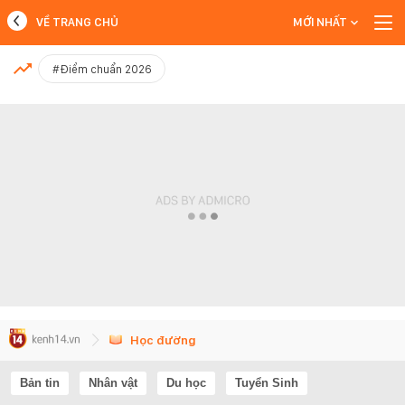
VỀ TRANG CHỦ
MỚI NHẤT
MỚI NHẤT
#Điểm chuẩn 2026
Xem thêm
Học đường
Bản tin
Nhân vật
Du học
Tuyển Sinh