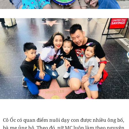
Cô Ốc có quan điểm nuôi dạy con được nhiều ông bố,
bà mẹ ủng hộ. Theo đó, nữ MC luôn làm theo nguyên