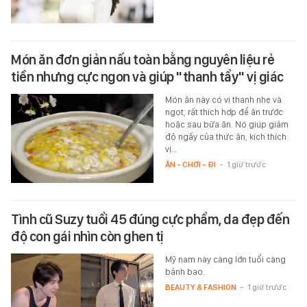
Món ăn đơn giản nấu toàn bằng nguyên liệu rẻ
tiền nhưng cực ngon và giúp "thanh tẩy" vị giác
Món ăn này có vị thanh nhẹ và
ngọt, rất thích hợp để ăn trước
hoặc sau bữa ăn. Nó giúp giảm
độ ngấy của thức ăn, kích thích
vị…
ĂN - CHƠI - ĐI
-
1 giờ trước
Tình cũ Suzy tuổi 45 đúng cực phẩm, da đẹp đến
độ con gái nhìn còn ghen tị
Mỹ nam này càng lớn tuổi càng
bảnh bao.
BEAUTY & FASHION
-
1 giờ trước