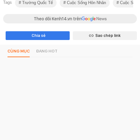
Tags
Trường Quốc Tế
Cuộc Sống Hôn Nhân
Cuộc Sống
Theo dõi Kenh14.vn trên
Chia sẻ
Sao chép link
CÙNG MỤC
ĐANG HOT