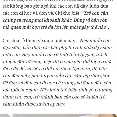
tắc
không bao giờ ngủ khi các con đã dậy, luôn đưa
các con đi học và đón về. Chị cho biết:
"Trẻ con cần
chúng ta trong mọi khoảnh khắc. Đừng vì bận rộn
mà quên mất bọn trẻ đã lớn lên mỗi ngày thế nào".
Chị chia sẻ thêm về quan điểm này:
"Nếu muốn con
dậy sớm, bản thân các bậc phụ huynh phải dậy sớm
hơn con. Hay muốn con có tinh thần tự giác, trách
nhiệm đối với công việc thì ba mẹ nên thể hiện trước
điều đó để các bé có thể noi theo. Ngoài ra, dù bận
rộn đến mấy, phụ huynh vẫn cần sắp xếp thời gian
để đưa và đón con đi học về trong giai đoạn đầu của
lứa tuổi học sinh. Hãy luôn thể hiện tình yêu thương
dành cho con, trở thành bạn của con sẽ khiến trẻ
cảm nhận được sự ấm áp này."