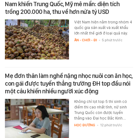
Nam khiến Trung Quốc, Mỹ mê mẩn: diện tích
trồng 200.000 ha, thu về hơn nửa tỷ USD
Việt Nam hiện nằm trong nhóm 4
quốc gia sản xuất và xuất khẩu
lớn nhất thế giới ở loại quả này.
ĂN - CHƠI - ĐI
-
5 phút trước
Mẹ đơn thân làm nghề nặng nhọc nuôi con ăn học,
con gái được tuyển thẳng trường ĐH top đầu nói
một câu khiến nhiều người xúc động
Không chỉ lọt top 5 thí sinh có
điểm thi cao nhất tỉnh, nữ sinh
Trung Quốc còn được tuyển
thẳng vào Đại học Bắc Kinh.…
HỌC ĐƯỜNG
-
12 phút trước