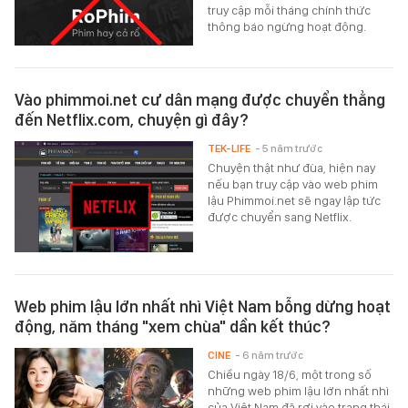
truy cập mỗi tháng chính thức
thông báo ngừng hoạt động.
Vào phimmoi.net cư dân mạng được chuyển thẳng
đến Netflix.com, chuyện gì đây?
TEK-LIFE
- 5 năm trước
Chuyện thật như đùa, hiện nay
nếu bạn truy cập vào web phim
lậu Phimmoi.net sẽ ngay lập tức
được chuyển sang Netflix.
Web phim lậu lớn nhất nhì Việt Nam bỗng dừng hoạt
động, năm tháng "xem chùa" dần kết thúc?
CINE
- 6 năm trước
Chiều ngày 18/6, một trong số
những web phim lậu lớn nhất nhì
của Việt Nam đã rơi vào trạng thái