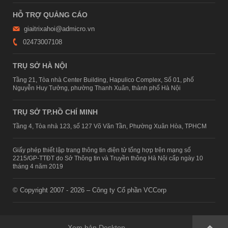
HỖ TRỢ QUẢNG CÁO
giaitrixahoi@admicro.vn
02473007108
TRỤ SỞ HÀ NỘI
Tầng 21, Tòa nhà Center Building, Hapulico Complex, Số 01, phố
Nguyễn Huy Tưởng, phường Thanh Xuân, thành phố Hà Nội
TRỤ SỞ TP.HỒ CHÍ MINH
Tầng 4, Tòa nhà 123, số 127 Võ Văn Tần, Phường Xuân Hòa, TPHCM
Giấy phép thiết lập trang thông tin điện tử tổng hợp trên mạng số
2215/GP-TTĐT do Sở Thông tin và Truyền thông Hà Nội cấp ngày 10
tháng 4 năm 2019
© Copyright 2007 - 2026 – Công ty Cổ phần VCCorp
Xem bản Desktop