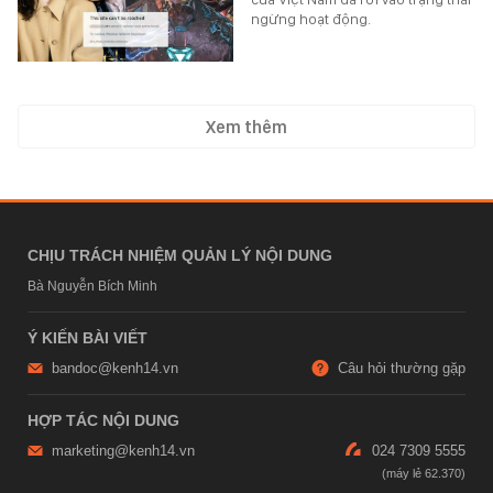
ngừng hoạt động.
Xem thêm
CHỊU TRÁCH NHIỆM QUẢN LÝ NỘI DUNG
Bà Nguyễn Bích Minh
Ý KIẾN BÀI VIẾT
bandoc@kenh14.vn
Câu hỏi thường gặp
HỢP TÁC NỘI DUNG
marketing@kenh14.vn
024 7309 5555