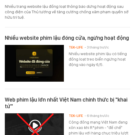
Nhiều trang website lậu đồng loạt thông báo dừng hoạt động sau
công điện của Thủ tướng về tăng cường chống xâm phạm quyền sở
hữu trí tuệ.
Nhiều website phim lậu đóng cửa, ngừng hoạt động
TEK-LIFE
- 3 tháng trước
Nhiều website phim lậu có tiếng
đồng loạt treo biển ngừng hoạt
động vào ngày 6/5.
Web phim lậu lớn nhất Việt Nam chính thức bị "khai
tử"
TEK-LIFE
- 6 tháng trước
Cộng đồng mạng Việt Nam đang
xôn xao khi R*phim - "đế chế"
phim lậu với hàng chục triệu lượt