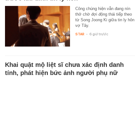
Công chúng hiện vẫn đang nín
thở chờ đợi động thái tiếp theo
từ Song Joong Ki giữa tin ly hôn
vợ Tây.
STAR
-
6 giờ trước
Khai quật mộ liệt sĩ chưa xác định danh
tính, phát hiện bức ảnh người phụ nữ
Ngoài bức ảnh người phụ nữ,
lực lượng chức năng Đà Nẵng
còn phát hiện nhiều di vật khi
khai quật mộ liệt sĩ chưa xác…
XÃ HỘI
-
6 giờ trước