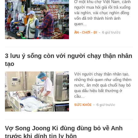
Ở một khu chợ Việt Nam, cảnh
người mua hỏi giá rồi trả xuống
vài nghìn, vài chục nghìn đồng
vốn đã trở thành hình ảnh
quen…
ĂN - CHƠI - ĐI
-
6 giờ trước
3 lưu ý sống còn với người chạy thận nhân
tạo
Với người chạy thận nhân tạo,
những thói quen như uống thêm
nước, ăn một quả chuối hay bỏ
qua dấu hiệu bất thường ở
cầu…
SỨC KHỎE
-
6 giờ trước
Vợ Song Joong Ki đùng đùng bỏ về Anh
trước khi dính tin ly hôn