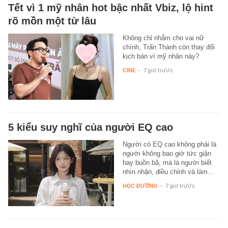
Tết vì 1 mỹ nhân hot bậc nhất Vbiz, lộ hint
rõ mồn một từ lâu
Không chỉ nhắm cho vai nữ
chính, Trấn Thành còn thay đổi
kịch bản vì mỹ nhân này?
CINE
-
7 giờ trước
5 kiểu suy nghĩ của người EQ cao
Người có EQ cao không phải là
người không bao giờ tức giận
hay buồn bã, mà là người biết
nhìn nhận, điều chỉnh và làm…
HỌC ĐƯỜNG
-
7 giờ trước