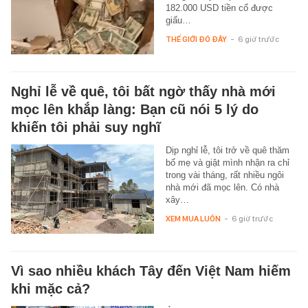
182.000 USD tiền cổ được
giấu…
THẾ GIỚI ĐÓ ĐÂY
-
6 giờ trước
Nghỉ lễ về quê, tôi bất ngờ thấy nhà mới
mọc lên khắp làng: Bạn cũ nói 5 lý do
khiến tôi phải suy nghĩ
Dịp nghỉ lễ, tôi trở về quê thăm
bố mẹ và giật mình nhận ra chỉ
trong vài tháng, rất nhiều ngôi
nhà mới đã mọc lên. Có nhà
xây…
XEM MUA LUÔN
-
6 giờ trước
Vì sao nhiều khách Tây đến Việt Nam hiếm
khi mặc cả?