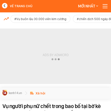
MỚI NHẤT
VỀ TRANG CHỦ
MỚI NHẤT
#Vụ buôn lậu 30.000 viên kim cương
#chiến dịch 500 ngày 
Xem thêm
Xã hội
Vụ người phụ nữ chết trong bao bố tại bờ kè