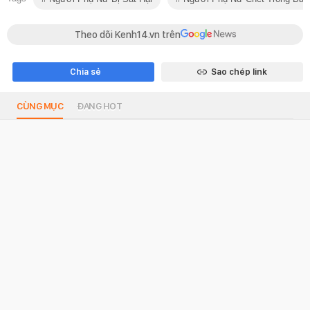
Theo dõi Kenh14.vn trên
Chia sẻ
Sao chép link
CÙNG MỤC
ĐANG HOT