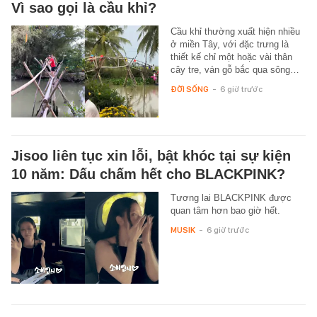
Vì sao gọi là cầu khỉ?
Cầu khỉ thường xuất hiện nhiều
ở miền Tây, với đặc trưng là
thiết kế chỉ một hoặc vài thân
cây tre, ván gỗ bắc qua sông…
ĐỜI SỐNG
-
6 giờ trước
Jisoo liên tục xin lỗi, bật khóc tại sự kiện
10 năm: Dấu chấm hết cho BLACKPINK?
Tương lai BLACKPINK được
quan tâm hơn bao giờ hết.
MUSIK
-
6 giờ trước