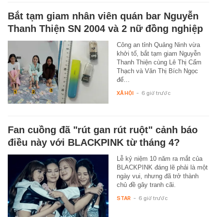
Bắt tạm giam nhân viên quán bar Nguyễn
Thanh Thiện SN 2004 và 2 nữ đồng nghiệp
Công an tỉnh Quảng Ninh vừa
khởi tố, bắt tạm giam Nguyễn
Thanh Thiện cùng Lê Thị Cẩm
Thạch và Văn Thị Bích Ngọc
để…
XÃ HỘI
-
6 giờ trước
Fan cuồng đã "rút gan rút ruột" cảnh báo
điều này với BLACKPINK từ tháng 4?
Lễ kỷ niệm 10 năm ra mắt của
BLACKPINK đáng lẽ phải là một
ngày vui, nhưng đã trở thành
chủ đề gây tranh cãi.
STAR
-
6 giờ trước