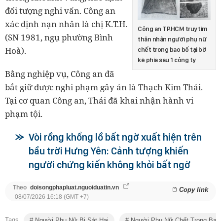
đối tượng nghi vấn. Công an
xác định nạn nhân là chị K.T.H.
Công an TP.HCM truy tìm
(SN 1981, ngụ phường Bình
thân nhân người phụ nữ
Hoà).
chết trong bao bố tại bờ
kè phía sau 1 công ty
Bằng nghiệp vụ, Công an đã
bắt giữ được nghi phạm gây án là Thạch Kim Thái.
Tại cơ quan Công an, Thái đã khai nhận hành vi
phạm tội.
Vòi rồng khổng lồ bất ngờ xuất hiện trên
bầu trời Hưng Yên: Cảnh tượng khiến
người chứng kiến không khỏi bất ngờ
Theo
doisongphapluat.nguoiduatin.vn
Copy link
08/07/2026 16:18 (GMT +7)
Tags
Người Phụ Nữ Bị Sát Hại
Người Phụ Nữ Chết Trong Bao