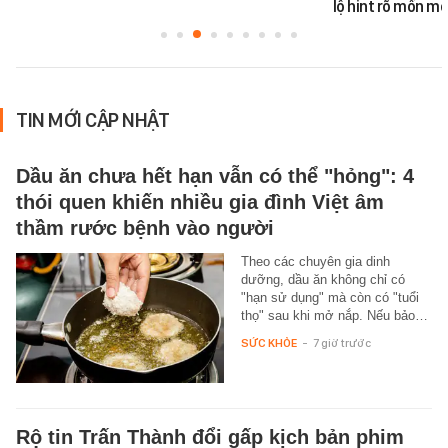
lộ hint rõ mồn mộ
TIN MỚI CẬP NHẬT
Dầu ăn chưa hết hạn vẫn có thể "hỏng": 4
thói quen khiến nhiều gia đình Việt âm
thầm rước bệnh vào người
Theo các chuyên gia dinh
dưỡng, dầu ăn không chỉ có
"hạn sử dụng" mà còn có "tuổi
thọ" sau khi mở nắp. Nếu bảo…
SỨC KHỎE
-
7 giờ trước
Rộ tin Trấn Thành đổi gấp kịch bản phim