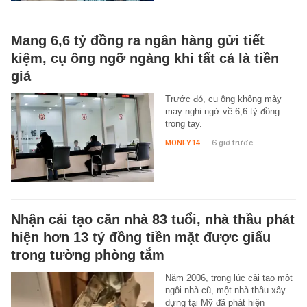
Mang 6,6 tỷ đồng ra ngân hàng gửi tiết
kiệm, cụ ông ngỡ ngàng khi tất cả là tiền
giả
Trước đó, cụ ông không mảy
may nghi ngờ về 6,6 tỷ đồng
trong tay.
MONEY.14
-
6 giờ trước
Nhận cải tạo căn nhà 83 tuổi, nhà thầu phát
hiện hơn 13 tỷ đồng tiền mặt được giấu
trong tường phòng tắm
Năm 2006, trong lúc cải tạo một
ngôi nhà cũ, một nhà thầu xây
dựng tại Mỹ đã phát hiện