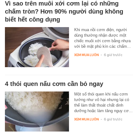
Vì sao trên muôi xới cơm lại có những
chấm tròn? Hơn 90% người dùng không
biết hết công dụng
Khi mua nồi cơm điện, người
dùng thường nhận được một
chiếc muôi xới cơm bằng nhựa
với bề mặt phủ kín các chấm…
XEM MUA LUÔN
-
6 giờ trước
4 thói quen nấu cơm cần bỏ ngay
Một số thói quen khi nấu cơm
tưởng như vô hại nhưng lại có
thể làm thất thoát chất dinh
dưỡng hoặc làm tăng nguy cơ…
XEM MUA LUÔN
-
6 giờ trước