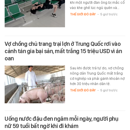
khi một người đàn ông bị mắc cổ
vào khe ghế lúc ngủ quên và…
THẾ GIỚI ĐÓ ĐÂY
-
5 giờ trước
Vợ chồng chủ trang trại lợn ở Trung Quốc rơi vào
cảnh tán gia bại sản, mất trắng 15 triệu USD vì án
oan
Sau khi được trả tự do, vợ chồng
nông dân Trung Quốc mất trắng
cơ nghiệp và phải gánh khoản nợ
hơn 30 triệu nhân dân tệ.
THẾ GIỚI ĐÓ ĐÂY
-
5 giờ trước
Uống nước đậu đen ngâm mỗi ngày, người phụ
nữ 59 tuổi bất ngờ khi đi khám