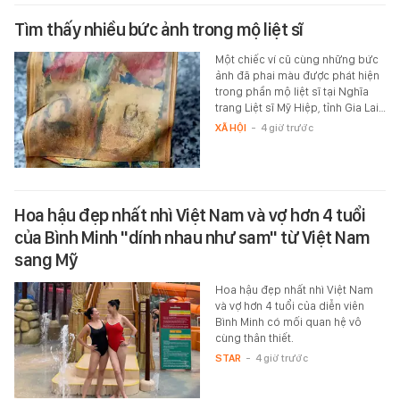
Tìm thấy nhiều bức ảnh trong mộ liệt sĩ
Một chiếc ví cũ cùng những bức
ảnh đã phai màu được phát hiện
trong phần mộ liệt sĩ tại Nghĩa
trang Liệt sĩ Mỹ Hiệp, tỉnh Gia Lai…
XÃ HỘI
-
4 giờ trước
Hoa hậu đẹp nhất nhì Việt Nam và vợ hơn 4 tuổi
của Bình Minh "dính nhau như sam" từ Việt Nam
sang Mỹ
Hoa hậu đẹp nhất nhì Việt Nam
và vợ hơn 4 tuổi của diễn viên
Bình Minh có mối quan hệ vô
cùng thân thiết.
STAR
-
4 giờ trước