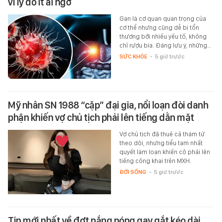
vì lý do ít ai ngờ
Gan là cơ quan quan trọng của
cơ thể nhưng cũng dễ bị tổn
thương bởi nhiều yếu tố, không
chỉ rượu bia. Đáng lưu ý, những…
SỨC KHỎE
-
5 giờ trước
Mỹ nhân SN 1988 “cặp” đại gia, nổi loạn đòi danh
phận khiến vợ chủ tịch phải lên tiếng dằn mặt
Vợ chủ tịch đã thuê cả thám tử
theo dõi, nhưng tiểu tam nhất
quyết làm loạn khiến cô phải lên
tiếng công khai trên MXH.
ĐỜI SỐNG
-
5 giờ trước
Tin mới nhất về đợt nắng nóng gay gắt kéo dài