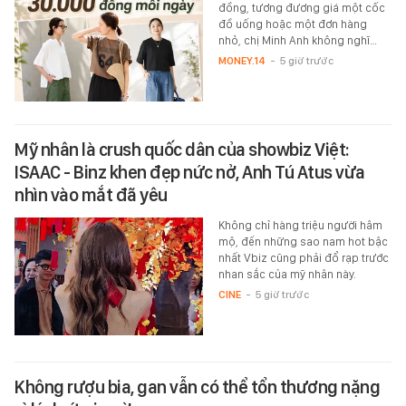
đồng, tương đương giá một cốc
đồ uống hoặc một đơn hàng
nhỏ, chị Minh Anh không nghĩ…
MONEY.14
-
5 giờ trước
Mỹ nhân là crush quốc dân của showbiz Việt:
ISAAC - Binz khen đẹp nức nở, Anh Tú Atus vừa
nhìn vào mắt đã yêu
Không chỉ hàng triệu người hâm
mộ, đến những sao nam hot bậc
nhất Vbiz cũng phải đổ rạp trước
nhan sắc của mỹ nhân này.
CINE
-
5 giờ trước
Không rượu bia, gan vẫn có thể tổn thương nặng