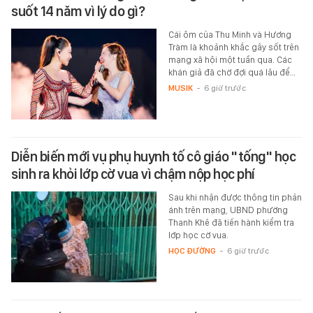
suốt 14 năm vì lý do gì?
Cái ôm của Thu Minh và Hương
Tràm là khoảnh khắc gây sốt trên
mạng xã hội một tuần qua. Các
khán giả đã chờ đợi quá lâu để…
MUSIK
-
6 giờ trước
Diễn biến mới vụ phụ huynh tố cô giáo "tống" học
sinh ra khỏi lớp cờ vua vì chậm nộp học phí
Sau khi nhận được thông tin phản
ánh trên mạng, UBND phường
Thanh Khê đã tiến hành kiểm tra
lớp học cờ vua.
HỌC ĐƯỜNG
-
6 giờ trước