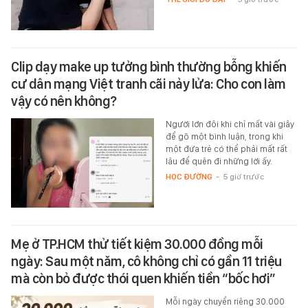
Clip dạy make up tưởng bình thường bỗng khiến
cư dân mạng Việt tranh cãi nảy lửa: Cho con làm
vậy có nên không?
Người lớn đôi khi chỉ mất vài giây
để gõ một bình luận, trong khi
một đứa trẻ có thể phải mất rất
lâu để quên đi những lời ấy.
HỌC ĐƯỜNG
-
5 giờ trước
Mẹ ở TP.HCM thử tiết kiệm 30.000 đồng mỗi
ngày: Sau một năm, cô không chỉ có gần 11 triệu
mà còn bỏ được thói quen khiến tiền “bốc hơi”
Mỗi ngày chuyển riêng 30.000