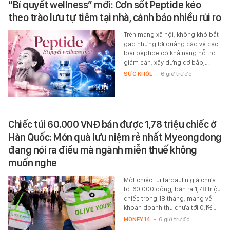
“Bí quyết wellness” mới: Cơn sốt Peptide kéo
theo trào lưu tự tiêm tại nhà, cảnh báo nhiều rủi ro
Trên mạng xã hội, không khó bắt
gặp những lời quảng cáo về các
loại peptide có khả năng hỗ trợ
giảm cân, xây dựng cơ bắp,…
SỨC KHỎE
-
6 giờ trước
Chiếc túi 60.000 VNĐ bán được 1,78 triệu chiếc ở
Hàn Quốc: Món quà lưu niệm rẻ nhất Myeongdong
đang nói ra điều mà ngành miễn thuế không
muốn nghe
Một chiếc túi tarpaulin giá chưa
tới 60.000 đồng, bán ra 1,78 triệu
chiếc trong 18 tháng, mang về
khoản doanh thu chưa tới 0,1%…
MONEY.14
-
6 giờ trước