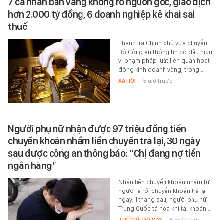
7 cá nhân bán vàng không rõ nguồn gốc, giao dịch
hơn 2.000 tỷ đồng, 6 doanh nghiệp kê khai sai
thuế
Thanh tra Chính phủ vừa chuyển
Bộ Công an thông tin có dấu hiệu
vi phạm pháp luật liên quan hoạt
động kinh doanh vàng, trong…
XÃ HỘI
-
5 giờ trước
Người phụ nữ nhận được 97 triệu đồng tiền
chuyển khoản nhầm liền chuyển trả lại, 30 ngày
sau được công an thông báo: “Chị đang nợ tiền
ngân hàng”
Nhận tiền chuyển khoản nhầm từ
người lạ rồi chuyển khoản trả lại
ngay, 1 tháng sau, người phụ nữ
Trung Quốc tá hỏa khi tài khoản…
THẾ GIỚI ĐÓ ĐÂY
-
5 giờ trước