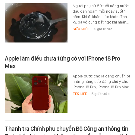
Người phụ nữ 59 tuổi uống nước
đậu đen ngâm mỗi ngày suốt 1
năm. Khi đi khám sức khỏe định
kỳ, bà vô cùng bất ngờ khi nhận…
SỨC KHỎE
-
5 giờ trước
Apple làm điều chưa từng có với iPhone 18 Pro
Max
Apple được cho là đang chuẩn bị
những nâng cấp đáng chú ý cho
iPhone 18 Pro, iPhone 18 Pro Max.
TEK-LIFE
-
5 giờ trước
Thanh tra Chính phủ chuyển Bộ Công an thông tin