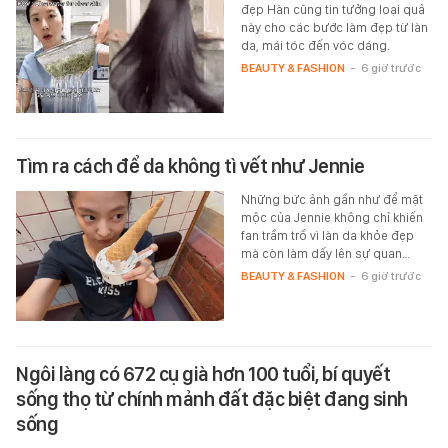
đẹp Hàn cũng tin tưởng loại quả
này cho các bước làm đẹp từ làn
da, mái tóc đến vóc dáng.
BEAUTY & FASHION
-
6 giờ trước
Tìm ra cách để da không tì vết như Jennie
Những bức ảnh gần như để mặt
mộc của Jennie không chỉ khiến
fan trầm trồ vì làn da khỏe đẹp
mà còn làm dấy lên sự quan…
BEAUTY & FASHION
-
6 giờ trước
Ngôi làng có 672 cụ già hơn 100 tuổi, bí quyết
sống thọ từ chính mảnh đất đặc biệt đang sinh
sống