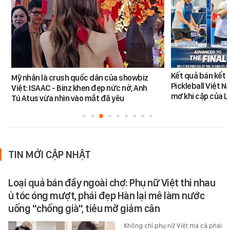
Kết quả bán kết 
Mỹ nhân là crush quốc dân của showbiz
Pickleball Việt 
Việt: ISAAC - Binz khen đẹp nức nở, Anh
mơ khi cặp của 
Tú Atus vừa nhìn vào mắt đã yêu
TIN MỚI CẬP NHẬT
Loại quả bán đầy ngoài chợ: Phụ nữ Việt thi nhau
ủ tóc óng mượt, phái đẹp Hàn lại mê làm nước
uống "chống già", tiêu mỡ giảm cân
Không chỉ phụ nữ Việt mà cả phái