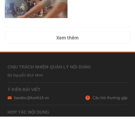
Xem thêm
CHỊU TRÁCH NHIỆM QUẢN LÝ NỘI DUNG
Bà Nguyễn Bích Minh
Ý KIẾN BÀI VIẾT
bandoc@kenh14.vn
Câu hỏi thường gặp
HỢP TÁC NỘI DUNG
marketing@kenh14.vn
024 7309 5555