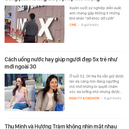
Xuyên suốt sự nghiệp diễn xuất,
anh chàng gặp không ít những
khó khăn "dở khóc dở cười".
CINE
-
6 giờ trước
Cách uống nước hay giúp người đẹp 5x trẻ như
mới ngoài 30
Ở tuổi 52, Oh Na Ra vẫn giữ được
làn da căng mịn đáng ngưỡng
mộ nhờ những bí quyết chăm
sóc da tưởng nhỏ nhưng được…
BEAUTY & FASHION
-
6 giờ trước
Thu Minh và Hương Tràm không nhìn mặt nhau