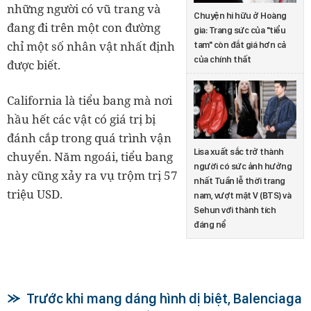
những người có vũ trang và
Chuyện hi hữu ở Hoàng
đang đi trên một con đường
gia: Trang sức của "tiểu
chỉ một số nhân vật nhất định
tam" còn đắt giá hơn cả
của chính thất
được biết.
California là tiểu bang mà nơi
hầu hết các vật có giá trị bị
đánh cắp trong quá trình vận
Lisa xuất sắc trở thành
chuyển. Năm ngoái, tiểu bang
người có sức ảnh hưởng
này cũng xảy ra vụ trộm trị 57
nhất Tuần lễ thời trang
triệu USD.
nam, vượt mặt V (BTS) và
Sehun với thành tích
đáng nể
Trước khi mang dáng hình dị biệt, Balenciaga