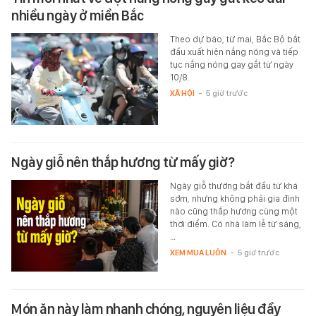
nhiều ngày ở miền Bắc
Theo dự báo, từ mai, Bắc Bộ bắt
đầu xuất hiện nắng nóng và tiếp
tục nắng nóng gay gắt từ ngày
10/8.
XÃ HỘI
-
5 giờ trước
Ngày giỗ nên thắp hương từ mấy giờ?
Ngày giỗ thường bắt đầu từ khá
sớm, nhưng không phải gia đình
nào cũng thắp hương cùng một
thời điểm. Có nhà làm lễ từ sáng,
…
XEM MUA LUÔN
-
5 giờ trước
Món ăn này làm nhanh chóng, nguyên liệu đầy