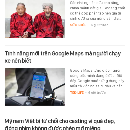
Các nhà nghiên cứu cho rằng,
chính mảnh đất giàu khoáng chất
có thể góp phần tạo nên giá trị
dinh dưỡng của nông sản địa…
SỨC KHỎE
-
6 giờ trước
Tính năng mới trên Google Maps mà người chạy
xe nên biết
Google Maps từng giúp người
dùng biết mình đang ở đâu. Giờ
đây, Google muốn ứng dụng này
hiểu cả việc họ sẽ đi đâu và cần…
TEK-LIFE
-
6 giờ trước
Mỹ nam Việt bị từ chối cho casting vì quá đẹp,
đóng phim không được phép mở miệng