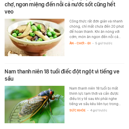
chợ, ngon miệng đến nỗi cả nước sốt cũng hết
veo
Công thức rất đơn giản và nhanh
chóng, chỉ mất chưa đến 20 phút
để hoàn thành. Khi ăn nóng với
cơm, món ăn ngon đến nỗi cả…
ĂN - CHƠI - ĐI
-
5 giờ trước
Nam thanh niên 18 tuổi điếc đột ngột vì tiếng ve
sầu
Nam thanh niên 18 tuổi bị mất
thính lực tạm thời và cần được
điều trị y tế sau khi phải nghe
tiếng ve sầu kêu liên tục trong…
SỨC KHỎE
-
4 giờ trước