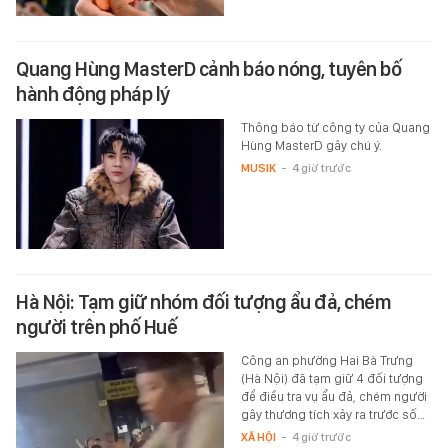
Quang Hùng MasterD cảnh báo nóng, tuyên bố
hành động pháp lý
Thông báo từ công ty của Quang
Hùng MasterD gây chú ý.
MUSIK
-
4 giờ trước
Hà Nội: Tạm giữ nhóm đối tượng ẩu đả, chém
người trên phố Huế
Công an phường Hai Bà Trưng
(Hà Nội) đã tạm giữ 4 đối tượng
để điều tra vụ ẩu đả, chém người
gây thương tích xảy ra trước số…
XÃ HỘI
-
4 giờ trước