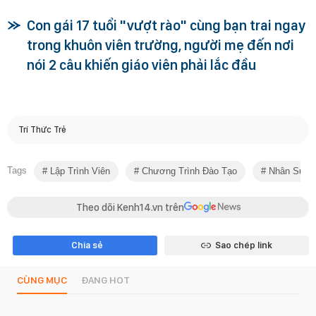
Con gái 17 tuổi "vượt rào" cùng bạn trai ngay
trong khuôn viên trường, người mẹ đến nơi
nói 2 câu khiến giáo viên phải lắc đầu
Trí Thức Trẻ
Tags
Lập Trình Viên
Chương Trình Đào Tạo
Nhân Sự C
Theo dõi Kenh14.vn trên
Chia sẻ
Sao chép link
CÙNG MỤC
ĐANG HOT