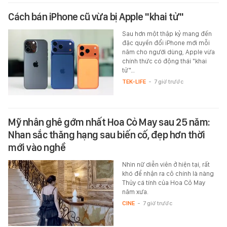
Cách bán iPhone cũ vừa bị Apple "khai tử"
Sau hơn một thập kỷ mang đến
đặc quyền đổi iPhone mới mỗi
năm cho người dùng, Apple vừa
chính thức có động thái "khai
tử"…
TEK-LIFE
-
7 giờ trước
Mỹ nhân ghê gớm nhất Hoa Cỏ May sau 25 năm:
Nhan sắc thăng hạng sau biến cố, đẹp hơn thời
mới vào nghề
Nhìn nữ diễn viên ở hiện tại, rất
khó để nhận ra cô chính là nàng
Thủy cá tính của Hoa Cỏ May
năm xưa.
CINE
-
7 giờ trước