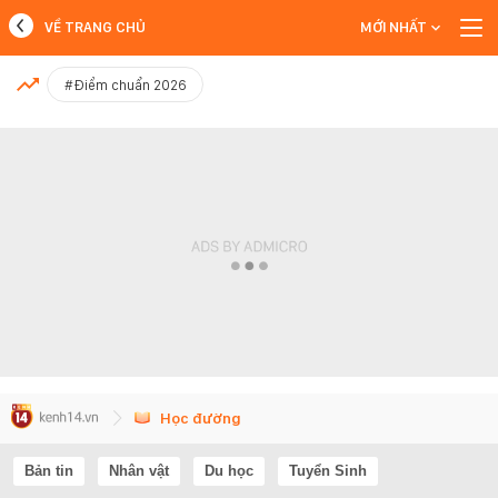
VỀ TRANG CHỦ
MỚI NHẤT
MỚI NHẤT
#Điểm chuẩn 2026
Xem thêm
Học đường
Bản tin
Nhân vật
Du học
Tuyển Sinh