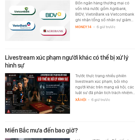
Bốn ngân hàng thương mại có
vốn nhà nước gồm Agribank,
BIDV, VietinBank và Vietcombank
ghi nhận tổng số nhân sự giảm…
MONEY.14
-
6 giờ trước
Livestream xúc phạm người khác có thể bị xử lý
hình sự
Trước thực trạng nhiều phiên
livestream xúc phạm, bôi nhọ
người khác trên mạng xã hội, các
luật sư đã phân tích trách nhiệm…
XÃ HỘI
-
6 giờ trước
Miền Bắc mưa đến bao giờ?