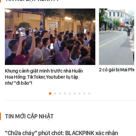
2 cô gái bị Mai P
Khung cảnh giật mình trước nhà Huấn
Hoa Hồng: TikToker, Youtuber tụ tập
như "đi bão"!
TIN MỚI CẬP NHẬT
"Chữa cháy" phút chót: BLACKPINK xác nhận