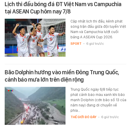
Lịch thi đấu bóng đá ĐT Việt Nam vs Campuchia
tại ASEAN Cup hôm nay 7/8
Cập nhật lịch thi đấu, kênh phát
sóng trận đấu giữa đội tuyển Việt
Nam và Campuchia lượt cuối
bảng A ASEAN Cup 2026.
SPORT
-
6 giờ trước
Bão Dolphin hướng vào miền Đông Trung Quốc,
cảnh báo mưa lớn trên diện rộng
Trung Quốc ngày 6/8 tiếp tục
phát cảnh báo màu xanh khi bão
mạnh Dolphin (cơn bão số 13 của
năm nay) đang di chuyển về
phía…
THẾ GIỚI ĐÓ ĐÂY
-
6 giờ trước