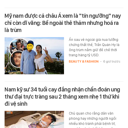
Mỹ nam được cả châu Á xem là "tín ngưỡng" nay
chỉ còn dĩ vãng: Bề ngoài thê thảm nhưng hoá ra
là trùm
Ẩn sau vẻ ngoài già nua tưởng
chừng thất thế, Trần Quán Hy là
ông trùm nắm giữ đế chế thời
trang hàng tỷ USD.
BEAUTY & FASHION
-
6 giờ trước
Nam kỹ sư 34 tuổi cay đắng nhận chẩn đoán ung
thư đại trực tràng sau 2 tháng xem nhẹ 1 thứ khi
đi vệ sinh
Chủ quan cho rằng dân văn
phòng hay những người ngồi
nhiều khó tránh phải bệnh trĩ,