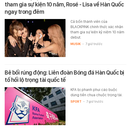
tham gia sự kiện 10 năm, Rosé - Lisa về Hàn Quốc
ngay trong đêm
Cả bốn thành viên của
BLACKPINK chính thức xác nhận
tham gia sự kiện kỷ niệm 10 năm
debut.
MUSIK
-
7 giờ trước
Bê bối rúng động: Liên đoàn Bóng đá Hàn Quốc bị
tố hối lộ trọng tài quốc tế
KFA bị phanh phui cáo buộc
dùng tiền chua chuộc trọng tài.
SPORT
-
7 giờ trước