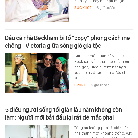
nam kỹ sư này hối hận muộn…
SỨC KHỎE
-
6 giờ trước
Dâu cả nhà Beckham bị tố "copy" phong cách mẹ
chồng - Victoria giữa sóng gió gia tộc
Giữa lúc mối quan hệ với nhà
Beckham vẫn chưa có dấu hiệu
hàn gắn, Nicola Peltz bất ngờ
xuất hiện với tạo hình được cho
là…
SPORT
-
6 giờ trước
5 điều người sống tối giản lâu năm không còn
làm: Người mới bắt đầu lại rất dễ mắc phải
Tối giản không phải là biến căn
nhà thành một khoảng trống, vứt