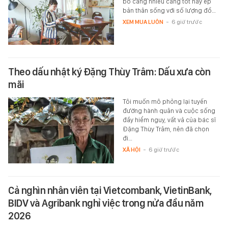
bỏ càng nhiều càng tốt hay ép
bản thân sống với số lượng đồ…
XEM MUA LUÔN
-
6 giờ trước
Theo dấu nhật ký Đặng Thùy Trâm: Dấu xưa còn
mãi
Tôi muốn mô phỏng lại tuyến
đường hành quân và cuộc sống
đầy hiểm nguy, vất vả của bác sĩ
Đặng Thùy Trâm, nên đã chọn
đi…
XÃ HỘI
-
6 giờ trước
Cả nghìn nhân viên tại Vietcombank, VietinBank,
BIDV và Agribank nghỉ việc trong nửa đầu năm
2026