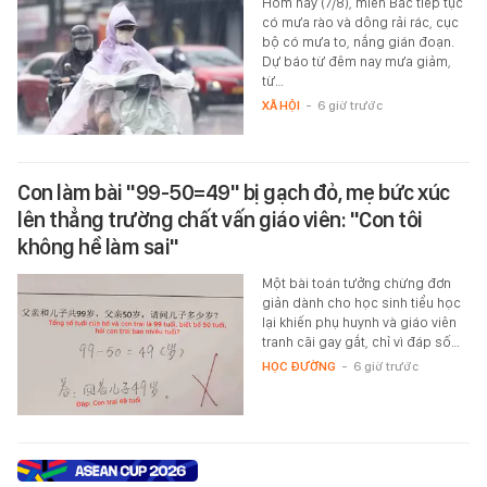
Hôm nay (7/8), miền Bắc tiếp tục
có mưa rào và dông rải rác, cục
bộ có mưa to, nắng gián đoạn.
Dự báo từ đêm nay mưa giảm,
từ…
XÃ HỘI
-
6 giờ trước
Con làm bài "99-50=49" bị gạch đỏ, mẹ bức xúc
lên thẳng trường chất vấn giáo viên: "Con tôi
không hề làm sai"
Một bài toán tưởng chừng đơn
giản dành cho học sinh tiểu học
lại khiến phụ huynh và giáo viên
tranh cãi gay gắt, chỉ vì đáp số…
HỌC ĐƯỜNG
-
6 giờ trước