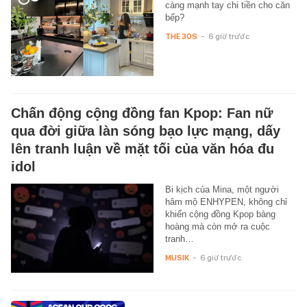
càng mạnh tay chi tiền cho căn
bếp?
THE 30S
-
6 giờ trước
Chấn động cộng đồng fan Kpop: Fan nữ
qua đời giữa làn sóng bạo lực mạng, dấy
lên tranh luận về mặt tối của văn hóa đu
idol
Bi kịch của Mina, một người
hâm mộ ENHYPEN, không chỉ
khiến cộng đồng Kpop bàng
hoàng mà còn mở ra cuộc
tranh…
MUSIK
-
6 giờ trước