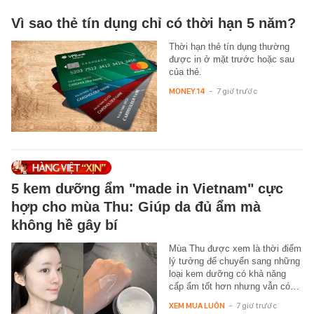
Vì sao thẻ tín dụng chỉ có thời hạn 5 năm?
Thời hạn thẻ tín dụng thường
được in ở mặt trước hoặc sau
của thẻ.
MONEY.14
-
7 giờ trước
5 kem dưỡng ẩm "made in Vietnam" cực
hợp cho mùa Thu: Giúp da đủ ẩm mà
không hề gây bí
Mùa Thu được xem là thời điểm
lý tưởng để chuyển sang những
loại kem dưỡng có khả năng
cấp ẩm tốt hơn nhưng vẫn có…
XEM MUA LUÔN
-
7 giờ trước