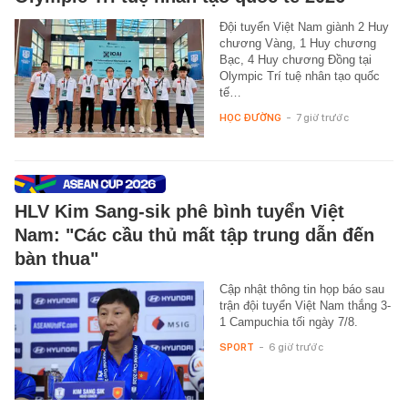
Đội tuyển Việt Nam giành 2 Huy
chương Vàng, 1 Huy chương
Bạc, 4 Huy chương Đồng tại
Olympic Trí tuệ nhân tạo quốc
tế…
HỌC ĐƯỜNG
-
7 giờ trước
HLV Kim Sang-sik phê bình tuyển Việt
Nam: "Các cầu thủ mất tập trung dẫn đến
bàn thua"
Cập nhật thông tin họp báo sau
trận đội tuyển Việt Nam thắng 3-
1 Campuchia tối ngày 7/8.
SPORT
-
6 giờ trước