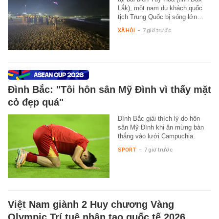
Lắk), một nam du khách quốc
tịch Trung Quốc bị sóng lớn…
XÃ HỘI
-
7 giờ trước
Đình Bắc: "Tôi hôn sân Mỹ Đình vì thấy mặt
cỏ đẹp quá"
Đình Bắc giải thích lý do hôn
sân Mỹ Đình khi ăn mừng bàn
thắng vào lưới Campuchia.
SPORT
-
7 giờ trước
Việt Nam giành 2 Huy chương Vàng
Olympic Trí tuệ nhân tạo quốc tế 2026