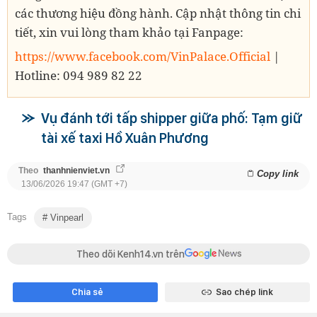
các thương hiệu đồng hành. Cập nhật thông tin chi
tiết, xin vui lòng tham khảo tại Fanpage:
https://www.facebook.com/VinPalace.Official
|
Hotline: 094 989 82 22
Vụ đánh tới tấp shipper giữa phố: Tạm giữ
tài xế taxi Hồ Xuân Phương
Theo
thanhnienviet.vn
Copy link
13/06/2026 19:47 (GMT +7)
Tags
Vinpearl
Theo dõi Kenh14.vn trên
Chia sẻ
Sao chép link