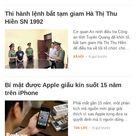
Thi hành lệnh bắt tạm giam Hà Thị Thu
Hiền SN 1992
Cơ quan An ninh điều tra Công
an tỉnh Tuyên Quang đã khởi tố,
bắt tạm giam Hà Thị Thu Hiền
để điều tra về tội tổ chức cho…
XÃ HỘI
-
6 giờ trước
Bí mật được Apple giấu kín suốt 15 năm
trên iPhone
Phải mất gần 15 năm, một phân
tích mã nguồn mới giúp giải
thích vì sao Apple từng đưa ra
quyết định mà ít người dùng…
TEK-LIFE
-
6 giờ trước