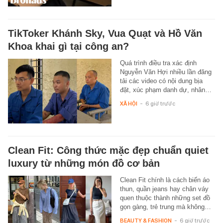
TikToker Khánh Sky, Vua Quạt và Hồ Văn
Khoa khai gì tại công an?
Quá trình điều tra xác định
Nguyễn Văn Hợi nhiều lần đăng
tải các video có nội dung bịa
đặt, xúc phạm danh dự, nhân…
XÃ HỘI
-
6 giờ trước
Clean Fit: Công thức mặc đẹp chuẩn quiet
luxury từ những món đồ cơ bản
Clean Fit chính là cách biến áo
thun, quần jeans hay chân váy
quen thuộc thành những set đồ
gọn gàng, trẻ trung mà không…
BEAUTY & FASHION
-
6 giờ trước