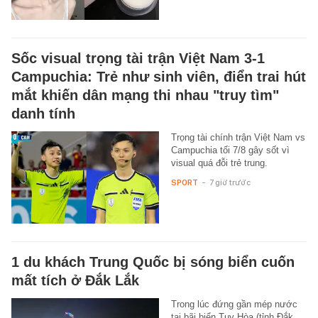
Sốc visual trọng tài trận Việt Nam 3-1
Campuchia: Trẻ như sinh viên, điển trai hút
mắt khiến dân mạng thi nhau "truy tìm"
danh tính
Trọng tài chính trận Việt Nam vs
Campuchia tối 7/8 gây sốt vì
visual quá đỗi trẻ trung.
SPORT
-
7 giờ trước
1 du khách Trung Quốc bị sóng biển cuốn
mất tích ở Đắk Lắk
Trong lúc đứng gần mép nước
tại bãi biển Tuy Hòa (tỉnh Đắk