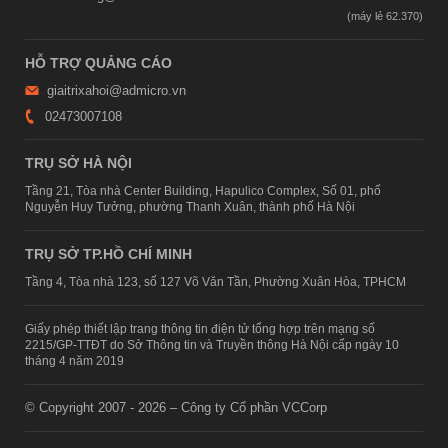
HỖ TRỢ QUẢNG CÁO
giaitrixahoi@admicro.vn
02473007108
TRỤ SỞ HÀ NỘI
Tầng 21, Tòa nhà Center Building, Hapulico Complex, Số 01, phố
Nguyễn Huy Tưởng, phường Thanh Xuân, thành phố Hà Nội
TRỤ SỞ TP.HỒ CHÍ MINH
Tầng 4, Tòa nhà 123, số 127 Võ Văn Tần, Phường Xuân Hòa, TPHCM
Giấy phép thiết lập trang thông tin điện tử tổng hợp trên mạng số
2215/GP-TTĐT do Sở Thông tin và Truyền thông Hà Nội cấp ngày 10
tháng 4 năm 2019
© Copyright 2007 - 2026 – Công ty Cổ phần VCCorp