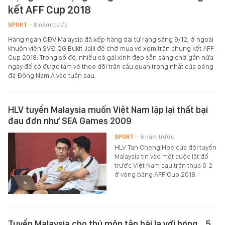
kết AFF Cup 2018
SPORT
- 8 năm trước
Hàng ngàn CĐV Malaysia đã xếp hàng dài từ rạng sáng 9/12, ở ngoài
khuôn viên SVĐ QG Bukit Jalil để chờ mua vé xem trận chung kết AFF
Cup 2018. Trong số đó, nhiều cô gái xinh đẹp sẵn sàng chờ gần nửa
ngày để có được tấm vé theo dõi trận cầu quan trọng nhất của bóng
đá Đông Nam Á vào tuần sau.
HLV tuyển Malaysia muốn Việt Nam lặp lại thất bại
đau đớn như SEA Games 2009
SPORT
- 8 năm trước
HLV Tan Cheng Hoe của đội tuyển
Malaysia tin vào một cuộc lật đổ
trước Việt Nam sau trận thua 0-2
ở vòng bảng AFF Cup 2018.
Tuyển Malaysia cho thủ môn tập bài lạ với bóng… 5