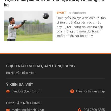
kg
SPORT
- 8 năm trước
Đội tuyển Malaysia đã có buổi tập
chiến thuật đầu tiên vào chiều
nay (8/12). Trong đó, các bài tập
của những thủ môn đội tuyển
khiến nhiều người chú ý.
CHỊU TRÁCH NHIỆM QUẢN LÝ NỘI DUNG
Bà Nguyễn Bích Minh
Ý KIẾN BÀI VIẾT
bandoc@kenh14.vn
Câu hỏi thường gặp
HỢP TÁC NỘI DUNG
marketing@kenh14.vn
024 7309 5555