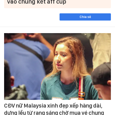
vào chung kết aff cup
Chia sẻ
CĐV nữ Malaysia xinh đẹp xếp hàng dài,
dựng lều từ rạng sáng chờ mua vé chung