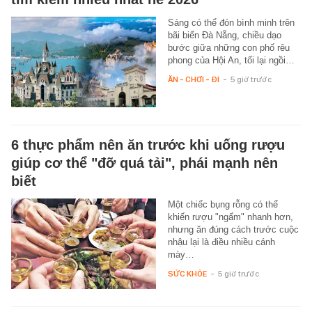
Sáng có thể đón bình minh trên
bãi biển Đà Nẵng, chiều dạo
bước giữa những con phố rêu
phong của Hội An, tối lại ngồi…
ĂN - CHƠI - ĐI
-
5 giờ trước
6 thực phẩm nên ăn trước khi uống rượu
giúp cơ thể "đỡ quá tải", phái mạnh nên
biết
Một chiếc bụng rỗng có thể
khiến rượu "ngấm" nhanh hơn,
nhưng ăn đúng cách trước cuộc
nhậu lại là điều nhiều cánh
mày…
SỨC KHỎE
-
5 giờ trước