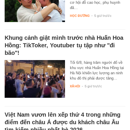
cơ hội đỗ cao học, phụ huynh
đã…
HỌC ĐƯỜNG
-
5 giờ trước
Khung cảnh giật mình trước nhà Huấn Hoa
Hồng: TikToker, Youtuber tụ tập như "đi
bão"!
Tối 6/8, hàng trăm người đổ về
khu vực nhà Huấn Hoa Hồng tại
Hà Nội khiến lực lượng an ninh
khu đô thị phải được tăng…
XÃ HỘI
-
5 giờ trước
Việt Nam vươn lên xếp thứ 4 trong những
điểm đến châu Á được du khách châu Âu
tìm kiếm nhiều nhất hè 2026