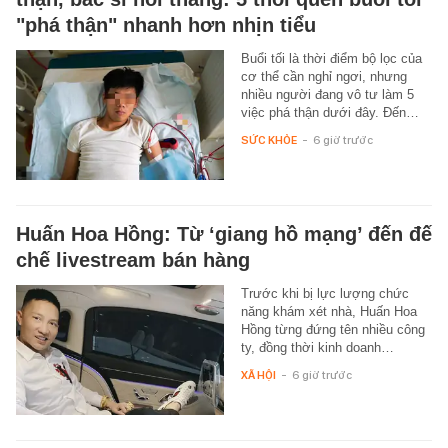
"phá thận" nhanh hơn nhịn tiểu
Buổi tối là thời điểm bộ lọc của
cơ thể cần nghỉ ngơi, nhưng
nhiều người đang vô tư làm 5
việc phá thận dưới đây. Đến…
SỨC KHỎE
-
6 giờ trước
Huấn Hoa Hồng: Từ ‘giang hồ mạng’ đến đế
chế livestream bán hàng
Trước khi bị lực lượng chức
năng khám xét nhà, Huấn Hoa
Hồng từng đứng tên nhiều công
ty, đồng thời kinh doanh…
XÃ HỘI
-
6 giờ trước