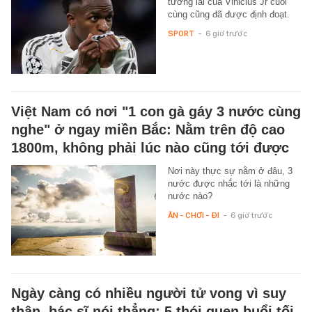
tương lai của Vinicius Jr cuối
cùng cũng đã được định đoạt.
SPORT
-
6 giờ trước
Việt Nam có nơi "1 con gà gáy 3 nước cùng
nghe" ở ngay miền Bắc: Nằm trên độ cao
1800m, không phải lúc nào cũng tới được
Nơi này thực sự nằm ở đâu, 3
nước được nhắc tới là những
nước nào?
ĂN - CHƠI - ĐI
-
6 giờ trước
Ngày càng có nhiều người tử vong vì suy
thận, bác sĩ nói thẳng: 5 thói quen buổi tối