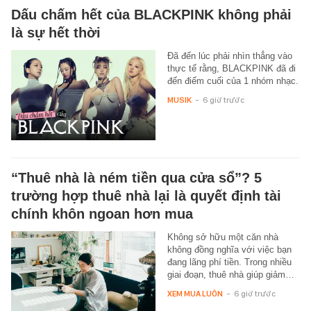
Dấu chấm hết của BLACKPINK không phải
là sự hết thời
Đã đến lúc phải nhìn thẳng vào
thực tế rằng, BLACKPINK đã đi
đến điểm cuối của 1 nhóm nhạc.
MUSIK
-
6 giờ trước
“Thuê nhà là ném tiền qua cửa sổ”? 5
trường hợp thuê nhà lại là quyết định tài
chính khôn ngoan hơn mua
Không sở hữu một căn nhà
không đồng nghĩa với việc bạn
đang lãng phí tiền. Trong nhiều
giai đoạn, thuê nhà giúp giảm…
XEM MUA LUÔN
-
6 giờ trước