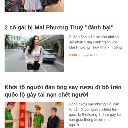
2 cô gái bị Mai Phương Thuý "đánh bại"
Cuộc sống hiện tại của những
mỹ nhân từng cạnh tranh với
Mai Phương Thuý khá kín tiếng.
STAR
-
5 giờ trước
Khởi tố người đàn ông say rượu đi bộ trên
quốc lộ gây tai nạn chết người
Uống rượu say nhưng Hồ Văn
V. vẫn đi bộ ngược chiều trên
quốc lộ 9 (Quảng Trị) và gây tai
nạn giao thông khiến một
người…