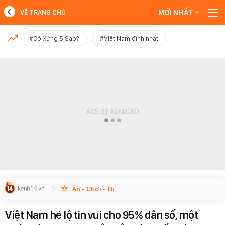
MỚI NHẤT
VỀ TRANG CHỦ
MỚI NHẤT
#Có Xứng 5 Sao?
#Việt Nam đỉnh nhất
Xem thêm
Ăn - Chơi - Đi
Việt Nam hé lộ tin vui cho 95% dân số, một