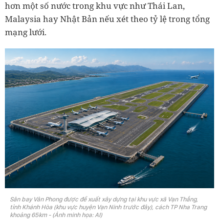
hơn một số nước trong khu vực như Thái Lan,
Malaysia hay Nhật Bản nếu xét theo tỷ lệ trong tổng
mạng lưới.
Sân bay Vân Phong được đề xuất xây dựng tại khu vực xã Vạn Thắng,
tỉnh Khánh Hòa (khu vực huyện Vạn Ninh trước đây), cách TP Nha Trang
khoảng 65km - (Ảnh minh họa: AI)