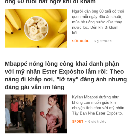
ông 60 tuổi bất ngờ khi đi khám
Người đàn ông 60 tuổi có thói
quen mỗi ngày đều ăn chuối,
mùa hè uống nước dừa thay
nước lọc. Đến khi đi khám,
kết…
SỨC KHỎE
-
6 giờ trước
Mbappé nóng lòng công khai danh phận
với mỹ nhân Ester Expósito lắm rồi: Theo
nàng đi khắp nơi, "lỡ tay" đăng ảnh nhưng
đàng gái vẫn im lặng
Kylian Mbappé dường như
không còn muốn giấu kín
chuyện tình cảm với mỹ nhân
Tây Ban Nha Ester Expósito.
SPORT
-
6 giờ trước