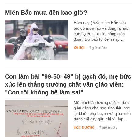
Miền Bắc mưa đến bao giờ?
Hôm nay (7/8), miền Bắc tiếp
tục có mưa rào và dông rải rác,
cục bộ có mưa to, nắng gián
đoạn. Dự báo từ đêm nay…
XÃ HỘI
-
7 giờ trước
Con làm bài "99-50=49" bị gạch đỏ, mẹ bức
xúc lên thẳng trường chất vấn giáo viên:
"Con tôi không hề làm sai"
Một bài toán tưởng chừng đơn
giản dành cho học sinh tiểu học
lại khiến phụ huynh và giáo viên
tranh cãi gay gắt, chỉ vì đáp…
HỌC ĐƯỜNG
-
7 giờ trước