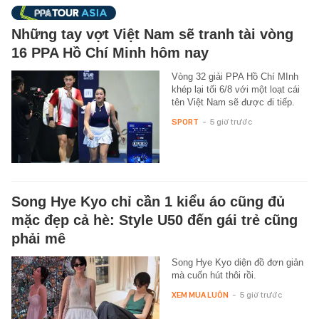
Những tay vợt Việt Nam sẽ tranh tài vòng
16 PPA Hồ Chí Minh hôm nay
Vòng 32 giải PPA Hồ Chí MInh
khép lại tối 6/8 với một loạt cái
tên Việt Nam sẽ được đi tiếp.
SPORT
-
5 giờ trước
Song Hye Kyo chỉ cần 1 kiểu áo cũng đủ
mặc đẹp cả hè: Style U50 đến gái trẻ cũng
phải mê
Song Hye Kyo diện đồ đơn giản
mà cuốn hút thôi rồi.
XEM MUA LUÔN
-
5 giờ trước