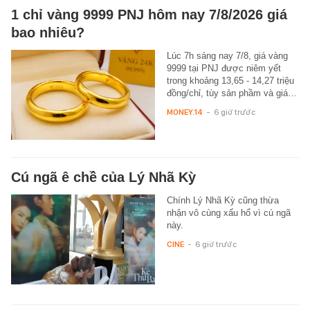
1 chỉ vàng 9999 PNJ hôm nay 7/8/2026 giá
bao nhiêu?
Lúc 7h sáng nay 7/8, giá vàng
9999 tại PNJ được niêm yết
trong khoảng 13,65 - 14,27 triệu
đồng/chỉ, tùy sản phầm và giá…
MONEY.14
-
6 giờ trước
Cú ngã ê chề của Lý Nhã Kỳ
Chính Lý Nhã Kỳ cũng thừa
nhận vô cùng xấu hổ vì cú ngã
này.
CINE
-
6 giờ trước