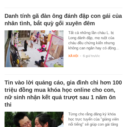
Danh tính gã đàn ông đánh đập con gái của
nhân tình, bắt quỳ gối xuyên đêm
Tất cả những lần cháu L. bị
Long đánh đập, mẹ ruột của
cháu đều chứng kiến nhưng
không can ngăn hay có động…
XÃ HỘI
-
6 giờ trước
Tin vào lời quảng cáo, gia đình chi hơn 100
triệu đồng mua khóa học online cho con,
nữ sinh nhận kết quả trượt sau 1 năm ôn
thi
Từng cho rằng đăng ký khóa
học trực tuyến của "giảng viên
nổi tiếng" sẽ giúp con gái tăng