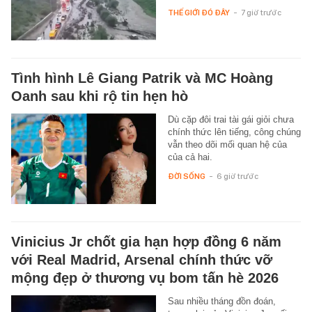
THẾ GIỚI ĐÓ ĐÂY
-
7 giờ trước
Tình hình Lê Giang Patrik và MC Hoàng
Oanh sau khi rộ tin hẹn hò
Dù cặp đôi trai tài gái giỏi chưa
chính thức lên tiếng, công chúng
vẫn theo dõi mối quan hệ của
của cả hai.
ĐỜI SỐNG
-
6 giờ trước
Vinicius Jr chốt gia hạn hợp đồng 6 năm
với Real Madrid, Arsenal chính thức vỡ
mộng đẹp ở thương vụ bom tấn hè 2026
Sau nhiều tháng đồn đoán,