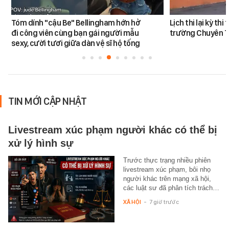
Tóm dính "cậu Be" Bellingham hớn hở
Lịch thi lại kỳ th
đi công viên cùng bạn gái người mẫu
trường Chuyên 
sexy, cười tươi giữa dàn vệ sĩ hộ tống
TIN MỚI CẬP NHẬT
Livestream xúc phạm người khác có thể bị
xử lý hình sự
Trước thực trạng nhiều phiên
livestream xúc phạm, bôi nhọ
người khác trên mạng xã hội,
các luật sư đã phân tích trách…
XÃ HỘI
-
7 giờ trước