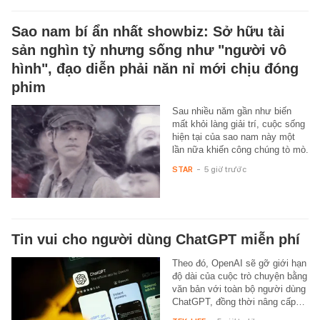
Sao nam bí ẩn nhất showbiz: Sở hữu tài
sản nghìn tỷ nhưng sống như "người vô
hình", đạo diễn phải năn nỉ mới chịu đóng
phim
Sau nhiều năm gần như biến
mất khỏi làng giải trí, cuộc sống
hiện tại của sao nam này một
lần nữa khiến công chúng tò mò.
STAR
-
5 giờ trước
Tin vui cho người dùng ChatGPT miễn phí
Theo đó, OpenAI sẽ gỡ giới hạn
độ dài của cuộc trò chuyện bằng
văn bản với toàn bộ người dùng
ChatGPT, đồng thời nâng cấp…