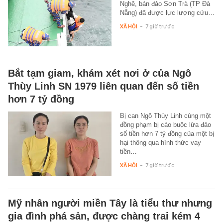
Nghê, bán đảo Sơn Trà (TP Đà
Nẵng) đã được lực lượng cứu…
XÃ HỘI
-
7 giờ trước
Bắt tạm giam, khám xét nơi ở của Ngô
Thùy Linh SN 1979 liên quan đến số tiền
hơn 7 tỷ đồng
Bị can Ngô Thùy Linh cùng một
đồng phạm bị cáo buộc lừa đảo
số tiền hơn 7 tỷ đồng của một bị
hại thông qua hình thức vay
tiền…
XÃ HỘI
-
7 giờ trước
Mỹ nhân người miền Tây là tiểu thư nhưng
gia đình phá sản, được chàng trai kém 4