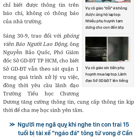
chỉ biết được thông tin trên
Vụ cô giáo "dỗi" vì không
báo chí, không có thông báo
được ủng hộ laptop:
của nhà trường.
Nhiều phụ huynh tạm
dừng cho con đến lớp
Sáng 30-9, trao đổi với
phóng
viên Báo Người Lao Động,
ông
Nguyễn Bảo Quốc, Phó Giám
đốc Sở GD-ĐT TP HCM, cho biết
Sở GD-ĐT vẫn theo sát quận 1
Vụ cô giáo xin tiền phụ
huynh mua laptop: Lãnh
trong quá trình xử lý vụ việc,
đạo Sở GD&ĐT lên tiếng
đồng thời yêu cầu lãnh đạo
Trường Tiểu học Chương
Dương tăng cường thông tin, cung cấp thông tin kịp
thời để cha mẹ học sinh yên tâm.
Người mẹ ngã quỵ khi nghe tin con trai 15
tuổi bị tài xế "ngáo đá" tông tử vong ở Cần