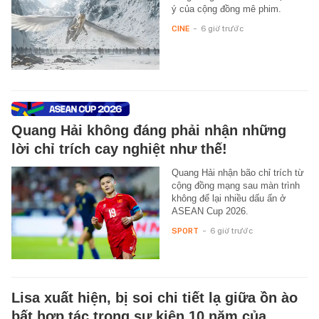
ý của cộng đồng mê phim.
CINE
-
6 giờ trước
Quang Hải không đáng phải nhận những
lời chỉ trích cay nghiệt như thế!
Quang Hải nhận bão chỉ trích từ
cộng đồng mạng sau màn trình
không để lại nhiều dấu ấn ở
ASEAN Cup 2026.
SPORT
-
6 giờ trước
Lisa xuất hiện, bị soi chi tiết lạ giữa ồn ào
bất hợp tác trong sự kiện 10 năm của