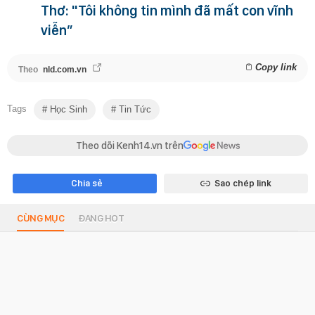
Thơ: "Tôi không tin mình đã mất con vĩnh
viễn”
Copy link
Theo
nld.com.vn
Tags
Học Sinh
Tin Tức
Theo dõi Kenh14.vn trên
Chia sẻ
Sao chép link
CÙNG MỤC
ĐANG HOT