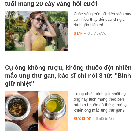
tuổi mang 20 cây vàng hỏi cưới
Cuộc sống của nữ diễn viên này
có nhiều thay đổi sau khi gia
đình gặp biến cố.
STAR
-
6 giờ trước
Cụ ông không rượu, không thuốc đột nhiên
mắc ung thư gan, bác sĩ chỉ nói 3 từ: "Bình
giữ nhiệt"
Trong chiếc bình giữ nhiệt cụ
ông này luôn mang theo bên
mình rút cuộc có thứ gì mà lại
khiến ông mắc ung thư gan?
SỨC KHỎE
-
6 giờ trước