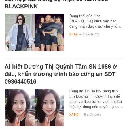
BLACKPINK
Động thái của Lisa
(BLACKPINK) giữa tâm bão
đang nhận được sự chú ý lớn.
STAR
-
6 giờ trước
Ai biết Dương Thị Quỳnh Tâm SN 1986 ở
đâu, khẩn trương trình báo công an SĐT
0936440516
Công an TP Hà Nội đang truy
tìm Dương Thị Quỳnh Tâm để
phục vụ điều tra vụ việc có dấu
hiệu lợi dụng các quyền tự do…
XÃ HỘI
-
5 giờ trước