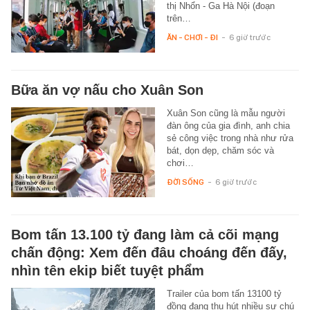
thị Nhổn - Ga Hà Nội (đoạn
trên…
ĂN - CHƠI - ĐI
-
6 giờ trước
Bữa ăn vợ nấu cho Xuân Son
Xuân Son cũng là mẫu người
đàn ông của gia đình, anh chia
sẻ công việc trong nhà như rửa
bát, dọn dẹp, chăm sóc và
chơi…
ĐỜI SỐNG
-
6 giờ trước
Bom tấn 13.100 tỷ đang làm cả cõi mạng
chấn động: Xem đến đâu choáng đến đấy,
nhìn tên ekip biết tuyệt phẩm
Trailer của bom tấn 13100 tỷ
đồng đang thu hút nhiều sự chú