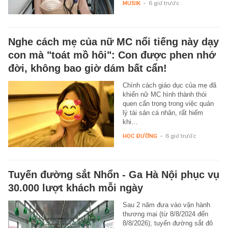
MUSIK
-
6 giờ trước
Nghe cách mẹ của nữ MC nổi tiếng này dạy
con mà "toát mồ hôi": Con được phen nhớ
đời, không bao giờ dám bất cẩn!
Chính cách giáo dục của mẹ đã
khiến nữ MC hình thành thói
quen cẩn trọng trong việc quản
lý tài sản cá nhân, rất hiếm
khi…
HỌC ĐƯỜNG
-
6 giờ trước
Tuyến đường sắt Nhổn - Ga Hà Nội phục vụ
30.000 lượt khách mỗi ngày
Sau 2 năm đưa vào vận hành
thương mại (từ 8/8/2024 đến
8/8/2026), tuyến đường sắt đô