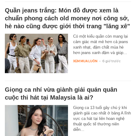
Quần jeans trắng: Món đồ được xem là
chuẩn phong cách old money nơi công sở,
hè nào cũng được giới thời trang "lăng xê"
Có một kiểu quần còn mang lại
cảm giác mát mẻ hơn cả jeans
xanh nhạt, đậm chất mùa hè
hơn jeans xanh đậm và giúp…
XEM MUA LUÔN
-
6 giờ trước
Giọng ca nhí vừa giành giải quán quân
cuộc thi hát tại Malaysia là ai?
Giọng ca 13 tuổi gây chú ý khi
giành giải cao nhất ở bảng A lĩnh
vực ca hát tại liên hoan nghệ
thuật quốc tế thường niên
diễn…