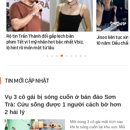
Rộ tin Trấn Thành đổi gấp kịch bản
Jisoo liên tục xin 
phim Tết vì 1 mỹ nhân hot bậc nhất Vbiz,
10 năm: Dấu chấ
lộ hint rõ mồn một từ lâu
TIN MỚI CẬP NHẬT
Vụ 3 cô gái bị sóng cuốn ở bán đảo Sơn
Trà: Cứu sống được 1 người cách bờ hơn
2 hải lý
Một trong 3 cô gái mất tích sau
khi bị sóng cuốn tại khu vực Mũi