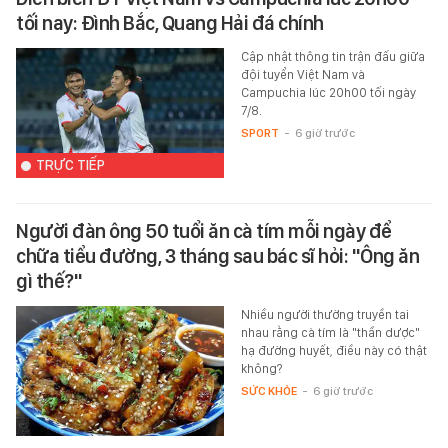
tối nay: Đình Bắc, Quang Hải đá chính
Cập nhật thông tin trận đấu giữa
đội tuyển Việt Nam và
Campuchia lúc 20h00 tối ngày
7/8.
SPORT
-
6 giờ trước
TRỰC TIẾP
Người đàn ông 50 tuổi ăn cà tím mỗi ngày để
chữa tiểu đường, 3 tháng sau bác sĩ hỏi: "Ông ăn
gì thế?"
Nhiều người thường truyền tai
nhau rằng cà tím là "thần dược"
hạ đường huyết, điều này có thật
không?
SỨC KHỎE
-
6 giờ trước