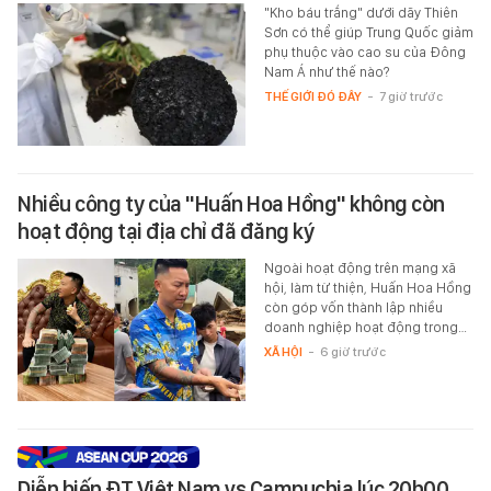
"Kho báu trắng" dưới dãy Thiên
Sơn có thể giúp Trung Quốc giảm
phụ thuộc vào cao su của Đông
Nam Á như thế nào?
THẾ GIỚI ĐÓ ĐÂY
-
7 giờ trước
Nhiều công ty của "Huấn Hoa Hồng" không còn
hoạt động tại địa chỉ đã đăng ký
Ngoài hoạt động trên mạng xã
hội, làm từ thiện, Huấn Hoa Hồng
còn góp vốn thành lập nhiều
doanh nghiệp hoạt động trong…
XÃ HỘI
-
6 giờ trước
Diễn biến ĐT Việt Nam vs Campuchia lúc 20h00