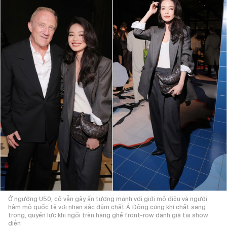
Ở ngưỡng U50, cô vẫn gây ấn tượng mạnh với giới mộ điệu và người
hâm mộ quốc tế với nhan sắc đậm chất Á Đông cùng khí chất sang
trọng, quyền lực khi ngồi trên hàng ghế front-row danh giá tại show
diễn