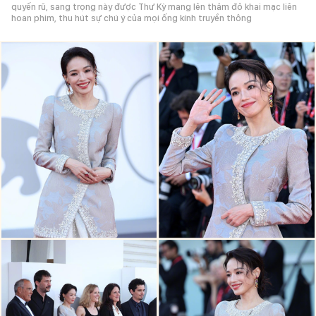
quyến rũ, sang trọng này được Thư Kỳ mang lên thảm đỏ khai mạc liên
hoan phim, thu hút sự chú ý của mọi ống kính truyền thông