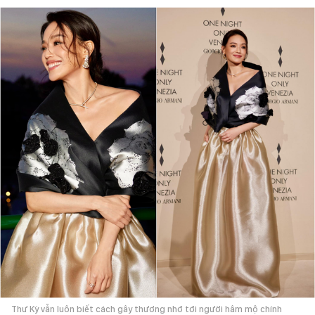
Thư Kỳ vẫn luôn biết cách gây thương nhớ tới người hâm mộ chính