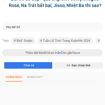
Rosé, Na Trát bất bại, Jisoo, Nhiệt Ba thì sao?
Phụ Nữ Số
Tags
B&F Studio
Tuần Lễ Thời Trang Xuân/Hè 2024
Nha
Theo dõi Kenh14.vn trên
Chia sẻ
Sao chép link
CÙNG MỤC
ĐANG HOT