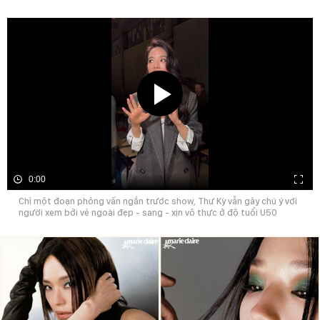
0:00
Chỉ một đoạn phỏng vấn ngắn trước show, Thư Kỳ vẫn gây chú ý với
người xem bởi vẻ ngoài đẹp - sang - xịn vô thực ở độ tuổi U50