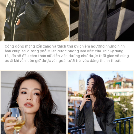
Cộng đồng mạng xốn xang và thích thú khi chiêm ngưỡng những hình
ảnh chụp tại đường phố Milan được phòng làm việc của Thư Kỳ đăng
tải, đa số đều cảm thán nữ diễn viên dường như được thời gian vô cùng
ưu ái khi vẫn luôn giữ được vẻ ngoài tươi trẻ, vóc dáng thanh thoát