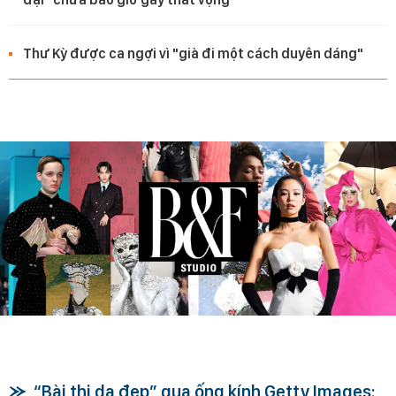
Thư Kỳ được ca ngợi vì "già đi một cách duyên dáng"
“Bài thi da đẹp” qua ống kính Getty Images: