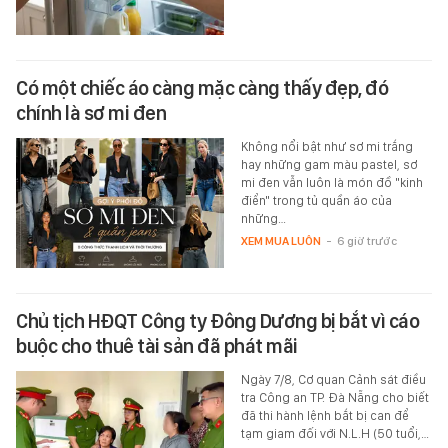
Có một chiếc áo càng mặc càng thấy đẹp, đó
chính là sơ mi đen
Không nổi bật như sơ mi trắng
hay những gam màu pastel, sơ
mi đen vẫn luôn là món đồ "kinh
điển" trong tủ quần áo của
những…
XEM MUA LUÔN
-
6 giờ trước
Chủ tịch HĐQT Công ty Đông Dương bị bắt vì cáo
buộc cho thuê tài sản đã phát mãi
Ngày 7/8, Cơ quan Cảnh sát điều
tra Công an TP. Đà Nẵng cho biết
đã thi hành lệnh bắt bị can để
tạm giam đối với N.L.H (50 tuổi,…