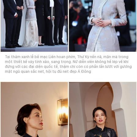
Tại thảm xanh lễ bế mạc Liên hoan phim, Thư Kỳ nền nã, mặn mà trong
một thiết kế váy tinh xảo, sang trọng. Nữ diễn viên không hề lép vế khi
đứng với các đại diện quốc tế, thậm chí còn có phần lấn lướt với gương
mặt ngũ quan sắc nét, hội tụ đủ nét đẹp Á Đông