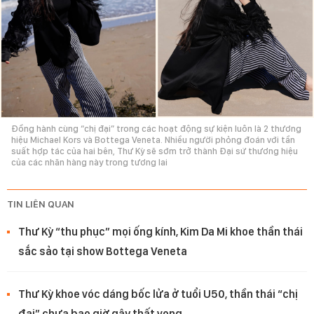
Đồng hành cùng “chị đại” trong các hoạt động sự kiện luôn là 2 thương
hiệu Michael Kors và Bottega Veneta. Nhiều người phỏng đoán với tần
suất hợp tác của hai bên, Thư Kỳ sẽ sớm trở thành Đại sứ thương hiệu
của các nhãn hàng này trong tương lai
TIN LIÊN QUAN
Thư Kỳ “thu phục” mọi ống kính, Kim Da Mi khoe thần thái
sắc sảo tại show Bottega Veneta
Thư Kỳ khoe vóc dáng bốc lửa ở tuổi U50, thần thái “chị
đại” chưa bao giờ gây thất vọng