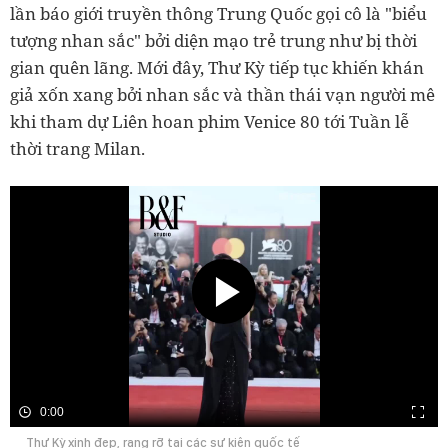
lần báo giới truyền thông Trung Quốc gọi cô là "biểu
tượng nhan sắc" bởi diện mạo trẻ trung như bị thời
gian quên lãng. Mới đây, Thư Kỳ tiếp tục khiến khán
giả xốn xang bởi nhan sắc và thần thái vạn người mê
khi tham dự Liên hoan phim Venice 80 tới Tuần lễ
thời trang Milan.
0:00
Thư Kỳ xinh đẹp, rạng rỡ tại các sự kiện quốc tế