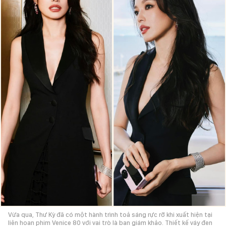
Vừa qua, Thư Kỳ đã có một hành trình toả sáng rực rỡ khi xuất hiện tại
liên hoan phim Venice 80 với vai trò là ban giám khảo. Thiết kế váy đen