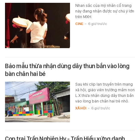
Nhan sắc của mỹ nhân cổ trang
này đang nhận được sự chú ý lớn
trên MXH.
CINE
-
6 giờ trước
Bảo mẫu thừa nhận dùng dây thun bắn vào lòng
bàn chân hai bé
Sau khi clip lan truyền trên mạng
xã hội, giáo viên trường mầm non
L.X thừa nhận dùng dây thun bắn
vào lòng bàn chân hai trẻ nhỏ.
XÃ HỘI
-
6 giờ trước
Con trai Trần Nghiên Hy - Trần Hiểu xứng danh