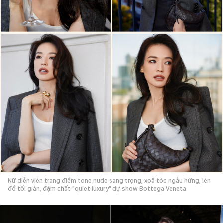
Nữ diễn viên trang điểm tone nude sang trọng, xoã tóc ngẫu hứng, lên
đồ tối giản, đậm chất "quiet luxury" dự show Bottega Veneta