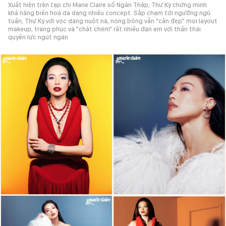
Xuất hiện trên tạp chí Marie Claire số Ngân Thập, Thư Kỳ chứng minh
khả năng biến hoá da dạng nhiều concept. Sắp chạm tới ngưỡng ngũ
tuần, Thư Kỳ với vóc dáng nuột nà, nóng bỏng vẫn "cân đẹp" mọi layout
makeup, trang phục và "chặt chém" rất nhiều đàn em với thần thái
quyền lực ngút ngàn