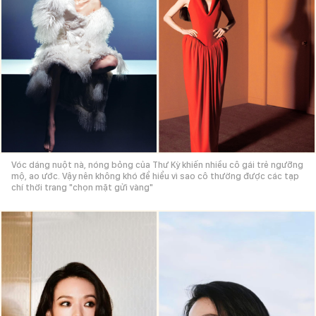
Vóc dáng nuột nà, nóng bỏng của Thư Kỳ khiến nhiều cô gái trẻ ngưỡng
mộ, ao ước. Vậy nên không khó để hiểu vì sao cô thường được các tạp
chí thời trang "chọn mặt gửi vàng"