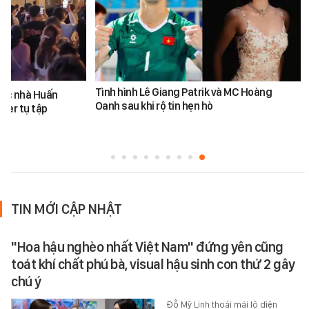
Tình hình Lê Giang Patrik và MC Hoàng
ước nhà Huấn
Oanh sau khi rộ tin hẹn hò
ber tụ tập
TIN MỚI CẬP NHẬT
"Hoa hậu nghèo nhất Việt Nam" đứng yên cũng
toát khí chất phú bà, visual hậu sinh con thứ 2 gây
chú ý
Đỗ Mỹ Linh thoải mái lộ diện