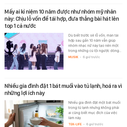
Mấy ai kỉ niệm 10 năm được như nhóm mỹ nhân
này: Chịu lỗ vốn để tái hợp, đưa thẳng bài hát lên
top 1 cả nước
Dù biết trước sẽ lỗ vốn, màn tái
hợp sau gần 10 năm vẫn giúp
nhóm nhạc nữ này tạo nên một
trong những cú lội ngược dòng…
MUSIK
-
6 giờ trước
Nhiều gia đình đặt 1 bát muối vào tủ lạnh, hoá ra vì
những lợi ích này
Nhiều gia đình đặt một bát muối
trong tủ lạnh nhưng không phải
ai cũng biết mục đích của việc
làm này.
TEK-LIFE
-
6 giờ trước