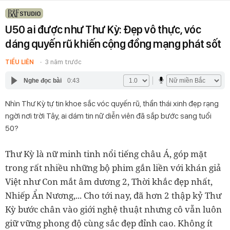
U50 ai được như Thư Kỳ: Đẹp vô thực, vóc
dáng quyến rũ khiến cộng đồng mạng phát sốt
TIỂU LIÊN
3 năm trước
Nghe đọc bài
0:43
Nhìn Thư Kỳ tự tin khoe sắc vóc quyến rũ, thần thái xinh đẹp rạng
ngời nơi trời Tây, ai dám tin nữ diễn viên đã sắp bước sang tuổi
50?
Thư Kỳ là nữ minh tinh nổi tiếng châu Á, góp mặt
trong rất nhiều những bộ phim gắn liền với khán giả
Việt như Con mắt âm dương 2, Thời khắc đẹp nhất,
Nhiếp Ẩn Nương,... Cho tới nay, đã hơn 2 thập kỷ Thư
Kỳ bước chân vào giới nghệ thuật nhưng cô vẫn luôn
giữ vững phong độ cùng sắc đẹp đỉnh cao. Không ít