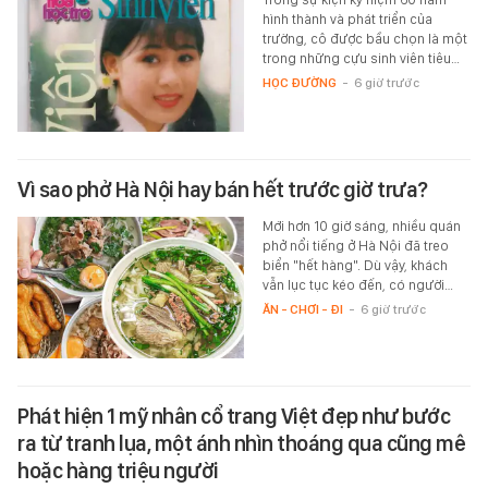
hình thành và phát triển của
trường, cô được bầu chọn là một
trong những cựu sinh viên tiêu…
HỌC ĐƯỜNG
-
6 giờ trước
Vì sao phở Hà Nội hay bán hết trước giờ trưa?
Mới hơn 10 giờ sáng, nhiều quán
phở nổi tiếng ở Hà Nội đã treo
biển "hết hàng". Dù vậy, khách
vẫn lục tục kéo đến, có người…
ĂN - CHƠI - ĐI
-
6 giờ trước
Phát hiện 1 mỹ nhân cổ trang Việt đẹp như bước
ra từ tranh lụa, một ánh nhìn thoáng qua cũng mê
hoặc hàng triệu người