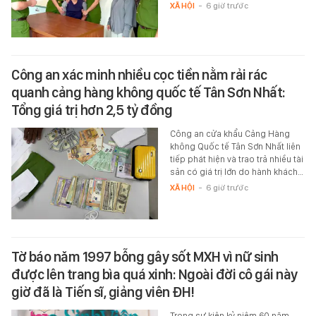
XÃ HỘI
-
6 giờ trước
Công an xác minh nhiều cọc tiền nằm rải rác
quanh cảng hàng không quốc tế Tân Sơn Nhất:
Tổng giá trị hơn 2,5 tỷ đồng
Công an cửa khẩu Cảng Hàng
không Quốc tế Tân Sơn Nhất liên
tiếp phát hiện và trao trả nhiều tài
sản có giá trị lớn do hành khách…
XÃ HỘI
-
6 giờ trước
Tờ báo năm 1997 bỗng gây sốt MXH vì nữ sinh
được lên trang bìa quá xinh: Ngoài đời cô gái này
giờ đã là Tiến sĩ, giảng viên ĐH!
Trong sự kiện kỷ niệm 60 năm