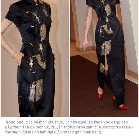
Trong buổi tiệc bế mạc kết thúc, Thư Kỳ khéo léo khoe vóc dáng cao
gầy, thon thả khi diện váy truyền thống sườn xám của Diamond Dazzle -
thương hiệu mà cô làm đại diện phát ngôn nhãn hàng