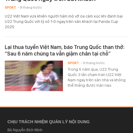
SPORT
- 9 tháng trước
U22 Việt Nam vừa khiến người hâm mộ vỡ òa cảm xúc khi đánh bại
U22 Trung Quốc với tỷ số 1-0 ngay trên sân khách tại Panda Cup
2025.
Lại thua tuyển Việt Nam, báo Trung Quốc than thở:
“Sau 6 năm chúng ta vẫn giậm chân tại chỗ”
SPORT
- 9 tháng trước
Trong 6 năm qua, U22 Trung
Quốc 3 lần chạm trán U22 Việt
Nam ngay trên sân nhà và không
thể thắng được trận nào.
CHỊU TRÁCH NHIỆM QUẢN LÝ NỘI DUNG
Bà Nguyễn Bích Minh