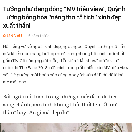
Tưởng như đang đóng “MV triệu view”, Quỳnh
Lương bỗng hóa “nàng thơ cổ tích” xinh đẹp
xuất thần!
QUANG VŨ
6 năm trước
Nổi tiếng với vẻ ngoài xinh đẹp, ngọt ngào; Quỳnh Lương một lần
nữa khiến dân mạng bị "hớp hồn" trong những bộ cánh mới nhất
gần đây. Cô nàng người mẫu, diễn viên "đắt show" bước ra từ
cuộc thi The Face 2018, nữ chính trong rất nhiều các MV triệu view
với tỉ lệ gương mặt hoàn hảo cùng body "chuẩn đét" dù đã là bà
mẹ một con.
Bất ngờ xuất hiện trong những chiếc đầm dạ tiệc
sang chảnh, dân tình không khỏi thốt lên "Ôi nữ
thần" hay "Ăn gì mà đẹp dữ".