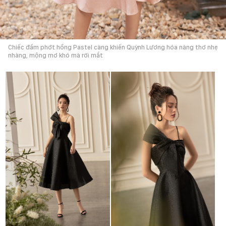
Chiếc đầm phớt hồng Pastel càng khiến Quỳnh Lương hóa nàng thơ nhẹ
nhàng, mộng mơ khó mà rời mắt