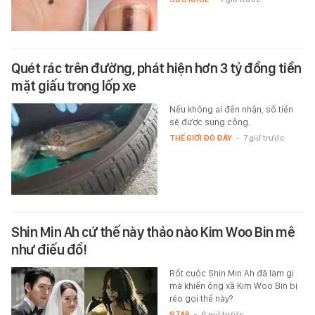
Quét rác trên đường, phát hiện hơn 3 tỷ đồng tiền
mặt giấu trong lốp xe
Nếu không ai đến nhận, số tiền
sẽ được sung công.
THẾ GIỚI ĐÓ ĐÂY
-
7 giờ trước
Shin Min Ah cứ thế này thảo nào Kim Woo Bin mê
như điếu đổ!
Rốt cuộc Shin Min Ah đã làm gì
mà khiến ông xã Kim Woo Bin bị
réo gọi thế này?
STAR
-
6 giờ trước