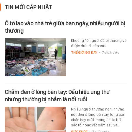
TIN MỚI CẬP NHẬT
Ô tô lao vào nhà trẻ giữa ban ngày, nhiều người bị
thương
Khoảng 10 người đã bị thương và
được đưa đi cấp cứu.
THẾ GIỚI ĐÓ ĐÂY
-
7 giờ trước
Chấm đen ở lòng bàn tay: Dấu hiệu ung thư
nhưng thường bị nhầm là nốt ruồi
Nhiều người thường nghĩ những
nốt đen ở lòng bàn tay, lòng bàn
chân hay dưới móng chỉ là bớt
sắc tố hoặc vết bầm sau va…
SỨC KHỎE
-
7 giờ trước