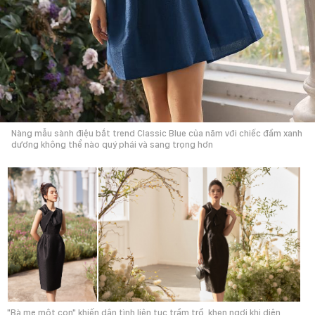
Nàng mẫu sành điệu bắt trend Classic Blue của năm với chiếc đầm xanh
dương không thể nào quý phái và sang trọng hơn
"Bà mẹ một con" khiến dân tình liên tục trầm trồ, khen ngợi khi diện