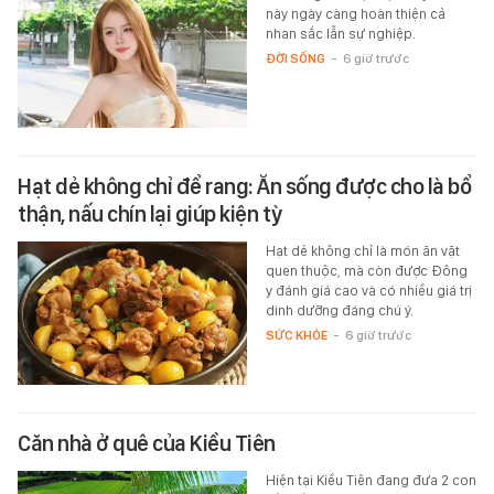
này ngày càng hoàn thiện cả
nhan sắc lẫn sự nghiệp.
ĐỜI SỐNG
-
6 giờ trước
Hạt dẻ không chỉ để rang: Ăn sống được cho là bổ
thận, nấu chín lại giúp kiện tỳ
Hạt dẻ không chỉ là món ăn vặt
quen thuộc, mà còn được Đông
y đánh giá cao và có nhiều giá trị
dinh dưỡng đáng chú ý.
SỨC KHỎE
-
6 giờ trước
Căn nhà ở quê của Kiều Tiên
Hiện tại Kiều Tiên đang đưa 2 con