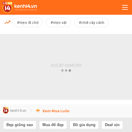
MỚI NHẤT
#mẹo đi chợ
#mẹo vặt
#chơi cây cảnh
Xem thêm
Xem Mua Luôn
Đẹp giống sao
Mua để đẹp
Đồ gia dụng
Deal xịn