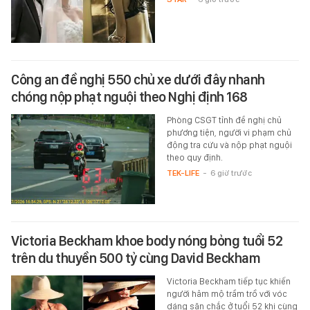
Công an đề nghị 550 chủ xe dưới đây nhanh
chóng nộp phạt nguội theo Nghị định 168
Phòng CSGT tỉnh đề nghị chủ
phương tiện, người vi phạm chủ
động tra cứu và nộp phạt nguội
theo quy định.
TEK-LIFE
-
6 giờ trước
Victoria Beckham khoe body nóng bỏng tuổi 52
trên du thuyền 500 tỷ cùng David Beckham
Victoria Beckham tiếp tục khiến
người hâm mộ trầm trồ với vóc
dáng săn chắc ở tuổi 52 khi cùng