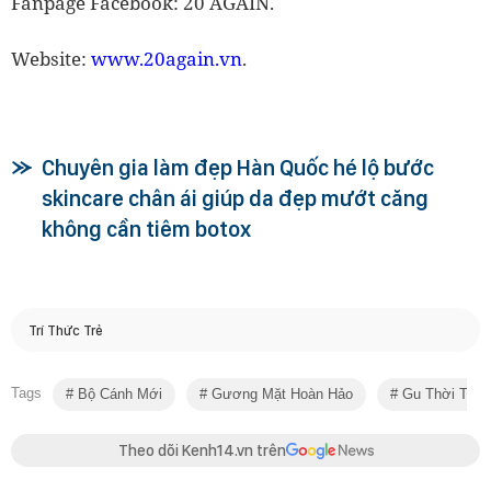
Fanpage Facebook: 20 AGAIN.
Website:
www.20again.vn
.
Chuyên gia làm đẹp Hàn Quốc hé lộ bước
skincare chân ái giúp da đẹp mướt căng
không cần tiêm botox
Trí Thức Trẻ
Tags
Bộ Cánh Mới
Gương Mặt Hoàn Hảo
Gu Thời Tran
Theo dõi Kenh14.vn trên