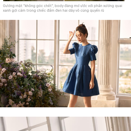
Gương mặt "không góc chết", body đáng mơ ước với phần xương quai
xanh gợi cảm trong chiếc đầm đen hai dây vô cùng quyến rũ