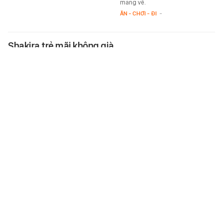
mang về.
ĂN - CHƠI - ĐI
-
Shakira trẻ mãi không già
Chỉ với một bức ảnh, Shakira một
lần nữa khiến mạng xã hội toàn
cầu bùng nổ.
STAR
-
Sở Y tế Hà Nội phát cảnh báo nóng: Một dịch vụ
làm đẹp chưa được cấp phép vẫn đang được
quảng cáo rầm rộ
Sở Y tế Hà Nội khẳng định chưa
có cơ sở nào trên địa bàn được
phép ứng dụng tế bào gốc trong
khám chữa bệnh, đồng thời cảnh