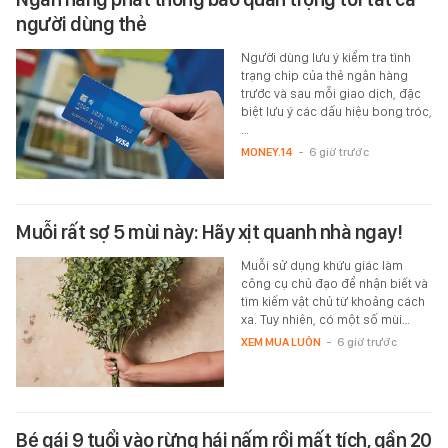
người dùng thẻ
Người dùng lưu ý kiểm tra tình
trạng chip của thẻ ngân hàng
trước và sau mỗi giao dịch, đặc
biệt lưu ý các dấu hiệu bong tróc,
…
MONEY.14
-
6 giờ trước
Muỗi rất sợ 5 mùi này: Hãy xịt quanh nhà ngay!
Muỗi sử dụng khứu giác làm
công cụ chủ đạo để nhận biết và
tìm kiếm vật chủ từ khoảng cách
xa. Tuy nhiên, có một số mùi…
XEM MUA LUÔN
-
6 giờ trước
Bé gái 9 tuổi vào rừng hái nấm rồi mất tích, gần 20