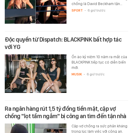
chồng là David Beckham tận…
SPORT
-
6 giờ trước
Độc quyền từ Dispatch: BLACKPINK bất hợp tác
với YG
Ồn ào kỷ niệm 10 năm ra mắt của
BLACKPINK tiếp tục có diễn biến
mới.
MUSIK
-
6 giờ trước
Ra ngân hàng rút 1,5 tỷ đồng tiền mặt, cặp vợ
chồng "lọt tầm ngắm" bị công an tìm đến tận nhà
Cặp vợ chồng ra sức phản kháng
trong lúc làm việc với công an.