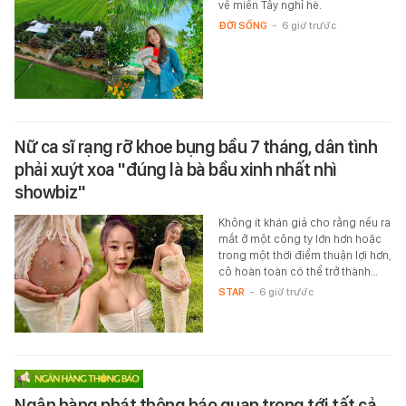
về miền Tây nghỉ hè.
ĐỜI SỐNG
-
6 giờ trước
Nữ ca sĩ rạng rỡ khoe bụng bầu 7 tháng, dân tình
phải xuýt xoa "đúng là bà bầu xinh nhất nhì
showbiz"
Không ít khán giả cho rằng nếu ra
mắt ở một công ty lớn hơn hoặc
trong một thời điểm thuận lợi hơn,
cô hoàn toàn có thể trở thành…
STAR
-
6 giờ trước
Ngân hàng phát thông báo quan trọng tới tất cả