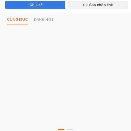
Chia sẻ
Sao chép link
CÙNG MỤC
ĐANG HOT