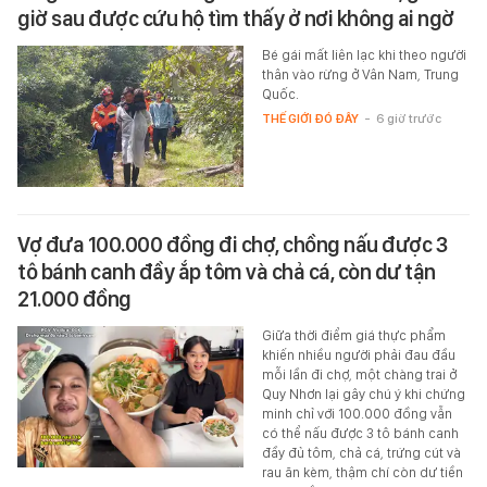
giờ sau được cứu hộ tìm thấy ở nơi không ai ngờ
Bé gái mất liên lạc khi theo người
thân vào rừng ở Vân Nam, Trung
Quốc.
THẾ GIỚI ĐÓ ĐÂY
-
6 giờ trước
Vợ đưa 100.000 đồng đi chợ, chồng nấu được 3
tô bánh canh đầy ắp tôm và chả cá, còn dư tận
21.000 đồng
Giữa thời điểm giá thực phẩm
khiến nhiều người phải đau đầu
mỗi lần đi chợ, một chàng trai ở
Quy Nhơn lại gây chú ý khi chứng
minh chỉ với 100.000 đồng vẫn
có thể nấu được 3 tô bánh canh
đầy đủ tôm, chả cá, trứng cút và
rau ăn kèm, thậm chí còn dư tiền