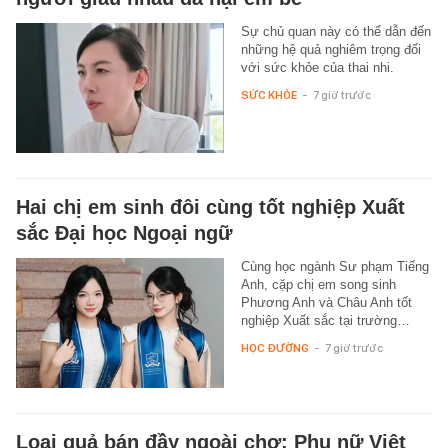
Sự chủ quan này có thể dẫn đến
những hệ quả nghiêm trọng đối
với sức khỏe của thai nhi.
SỨC KHỎE
-
7 giờ trước
Hai chị em sinh đôi cùng tốt nghiệp Xuất
sắc Đại học Ngoại ngữ
Cùng học ngành Sư phạm Tiếng
Anh, cặp chị em song sinh
Phương Anh và Châu Anh tốt
nghiệp Xuất sắc tại trường…
HỌC ĐƯỜNG
-
7 giờ trước
Loại quả bán đầy ngoài chợ: Phụ nữ Việt