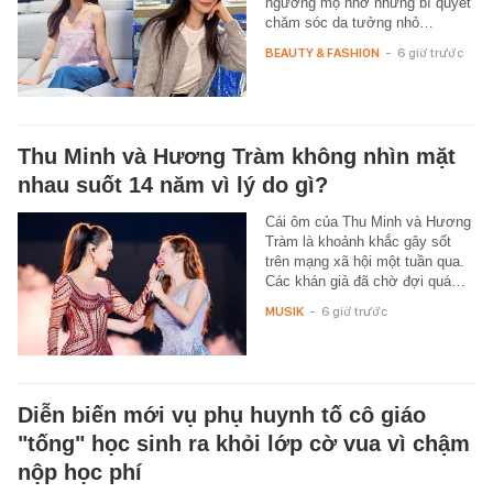
ngưỡng mộ nhờ những bí quyết
chăm sóc da tưởng nhỏ…
BEAUTY & FASHION
-
6 giờ trước
Thu Minh và Hương Tràm không nhìn mặt
nhau suốt 14 năm vì lý do gì?
Cái ôm của Thu Minh và Hương
Tràm là khoảnh khắc gây sốt
trên mạng xã hội một tuần qua.
Các khán giả đã chờ đợi quá…
MUSIK
-
6 giờ trước
Diễn biến mới vụ phụ huynh tố cô giáo
"tống" học sinh ra khỏi lớp cờ vua vì chậm
nộp học phí