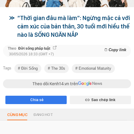
“Thời gian đâu mà làm”: Ngừng mặc cả với
cảm xúc của bản thân, 30 tuổi mới hiểu thế
nào là SỐNG NGĂN NẮP
Theo
Đời sống pháp luật
Copy link
30/05/2026 18:33 (GMT +7)
Tags
Đời Sống
The 30s
Emotional Maturity
Theo dõi Kenh14.vn trên
Chia sẻ
Sao chép link
CÙNG MỤC
ĐANG HOT