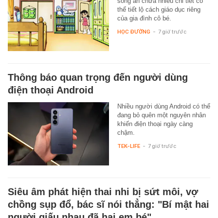
sống ẩn chứa nhiều chi tiết có
thể tiết lộ cách giáo dục riêng
của gia đình cô bé.
HỌC ĐƯỜNG
-
7 giờ trước
Thông báo quan trọng đến người dùng
điện thoại Android
Nhiều người dùng Android có thể
đang bỏ quên một nguyên nhân
khiến điện thoại ngày càng
chậm.
TEK-LIFE
-
7 giờ trước
Siêu âm phát hiện thai nhi bị sứt môi, vợ
chồng sụp đổ, bác sĩ nói thẳng: "Bí mật hai
người giấu nhau đã hại em bé"