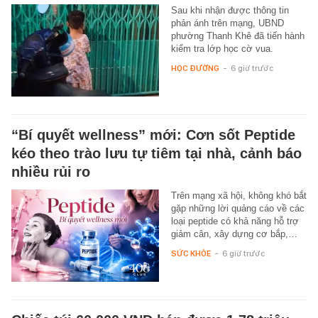
Sau khi nhận được thông tin
phản ánh trên mạng, UBND
phường Thanh Khê đã tiến hành
kiểm tra lớp học cờ vua.
HỌC ĐƯỜNG
-
6 giờ trước
“Bí quyết wellness” mới: Cơn sốt Peptide
kéo theo trào lưu tự tiêm tại nhà, cảnh báo
nhiều rủi ro
Trên mạng xã hội, không khó bắt
gặp những lời quảng cáo về các
loại peptide có khả năng hỗ trợ
giảm cân, xây dựng cơ bắp,…
SỨC KHỎE
-
6 giờ trước