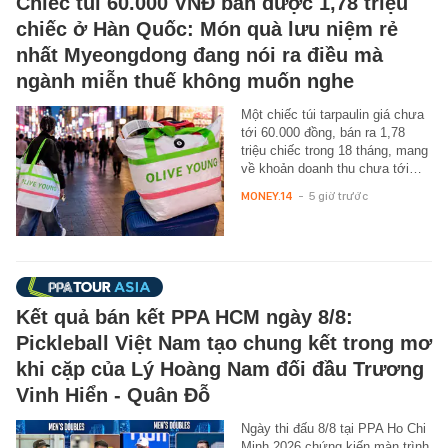
Chiếc túi 60.000 VNĐ bán được 1,78 triệu
chiếc ở Hàn Quốc: Món quà lưu niệm rẻ
nhất Myeongdong đang nói ra điều mà
ngành miễn thuế không muốn nghe
Một chiếc túi tarpaulin giá chưa
tới 60.000 đồng, bán ra 1,78
triệu chiếc trong 18 tháng, mang
về khoản doanh thu chưa tới…
MONEY.14
-
5 giờ trước
Kết quả bán kết PPA HCM ngày 8/8:
Pickleball Việt Nam tạo chung kết trong mơ
khi cặp của Lý Hoàng Nam đối đầu Trương
Vinh Hiển - Quân Đỗ
Ngày thi đấu 8/8 tại PPA Ho Chi
Minh 2026 chứng kiến màn trình