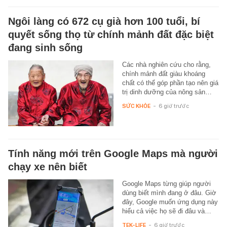
Ngôi làng có 672 cụ già hơn 100 tuổi, bí
quyết sống thọ từ chính mảnh đất đặc biệt
đang sinh sống
Các nhà nghiên cứu cho rằng,
chính mảnh đất giàu khoáng
chất có thể góp phần tạo nên giá
trị dinh dưỡng của nông sản…
SỨC KHỎE
-
6 giờ trước
Tính năng mới trên Google Maps mà người
chạy xe nên biết
Google Maps từng giúp người
dùng biết mình đang ở đâu. Giờ
đây, Google muốn ứng dụng này
hiểu cả việc họ sẽ đi đâu và…
TEK-LIFE
-
6 giờ trước