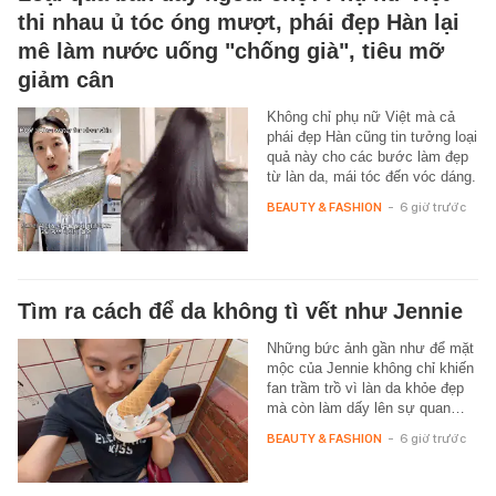
thi nhau ủ tóc óng mượt, phái đẹp Hàn lại
mê làm nước uống "chống già", tiêu mỡ
giảm cân
Không chỉ phụ nữ Việt mà cả
phái đẹp Hàn cũng tin tưởng loại
quả này cho các bước làm đẹp
từ làn da, mái tóc đến vóc dáng.
BEAUTY & FASHION
-
6 giờ trước
Tìm ra cách để da không tì vết như Jennie
Những bức ảnh gần như để mặt
mộc của Jennie không chỉ khiến
fan trầm trồ vì làn da khỏe đẹp
mà còn làm dấy lên sự quan…
BEAUTY & FASHION
-
6 giờ trước