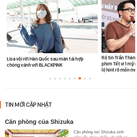
Rộ tin Trấn Thàn
Lisa vội rời Hàn Quốc sau màn tái hợp
phim Tết vì 1 mỹ 
chóng vánh với BLACKPINK
lộ hint rõ mồn mộ
TIN MỚI CẬP NHẬT
Căn phòng của Shizuka
Căn phòng nơi Shizuka sinh