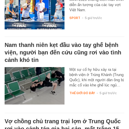
diễn ấn tượng của các tay vợt
Việt Nam.
SPORT
-
5 giờ trước
Nam thanh niên kẹt đầu vào tay ghế bệnh
viện, người bạn đến cứu cũng rơi vào tình
cảnh khó tin
Một sự cố hy hữu xảy ra tại
bệnh viện ở Trùng Khánh (Trung
Quốc), khi một người đàn ông bị
mắc cổ vào khe ghế lúc ngủ…
THẾ GIỚI ĐÓ ĐÂY
-
5 giờ trước
Vợ chồng chủ trang trại lợn ở Trung Quốc
rơi vào cảnh tán gia bại sản, mất trắng 15