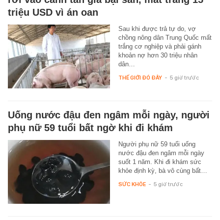
triệu USD vì án oan
Sau khi được trả tự do, vợ
chồng nông dân Trung Quốc mất
trắng cơ nghiệp và phải gánh
khoản nợ hơn 30 triệu nhân
dân…
THẾ GIỚI ĐÓ ĐÂY
-
5 giờ trước
Uống nước đậu đen ngâm mỗi ngày, người
phụ nữ 59 tuổi bất ngờ khi đi khám
Người phụ nữ 59 tuổi uống
nước đậu đen ngâm mỗi ngày
suốt 1 năm. Khi đi khám sức
khỏe định kỳ, bà vô cùng bất…
SỨC KHỎE
-
5 giờ trước