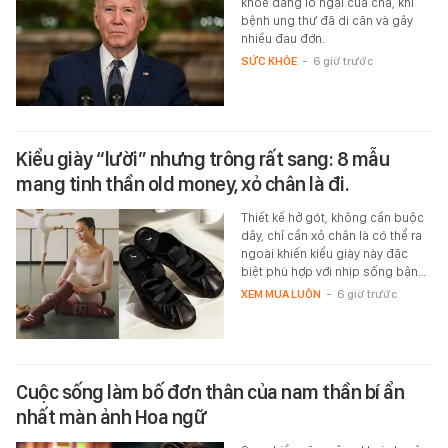
khỏe đáng lo ngại của cha, khi
bệnh ung thư đã di căn và gây
nhiều đau đớn.
SỨC KHỎE
-
6 giờ trước
Kiểu giày “lười” nhưng trông rất sang: 8 mẫu
mang tinh thần old money, xỏ chân là đi.
Thiết kế hở gót, không cần buộc
dây, chỉ cần xỏ chân là có thể ra
ngoài khiến kiểu giày này đặc
biệt phù hợp với nhịp sống bận…
XEM MUA LUÔN
-
6 giờ trước
Cuộc sống làm bố đơn thân của nam thần bí ẩn
nhất màn ảnh Hoa ngữ