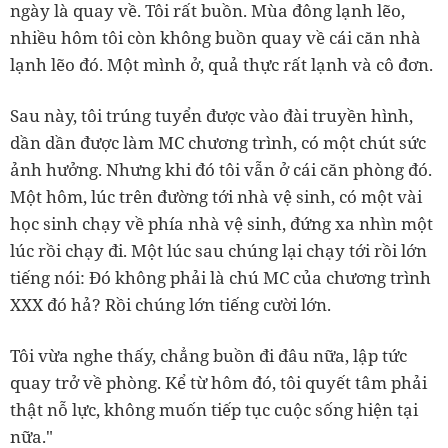
ngày là quay về. Tôi rất buồn. Mùa đông lạnh lẽo,
nhiều hôm tôi còn không buồn quay về cái căn nhà
lạnh lẽo đó. Một mình ở, quả thực rất lạnh và cô đơn.
Sau này, tôi trúng tuyển được vào đài truyền hình,
dần dần được làm MC chương trình, có một chút sức
ảnh hưởng. Nhưng khi đó tôi vẫn ở cái căn phòng đó.
Một hôm, lúc trên đường tới nhà vệ sinh, có một vài
học sinh chạy về phía nhà vệ sinh, đứng xa nhìn một
lúc rồi chạy đi. Một lúc sau chúng lại chạy tới rồi lớn
tiếng nói: Đó không phải là chú MC của chương trình
XXX đó hả? Rồi chúng lớn tiếng cười lớn.
Tôi vừa nghe thấy, chẳng buồn đi đâu nữa, lập tức
quay trở về phòng. Kể từ hôm đó, tôi quyết tâm phải
thật nỗ lực, không muốn tiếp tục cuộc sống hiện tại
nữa."