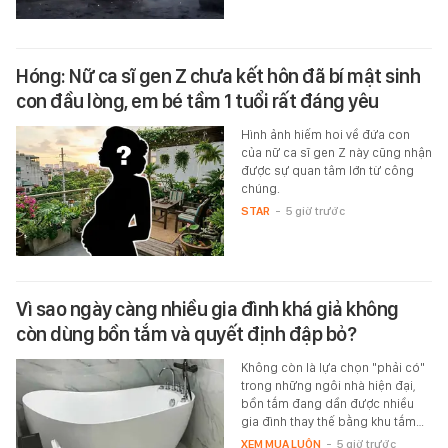
Hóng: Nữ ca sĩ gen Z chưa kết hôn đã bí mật sinh
con đầu lòng, em bé tầm 1 tuổi rất đáng yêu
Hình ảnh hiếm hoi về đứa con
của nữ ca sĩ gen Z này cũng nhận
được sự quan tâm lớn từ công
chúng.
STAR
-
5 giờ trước
Vì sao ngày càng nhiều gia đình khá giả không
còn dùng bồn tắm và quyết định đập bỏ?
Không còn là lựa chọn "phải có"
trong những ngôi nhà hiện đại,
bồn tắm đang dần được nhiều
gia đình thay thế bằng khu tắm…
XEM MUA LUÔN
-
5 giờ trước