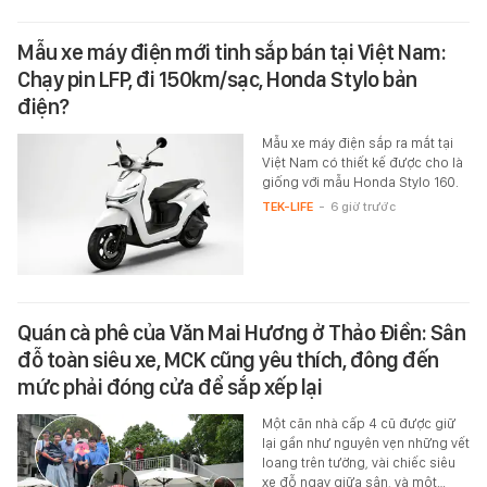
Mẫu xe máy điện mới tinh sắp bán tại Việt Nam:
Chạy pin LFP, đi 150km/sạc, Honda Stylo bản
điện?
Mẫu xe máy điện sắp ra mắt tại
Việt Nam có thiết kế được cho là
giống với mẫu Honda Stylo 160.
TEK-LIFE
-
6 giờ trước
Quán cà phê của Văn Mai Hương ở Thảo Điền: Sân
đỗ toàn siêu xe, MCK cũng yêu thích, đông đến
mức phải đóng cửa để sắp xếp lại
Một căn nhà cấp 4 cũ được giữ
lại gần như nguyên vẹn những vết
loang trên tường, vài chiếc siêu
xe đỗ ngay giữa sân, và một…