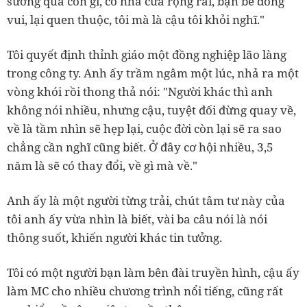
sướng quá còn gì, có nhà cửa rộng rãi, bạn bè đông
vui, lại quen thuộc, tôi mà là cậu tôi khỏi nghĩ."
Tôi quyết định thỉnh giáo một đồng nghiệp lão làng
trong công ty. Anh ấy trầm ngâm một lúc, nhả ra một
vòng khói rồi thong thả nói: "Người khác thì anh
không nói nhiều, nhưng cậu, tuyệt đối đừng quay về,
về là tầm nhìn sẽ hẹp lại, cuộc đời còn lại sẽ ra sao
chẳng cần nghĩ cũng biết. Ở đây cơ hội nhiều, 3,5
năm là sẽ có thay đổi, về gì mà về."
Anh ấy là một người từng trải, chút tâm tư này của
tôi anh ấy vừa nhìn là biết, vài ba câu nói là nói
thông suốt, khiến người khác tin tưởng.
Tôi có một người bạn làm bên đài truyền hình, cậu ấy
làm MC cho nhiều chương trình nổi tiếng, cũng rất