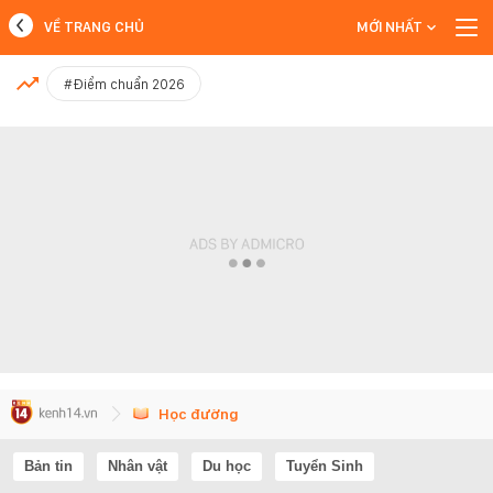
VỀ TRANG CHỦ
MỚI NHẤT
MỚI NHẤT
#Điểm chuẩn 2026
Xem thêm
Học đường
Bản tin
Nhân vật
Du học
Tuyển Sinh