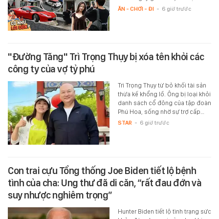
ĂN - CHƠI - ĐI
-
6 giờ trước
"Đường Tăng" Trì Trọng Thụy bị xóa tên khỏi các
công ty của vợ tỷ phú
Trì Trọng Thụy từ bỏ khối tài sản
thừa kế khổng lồ. Ông bị loại khỏi
danh sách cổ đông của tập đoàn
Phú Hoa, sống nhờ sự trợ cấp…
STAR
-
6 giờ trước
Con trai cựu Tổng thống Joe Biden tiết lộ bệnh
tình của cha: Ung thư đã di căn, “rất đau đớn và
suy nhược nghiêm trọng”
Hunter Biden tiết lộ tình trạng sức