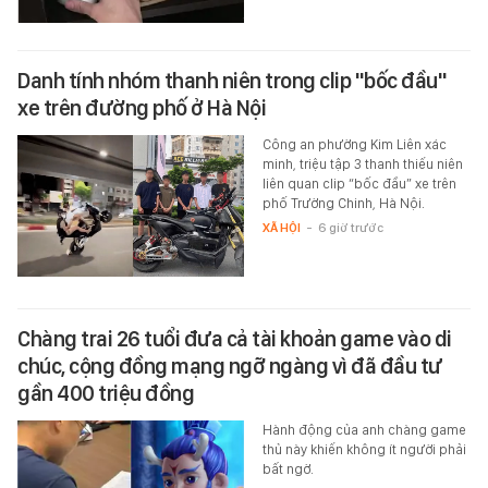
Danh tính nhóm thanh niên trong clip "bốc đầu"
xe trên đường phố ở Hà Nội
Công an phường Kim Liên xác
minh, triệu tập 3 thanh thiếu niên
liên quan clip “bốc đầu” xe trên
phố Trường Chinh, Hà Nội.
XÃ HỘI
-
6 giờ trước
Chàng trai 26 tuổi đưa cả tài khoản game vào di
chúc, cộng đồng mạng ngỡ ngàng vì đã đầu tư
gần 400 triệu đồng
Hành động của anh chàng game
thủ này khiến không ít người phải
bất ngờ.