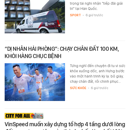
trọng tài nghi nhận "tiếp đãi giải
trí" tại Hàn Quốc.
SPORT
-
6 giờ trước
“DỊ NHÂN HẢI PHÒNG”: CHẠY CHÂN ĐẤT 100 KM,
KHỎI HÀNG CHỤC BỆNH
Từng nghĩ đến chuyện đi tu vì sức
khỏe xuống dốc, anh Hưng bước
vào một hành trình kỳ lạ: bỏ giày,
chạy chân đất, rồi chinh phục…
SỨC KHỎE
-
6 giờ trước
VinSpeed muốn xây dựng tổ hợp 4 tầng dưới lòng