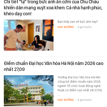
Chi tiết "lạ" trong bức ảnh ăn cơm của Chu Châu
khiến dân mạng xuýt xoa khen: Cả nhà hạnh phúc,
khéo dạy con!
Bạn thấy sao về bức ảnh này?
HỌC ĐƯỜNG
-
5 giờ trước
Điểm chuẩn Đại học Văn hóa Hà Nội năm 2026 cao
nhất 27,09
Trường Đại học Văn hóa Hà Nội
công bố điểm chuẩn năm 2026,
ngành Tổ chức hoạt động nghệ
thuật có điểm cao nhất với 27,09,
…
HỌC ĐƯỜNG
-
5 giờ trước