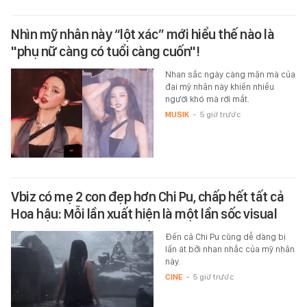
Nhìn mỹ nhân này “lột xác” mới hiểu thế nào là
"phụ nữ càng có tuổi càng cuốn"!
Nhan sắc ngày càng mặn mà của
đại mỹ nhân này khiến nhiều
người khó mà rời mắt.
MUSIK
-
5 giờ trước
Vbiz có mẹ 2 con đẹp hơn Chi Pu, chấp hết tất cả
Hoa hậu: Mỗi lần xuất hiện là một lần sốc visual
Đến cả Chi Pu cũng dễ dàng bị
lấn át bởi nhan nhắc của mỹ nhân
này.
CINE
-
5 giờ trước