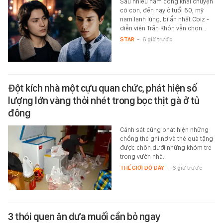
Sau nhiều năm công khai chuyện
có con, đến nay ở tuổi 50, mỹ
nam lạnh lùng, bí ẩn nhất Cbiz -
diễn viên Trần Khôn vẫn chọn…
STAR
-
6 giờ trước
Đột kích nhà một cựu quan chức, phát hiện số
lượng lớn vàng thỏi nhét trong bọc thịt gà ở tủ
đông
Cảnh sát cũng phát hiện những
chồng thẻ ghi nợ và thẻ quà tặng
được chôn dưới những khóm tre
trong vườn nhà.
THẾ GIỚI ĐÓ ĐÂY
-
6 giờ trước
3 thói quen ăn dưa muối cần bỏ ngay