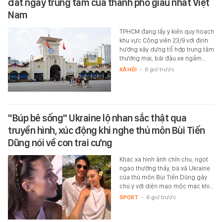
đất ngay trung tâm của thành phố giàu nhất Việt
Nam
TPHCM đang lấy ý kiến quy hoạch
khu vực Công viên 23/9 với định
hướng xây dựng tổ hợp trung tâm
thương mại, bãi đậu xe ngầm…
XÃ HỘI
-
6 giờ trước
"Búp bê sống" Ukraine lộ nhan sắc thật qua
truyền hình, xúc động khi nghe thủ môn Bùi Tiến
Dũng nói về con trai cưng
Khác xa hình ảnh chỉn chu, ngọt
ngào thường thấy, bà xã Ukraine
của thủ môn Bùi Tiến Dũng gây
chú ý với diện mạo mộc mạc khi…
SPORT
-
6 giờ trước