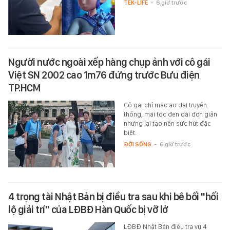
TEK-LIFE
-
6 giờ trước
Người nước ngoài xếp hàng chụp ảnh với cô gái
Việt SN 2002 cao 1m76 đứng trước Bưu điện
TP.HCM
Cô gái chỉ mặc áo dài truyền
thống, mái tóc đen dài đơn giản
nhưng lại tạo nên sức hút đặc
biệt.
ĐỜI SỐNG
-
6 giờ trước
4 trọng tài Nhật Bản bị điều tra sau khi bê bối "hối
lộ giải trí" của LĐBĐ Hàn Quốc bị vỡ lở
LĐBĐ Nhật Bản điều tra vụ 4