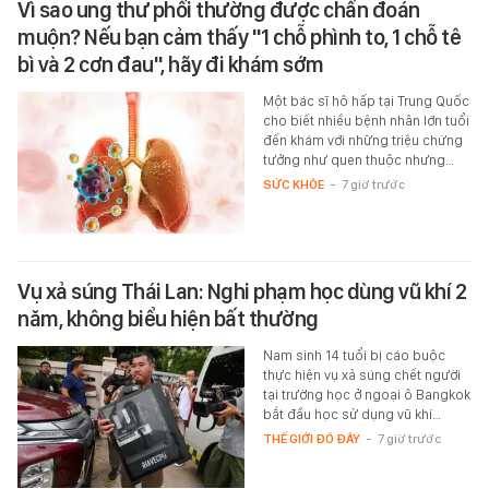
Vì sao ung thư phổi thường được chẩn đoán
muộn? Nếu bạn cảm thấy "1 chỗ phình to, 1 chỗ tê
bì và 2 cơn đau", hãy đi khám sớm
Một bác sĩ hô hấp tại Trung Quốc
cho biết nhiều bệnh nhân lớn tuổi
đến khám với những triệu chứng
tưởng như quen thuộc nhưng…
SỨC KHỎE
-
7 giờ trước
Vụ xả súng Thái Lan: Nghi phạm học dùng vũ khí 2
năm, không biểu hiện bất thường
Nam sinh 14 tuổi bị cáo buộc
thực hiện vụ xả súng chết người
tại trường học ở ngoại ô Bangkok
bắt đầu học sử dụng vũ khí…
THẾ GIỚI ĐÓ ĐÂY
-
7 giờ trước