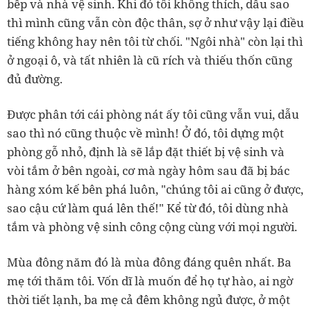
bếp và nhà vệ sinh. Khi đó tôi không thích, dẫu sao
thì mình cũng vẫn còn độc thân, sợ ở như vậy lại điều
tiếng không hay nên tôi từ chối. "Ngôi nhà" còn lại thì
ở ngoại ô, và tất nhiên là cũ rích và thiếu thốn cũng
đủ đường.
Được phân tới cái phòng nát ấy tôi cũng vẫn vui, dẫu
sao thì nó cũng thuộc về mình! Ở đó, tôi dựng một
phòng gỗ nhỏ, định là sẽ lắp đặt thiết bị vệ sinh và
vòi tắm ở bên ngoài, cơ mà ngày hôm sau đã bị bác
hàng xóm kế bên phá luôn, "chúng tôi ai cũng ở được,
sao cậu cứ làm quá lên thế!" Kể từ đó, tôi dùng nhà
tắm và phòng vệ sinh công cộng cùng với mọi người.
Mùa đông năm đó là mùa đông đáng quên nhất. Ba
mẹ tới thăm tôi. Vốn dĩ là muốn để họ tự hào, ai ngờ
thời tiết lạnh, ba mẹ cả đêm không ngủ được, ở một