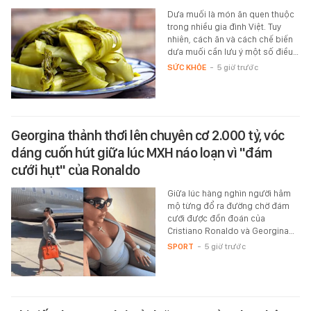
Dưa muối là món ăn quen thuộc
trong nhiều gia đình Việt. Tuy
nhiên, cách ăn và cách chế biến
dưa muối cần lưu ý một số điều…
SỨC KHỎE
-
5 giờ trước
Georgina thảnh thơi lên chuyên cơ 2.000 tỷ, vóc
dáng cuốn hút giữa lúc MXH náo loạn vì "đám
cưới hụt" của Ronaldo
Giữa lúc hàng nghìn người hâm
mộ từng đổ ra đường chờ đám
cưới được đồn đoán của
Cristiano Ronaldo và Georgina…
SPORT
-
5 giờ trước