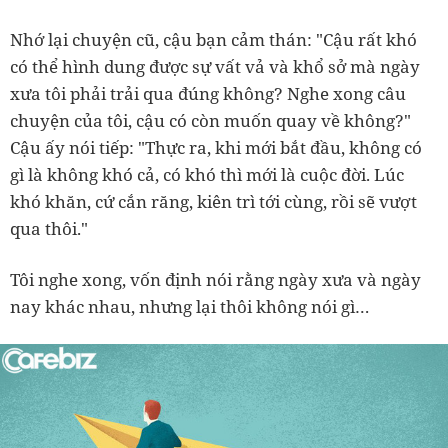
Nhớ lại chuyện cũ, cậu bạn cảm thán: "Cậu rất khó
có thể hình dung được sự vất vả và khổ sở mà ngày
xưa tôi phải trải qua đúng không? Nghe xong câu
chuyện của tôi, cậu có còn muốn quay về không?"
Cậu ấy nói tiếp: "Thực ra, khi mới bắt đầu, không có
gì là không khó cả, có khó thì mới là cuộc đời. Lúc
khó khăn, cứ cắn răng, kiên trì tới cùng, rồi sẽ vượt
qua thôi."
Tôi nghe xong, vốn định nói rằng ngày xưa và ngày
nay khác nhau, nhưng lại thôi không nói gì…