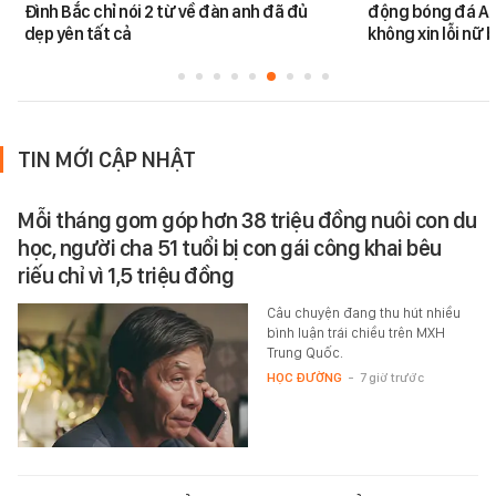
Đình Bắc chỉ nói 2 từ về đàn anh đã đủ
động bóng đá An
dẹp yên tất cả
không xin lỗi nữ 
TIN MỚI CẬP NHẬT
Mỗi tháng gom góp hơn 38 triệu đồng nuôi con du
học, người cha 51 tuổi bị con gái công khai bêu
riếu chỉ vì 1,5 triệu đồng
Câu chuyện đang thu hút nhiều
bình luận trái chiều trên MXH
Trung Quốc.
HỌC ĐƯỜNG
-
7 giờ trước