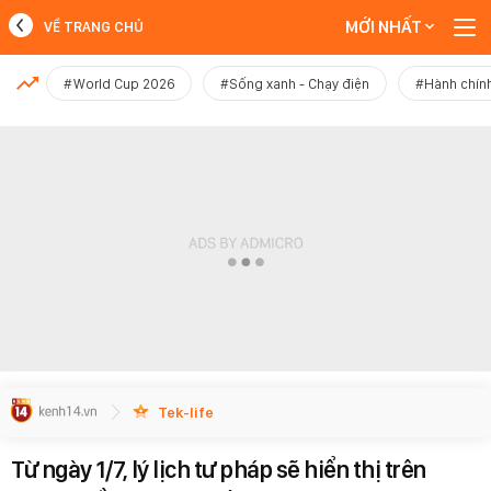
MỚI NHẤT
VỀ TRANG CHỦ
MỚI NHẤT
#World Cup 2026
#Sống xanh - Chạy điện
#Hành chính
Xem thêm
Tek-life
Từ ngày 1/7, lý lịch tư pháp sẽ hiển thị trên