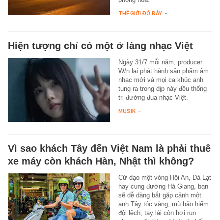
THẾ GIỚI ĐÓ ĐÂY
-
Hiện tượng chỉ có một ở làng nhạc Việt
Ngày 31/7 mỗi năm, producer
W/n lại phát hành sản phẩm âm
nhạc mới và mọi ca khúc anh
tung ra trong dịp này đều thống
trị đường đua nhạc Việt.
MUSIK
-
Vì sao khách Tây đến Việt Nam là phải thuê
xe máy còn khách Hàn, Nhật thì không?
Cứ dạo một vòng Hội An, Đà Lạt
hay cung đường Hà Giang, bạn
sẽ dễ dàng bắt gặp cảnh một
anh Tây tóc vàng, mũ bảo hiểm
đội lệch, tay lái còn hơi run