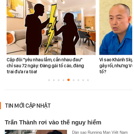
Cặp đôi "yêu nhau lắm, cắn nhau đau"
Vì sao Khánh Sky
chỉ sau 72 ngày: Đàng gái tố cáo, đàng
gây rối, nhưng V
trai đưa ra tòa!
tố?
TIN MỚI CẬP NHẬT
Trấn Thành rơi vào thế nguy hiểm
Dàn sao Running Man Việt Nam