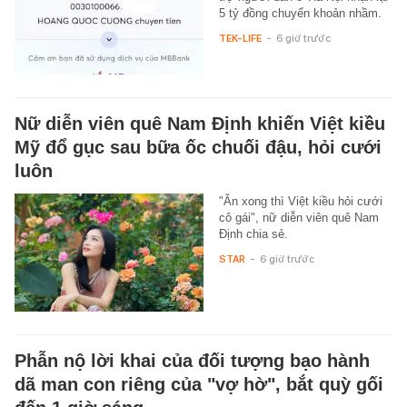
5 tỷ đồng chuyển khoản nhầm.
TEK-LIFE
-
6 giờ trước
Nữ diễn viên quê Nam Định khiến Việt kiều
Mỹ đổ gục sau bữa ốc chuối đậu, hỏi cưới
luôn
"Ăn xong thì Việt kiều hỏi cưới
cô gái", nữ diễn viên quê Nam
Định chia sẻ.
STAR
-
6 giờ trước
Phẫn nộ lời khai của đối tượng bạo hành
dã man con riêng của "vợ hờ", bắt quỳ gối