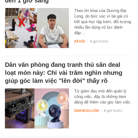
đến 1 giờ sáng
Theo lời khai của Dương Đại
Long, do bức xúc vì bé gái có
kết quả học tập kém, đối tượng
nhiều lần dùng vũ lực đánh
đập…
XÃ HỘI
-
6 giờ trước
Dân văn phòng đang tranh thủ săn deal
loạt món này: Chỉ vài trăm nghìn nhưng
giúp góc làm việc "lên đời" thấy rõ
Từ giảm đau mỏi đến quản lý
công việc, đây là những item
đáng để thêm vào góc làm việc.
XEM MUA LUÔN
-
6 giờ trước