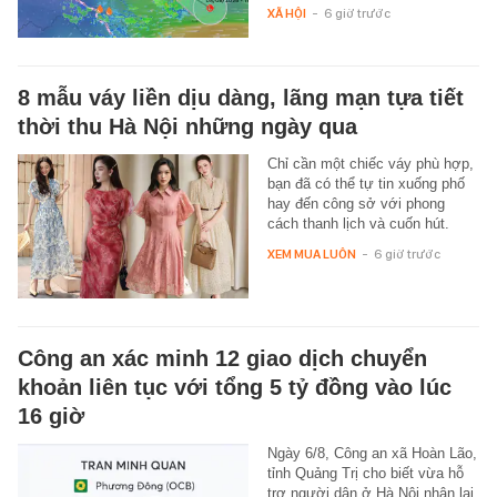
XÃ HỘI
-
6 giờ trước
8 mẫu váy liền dịu dàng, lãng mạn tựa tiết
thời thu Hà Nội những ngày qua
Chỉ cần một chiếc váy phù hợp,
bạn đã có thể tự tin xuống phố
hay đến công sở với phong
cách thanh lịch và cuốn hút.
XEM MUA LUÔN
-
6 giờ trước
Công an xác minh 12 giao dịch chuyển
khoản liên tục với tổng 5 tỷ đồng vào lúc
16 giờ
Ngày 6/8, Công an xã Hoàn Lão,
tỉnh Quảng Trị cho biết vừa hỗ
trợ người dân ở Hà Nội nhận lại