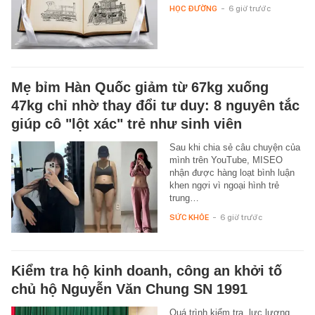
HỌC ĐƯỜNG
-
6 giờ trước
Mẹ bỉm Hàn Quốc giảm từ 67kg xuống
47kg chỉ nhờ thay đổi tư duy: 8 nguyên tắc
giúp cô "lột xác" trẻ như sinh viên
Sau khi chia sẻ câu chuyện của
mình trên YouTube, MISEO
nhận được hàng loạt bình luận
khen ngợi vì ngoại hình trẻ
trung…
SỨC KHỎE
-
6 giờ trước
Kiểm tra hộ kinh doanh, công an khởi tố
chủ hộ Nguyễn Văn Chung SN 1991
Quá trình kiểm tra, lực lượng