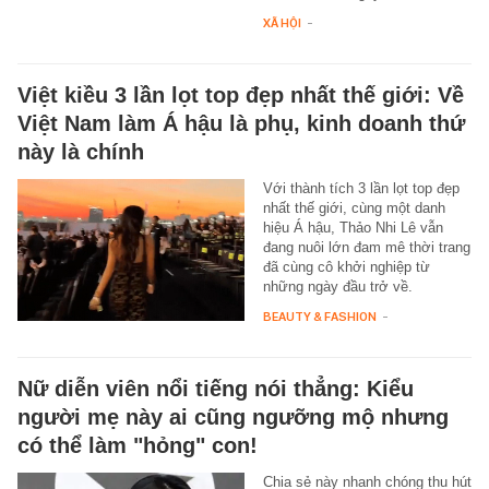
XÃ HỘI
-
Việt kiều 3 lần lọt top đẹp nhất thế giới: Về
Việt Nam làm Á hậu là phụ, kinh doanh thứ
này là chính
Với thành tích 3 lần lọt top đẹp
nhất thế giới, cùng một danh
hiệu Á hậu, Thảo Nhi Lê vẫn
đang nuôi lớn đam mê thời trang
đã cùng cô khởi nghiệp từ
những ngày đầu trở về.
BEAUTY & FASHION
-
Nữ diễn viên nổi tiếng nói thẳng: Kiểu
người mẹ này ai cũng ngưỡng mộ nhưng
có thể làm "hỏng" con!
Chia sẻ này nhanh chóng thu hút