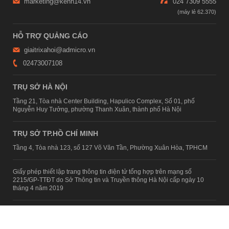
marketing@kenh14.vn
024 7309 5555
HỖ TRỢ QUẢNG CÁO
giaitrixahoi@admicro.vn
02473007108
TRỤ SỞ HÀ NỘI
Tầng 21, Tòa nhà Center Building, Hapulico Complex, Số 01, phố
Nguyễn Huy Tưởng, phường Thanh Xuân, thành phố Hà Nội
TRỤ SỞ TP.HỒ CHÍ MINH
Tầng 4, Tòa nhà 123, số 127 Võ Văn Tần, Phường Xuân Hòa, TPHCM
Giấy phép thiết lập trang thông tin điện tử tổng hợp trên mạng số
2215/GP-TTĐT do Sở Thông tin và Truyền thông Hà Nội cấp ngày 10
tháng 4 năm 2019
© Copyright 2007 - 2026 – Công ty Cổ phần VCCorp