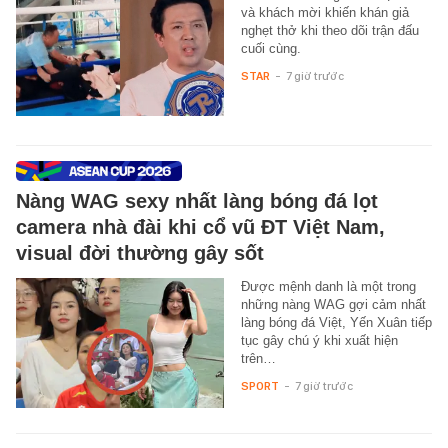
và khách mời khiến khán giả
nghẹt thở khi theo dõi trận đấu
cuối cùng.
STAR
-
7 giờ trước
Nàng WAG sexy nhất làng bóng đá lọt
camera nhà đài khi cổ vũ ĐT Việt Nam,
visual đời thường gây sốt
Được mệnh danh là một trong
những nàng WAG gợi cảm nhất
làng bóng đá Việt, Yến Xuân tiếp
tục gây chú ý khi xuất hiện
trên…
SPORT
-
7 giờ trước