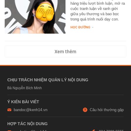
hàng triệu lượt bình luận, mở ra
cuộc tranh luận về ranh giới
giữa yêu thương và bao bọc
trong quá trình nuôi dạy con.
HỌC ĐƯỜNG
-
Xem thêm
CHỊU TRÁCH NHIỆM QUẢN LÝ NỘI DUNG
Bà Nguyễn Bích Minh
Ý KIẾN BÀI VIẾT
bandoc@kenh14.vn
Câu hỏi thường gặp
HỢP TÁC NỘI DUNG