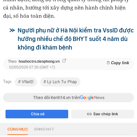
cá nhân, hướng tới xây dựng nền hành chính hiện
đại, số hóa toàn diện.
Người phụ nữ ở Hà Nội kiểm tra VssID được
hưởng nhiều chế độ BHYT suốt 4 năm dù
không đi khám bệnh
Theo
hoahoctro.tienphong.vn
Copy link
02/05/2026 07:30 (GMT +7)
Tags
VNeID
Lý Lịch Tư Pháp
Theo dõi Kenh14.vn trên
Chia sẻ
Sao chép link
CÙNG MỤC
ĐANG HOT