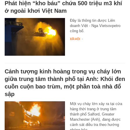
Phát hiện “kho báu” chứa 500 triệu m3 khí
ở ngoài khơi Việt Nam
Đây là thông tin được Liên
doanh Việt - Nga Vietsovpetro
công bố.
XÃ HỘI
-
Cảnh tượng kinh hoàng trong vụ cháy lớn
giữa trung tâm thành phố tại Anh: Khói đen
cuồn cuộn bao trùm, một phần toà nhà đổ
sập
Một vụ cháy lớn xảy ra tại cửa
hàng thời trang ở trung tâm
thành phố Salford, Greater
Manchester (Anh), đang được
cảnh sát điều tra theo hướng
phóng hỏa.