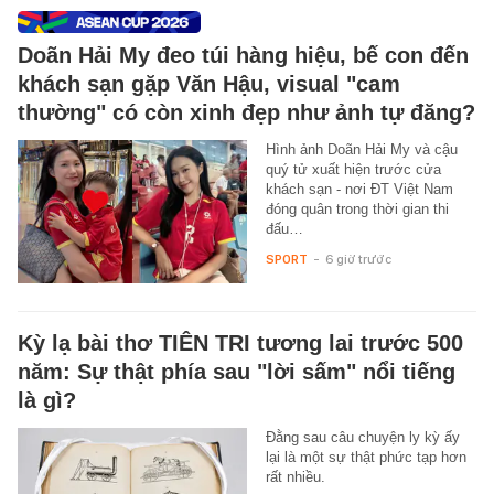
Doãn Hải My đeo túi hàng hiệu, bế con đến
khách sạn gặp Văn Hậu, visual "cam
thường" có còn xinh đẹp như ảnh tự đăng?
Hình ảnh Doãn Hải My và cậu
quý tử xuất hiện trước cửa
khách sạn - nơi ĐT Việt Nam
đóng quân trong thời gian thi
đấu…
SPORT
-
6 giờ trước
Kỳ lạ bài thơ TIÊN TRI tương lai trước 500
năm: Sự thật phía sau "lời sấm" nổi tiếng
là gì?
Đằng sau câu chuyện ly kỳ ấy
lại là một sự thật phức tạp hơn
rất nhiều.