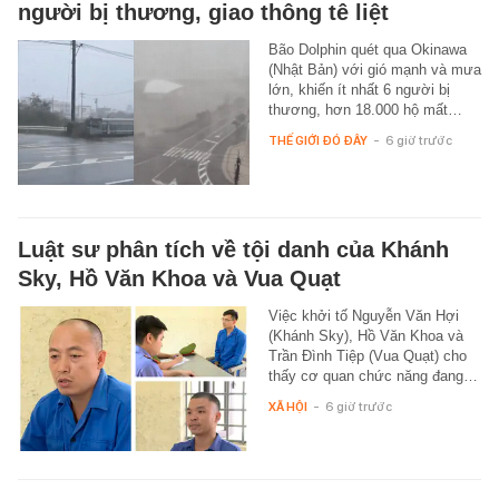
người bị thương, giao thông tê liệt
Bão Dolphin quét qua Okinawa
(Nhật Bản) với gió mạnh và mưa
lớn, khiến ít nhất 6 người bị
thương, hơn 18.000 hộ mất…
THẾ GIỚI ĐÓ ĐÂY
-
6 giờ trước
Luật sư phân tích về tội danh của Khánh
Sky, Hồ Văn Khoa và Vua Quạt
Việc khởi tố Nguyễn Văn Hợi
(Khánh Sky), Hồ Văn Khoa và
Trần Đình Tiệp (Vua Quạt) cho
thấy cơ quan chức năng đang…
XÃ HỘI
-
6 giờ trước