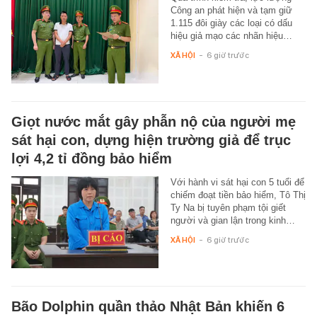
Công an phát hiện và tạm giữ
1.115 đôi giày các loại có dấu
hiệu giả mạo các nhãn hiệu…
XÃ HỘI
-
6 giờ trước
Giọt nước mắt gây phẫn nộ của người mẹ
sát hại con, dựng hiện trường giả để trục
lợi 4,2 tỉ đồng bảo hiểm
Với hành vi sát hại con 5 tuổi để
chiếm đoạt tiền bảo hiểm, Tô Thị
Ty Na bị tuyên phạm tội giết
người và gian lận trong kinh…
XÃ HỘI
-
6 giờ trước
Bão Dolphin quần thảo Nhật Bản khiến 6