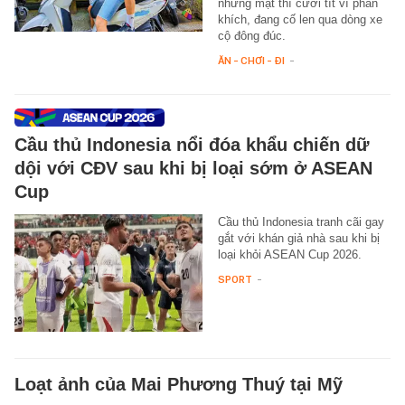
nhưng mặt thì cười tít vì phấn
khích, đang cố len qua dòng xe
cộ đông đúc.
ĂN - CHƠI - ĐI
-
Cầu thủ Indonesia nổi đóa khẩu chiến dữ
dội với CĐV sau khi bị loại sớm ở ASEAN
Cup
Cầu thủ Indonesia tranh cãi gay
gắt với khán giả nhà sau khi bị
loại khỏi ASEAN Cup 2026.
SPORT
-
Loạt ảnh của Mai Phương Thuý tại Mỹ