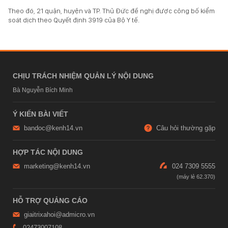
Theo đó, 21 quận, huyện và TP. Thủ Đức đề nghị được công bố kiểm
soát dịch theo Quyết định 3919 của Bộ Y tế.
CHỊU TRÁCH NHIỆM QUẢN LÝ NỘI DUNG
Bà Nguyễn Bích Minh
Ý KIẾN BÀI VIẾT
bandoc@kenh14.vn
Câu hỏi thường gặp
HỢP TÁC NỘI DUNG
marketing@kenh14.vn
024 7309 5555
HỖ TRỢ QUẢNG CÁO
giaitrixahoi@admicro.vn
02473007108