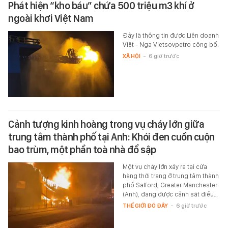
Phát hiện “kho báu” chứa 500 triệu m3 khí ở
ngoài khơi Việt Nam
Đây là thông tin được Liên doanh
Việt - Nga Vietsovpetro công bố.
XÃ HỘI
-
6 giờ trước
Cảnh tượng kinh hoàng trong vụ cháy lớn giữa
trung tâm thành phố tại Anh: Khói đen cuồn cuộn
bao trùm, một phần toà nhà đổ sập
Một vụ cháy lớn xảy ra tại cửa
hàng thời trang ở trung tâm thành
phố Salford, Greater Manchester
(Anh), đang được cảnh sát điều…
THẾ GIỚI ĐÓ ĐÂY
-
6 giờ trước