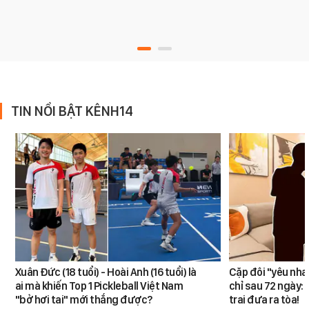
TIN NỔI BẬT KÊNH14
Xuân Đức (18 tuổi) - Hoài Anh (16 tuổi) là
Cặp đôi "yêu nha
ai mà khiến Top 1 Pickleball Việt Nam
chỉ sau 72 ngày: 
"bở hơi tai" mới thắng được?
trai đưa ra tòa!