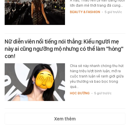
Á hậu, Thảo Nhi Lê vẫn đang nuôi
lớn đam mê thời trang đã cùng…
BEAUTY & FASHION
-
5 giờ trước
Nữ diễn viên nổi tiếng nói thẳng: Kiểu người mẹ
này ai cũng ngưỡng mộ nhưng có thể làm "hỏng"
con!
Chia sẻ này nhanh chóng thu hút
hàng triệu lượt bình luận, mở ra
cuộc tranh luận về ranh giới giữa
yêu thương và bao bọc trong
quá…
HỌC ĐƯỜNG
-
5 giờ trước
Xem thêm