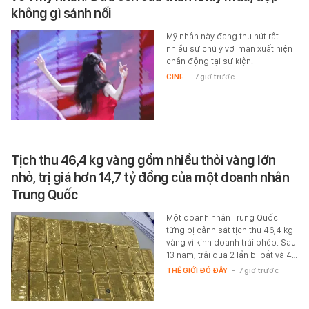
không gì sánh nổi
Mỹ nhân này đang thu hút rất
nhiều sự chú ý với màn xuất hiện
chấn động tại sự kiện.
CINE
-
7 giờ trước
Tịch thu 46,4 kg vàng gồm nhiều thỏi vàng lớn
nhỏ, trị giá hơn 14,7 tỷ đồng của một doanh nhân
Trung Quốc
Một doanh nhân Trung Quốc
từng bị cảnh sát tịch thu 46,4 kg
vàng vì kinh doanh trái phép. Sau
13 năm, trải qua 2 lần bị bắt và 4…
THẾ GIỚI ĐÓ ĐÂY
-
7 giờ trước