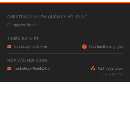
CHỊU TRÁCH NHIỆM QUẢN LÝ NỘI DUNG
Bà Nguyễn Bích Minh
Ý KIẾN BÀI VIẾT
bandoc@kenh14.vn
Câu hỏi thường gặp
HỢP TÁC NỘI DUNG
marketing@kenh14.vn
024 7309 5555
HỖ TRỢ QUẢNG CÁO
giaitrixahoi@admicro.vn
02473007108
TRỤ SỞ HÀ NỘI
Tầng 21, Tòa nhà Center Building, Hapulico Complex, Số 01, phố
Nguyễn Huy Tưởng, phường Thanh Xuân, thành phố Hà Nội