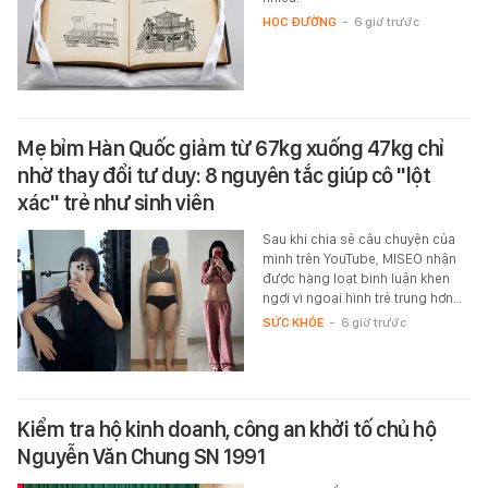
HỌC ĐƯỜNG
-
6 giờ trước
Mẹ bỉm Hàn Quốc giảm từ 67kg xuống 47kg chỉ
nhờ thay đổi tư duy: 8 nguyên tắc giúp cô "lột
xác" trẻ như sinh viên
Sau khi chia sẻ câu chuyện của
mình trên YouTube, MISEO nhận
được hàng loạt bình luận khen
ngợi vì ngoại hình trẻ trung hơn…
SỨC KHỎE
-
6 giờ trước
Kiểm tra hộ kinh doanh, công an khởi tố chủ hộ
Nguyễn Văn Chung SN 1991