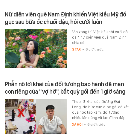
Nữ diễn viên quê Nam Định khiến Việt kiều Mỹ đổ
gục sau bữa ốc chuối đậu, hỏi cưới luôn
"Ăn xong thì Việt kiều hỏi cưới cô
gái", nữ diễn viên quê Nam Định
chia sẻ.
STAR
-
6 giờ trước
Phẫn nộ lời khai của đối tượng bạo hành dã man
con riêng của "vợ hờ", bắt quỳ gối đến 1 giờ sáng
Theo lời khai của Dương Đại
Long, do bức xúc vì bé gái có kết
quả học tập kém, đối tượng
nhiều lần dùng vũ lực đánh đập…
XÃ HỘI
-
6 giờ trước