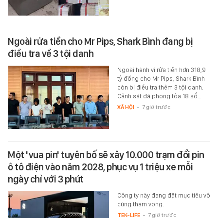
Ngoài rửa tiền cho Mr Pips, Shark Bình đang bị
điều tra về 3 tội danh
Ngoài hành vi rửa tiền hơn 318,9
tỷ đồng cho Mr Pips, Shark Bình
còn bị điều tra thêm 3 tội danh.
Cảnh sát đã phong tỏa 18 sổ…
XÃ HỘI
-
7 giờ trước
Một 'vua pin' tuyên bố sẽ xây 10.000 trạm đổi pin
ô tô điện vào năm 2028, phục vụ 1 triệu xe mỗi
ngày chỉ với 3 phút
Công ty này đang đặt mục tiêu vô
cùng tham vọng.
TEK-LIFE
-
7 giờ trước