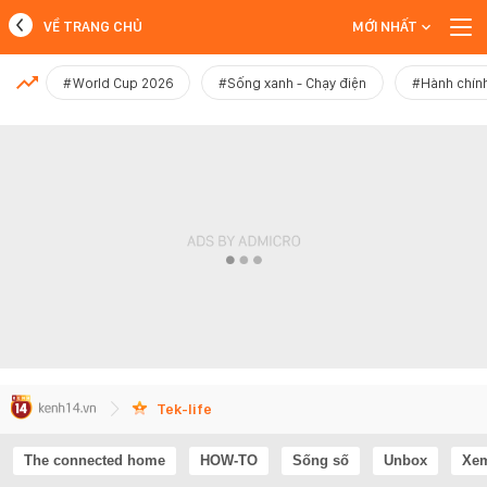
VỀ TRANG CHỦ
MỚI NHẤT
MỚI NHẤT
#World Cup 2026
#Sống xanh - Chạy điện
#Hành chính
Xem thêm
Tek-life
The connected home
HOW-TO
Sống số
Unbox
Xem