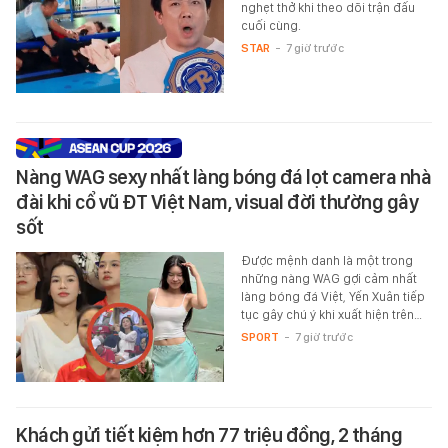
nghẹt thở khi theo dõi trận đấu
cuối cùng.
STAR
-
7 giờ trước
Nàng WAG sexy nhất làng bóng đá lọt camera nhà
đài khi cổ vũ ĐT Việt Nam, visual đời thường gây
sốt
Được mệnh danh là một trong
những nàng WAG gợi cảm nhất
làng bóng đá Việt, Yến Xuân tiếp
tục gây chú ý khi xuất hiện trên…
SPORT
-
7 giờ trước
Khách gửi tiết kiệm hơn 77 triệu đồng, 2 tháng