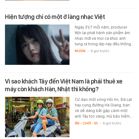
Hiện tượng chỉ có một ở làng nhạc Việt
Ngày 31/7 mỗi năm, producer
W/n lại phát hành sản phẩm âm
nhạc mới và mọi ca khúc anh
tung ra trong dịp này đều thống…
MUSIK
-
6 giờ trước
Vì sao khách Tây đến Việt Nam là phải thuê xe
máy còn khách Hàn, Nhật thì không?
Cứ dạo một vòng Hội An, Đà Lạt
hay cung đường Hà Giang, bạn
sẽ dễ dàng bắt gặp cảnh một
anh Tây tóc vàng, mũ bảo hiểm…
ĂN - CHƠI - ĐI
-
6 giờ trước