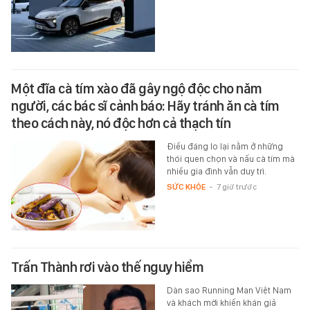
Một đĩa cà tím xào đã gây ngộ độc cho năm
người, các bác sĩ cảnh báo: Hãy tránh ăn cà tím
theo cách này, nó độc hơn cả thạch tín
Điều đáng lo lại nằm ở những
thói quen chọn và nấu cà tím mà
nhiều gia đình vẫn duy trì.
SỨC KHỎE
-
7 giờ trước
Trấn Thành rơi vào thế nguy hiểm
Dàn sao Running Man Việt Nam
và khách mời khiến khán giả