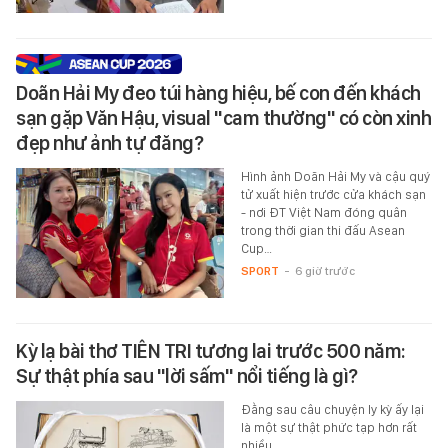
Doãn Hải My đeo túi hàng hiệu, bế con đến khách
sạn gặp Văn Hậu, visual "cam thường" có còn xinh
đẹp như ảnh tự đăng?
Hình ảnh Doãn Hải My và cậu quý
tử xuất hiện trước cửa khách sạn
- nơi ĐT Việt Nam đóng quân
trong thời gian thi đấu Asean
Cup…
SPORT
-
6 giờ trước
Kỳ lạ bài thơ TIÊN TRI tương lai trước 500 năm:
Sự thật phía sau "lời sấm" nổi tiếng là gì?
Đằng sau câu chuyện ly kỳ ấy lại
là một sự thật phức tạp hơn rất
nhiều.