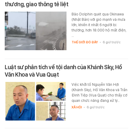
thương, giao thông tê liệt
Bão Dolphin quét qua Okinawa
(Nhật Bản) với gió mạnh và mưa
lớn, khiến ít nhất 6 người bị
thương, hơn 18.000 hộ mất điện,
…
THẾ GIỚI ĐÓ ĐÂY
-
6 giờ trước
Luật sư phân tích về tội danh của Khánh Sky, Hồ
Văn Khoa và Vua Quạt
Việc khởi tố Nguyễn Văn Hợi
(Khánh Sky), Hồ Văn Khoa và Trần
Đình Tiệp (Vua Quạt) cho thấy cơ
quan chức năng đang xử lý…
XÃ HỘI
-
6 giờ trước