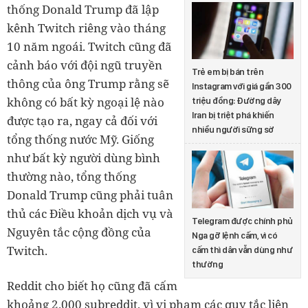
thống Donald Trump đã lập
kênh Twitch riêng vào tháng
10 năm ngoái. Twitch cũng đã
cảnh báo với đội ngũ truyền
Trẻ em bị bán trên
thông của ông Trump rằng sẽ
Instagram với giá gần 300
không có bất kỳ ngoại lệ nào
triệu đồng: Đường dây
Iran bị triệt phá khiến
được tạo ra, ngay cả đối với
nhiều người sững sờ
tổng thống nước Mỹ. Giống
như bất kỳ người dùng bình
thường nào, tổng thống
Donald Trump cũng phải tuân
thủ các Điều khoản dịch vụ và
Telegram được chính phủ
Nguyên tắc cộng đồng của
Nga gỡ lệnh cấm, vì có
Twitch.
cấm thì dân vẫn dùng như
thường
Reddit cho biết họ cũng đã cấm
khoảng 2.000 subreddit, vì vi phạm các quy tắc liên