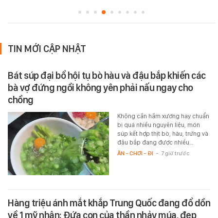
TIN MỚI CẬP NHẬT
Bát súp đại bổ hội tụ bò hàu và đậu bắp khiến các
bà vợ đứng ngồi không yên phải nấu ngay cho
chồng
Không cần hầm xương hay chuẩn
bị quá nhiều nguyên liệu, món
súp kết hợp thịt bò, hàu, trứng và
đậu bắp đang được nhiều…
ĂN - CHƠI - ĐI
-
7 giờ trước
Hàng triệu ánh mắt khắp Trung Quốc đang đổ dồn
về 1 mỹ nhân: Đứa con của thần nhảy múa, đẹp