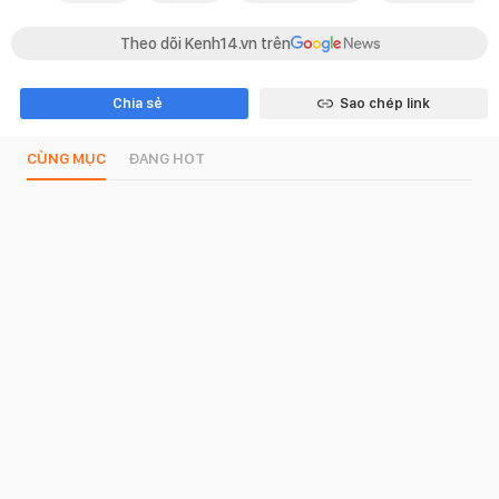
Theo dõi Kenh14.vn trên
Chia sẻ
Sao chép link
CÙNG MỤC
ĐANG HOT