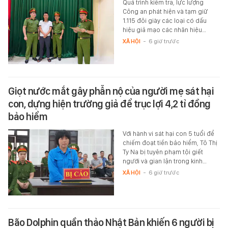
Quá trình kiểm tra, lực lượng
Công an phát hiện và tạm giữ
1.115 đôi giày các loại có dấu
hiệu giả mạo các nhãn hiệu…
XÃ HỘI
-
6 giờ trước
Giọt nước mắt gây phẫn nộ của người mẹ sát hại
con, dựng hiện trường giả để trục lợi 4,2 tỉ đồng
bảo hiểm
Với hành vi sát hại con 5 tuổi để
chiếm đoạt tiền bảo hiểm, Tô Thị
Ty Na bị tuyên phạm tội giết
người và gian lận trong kinh…
XÃ HỘI
-
6 giờ trước
Bão Dolphin quần thảo Nhật Bản khiến 6 người bị