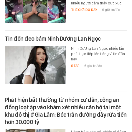
nhiều người cảm thấy bức xúc.
THẾ GIỚI ĐÓ ĐÂY
-
6 giờ trước
Tin đồn đeo bám Ninh Dương Lan Ngọc
Ninh Dương Lan Ngọc nhiều lần
phải trực tiếp lên tiếng vì tin đồn
này.
STAR
-
6 giờ trước
Phát hiện bất thường từ nhóm cư dân, công an
đồng loạt ập vào khám xét nhiều căn hộ tại một
khu đô thị ở Gia Lâm: Bóc trần đường dây rửa tiền
hơn 30.000 tỷ
Hàng trăm cán bộ, chiến sĩ đồng