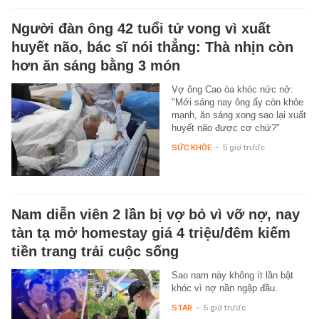
Người đàn ông 42 tuổi tử vong vì xuất
huyết não, bác sĩ nói thẳng: Thà nhịn còn
hơn ăn sáng bằng 3 món
Vợ ông Cao òa khóc nức nở:
"Mới sáng nay ông ấy còn khỏe
mạnh, ăn sáng xong sao lại xuất
huyết não được cơ chứ?"
SỨC KHỎE
-
5 giờ trước
Nam diễn viên 2 lần bị vợ bỏ vì vỡ nợ, nay
tàn tạ mở homestay giá 4 triệu/đêm kiếm
tiền trang trải cuộc sống
Sao nam này không ít lần bật
khóc vì nợ nần ngập đầu.
STAR
-
5 giờ trước