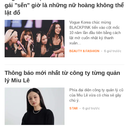
gái "sến" giờ là những nữ hoàng không thể
lật đổ
Vogue Korea chúc mừng
BLACKPINK tiến vào cột mốc
10 năm lần đầu tiên bằng cách
lật mở cuốn nhật ký thanh
xuân…
BEAUTY & FASHION
-
6 giờ trước
Thông báo mới nhất từ công ty từng quản
lý Miu Lê
Phía đại diện công ty quản lý cũ
của Miu Lê vừa có chia sẻ gây
chú ý.
STAR
-
6 giờ trước