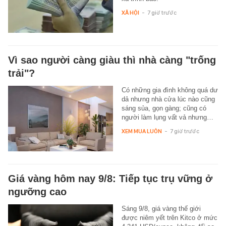
XÃ HỘI
-
7 giờ trước
Vì sao người càng giàu thì nhà càng "trống
trải"?
Có những gia đình không quá dư
dả nhưng nhà cửa lúc nào cũng
sáng sủa, gọn gàng; cũng có
người làm lụng vất vả nhưng…
XEM MUA LUÔN
-
7 giờ trước
Giá vàng hôm nay 9/8: Tiếp tục trụ vững ở
ngưỡng cao
Sáng 9/8, giá vàng thế giới
được niêm yết trên Kitco ở mức