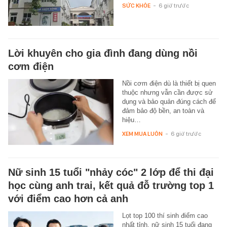
SỨC KHỎE
-
6 giờ trước
Lời khuyên cho gia đình đang dùng nồi
cơm điện
Nồi cơm điện dù là thiết bị quen
thuộc nhưng vẫn cần được sử
dụng và bảo quản đúng cách để
đảm bảo độ bền, an toàn và
hiệu…
XEM MUA LUÔN
-
6 giờ trước
Nữ sinh 15 tuổi "nhảy cóc" 2 lớp để thi đại
học cùng anh trai, kết quả đỗ trường top 1
với điểm cao hơn cả anh
Lọt top 100 thí sinh điểm cao
nhất tỉnh, nữ sinh 15 tuổi đang