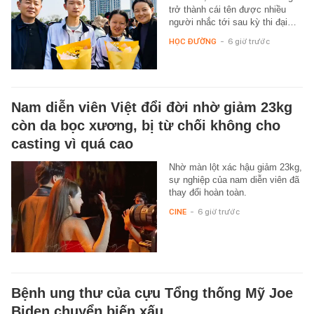
trở thành cái tên được nhiều
người nhắc tới sau kỳ thi đại…
HỌC ĐƯỜNG
-
6 giờ trước
Nam diễn viên Việt đổi đời nhờ giảm 23kg
còn da bọc xương, bị từ chối không cho
casting vì quá cao
Nhờ màn lột xác hậu giảm 23kg,
sự nghiệp của nam diễn viên đã
thay đổi hoàn toàn.
CINE
-
6 giờ trước
Bệnh ung thư của cựu Tổng thống Mỹ Joe
Biden chuyển biến xấu