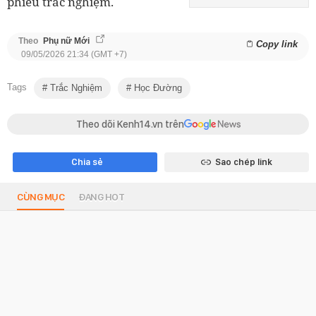
phiếu trắc nghiệm.
Theo
Phụ nữ Mới
Copy link
09/05/2026 21:34 (GMT +7)
Tags
Trắc Nghiệm
Học Đường
Theo dõi Kenh14.vn trên
Chia sẻ
Sao chép link
CÙNG MỤC
ĐANG HOT