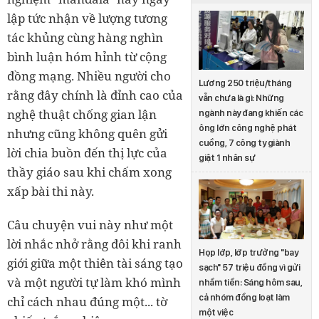
lập tức nhận về lượng tương
tác khủng cùng hàng nghìn
bình luận hóm hỉnh từ cộng
đồng mạng. Nhiều người cho
Lương 250 triệu/tháng
rằng đây chính là đỉnh cao của
vẫn chưa là gì: Những
nghệ thuật chống gian lận
ngành này đang khiến các
ông lớn công nghệ phát
nhưng cũng không quên gửi
cuồng, 7 công ty giành
lời chia buồn đến thị lực của
giật 1 nhân sự
thầy giáo sau khi chấm xong
xấp bài thi này.
Câu chuyện vui này như một
lời nhắc nhở rằng đôi khi ranh
Họp lớp, lớp trưởng "bay
giới giữa một thiên tài sáng tạo
sạch" 57 triệu đồng vì gửi
và một người tự làm khó mình
nhầm tiền: Sáng hôm sau,
cả nhóm đồng loạt làm
chỉ cách nhau đúng một... tờ
một việc