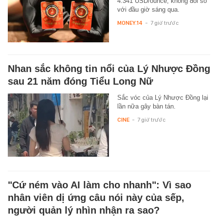
4.341 USD/ounce, không đổi so
với đầu giờ sáng qua.
MONEY.14
-
7 giờ trước
Nhan sắc không tin nổi của Lý Nhược Đồng
sau 21 năm đóng Tiểu Long Nữ
Sắc vóc của Lý Nhược Đồng lại
lần nữa gây bàn tán.
CINE
-
7 giờ trước
"Cứ ném vào AI làm cho nhanh": Vì sao
nhân viên dị ứng câu nói này của sếp,
người quản lý nhìn nhận ra sao?