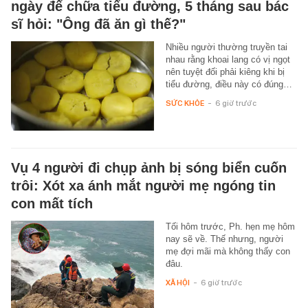
ngày để chữa tiểu đường, 5 tháng sau bác
sĩ hỏi: "Ông đã ăn gì thế?"
Nhiều người thường truyền tai
nhau rằng khoai lang có vị ngọt
nên tuyệt đối phải kiêng khi bị
tiểu đường, điều này có đúng…
SỨC KHỎE
-
6 giờ trước
Vụ 4 người đi chụp ảnh bị sóng biển cuốn
trôi: Xót xa ánh mắt người mẹ ngóng tin
con mất tích
Tối hôm trước, Ph. hẹn mẹ hôm
nay sẽ về. Thế nhưng, người
mẹ đợi mãi mà không thấy con
đâu.
XÃ HỘI
-
6 giờ trước