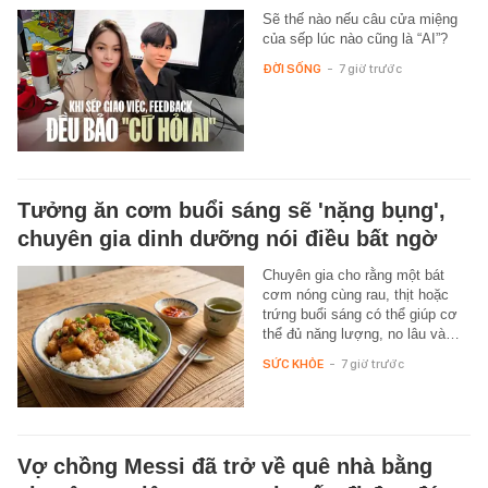
Sẽ thế nào nếu câu cửa miệng
của sếp lúc nào cũng là “AI”?
ĐỜI SỐNG
-
7 giờ trước
Tưởng ăn cơm buổi sáng sẽ 'nặng bụng',
chuyên gia dinh dưỡng nói điều bất ngờ
Chuyên gia cho rằng một bát
cơm nóng cùng rau, thịt hoặc
trứng buổi sáng có thể giúp cơ
thể đủ năng lượng, no lâu và…
SỨC KHỎE
-
7 giờ trước
Vợ chồng Messi đã trở về quê nhà bằng