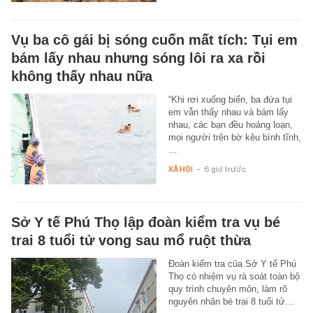
Vụ ba cô gái bị sóng cuốn mất tích: Tụi em
bám lấy nhau nhưng sóng lôi ra xa rồi
không thấy nhau nữa
“Khi rơi xuống biển, ba đứa tụi
em vẫn thấy nhau và bám lấy
nhau, các bạn đều hoảng loạn,
mọi người trên bờ kêu bình tĩnh,
…
XÃ HỘI
-
6 giờ trước
Sở Y tế Phú Thọ lập đoàn kiểm tra vụ bé
trai 8 tuổi tử vong sau mổ ruột thừa
Đoàn kiểm tra của Sở Y tế Phú
Thọ có nhiệm vụ rà soát toàn bộ
quy trình chuyên môn, làm rõ
nguyên nhân bé trai 8 tuổi tử…