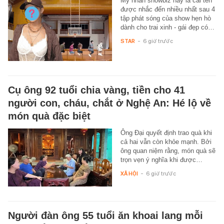
Mỹ nhân showbiz này là cái tên
được nhắc đến nhiều nhất sau 4
tập phát sóng của show hẹn hò
dành cho trai xinh - gái đẹp có…
STAR
-
6 giờ trước
Cụ ông 92 tuổi chia vàng, tiền cho 41
người con, cháu, chắt ở Nghệ An: Hé lộ về
món quà đặc biệt
Ông Đại quyết định trao quà khi
cả hai vẫn còn khỏe mạnh. Bởi
ông quan niệm rằng, món quà sẽ
trọn vẹn ý nghĩa khi được…
XÃ HỘI
-
6 giờ trước
Người đàn ông 55 tuổi ăn khoai lang mỗi