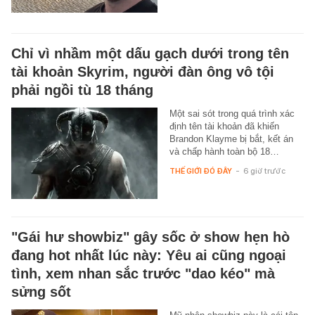
Chỉ vì nhầm một dấu gạch dưới trong tên
tài khoản Skyrim, người đàn ông vô tội
phải ngồi tù 18 tháng
Một sai sót trong quá trình xác
định tên tài khoản đã khiến
Brandon Klayme bị bắt, kết án
và chấp hành toàn bộ 18…
THẾ GIỚI ĐÓ ĐÂY
-
6 giờ trước
"Gái hư showbiz" gây sốc ở show hẹn hò
đang hot nhất lúc này: Yêu ai cũng ngoại
tình, xem nhan sắc trước "dao kéo" mà
sửng sốt