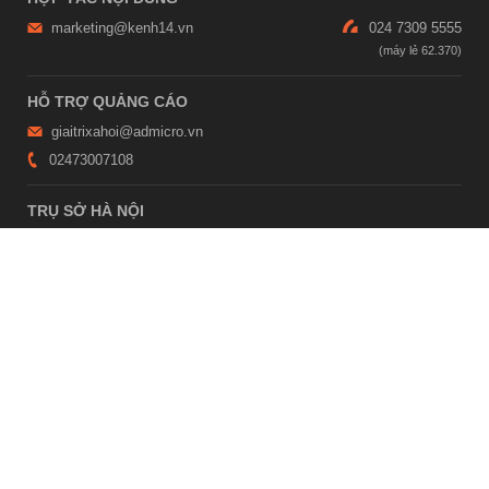
marketing@kenh14.vn
024 7309 5555
HỖ TRỢ QUẢNG CÁO
giaitrixahoi@admicro.vn
02473007108
TRỤ SỞ HÀ NỘI
Tầng 21, Tòa nhà Center Building, Hapulico Complex, Số 01, phố
Nguyễn Huy Tưởng, phường Thanh Xuân, thành phố Hà Nội
TRỤ SỞ TP.HỒ CHÍ MINH
Tầng 4, Tòa nhà 123, số 127 Võ Văn Tần, Phường Xuân Hòa, TPHCM
Giấy phép thiết lập trang thông tin điện tử tổng hợp trên mạng số
2215/GP-TTĐT do Sở Thông tin và Truyền thông Hà Nội cấp ngày 10
tháng 4 năm 2019
© Copyright 2007 - 2026 – Công ty Cổ phần VCCorp