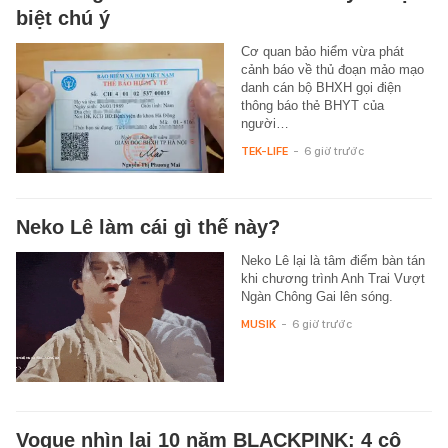
biệt chú ý
Cơ quan bảo hiểm vừa phát
cảnh báo về thủ đoạn mảo mạo
danh cán bộ BHXH gọi điện
thông báo thẻ BHYT của
người…
TEK-LIFE
-
6 giờ trước
Neko Lê làm cái gì thế này?
Neko Lê lại là tâm điểm bàn tán
khi chương trình Anh Trai Vượt
Ngàn Chông Gai lên sóng.
MUSIK
-
6 giờ trước
Vogue nhìn lại 10 năm BLACKPINK: 4 cô