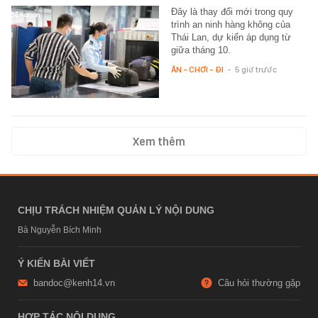
Đây là thay đổi mới trong quy
trình an ninh hàng không của
Thái Lan, dự kiến áp dụng từ
giữa tháng 10.
ĂN - CHƠI - ĐI
-
5 giờ trước
Xem thêm
CHỊU TRÁCH NHIỆM QUẢN LÝ NỘI DUNG
Bà Nguyễn Bích Minh
Ý KIẾN BÀI VIẾT
bandoc@kenh14.vn
Câu hỏi thường gặp
HỢP TÁC NỘI DUNG