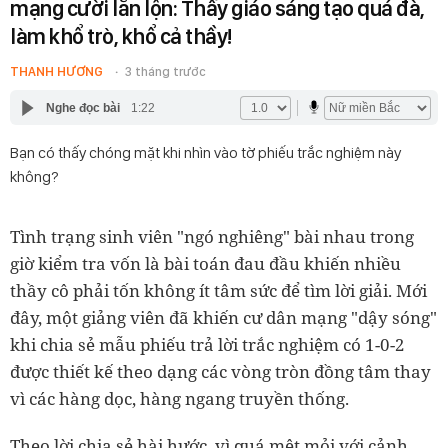
mạng cười lăn lộn: Thầy giáo sáng tạo quá đà,
làm khổ trò, khổ cả thầy!
THANH HƯƠNG
3 tháng trước
Nghe đọc bài
1:22
Bạn có thấy chóng mặt khi nhìn vào tờ phiếu trắc nghiệm này
không?
Tình trạng sinh viên "ngó nghiêng" bài nhau trong
giờ kiểm tra vốn là bài toán đau đầu khiến nhiều
thầy cô phải tốn không ít tâm sức để tìm lời giải. Mới
đây, một giảng viên đã khiến cư dân mạng "dậy sóng"
khi chia sẻ mẫu phiếu trả lời trắc nghiệm có 1-0-2
được thiết kế theo dạng các vòng tròn đồng tâm thay
vì các hàng dọc, hàng ngang truyền thống.
Theo lời chia sẻ hài hước, vì quá mệt mỏi với cảnh