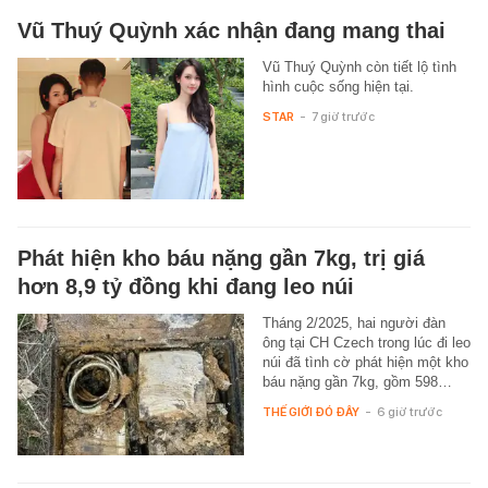
Vũ Thuý Quỳnh xác nhận đang mang thai
Vũ Thuý Quỳnh còn tiết lộ tình
hình cuộc sống hiện tại.
STAR
-
7 giờ trước
Phát hiện kho báu nặng gần 7kg, trị giá
hơn 8,9 tỷ đồng khi đang leo núi
Tháng 2/2025, hai người đàn
ông tại CH Czech trong lúc đi leo
núi đã tình cờ phát hiện một kho
báu nặng gần 7kg, gồm 598…
THẾ GIỚI ĐÓ ĐÂY
-
6 giờ trước