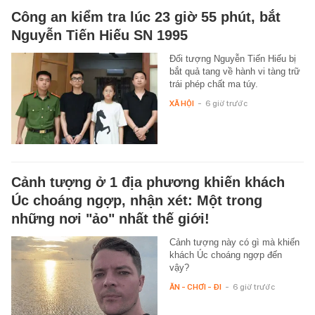
Công an kiểm tra lúc 23 giờ 55 phút, bắt
Nguyễn Tiến Hiếu SN 1995
Đối tượng Nguyễn Tiến Hiếu bị
bắt quả tang về hành vi tàng trữ
trái phép chất ma túy.
XÃ HỘI
-
6 giờ trước
Cảnh tượng ở 1 địa phương khiến khách
Úc choáng ngợp, nhận xét: Một trong
những nơi "ảo" nhất thế giới!
Cảnh tượng này có gì mà khiến
khách Úc choáng ngợp đến
vậy?
ĂN - CHƠI - ĐI
-
6 giờ trước