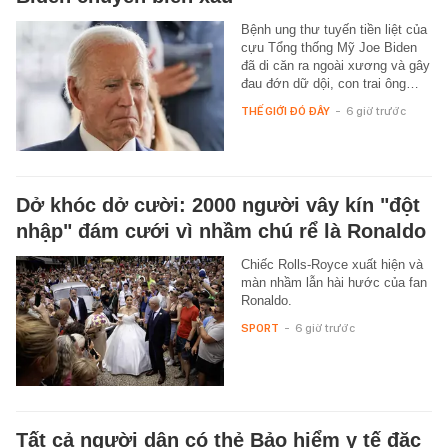
Bệnh ung thư tuyến tiền liệt của
cựu Tổng thống Mỹ Joe Biden
đã di căn ra ngoài xương và gây
đau đớn dữ dội, con trai ông…
THẾ GIỚI ĐÓ ĐÂY
-
6 giờ trước
Dở khóc dở cười: 2000 người vây kín "đột
nhập" đám cưới vì nhầm chú rể là Ronaldo
Chiếc Rolls-Royce xuất hiện và
màn nhầm lẫn hài hước của fan
Ronaldo.
SPORT
-
6 giờ trước
Tất cả người dân có thẻ Bảo hiểm y tế đặc