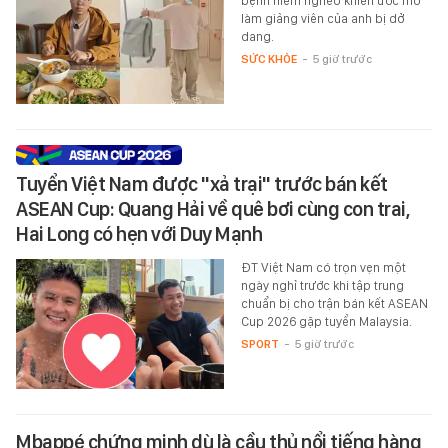
bệnh hiểm nghèo khiến ước mơ
làm giảng viên của anh bị dở
dang.
SỨC KHỎE
-
5 giờ trước
Tuyển Việt Nam được "xả trại" trước bán kết
ASEAN Cup: Quang Hải về quê bơi cùng con trai,
Hai Long có hẹn với Duy Mạnh
ĐT Việt Nam có trọn vẹn một
ngày nghỉ trước khi tập trung
chuẩn bị cho trận bán kết ASEAN
Cup 2026 gặp tuyển Malaysia.
SPORT
-
5 giờ trước
Mbappé chứng minh dù là cầu thủ nổi tiếng hàng