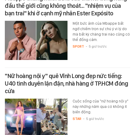
đầu thế giới cũng không thoát... "nhiệm vụ của
bạn trai" khi ở cạnh mỹ nhân Ester Expósito
Một bức ảnh của Mbappe bất
ngờ chiếm trọn sự chú ý vì lý do
mà bất kỳ chàng trai nào cũng có
thể đồng cảm.
SPORT
-
5 giờ trước
"Nữ hoàng nội y" quê Vĩnh Long đẹp nức tiếng:
U40 tình duyên lận đận, nhà hàng ở TP.HCM đóng
cửa
Cuộc sống của "nữ hoàng nội y"
này những năm qua có không ít
biến động.
STAR
-
5 giờ trước