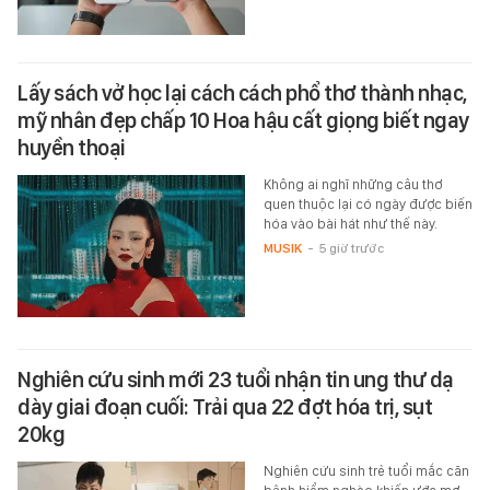
Lấy sách vở học lại cách cách phổ thơ thành nhạc,
mỹ nhân đẹp chấp 10 Hoa hậu cất giọng biết ngay
huyền thoại
Không ai nghĩ những câu thơ
quen thuộc lại có ngày được biến
hóa vào bài hát như thế này.
MUSIK
-
5 giờ trước
Nghiên cứu sinh mới 23 tuổi nhận tin ung thư dạ
dày giai đoạn cuối: Trải qua 22 đợt hóa trị, sụt
20kg
Nghiên cứu sinh trẻ tuổi mắc căn