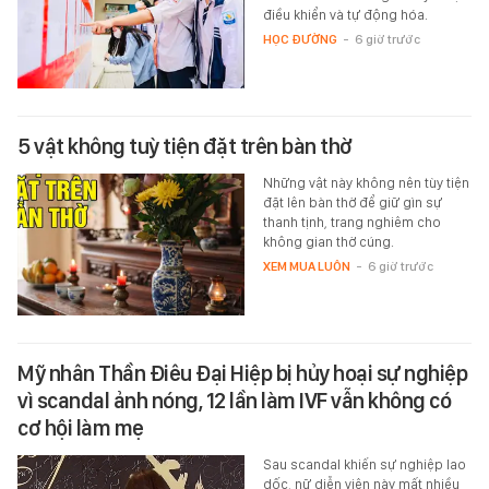
điều khiển và tự động hóa.
HỌC ĐƯỜNG
-
6 giờ trước
5 vật không tuỳ tiện đặt trên bàn thờ
Những vật này không nên tùy tiện
đặt lên bàn thờ để giữ gìn sự
thanh tịnh, trang nghiêm cho
không gian thờ cúng.
XEM MUA LUÔN
-
6 giờ trước
Mỹ nhân Thần Điêu Đại Hiệp bị hủy hoại sự nghiệp
vì scandal ảnh nóng, 12 lần làm IVF vẫn không có
cơ hội làm mẹ
Sau scandal khiến sự nghiệp lao
dốc, nữ diễn viên này mất nhiều