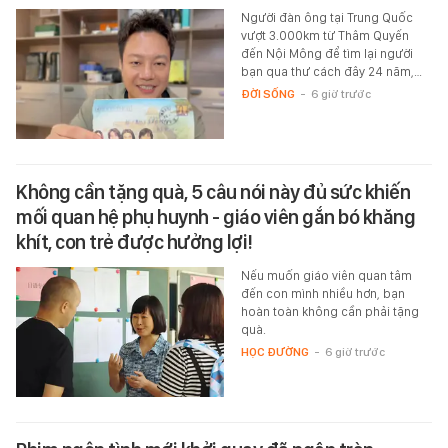
Người đàn ông tại Trung Quốc
vượt 3.000km từ Thâm Quyến
đến Nội Mông để tìm lại người
bạn qua thư cách đây 24 năm,…
ĐỜI SỐNG
-
6 giờ trước
Không cần tặng quà, 5 câu nói này đủ sức khiến
mối quan hệ phụ huynh - giáo viên gắn bó khăng
khít, con trẻ được hưởng lợi!
Nếu muốn giáo viên quan tâm
đến con mình nhiều hơn, bạn
hoàn toàn không cần phải tặng
quà.
HỌC ĐƯỜNG
-
6 giờ trước