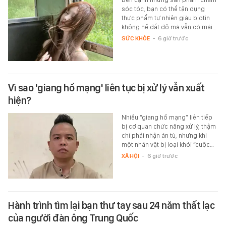
sóc tóc, bạn có thể tận dụng
thực phẩm tự nhiên giàu biotin
không hề đắt đỏ mà vẫn có mái…
SỨC KHỎE
-
6 giờ trước
Vì sao 'giang hồ mạng' liên tục bị xử lý vẫn xuất
hiện?
Nhiều “giang hồ mạng” liên tiếp
bị cơ quan chức năng xử lý, thậm
chí phải nhận án tù, nhưng khi
một nhân vật bị loại khỏi “cuộc…
XÃ HỘI
-
6 giờ trước
Hành trình tìm lại bạn thư tay sau 24 năm thất lạc
của người đàn ông Trung Quốc