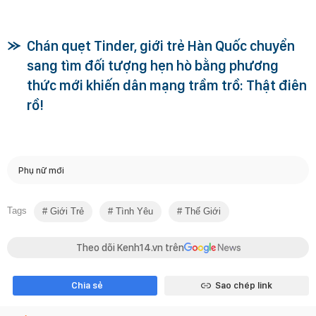
Chán quẹt Tinder, giới trẻ Hàn Quốc chuyển
sang tìm đối tượng hẹn hò bằng phương
thức mới khiến dân mạng trầm trồ: Thật điên
rồ!
Phụ nữ mới
Tags
Giới Trẻ
Tình Yêu
Thế Giới
Theo dõi Kenh14.vn trên
Chia sẻ
Sao chép link