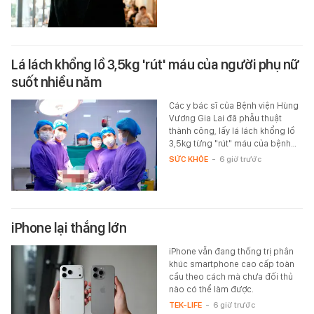
Lá lách khổng lồ 3,5kg 'rút' máu của người phụ nữ
suốt nhiều năm
Các y bác sĩ của Bệnh viện Hùng
Vương Gia Lai đã phẫu thuật
thành công, lấy lá lách khổng lồ
3,5kg từng "rút" máu của bệnh…
SỨC KHỎE
-
6 giờ trước
iPhone lại thắng lớn
iPhone vẫn đang thống trị phân
khúc smartphone cao cấp toàn
cầu theo cách mà chưa đối thủ
nào có thể làm được.
TEK-LIFE
-
6 giờ trước