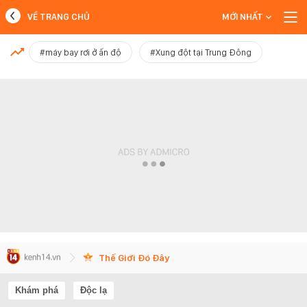
VỀ TRANG CHỦ
MỚI NHẤT
MỚI NHẤT
#máy bay rơi ở ấn độ
#Xung đột tại Trung Đông
Xem thêm
Thế Giới Đó Đây
Khám phá
Độc lạ