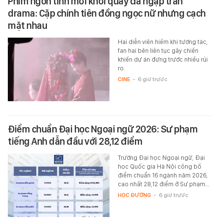
Phim ngôn tình mới khởi quay đã ngập tràn
drama: Cặp chính tiên đồng ngọc nữ nhưng cạch
mặt nhau
Hai diễn viên hiếm khi tương tác,
fan hai bên liên tục gây chiến
khiến dự án đứng trước nhiều rủi
ro.
CINE
-
6 giờ trước
Điểm chuẩn Đại học Ngoại ngữ 2026: Sư phạm
tiếng Anh dẫn đầu với 28,12 điểm
Trường Đại học Ngoại ngữ, Đại
học Quốc gia Hà Nội công bố
điểm chuẩn 16 ngành năm 2026,
cao nhất 28,12 điểm ở Sư phạm…
HỌC ĐƯỜNG
-
6 giờ trước