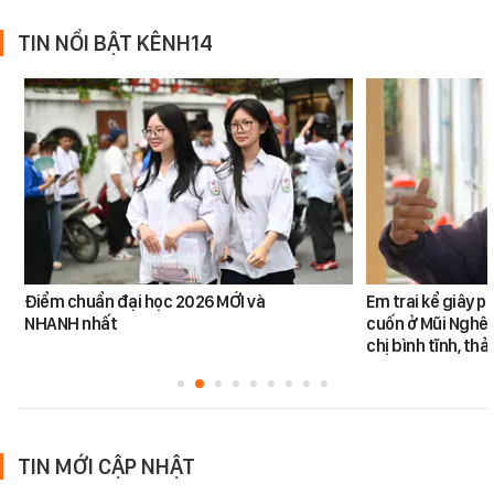
TIN NỔI BẬT KÊNH14
Điểm chuẩn đại học 2026 MỚI và
Em trai kể giây p
NHANH nhất
cuốn ở Mũi Nghê:
chị bình tĩnh, th
TIN MỚI CẬP NHẬT