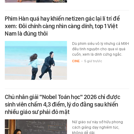
Phim Hàn quá hay khiến netizen gác lại lí trí để
xem: Đôi chính càng nhìn càng dính, top 1 Việt
Nam là đúng thôi
Dù phim siêu vô lý nhưng cả MXH
đều tình nguyện cho qua vì quá
cuốn, xem là dính cứng ngắc.
CINE
-
5 giờ trước
Chủ nhân giải "Nobel Toán học" 2026 chỉ được
sinh viên chấm 4,3 điểm, lý do đằng sau khiến
nhiều giáo sư phải đỏ mặt
Nữ giáo sư này sở hữu phong
cách giảng dạy nghiêm túc,
không dễ dãi.