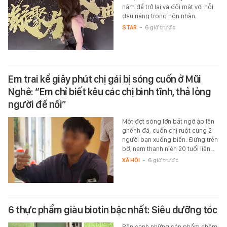
năm để trở lại và đối mặt với nỗi
đau riêng trong hôn nhân.
STAR
-
6 giờ trước
Em trai kể giây phút chị gái bị sóng cuốn ở Mũi
Nghê: “Em chỉ biết kêu các chị bình tĩnh, thả lỏng
người để nổi”
Một đợt sóng lớn bất ngờ ập lên
ghềnh đá, cuốn chị ruột cùng 2
người bạn xuống biển. Đứng trên
bờ, nam thanh niên 20 tuổi liên…
XÃ HỘI
-
6 giờ trước
6 thực phẩm giàu biotin bậc nhất: Siêu dưỡng tóc
Bên cạnh những sản phẩm chăm