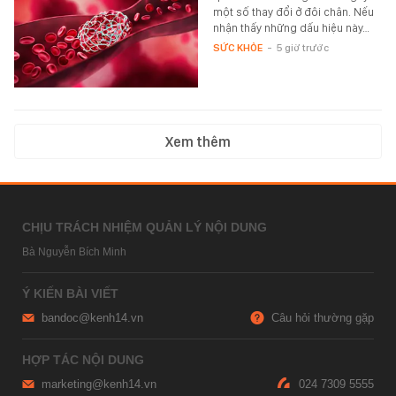
một số thay đổi ở đôi chân. Nếu
nhận thấy những dấu hiệu này…
SỨC KHỎE
-
5 giờ trước
Xem thêm
CHỊU TRÁCH NHIỆM QUẢN LÝ NỘI DUNG
Bà Nguyễn Bích Minh
Ý KIẾN BÀI VIẾT
bandoc@kenh14.vn
Câu hỏi thường gặp
HỢP TÁC NỘI DUNG
marketing@kenh14.vn
024 7309 5555