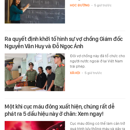
HỌC ĐƯỜNG
-
5 giờ trước
Ra quyết định khởi tố hình sự vợ chồng Giám đốc
Nguyễn Văn Huy và Đỗ Ngọc Ánh
Đôi vợ chồng này đã tổ chức cho
người nước ngoài ở lại Việt Nam
trái phép.
XÃ HỘI
-
5 giờ trước
Một khi cục máu đông xuất hiện, chúng rất dễ
phát ra 5 dấu hiệu này ở chân: Xem ngay!
Cục máu đông có thể làm cản trở
quá trình lưu thông máu và gây ra