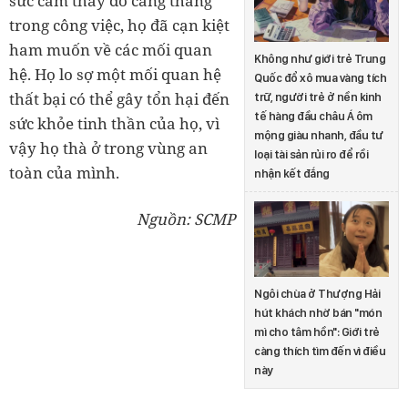
sức cảm thấy do căng thẳng
trong công việc, họ đã cạn kiệt
ham muốn về các mối quan
Không như giới trẻ Trung
hệ. Họ lo sợ một mối quan hệ
Quốc đổ xô mua vàng tích
thất bại có thể gây tổn hại đến
trữ, người trẻ ở nền kinh
tế hàng đầu châu Á ôm
sức khỏe tinh thần của họ, vì
mộng giàu nhanh, đầu tư
vậy họ thà ở trong vùng an
loại tài sản rủi ro để rồi
toàn của mình.
nhận kết đắng
Nguồn: SCMP
Ngôi chùa ở Thượng Hải
hút khách nhờ bán "món
mì cho tâm hồn": Giới trẻ
càng thích tìm đến vì điều
này