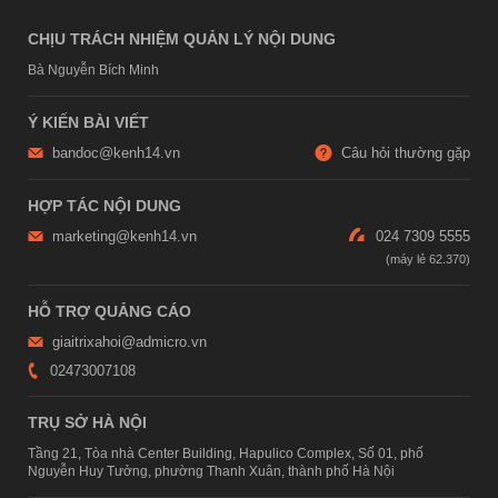
CHỊU TRÁCH NHIỆM QUẢN LÝ NỘI DUNG
Bà Nguyễn Bích Minh
Ý KIẾN BÀI VIẾT
bandoc@kenh14.vn
Câu hỏi thường gặp
HỢP TÁC NỘI DUNG
marketing@kenh14.vn
024 7309 5555
HỖ TRỢ QUẢNG CÁO
giaitrixahoi@admicro.vn
02473007108
TRỤ SỞ HÀ NỘI
Tầng 21, Tòa nhà Center Building, Hapulico Complex, Số 01, phố
Nguyễn Huy Tưởng, phường Thanh Xuân, thành phố Hà Nội