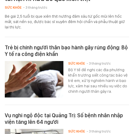
SỨC KHỎE
- 3 tháng trước
Bé gái 2,5 tuổi bị que xiên thịt nướng đâm sâu từ gốc mũi lên hốc
mắt, sát nền sọ, được bác sĩ xuyên đêm hội chẩn và phẫu thuật giữ
lại thị lực.
Trẻ bị chính người thân bạo hành gây rúng động: Bộ
Y tế ra công điện khẩn
SỨC KHỎE
- 3 tháng trước
Bộ Y tế đề nghị các địa phương
khẩn trương siết công tác bảo vệ
trẻ em, xử lý nghiêm hành vi bạo
lực, xâm hại sau nhiều vụ việc do
chính người thân gây ra.
Vụ nghi ngộ độc tại Quảng Trị: Số bệnh nhân nhập
viện tăng lên 64 người
SỨC KHỎE
- 3 tháng trước