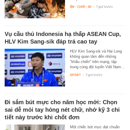
ĂN - CHƠI - ĐI
-
7 giờ trước
Vụ cầu thủ Indonesia hạ thấp ASEAN Cup,
HLV Kim Sang-sik đáp trả cao tay
HLV Kim Sang-sik và Hai Long
không quan tâm đến những
"khẩu chiến" trên mạng, tập
trung cùng đội tuyển Việt Nam…
SPORT
-
7 giờ trước
Đi sắm bút mực cho năm học mới: Chọn
sai dễ mỏi tay hỏng nét chữ, nhớ kỹ 3 chi
tiết này trước khi chốt đơn
Một chiếc bút mực đạt chuẩn