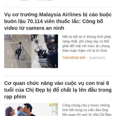
Vụ cơ trưởng Malaysia Airlines bị cáo buộc
buôn lậu 70.114 viên thuốc lắc: Công bố
video từ camera an ninh
Nếu bị kết án ở khung hình phạt
nặng nhất, phi công này có thể
phải đối mặt với mức án chung
thân hoặc thậm chí là tử hình.
THẾ GIỚI ĐÓ ĐÂY
-
6 giờ trước
Cơ quan chức năng vào cuộc vụ con trai 6
tuổi của Chị Đẹp bị đổ chất lạ lên đầu trong
rạp phim
Công chúng chú ý trước những
tình tiết trong vụ việc đau lòng
liên quan tới quý tử nhà Chị Đẹp