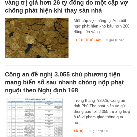
vàng trị giá hơn 26 tỷ đồng do một cặp vợ
chồng phát hiện khi thay sàn nhà
Một cặp vợ chồng tại Anh bất
ngờ phát hiện kho báu hơn 266
đồng tiền vàng.
THẾ GIỚI ĐÓ ĐÂY
-
6 giờ trước
Công an đề nghị 3.055 chủ phương tiện
mang biển số sau nhanh chóng nộp phạt
nguội theo Nghị định 168
Trong tháng 7/2026, Công an
tỉnh Phú Thọ phát hiện và gửi
thông báo tới 3.055 trường hợp
ô tô vi phạm giao thông qua
hệ…
XÃ HỘI
-
6 giờ trước