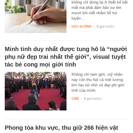
không chỉ dừng lại ở thiết kế bắt
mắt mà phải đảm bảo sự êm
mượt khi viết nhằm hỗ trợ
luyện…
HỌC ĐƯỜNG
-
6 giờ trước
Minh tinh duy nhất được tung hô là “người
phụ nữ đẹp trai nhất thế giới”, visual tuyệt
tác bẻ cong mọi giới tính
Không chỉ nam giới, mỹ nhân
này còn thu hút cả một lượng
lớn fan nữ nhờ vẻ đẹp phi giới
tính của mình.
CINE
-
6 giờ trước
Phong tỏa khu vực, thu giữ 266 hiện vật