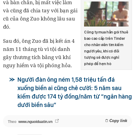
và bàn chân, bị mất việc làm
và cũng đã chia tay với bạn gái
cũ của ông Zuo không lâu sau
đó.
Công ty mua hẳn gói thuê
bao cao cấp trên Tinder
Sau đó, ông Zuo đã bị kết án 4
cho nhân viên tìm kiếm
năm 11 tháng tù vì tội danh
người yêu, khi có đối
gây thương tích bằng vũ khí
tượng sẽ được nghỉ
phép để hẹn hò
nguy hiểm và tội phóng hỏa.
Người đàn ông ném 1,58 triệu tấn đá
xuống biển ai cũng chê cười: 5 năm sau
kiếm được 174 tỷ đồng/năm từ “ngân hàng
dưới biển sâu”
Copy link
Theo
www.nguoiduatin.vn