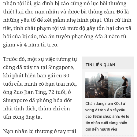
nhận tội lỗi, gia đình bị cáo cũng nỗ lực bồi thường
thiệt hại cho nạn nhân và được bà thông cảm. Đó là
những yếu tố để xét giảm nhẹ hình phạt. Căn cứ tình
tiết, tính chất phạm tội và mức độ gây tổn hại cho xã
hội của bị cáo, tòa án tuyên phạt ông Afa 3 năm tù
giam và 4 năm tù treo.
Trước đó, một sự việc tương tự
TIN LIÊN QUAN
cũng đã xảy ra tại Singapore,
khi phát hiện bạn gái cũ 50
tuổi của mình có bạn trai mới,
ông Zuo Jian Ting, 72 tuổi, ở
Singapore đã phóng hỏa đốt
Chân dung nam KOL tử
nhà tình địch, thậm chí còn
vong vì trèo lên cây cầu
tấn công ông ta.
cao 192m chụp ảnh: Hé lộ
tin nhắn cuối cùng nhắn
gửi đến người yêu
Nạn nhân bị thương ở tay trái