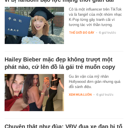
Cô là một influencer trên TikTok
và là fangirl của một nhóm nhạc
K-Pop từng gây tranh cãi vì
tương tác với thần tượng.
THẾ GIỚI ĐÓ ĐÂY
-
6 giờ trước
Hailey Bieber mặc đẹp không trượt một
phát nào, cứ lên đồ là gái trẻ muốn copy
Gu ăn vận của mỹ nhân
Hollywood đơn giản nhưng quá
đỗi sành điệu.
XEM MUA LUÔN
-
6 giờ trước
Chuyện thật như đùa: VĐV đua xe đạp bị tố