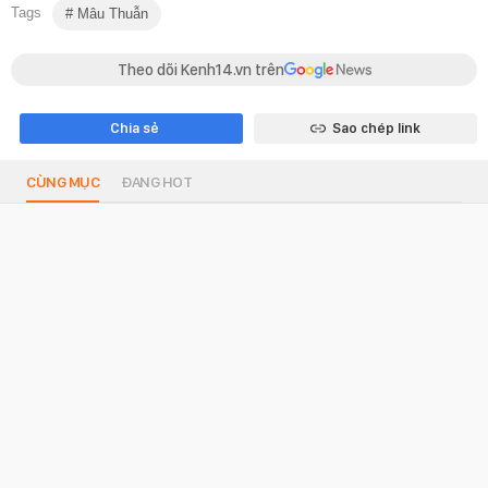
Tags
Mâu Thuẫn
Theo dõi Kenh14.vn trên
Chia sẻ
Sao chép link
CÙNG MỤC
ĐANG HOT