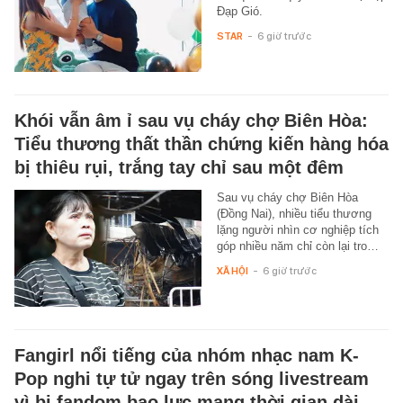
Đạp Gió.
STAR
-
6 giờ trước
Khói vẫn âm ỉ sau vụ cháy chợ Biên Hòa:
Tiểu thương thất thần chứng kiến hàng hóa
bị thiêu rụi, trắng tay chỉ sau một đêm
Sau vụ cháy chợ Biên Hòa
(Đồng Nai), nhiều tiểu thương
lặng người nhìn cơ nghiệp tích
góp nhiều năm chỉ còn lại tro…
XÃ HỘI
-
6 giờ trước
Fangirl nổi tiếng của nhóm nhạc nam K-
Pop nghi tự tử ngay trên sóng livestream
vì bị fandom bạo lực mạng thời gian dài