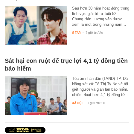
Sau hơn 30 năm hoạt động trong
lĩnh vực giải trí, ở tuổi 52,
Chung Hán Lương vẫn được
xem là một trong những nam…
STAR
-
7 giờ trước
Sát hại con ruột để trục lợi 4,1 tỷ đồng tiền
bảo hiểm
Tòa án nhân dân (TAND) TP. Đà
Nẵng xét xử Tô Thị Ty Na về tội
giết người và gian lận bảo hiểm,
chiếm đoạt hơn 4,1 tỷ đồng từ…
XÃ HỘI
-
7 giờ trước