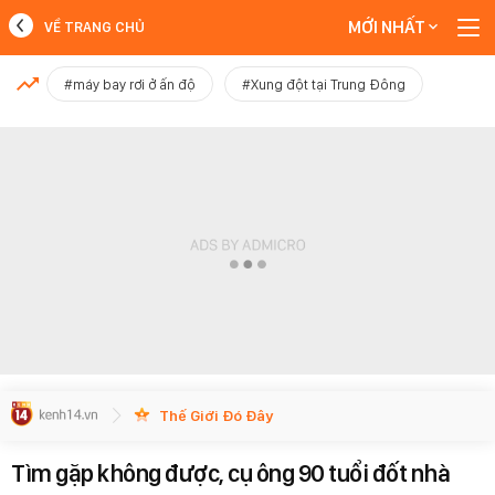
MỚI NHẤT
VỀ TRANG CHỦ
MỚI NHẤT
#máy bay rơi ở ấn độ
#Xung đột tại Trung Đông
Xem thêm
Thế Giới Đó Đây
Tìm gặp không được, cụ ông 90 tuổi đốt nhà