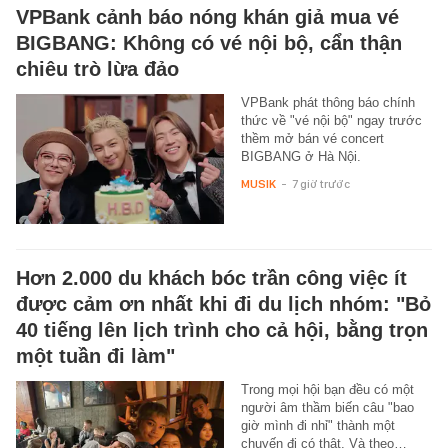
VPBank cảnh báo nóng khán giả mua vé
BIGBANG: Không có vé nội bộ, cẩn thận
chiêu trò lừa đảo
VPBank phát thông báo chính
thức về "vé nội bộ" ngay trước
thềm mở bán vé concert
BIGBANG ở Hà Nội.
MUSIK
-
7 giờ trước
Hơn 2.000 du khách bóc trần công việc ít
được cảm ơn nhất khi đi du lịch nhóm: "Bỏ
40 tiếng lên lịch trình cho cả hội, bằng trọn
một tuần đi làm"
Trong mọi hội bạn đều có một
người âm thầm biến câu "bao
giờ mình đi nhỉ" thành một
chuyến đi có thật. Và theo…