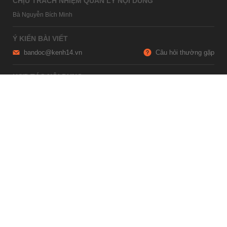
CHỊU TRÁCH NHIỆM QUẢN LÝ NỘI DUNG
Bà Nguyễn Bích Minh
Ý KIẾN BÀI VIẾT
bandoc@kenh14.vn
Câu hỏi thường gặp
HỢP TÁC NỘI DUNG
marketing@kenh14.vn
024 7309 5555
HỖ TRỢ QUẢNG CÁO
giaitrixahoi@admicro.vn
02473007108
TRỤ SỞ HÀ NỘI
Tầng 21, Tòa nhà Center Building, Hapulico Complex, Số 01, phố
Nguyễn Huy Tưởng, phường Thanh Xuân, thành phố Hà Nội
TRỤ SỞ TP.HỒ CHÍ MINH