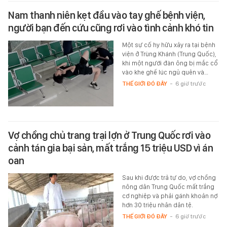
Nam thanh niên kẹt đầu vào tay ghế bệnh viện,
người bạn đến cứu cũng rơi vào tình cảnh khó tin
Một sự cố hy hữu xảy ra tại bệnh
viện ở Trùng Khánh (Trung Quốc),
khi một người đàn ông bị mắc cổ
vào khe ghế lúc ngủ quên và…
THẾ GIỚI ĐÓ ĐÂY
-
6 giờ trước
Vợ chồng chủ trang trại lợn ở Trung Quốc rơi vào
cảnh tán gia bại sản, mất trắng 15 triệu USD vì án
oan
Sau khi được trả tự do, vợ chồng
nông dân Trung Quốc mất trắng
cơ nghiệp và phải gánh khoản nợ
hơn 30 triệu nhân dân tệ.
THẾ GIỚI ĐÓ ĐÂY
-
6 giờ trước