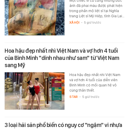
Một chiếc ví cũ cùng những bức
ảnh đã phai màu được phát hiện
trong phần mộ liệt sĩ tại Nghĩa
trang Liệt sĩ Mỹ Hiệp, tỉnh Gia Lai…
XÃ HỘI
-
5 giờ trước
Hoa hậu đẹp nhất nhì Việt Nam và vợ hơn 4 tuổi
của Bình Minh "dính nhau như sam" từ Việt Nam
sang Mỹ
Hoa hậu đẹp nhất nhì Việt Nam
và vợ hơn 4 tuổi của diễn viên
Bình Minh có mối quan hệ vô
cùng thân thiết.
STAR
-
5 giờ trước
3 loại hải sản phổ biến có nguy cơ "ngậm" vi nhựa