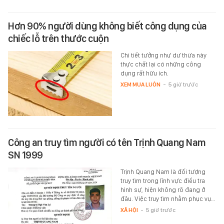
Hơn 90% người dùng không biết công dụng của
chiếc lỗ trên thước cuộn
Chi tiết tưởng như dư thừa này
thực chất lại có những công
dụng rất hữu ích.
XEM MUA LUÔN
-
5 giờ trước
Công an truy tìm người có tên Trịnh Quang Nam
SN 1999
Trịnh Quang Nam là đối tượng
truy tìm trong lĩnh vực điều tra
hình sự, hiện không rõ đang ở
đâu. Việc truy tìm nhằm phục vụ…
XÃ HỘI
-
5 giờ trước