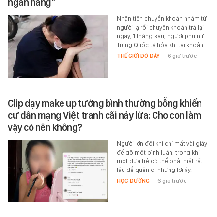
ngân hàng”
Nhận tiền chuyển khoản nhầm từ
người lạ rồi chuyển khoản trả lại
ngay, 1 tháng sau, người phụ nữ
Trung Quốc tá hỏa khi tài khoản…
THẾ GIỚI ĐÓ ĐÂY
-
6 giờ trước
Clip dạy make up tưởng bình thường bỗng khiến
cư dân mạng Việt tranh cãi nảy lửa: Cho con làm
vậy có nên không?
Người lớn đôi khi chỉ mất vài giây
để gõ một bình luận, trong khi
một đứa trẻ có thể phải mất rất
lâu để quên đi những lời ấy.
HỌC ĐƯỜNG
-
6 giờ trước