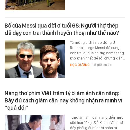
Bố của Messi qua đời ở tuổi 68: Người thợ thép
đã dạy con trai thành huyền thoại như thế nào?
Từ một gia đình lao động ở
Rosario, Jorge Messi đã cùng
con trai đi qua những năm tháng
khó khăn nhất để rồi chứng kiến…
HỌC ĐƯỜNG
-
5 giờ trước
Nàng thơ phim Việt trăm tỷ bị ám ảnh cân nặng:
Bày đủ cách giảm cân, nay không nhận ra mình vì
"quá đói"
Từng ám ảnh cân nặng đến mức
siết hơn 10kg, Đỗ Khánh Vân mới
đây phải giật mình vì nhận ra