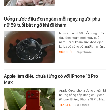
Uống nước đậu đen ngâm mỗi ngày, người phụ
nữ 59 tuổi bất ngờ khi đi khám
Người phụ nữ 59 tuổi uống nước
đậu đen ngâm mỗi ngày suốt 1
năm. Khi đi khám sức khỏe định
kỳ, bà vô cùng bất ngờ khi nhận…
SỨC KHỎE
-
6 giờ trước
Apple làm điều chưa từng có với iPhone 18 Pro
Max
Apple được cho là đang chuẩn bị
những nâng cấp đáng chú ý cho
iPhone 18 Pro, iPhone 18 Pro Max.
TEK-LIFE
-
6 giờ trước