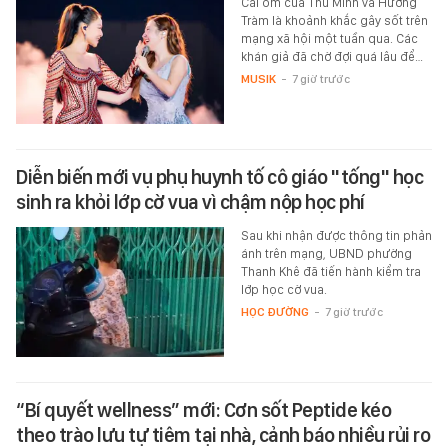
Cái ôm của Thu Minh và Hương
Tràm là khoảnh khắc gây sốt trên
mạng xã hội một tuần qua. Các
khán giả đã chờ đợi quá lâu để…
MUSIK
-
7 giờ trước
Diễn biến mới vụ phụ huynh tố cô giáo "tống" học
sinh ra khỏi lớp cờ vua vì chậm nộp học phí
Sau khi nhận được thông tin phản
ánh trên mạng, UBND phường
Thanh Khê đã tiến hành kiểm tra
lớp học cờ vua.
HỌC ĐƯỜNG
-
7 giờ trước
“Bí quyết wellness” mới: Cơn sốt Peptide kéo
theo trào lưu tự tiêm tại nhà, cảnh báo nhiều rủi ro