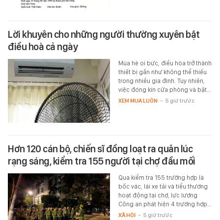
Lời khuyên cho những người thường xuyên bật
điều hoà cả ngày
Mùa hè oi bức, điều hòa trở thành
thiết bị gần như không thể thiếu
trong nhiều gia đình. Tuy nhiên,
việc đóng kín cửa phòng và bật…
XEM MUA LUÔN
-
5 giờ trước
Hơn 120 cán bộ, chiến sĩ đồng loạt ra quân lúc
rạng sáng, kiểm tra 155 người tại chợ đầu mối
Qua kiểm tra 155 trường hợp là
bốc vác, lái xe tải và tiểu thương
hoạt động tại chợ, lực lượng
Công an phát hiện 4 trường hợp…
XÃ HỘI
-
5 giờ trước