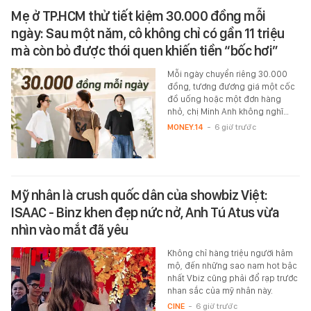
Mẹ ở TP.HCM thử tiết kiệm 30.000 đồng mỗi
ngày: Sau một năm, cô không chỉ có gần 11 triệu
mà còn bỏ được thói quen khiến tiền “bốc hơi”
Mỗi ngày chuyển riêng 30.000
đồng, tương đương giá một cốc
đồ uống hoặc một đơn hàng
nhỏ, chị Minh Anh không nghĩ…
MONEY.14
-
6 giờ trước
Mỹ nhân là crush quốc dân của showbiz Việt:
ISAAC - Binz khen đẹp nức nở, Anh Tú Atus vừa
nhìn vào mắt đã yêu
Không chỉ hàng triệu người hâm
mộ, đến những sao nam hot bậc
nhất Vbiz cũng phải đổ rạp trước
nhan sắc của mỹ nhân này.
CINE
-
6 giờ trước