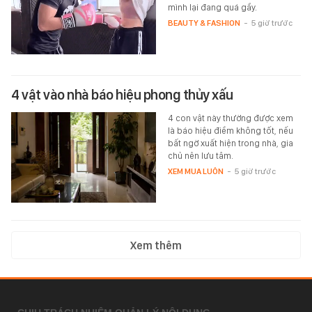
mình lại đang quá gầy.
BEAUTY & FASHION
-
5 giờ trước
4 vật vào nhà báo hiệu phong thủy xấu
4 con vật này thường được xem
là báo hiệu điềm không tốt, nếu
bất ngờ xuất hiện trong nhà, gia
chủ nên lưu tâm.
XEM MUA LUÔN
-
5 giờ trước
Xem thêm