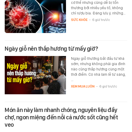
cơ thể nhưng cũng dễ bị tổn
thương bởi nhiều yếu tố, không
chỉ rượu bia. Đáng lưu ý, những…
SỨC KHỎE
-
6 giờ trước
Ngày giỗ nên thắp hương từ mấy giờ?
Ngày giỗ thường bắt đầu từ khá
sớm, nhưng không phải gia đình
nào cũng thắp hương cùng một
thời điểm. Có nhà làm lễ từ sáng,
…
XEM MUA LUÔN
-
6 giờ trước
Món ăn này làm nhanh chóng, nguyên liệu đầy
chợ, ngon miệng đến nỗi cả nước sốt cũng hết
veo