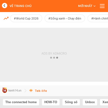
VỀ TRANG CHỦ
MỚI NHẤT
MỚI NHẤT
#World Cup 2026
#Sống xanh - Chạy điện
#Hành chính
Xem thêm
Tek-life
The connected home
HOW-TO
Sống số
Unbox
Xem