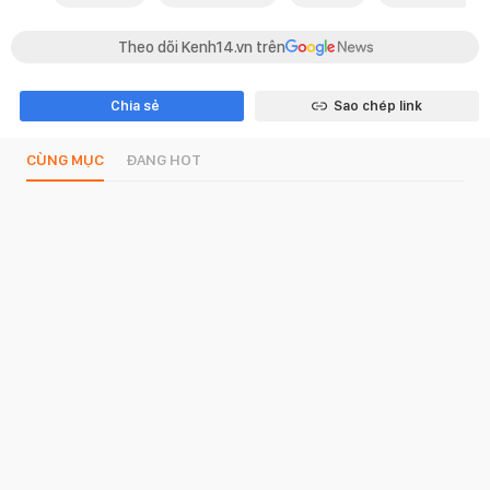
Theo dõi Kenh14.vn trên
Chia sẻ
Sao chép link
CÙNG MỤC
ĐANG HOT