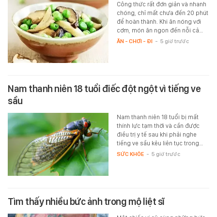
Công thức rất đơn giản và nhanh
chóng, chỉ mất chưa đến 20 phút
để hoàn thành. Khi ăn nóng với
cơm, món ăn ngon đến nỗi cả…
ĂN - CHƠI - ĐI
-
5 giờ trước
Nam thanh niên 18 tuổi điếc đột ngột vì tiếng ve
sầu
Nam thanh niên 18 tuổi bị mất
thính lực tạm thời và cần được
điều trị y tế sau khi phải nghe
tiếng ve sầu kêu liên tục trong…
SỨC KHỎE
-
5 giờ trước
Tìm thấy nhiều bức ảnh trong mộ liệt sĩ