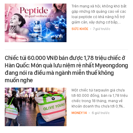
Trên mạng xã hội, không khó bắt
gặp những lời quảng cáo về các
loại peptide có khả năng hỗ trợ
giảm cân, xây dựng cơ bắp,…
SỨC KHỎE
-
7 giờ trước
Chiếc túi 60.000 VNĐ bán được 1,78 triệu chiếc ở
Hàn Quốc: Món quà lưu niệm rẻ nhất Myeongdong
đang nói ra điều mà ngành miễn thuế không
muốn nghe
Một chiếc túi tarpaulin giá chưa
tới 60.000 đồng, bán ra 1,78 triệu
chiếc trong 18 tháng, mang về
khoản doanh thu chưa tới 0,1%…
MONEY.14
-
6 giờ trước