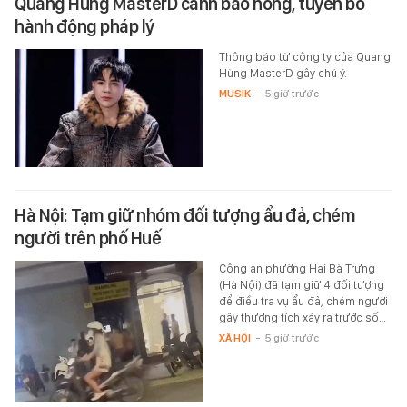
Quang Hùng MasterD cảnh báo nóng, tuyên bố
hành động pháp lý
Thông báo từ công ty của Quang
Hùng MasterD gây chú ý.
MUSIK
-
5 giờ trước
Hà Nội: Tạm giữ nhóm đối tượng ẩu đả, chém
người trên phố Huế
Công an phường Hai Bà Trưng
(Hà Nội) đã tạm giữ 4 đối tượng
để điều tra vụ ẩu đả, chém người
gây thương tích xảy ra trước số…
XÃ HỘI
-
5 giờ trước