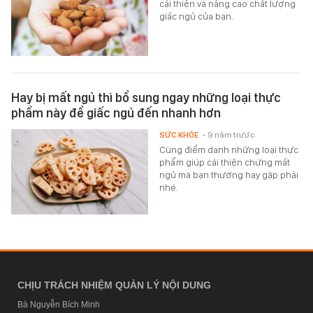
cải thiện và nâng cao chất lượng
giấc ngủ của bạn.
Hay bị mất ngủ thì bổ sung ngay những loại thực
phẩm này để giấc ngủ đến nhanh hơn
SỨC KHỎE
- 9 năm trước
Cùng điểm danh những loại thực
phẩm giúp cải thiện chứng mất
ngủ mà bạn thường hay gặp phải
nhé.
CHỊU TRÁCH NHIỆM QUẢN LÝ NỘI DUNG
Bà Nguyễn Bích Minh