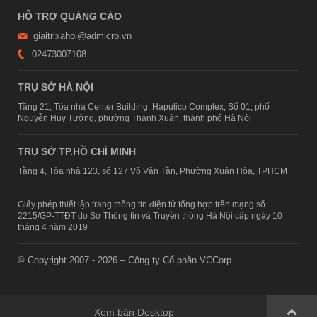
HỖ TRỢ QUẢNG CÁO
giaitrixahoi@admicro.vn
02473007108
TRỤ SỞ HÀ NỘI
Tầng 21, Tòa nhà Center Building, Hapulico Complex, Số 01, phố
Nguyễn Huy Tưởng, phường Thanh Xuân, thành phố Hà Nội
TRỤ SỞ TP.HỒ CHÍ MINH
Tầng 4, Tòa nhà 123, số 127 Võ Văn Tần, Phường Xuân Hòa, TPHCM
Giấy phép thiết lập trang thông tin điện tử tổng hợp trên mạng số
2215/GP-TTĐT do Sở Thông tin và Truyền thông Hà Nội cấp ngày 10
tháng 4 năm 2019
© Copyright 2007 - 2026 – Công ty Cổ phần VCCorp
Xem bản Desktop