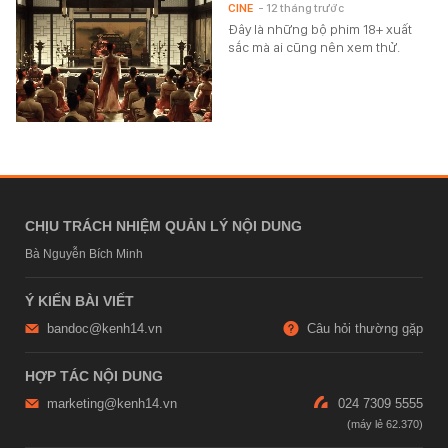
CINE
- 12 tháng trước
Đây là những bộ phim 18+ xuất
sắc mà ai cũng nên xem thử.
CHỊU TRÁCH NHIỆM QUẢN LÝ NỘI DUNG
Bà Nguyễn Bích Minh
Ý KIẾN BÀI VIẾT
bandoc@kenh14.vn
Câu hỏi thường gặp
HỢP TÁC NỘI DUNG
marketing@kenh14.vn
024 7309 5555