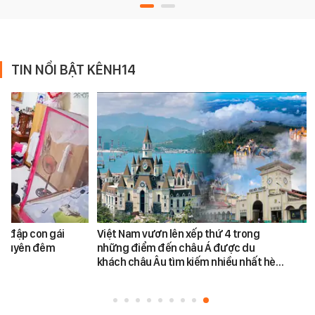
TIN NỔI BẬT KÊNH14
h đập con gái
Việt Nam vươn lên xếp thứ 4 trong
ối xuyên đêm
những điểm đến châu Á được du
khách châu Âu tìm kiếm nhiều nhất hè…