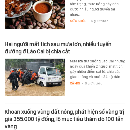
tâm trạng, thức uống này còn
được nhiều người truyền tai
nhau…
SỨC KHỎE
-
6 giờ trước
Hai người mất tích sau mưa lớn, nhiều tuyến
đường ở Lào Cai bị chia cắt
Mưa lớn trút xuống Lào Cai những
ngày qua khiến 2 người mất tích,
gây nhiều điểm sạt lở, chia cắt
giao thông và buộc 34 hộ dân…
XÃ HỘI
-
6 giờ trước
Khoan xuống vùng đất nông, phát hiện số vàng trị
giá 355.000 tỷ đồng, lộ mục tiêu thăm dò 100 tấn
vàng