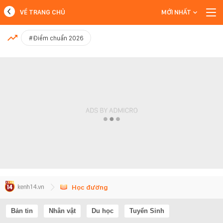
VỀ TRANG CHỦ
MỚI NHẤT
MỚI NHẤT
#Điểm chuẩn 2026
Xem thêm
Học đường
Bản tin
Nhân vật
Du học
Tuyển Sinh