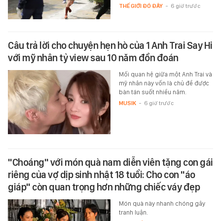
THẾ GIỚI ĐÓ ĐÂY
-
6 giờ trước
Câu trả lời cho chuyện hẹn hò của 1 Anh Trai Say Hi
với mỹ nhân tỷ view sau 10 năm đồn đoán
Mối quan hệ giữa một Anh Trai và
mỹ nhân này vốn là chủ đề được
bàn tán suốt nhiều năm.
MUSIK
-
6 giờ trước
"Choáng" với món quà nam diễn viên tặng con gái
riêng của vợ dịp sinh nhật 18 tuổi: Cho con "áo
giáp" còn quan trọng hơn những chiếc váy đẹp
Món quà này nhanh chóng gây
tranh luận.