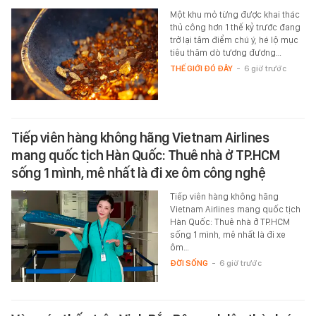
Một khu mỏ từng được khai thác
thủ công hơn 1 thế kỷ trước đang
trở lại tâm điểm chú ý, hé lộ mục
tiêu thăm dò tương đương…
THẾ GIỚI ĐÓ ĐÂY
-
6 giờ trước
Tiếp viên hàng không hãng Vietnam Airlines
mang quốc tịch Hàn Quốc: Thuê nhà ở TP.HCM
sống 1 mình, mê nhất là đi xe ôm công nghệ
Tiếp viên hàng không hãng
Vietnam Airlines mang quốc tịch
Hàn Quốc: Thuê nhà ở TP.HCM
sống 1 mình, mê nhất là đi xe
ôm…
ĐỜI SỐNG
-
6 giờ trước