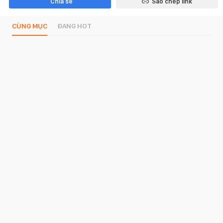
Chia sẻ
Sao chép link
CÙNG MỤC
ĐANG HOT