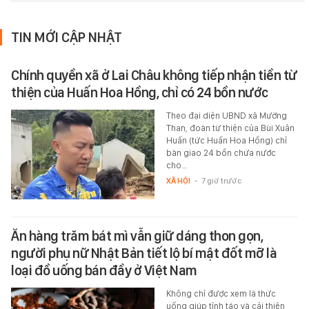
TIN MỚI CẬP NHẬT
Chính quyền xã ở Lai Châu không tiếp nhận tiền từ
thiện của Huấn Hoa Hồng, chỉ có 24 bồn nước
Theo đại diện UBND xã Mường
Than, đoàn từ thiện của Bùi Xuân
Huấn (tức Huấn Hoa Hồng) chỉ
bàn giao 24 bồn chứa nước
cho…
XÃ HỘI
-
7 giờ trước
Ăn hàng trăm bát mì vẫn giữ dáng thon gọn,
người phụ nữ Nhật Bản tiết lộ bí mật đốt mỡ là
loại đồ uống bán đầy ở Việt Nam
Không chỉ được xem là thức
uống giúp tỉnh táo và cải thiện