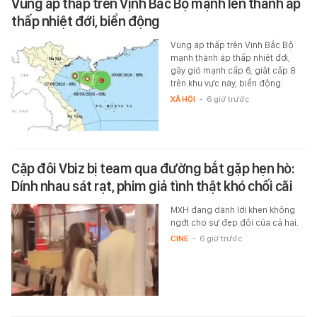
Vùng áp thấp trên Vịnh Bắc Bộ mạnh lên thành áp
thấp nhiệt đới, biển động
Vùng áp thấp trên Vịnh Bắc Bộ
mạnh thành áp thấp nhiệt đới,
gây gió mạnh cấp 6, giật cấp 8
trên khu vực này, biển động.
XÃ HỘI
-
6 giờ trước
Cặp đôi Vbiz bị team qua đường bắt gặp hẹn hò:
Dính nhau sát rạt, phim giả tình thật khó chối cãi
MXH đang dành lời khen không
ngớt cho sự đẹp đôi của cả hai.
CINE
-
6 giờ trước