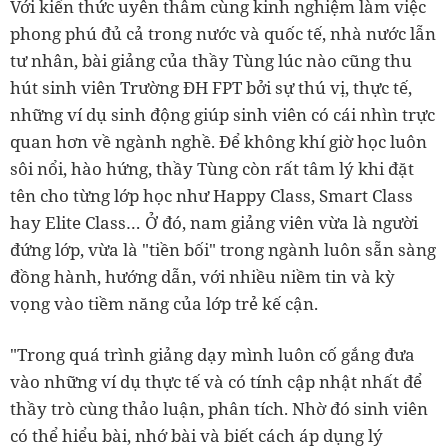
Với kiến thức uyên thâm cùng kinh nghiệm làm việc
phong phú đủ cả trong nước và quốc tế, nhà nước lẫn
tư nhân, bài giảng của thầy Tùng lúc nào cũng thu
hút sinh viên Trường ĐH FPT bởi sự thú vị, thực tế,
những ví dụ sinh động giúp sinh viên có cái nhìn trực
quan hơn về ngành nghề. Để không khí giờ học luôn
sôi nổi, hào hứng, thầy Tùng còn rất tâm lý khi đặt
tên cho từng lớp học như Happy Class, Smart Class
hay Elite Class… Ở đó, nam giảng viên vừa là người
đứng lớp, vừa là "tiền bối" trong ngành luôn sẵn sàng
đồng hành, hướng dẫn, với nhiều niềm tin và kỳ
vọng vào tiềm năng của lớp trẻ kế cận.
"Trong quá trình giảng dạy mình luôn cố gắng đưa
vào những ví dụ thực tế và có tính cập nhật nhất để
thầy trò cùng thảo luận, phân tích. Nhờ đó sinh viên
có thể hiểu bài, nhớ bài và biết cách áp dụng lý