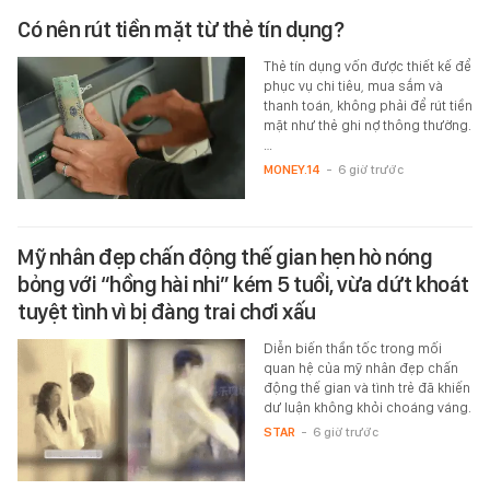
Có nên rút tiền mặt từ thẻ tín dụng?
Thẻ tín dụng vốn được thiết kế để
phục vụ chi tiêu, mua sắm và
thanh toán, không phải để rút tiền
mặt như thẻ ghi nợ thông thường.
…
MONEY.14
-
6 giờ trước
Mỹ nhân đẹp chấn động thế gian hẹn hò nóng
bỏng với “hồng hài nhi” kém 5 tuổi, vừa dứt khoát
tuyệt tình vì bị đàng trai chơi xấu
Diễn biến thần tốc trong mối
quan hệ của mỹ nhân đẹp chấn
động thế gian và tình trẻ đã khiến
dư luận không khỏi choáng váng.
STAR
-
6 giờ trước