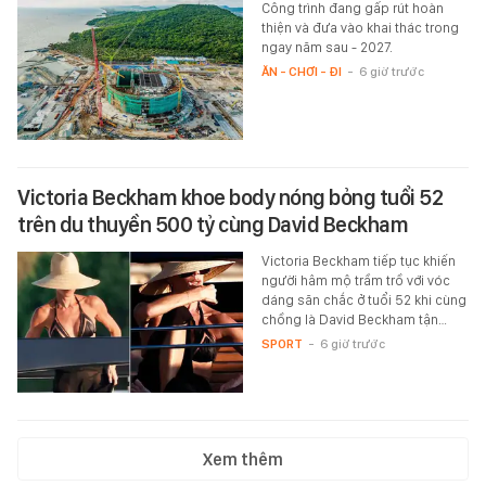
Công trình đang gấp rút hoàn
thiện và đưa vào khai thác trong
ngay năm sau - 2027.
ĂN - CHƠI - ĐI
-
6 giờ trước
Victoria Beckham khoe body nóng bỏng tuổi 52
trên du thuyền 500 tỷ cùng David Beckham
Victoria Beckham tiếp tục khiến
người hâm mộ trầm trồ với vóc
dáng săn chắc ở tuổi 52 khi cùng
chồng là David Beckham tận…
SPORT
-
6 giờ trước
Xem thêm