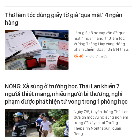
Thợ làm tóc dùng giấy tờ giả 'qua mặt' 4 ngân
hàng
Làm giả hồ sơ vay vốn để qua
mặt 4 ngân hàng, thợ làm tóc
Vương Thắng Huy cùng đồng
phạm chiếm đoạt hơn 514 triệu…
XÃ HỘI
-
6 giờ trước
NÓNG: Xả súng ở trường học Thái Lan khiến 7
người thiệt mạng, nhiều người bị thương, nghi
phạm được phát hiện tử vong trong 1 phòng học
Ngày 7/8, truyền thông Thái Lan
đưa tin một vụ nổ súng nghiêm
trọng đã xảy ra tại Trường
Thepsirin Nonthaburi, quận
Bang…