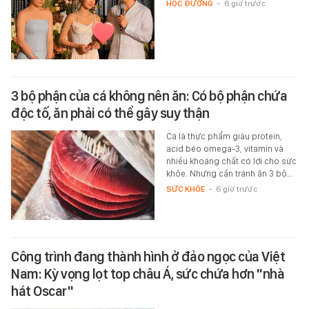
HỌC ĐƯỜNG
-
6 giờ trước
3 bộ phận của cá không nên ăn: Có bộ phận chứa
độc tố, ăn phải có thể gây suy thận
Cá là thực phẩm giàu protein,
acid béo omega-3, vitamin và
nhiều khoáng chất có lợi cho sức
khỏe. Nhưng cần tránh ăn 3 bộ…
SỨC KHỎE
-
6 giờ trước
Công trình đang thành hình ở đảo ngọc của Việt
Nam: Kỳ vọng lọt top châu Á, sức chứa hơn "nhà
hát Oscar"