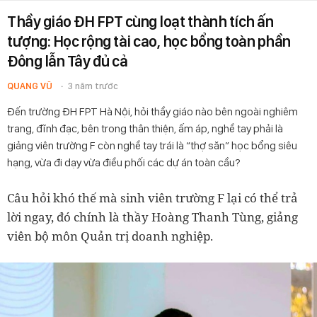
Thầy giáo ĐH FPT cùng loạt thành tích ấn
tượng: Học rộng tài cao, học bổng toàn phần
Đông lẫn Tây đủ cả
QUANG VŨ
3 năm trước
Đến trường ĐH FPT Hà Nội, hỏi thầy giáo nào bên ngoài nghiêm
trang, đĩnh đạc, bên trong thân thiện, ấm áp, nghề tay phải là
giảng viên trường F còn nghề tay trái là “thợ săn” học bổng siêu
hạng, vừa đi dạy vừa điều phối các dự án toàn cầu?
Câu hỏi khó thế mà sinh viên trường F lại có thể trả
lời ngay, đó chính là thầy Hoàng Thanh Tùng, giảng
viên bộ môn Quản trị doanh nghiệp.