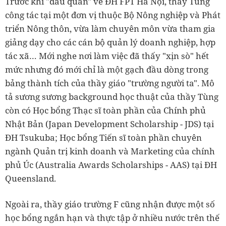
Trước khi "đầu quân" về ĐH FPT Hà Nội, thầy Tùng
công tác tại một đơn vị thuộc Bộ Nông nghiệp và Phát
triển Nông thôn, vừa làm chuyên môn vừa tham gia
giảng dạy cho các cán bộ quản lý doanh nghiệp, hợp
tác xã… Mới nghe nơi làm việc đã thấy "xịn sò" hết
mức nhưng đó mới chỉ là một gạch đầu dòng trong
bảng thành tích của thầy giáo "trường người ta". Mô
tả sương sương background học thuật của thầy Tùng
còn có Học bổng Thạc sĩ toàn phần của Chính phủ
Nhật Bản (Japan Development Scholarship - JDS) tại
ĐH Tsukuba; Học bổng Tiến sĩ toàn phần chuyên
ngành Quản trị kinh doanh và Marketing của chính
phủ Úc (Australia Awards Scholarships - AAS) tại ĐH
Queensland.
Ngoài ra, thầy giáo trường F cũng nhận được một số
học bổng ngắn hạn và thực tập ở nhiều nước trên thế