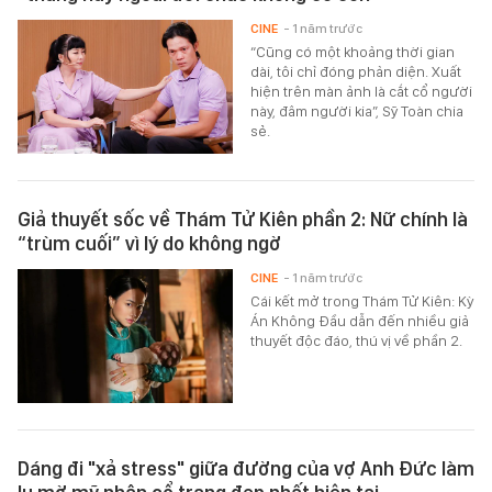
CINE
- 1 năm trước
“Cũng có một khoảng thời gian
dài, tôi chỉ đóng phản diện. Xuất
hiện trên màn ảnh là cắt cổ người
này, đâm người kia”, Sỹ Toàn chia
sẻ.
Giả thuyết sốc về Thám Tử Kiên phần 2: Nữ chính là
“trùm cuối” vì lý do không ngờ
CINE
- 1 năm trước
Cái kết mở trong Thám Tử Kiên: Kỳ
Án Không Đầu dẫn đến nhiều giả
thuyết độc đáo, thú vị về phần 2.
Dáng đi "xả stress" giữa đường của vợ Anh Đức làm