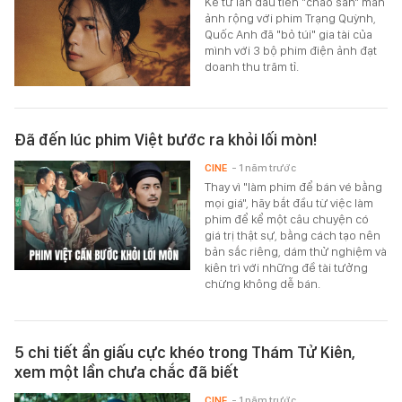
Kể từ lần đầu tiên "chào sân" màn
ảnh rộng với phim Trạng Quỳnh,
Quốc Anh đã "bỏ túi" gia tài của
mình với 3 bộ phim điện ảnh đạt
doanh thu trăm tỉ.
Đã đến lúc phim Việt bước ra khỏi lối mòn!
CINE
- 1 năm trước
Thay vì "làm phim để bán vé bằng
mọi giá", hãy bắt đầu từ việc làm
phim để kể một câu chuyện có
giá trị thật sự, bằng cách tạo nên
bản sắc riêng, dám thử nghiệm và
kiên trì với những đề tài tưởng
chừng không dễ bán.
5 chi tiết ẩn giấu cực khéo trong Thám Tử Kiên,
xem một lần chưa chắc đã biết
CINE
- 1 năm trước