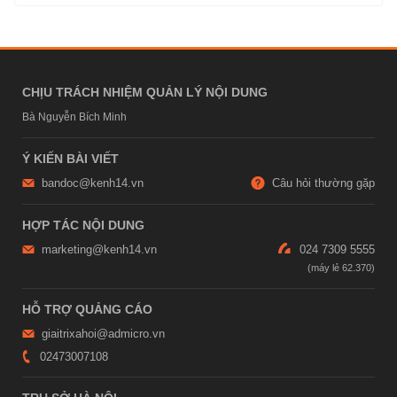
CHỊU TRÁCH NHIỆM QUẢN LÝ NỘI DUNG
Bà Nguyễn Bích Minh
Ý KIẾN BÀI VIẾT
bandoc@kenh14.vn
Câu hỏi thường gặp
HỢP TÁC NỘI DUNG
marketing@kenh14.vn
024 7309 5555
HỖ TRỢ QUẢNG CÁO
giaitrixahoi@admicro.vn
02473007108