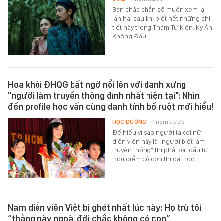
Bạn chắc chắn sẽ muốn xem lại
lần hai sau khi biết hết những chi
tiết này trong Thám Tử Kiên: Kỳ Án
Không Đầu.
Hoa khôi ĐHQG bất ngờ nổi lên với danh xưng
"người làm truyền thông đỉnh nhất hiện tại": Nhìn
đến profile học vấn cùng danh tính bố ruột mới hiểu!
HỌC ĐƯỜNG
- 1 năm trước
Để hiểu vì sao người ta coi nữ
diễn viên này là "người biết làm
truyền thông" thì phải bắt đầu từ
thời điểm cô còn thi đại học.
Nam diễn viên Việt bị ghét nhất lúc này: Họ trù tôi
“thằng này ngoài đời chắc không có con”