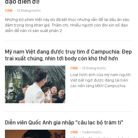
đạo diễn ơi!
CINE
- 12 tháng trước
Những bộ phim Việt này dù đã kết thúc nhưng vẫn để lại dấu ấn sâu
đậm trong lòng khán giả. Thậm chí, nhiều người còn đòi xin số đạo
diễn để năn nỉ sản xuất phần 2.
Mỹ nam Việt đang được truy tìm ở Campuchia: Đẹp
trai xuất chúng, nhìn tới body còn khó thở hơn
CINE
- 12 tháng trước
Loạt hình ảnh của mỹ nam người
Việt bất ngờ được đăng tải trên
các nền tảng MXH Campuchia.
Diễn viên Quốc Anh gia nhập "câu lạc bộ trăm tỉ"
CINE
- 1 năm trước