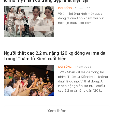
lu mờ mỹ nhân cổ trang đẹp nhất hiện tại
ĐỜI SỐNG
- 1 năm trước
Vô tình lọt ống kính máy quay,
dáng đi của Anh Phạm thu hút
hơn 1,5 triệu lượt xem.
Người thật cao 2,2 m, nặng 120 kg đóng vai ma da
trong ‘Thám tử Kiên’ xuất hiện
ĐỜI SỐNG
- 1 năm trước
TPO - Nhân vật ma da trong bộ
phim “Thám tử Kiên: Kỳ án không
đầu” là do người thật đóng. Anh
là vận động viên, sở hữu chiều
cao 2,2 m và nặng gần 120 kg.
Xem thêm