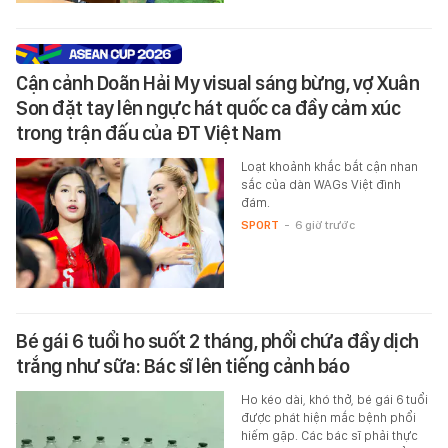
Cận cảnh Doãn Hải My visual sáng bừng, vợ Xuân
Son đặt tay lên ngực hát quốc ca đầy cảm xúc
trong trận đấu của ĐT Việt Nam
Loạt khoảnh khắc bắt cận nhan
sắc của dàn WAGs Việt đình
đám.
SPORT
-
6 giờ trước
Bé gái 6 tuổi ho suốt 2 tháng, phổi chứa đầy dịch
trắng như sữa: Bác sĩ lên tiếng cảnh báo
Ho kéo dài, khó thở, bé gái 6 tuổi
được phát hiện mắc bệnh phổi
hiếm gặp. Các bác sĩ phải thực