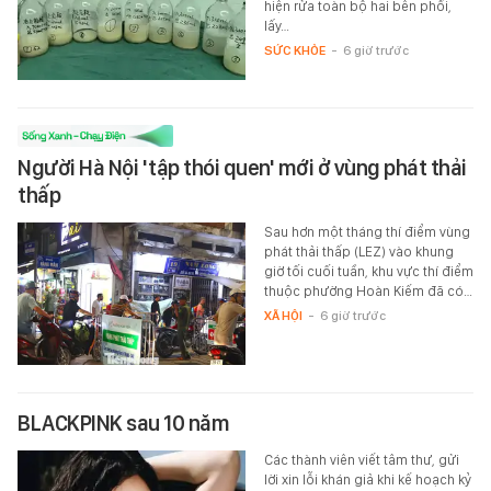
hiện rửa toàn bộ hai bên phổi,
lấy…
SỨC KHỎE
-
6 giờ trước
Người Hà Nội 'tập thói quen' mới ở vùng phát thải
thấp
Sau hơn một tháng thí điểm vùng
phát thải thấp (LEZ) vào khung
giờ tối cuối tuần, khu vực thí điểm
thuộc phường Hoàn Kiếm đã có…
XÃ HỘI
-
6 giờ trước
BLACKPINK sau 10 năm
Các thành viên viết tâm thư, gửi
lời xin lỗi khán giả khi kế hoạch kỷ