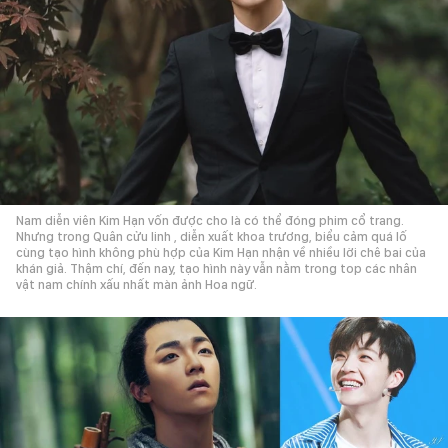
Nam diễn viên Kim Hạn vốn được cho là có thể đóng phim cổ trang.
Nhưng trong Quân cửu linh , diễn xuất khoa trương, biểu cảm quá lố
cùng tạo hình không phù hợp của Kim Hạn nhận về nhiều lời chê bai của
khán giả. Thậm chí, đến nay, tạo hình này vẫn nằm trong top các nhân
vật nam chính xấu nhất màn ảnh Hoa ngữ.