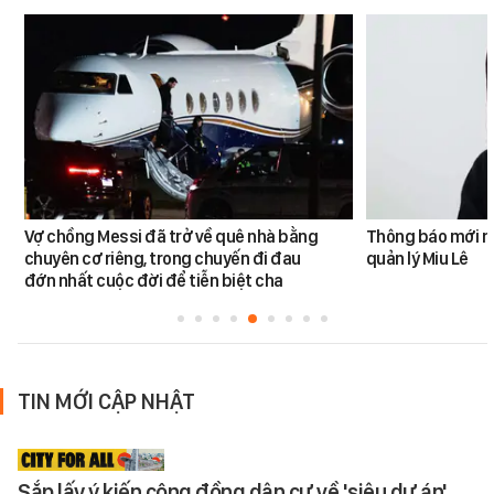
Vợ chồng Messi đã trở về quê nhà bằng
Thông báo mới n
chuyên cơ riêng, trong chuyến đi đau
quản lý Miu Lê
đớn nhất cuộc đời để tiễn biệt cha
TIN MỚI CẬP NHẬT
Sắp lấy ý kiến cộng đồng dân cư về 'siêu dự án'