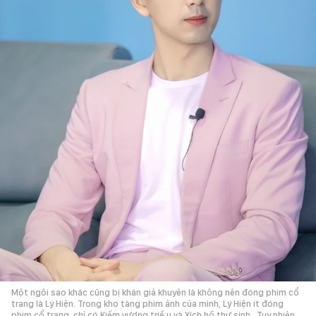
Một ngôi sao khác cũng bị khán giả khuyên là không nên đóng phim cổ
trang là Lý Hiện. Trong kho tàng phim ảnh của mình, Lý Hiện ít đóng
phim cổ trang, chỉ có Kiếm vương triề u và Xích hồ thư sinh . Tuy nhiên,