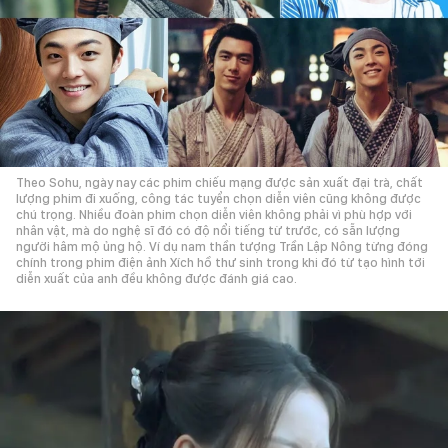
Theo Sohu, ngày nay các phim chiếu mạng được sản xuất đại trà, chất
lượng phim đi xuống, công tác tuyển chọn diễn viên cũng không được
chú trọng. Nhiều đoàn phim chọn diễn viên không phải vì phù hợp với
nhân vật, mà do nghệ sĩ đó có độ nổi tiếng từ trước, có sẵn lượng
người hâm mộ ủng hộ. Ví dụ nam thần tượng Trần Lập Nông từng đóng
chính trong phim điện ảnh Xích hồ thư sinh trong khi đó từ tạo hình tới
diễn xuất của anh đều không được đánh giá cao.