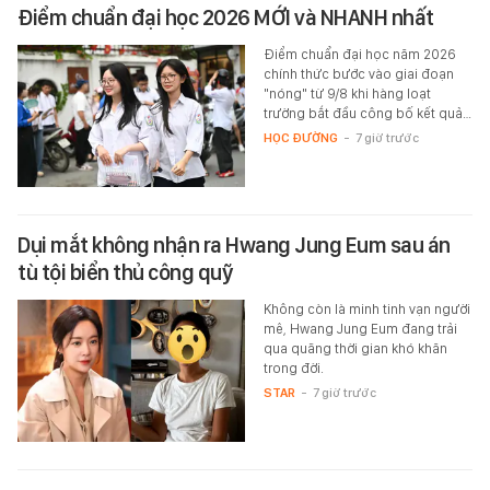
Điểm chuẩn đại học 2026 MỚI và NHANH nhất
Điểm chuẩn đại học năm 2026
chính thức bước vào giai đoạn
"nóng" từ 9/8 khi hàng loạt
trường bắt đầu công bố kết quả…
HỌC ĐƯỜNG
-
7 giờ trước
Dụi mắt không nhận ra Hwang Jung Eum sau án
tù tội biển thủ công quỹ
Không còn là minh tinh vạn người
mê, Hwang Jung Eum đang trải
qua quãng thời gian khó khăn
trong đời.
STAR
-
7 giờ trước