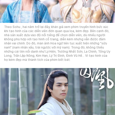
Theo Sohu , hai năm trở lại đây, khán giả xem phim truyền hình bức xúc
khi tạo hình của các diễn viên đơn quan qua loa, kém đẹp. Bên cạnh đó,
nhà sản xuất dựa vào độ nổi tiếng để chọn diễn viên, dù nhiều người
không phù hợp với tạo hình cổ trang, diễn kém nhưng vẫn được đảm
nhận vai chính. Do đó, màn ảnh Hoa ngữ liên tục xuất hiện những "sửu
nam" (nam nhân xấu, trái ngược với mỹ nam). Trong đó, không thiếu
những cái tên nổi danh như Lý Hiện, Trương Nhất Sơn, La Chính, Tống Uy
Long, Trần Lập Nông, Kim Hạn, Lý Trị Đình, Đinh Vũ Hề... Vì tạo hình của
họ kém đẹp mà thành tích của phim bết bát.