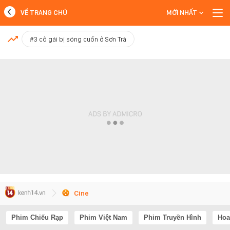
VỀ TRANG CHỦ
MỚI NHẤT
MỚI NHẤT
#3 cô gái bị sóng cuốn ở Sơn Trà
Xem thêm
Cine
Phim Chiếu Rạp
Phim Việt Nam
Phim Truyền Hình
Hoa