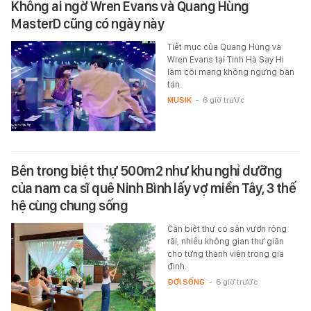
Không ai ngờ Wren Evans và Quang Hùng
MasterD cũng có ngày này
Tiết mục của Quang Hùng và
Wren Evans tại Tinh Hà Say Hi
làm cõi mạng không ngừng bàn
tán.
MUSIK
-
6 giờ trước
Bên trong biệt thự 500m2 như khu nghỉ dưỡng
của nam ca sĩ quê Ninh Bình lấy vợ miền Tây, 3 thế
hệ cùng chung sống
Căn biệt thự có sân vườn rộng
rãi, nhiều không gian thư giãn
cho từng thành viên trong gia
đình.
ĐỜI SỐNG
-
6 giờ trước