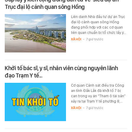
Trục đại lộ cảnh quan sông Hồng
Liên danh Nhà đầu tư dự án Trục
đại lộ cảnh quan sông Hồng
đang phối hợp với các cơ quan
liên quan chuẩn bị tổ chức lấy ý…
XÃ HỘI
-
7 giờ trước
Khởi tố bác sĩ, y sĩ, nhân viên cùng nguyên lãnh
đạo Trạm Y tế...
Cơ quan Cảnh sát điều tra Công
an tỉnh Đắk Lắk đã khởi tố 7 bị
can trong vụ án “Tham ô tài sản”
xảy ra tại Trạm Y tế phường 8,…
XÃ HỘI
-
7 giờ trước