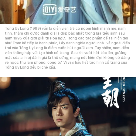
Tống Uy Long (1999) vốn là diễn viên trẻ có ngoại hình mạnh mẽ, nam
tính, thậm chí được đánh giá là đẹp bậc nhất trong lứa tiểu sinh sau
năm 1995 của giới giải trí Hoa ngữ. Trong các tác phẩm đề tài hiện đại
như Trạm kế tiếp là hạnh phúc, Lấy danh nghĩa người nhà , vẻ ngoài điển
trai của Tống Uy Long là điểm cuốn hút người xem. Tuy nhiên, nam diễn
viên không hợp với tạo hình cổ trang. Sau khi vuốt hết tóc lên, gương
mặt của anh bị đánh giá là thô cứng, mang nét hiện đại, không có dáng
vẻ ngọc thụ lâm phong, công tử. Vì vậy, hầu hết tạo hình cổ trang của
Tống Uy Long đều bị chê xấu.