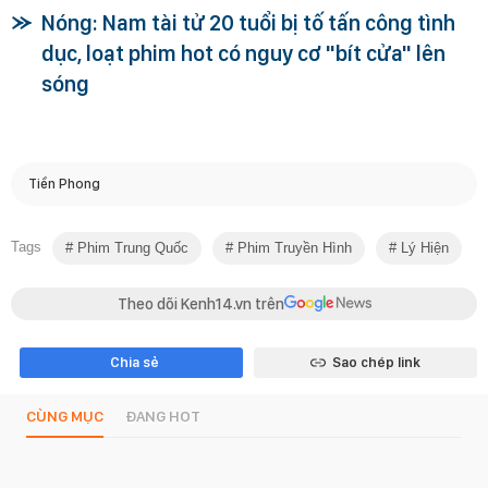
Nóng: Nam tài tử 20 tuổi bị tố tấn công tình
dục, loạt phim hot có nguy cơ "bít cửa" lên
sóng
Tiền Phong
Tags
Phim Trung Quốc
Phim Truyền Hình
Lý Hiện
Theo dõi Kenh14.vn trên
Chia sẻ
Sao chép link
CÙNG MỤC
ĐANG HOT