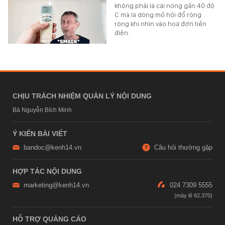
không phải là cái nóng gần 40 độ
C mà là dòng mồ hôi đổ ròng
ròng khi nhìn vào hoá đơn tiền
điện.
CHỊU TRÁCH NHIỆM QUẢN LÝ NỘI DUNG
Bà Nguyễn Bích Minh
Ý KIẾN BÀI VIẾT
bandoc@kenh14.vn
Câu hỏi thường gặp
HỢP TÁC NỘI DUNG
marketing@kenh14.vn
024 7309 5555
HỖ TRỢ QUẢNG CÁO