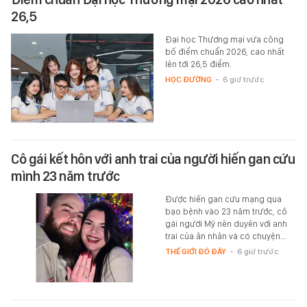
26,5
Đại học Thương mại vừa công
bố điểm chuẩn 2026, cao nhất
lên tới 26,5 điểm.
HỌC ĐƯỜNG
-
6 giờ trước
Cô gái kết hôn với anh trai của người hiến gan cứu
mình 23 năm trước
Được hiến gan cứu mạng qua
bạo bệnh vào 23 năm trước, cô
gái người Mỹ nên duyên với anh
trai của ân nhân và có chuyện…
THẾ GIỚI ĐÓ ĐÂY
-
6 giờ trước