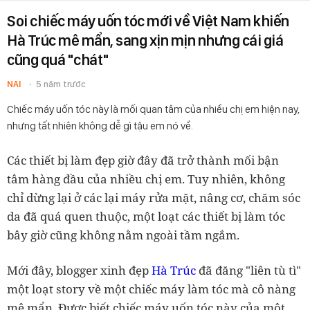
Soi chiếc máy uốn tóc mới về Việt Nam khiến
Hà Trúc mê mẩn, sang xịn mịn nhưng cái giá
cũng quá "chát"
NAI
5 năm trước
Chiếc máy uốn tóc này là mối quan tâm của nhiều chị em hiện nay,
nhưng tất nhiên không dễ gì tậu em nó về.
Các thiết bị làm đẹp giờ đây đã trở thành mối bận
tâm hàng đầu của nhiều chị em. Tuy nhiên, không
chỉ dừng lại ở các lại máy rửa mặt, nâng cơ, chăm sóc
da đã quá quen thuộc, một loạt các thiết bị làm tóc
bây giờ cũng không nằm ngoài tầm ngắm.
Mới đây, blogger xinh đẹp
Hà Trúc
đã đăng "liên tù tì"
một loạt story về một chiếc máy làm tóc mà cô nàng
mê mẩn. Được biết chiếc máy uốn tóc này của một