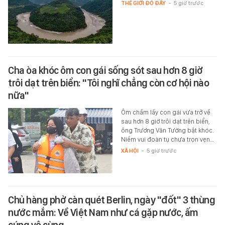
THẾ GIỚI ĐÓ ĐÂY
-
5 giờ trước
Cha òa khóc ôm con gái sống sót sau hơn 8 giờ
trôi dạt trên biển: "Tôi nghĩ chẳng còn cơ hội nào
nữa"
Ôm chầm lấy con gái vừa trở về
sau hơn 8 giờ trôi dạt trên biển,
ông Trương Văn Tường bật khóc.
Niềm vui đoàn tụ chưa trọn vẹn…
XÃ HỘI
-
5 giờ trước
Chủ hàng phở càn quét Berlin, ngày "đốt" 3 thùng
nước mắm: Về Việt Nam như cá gặp nước, ấm
cúng vô cùng