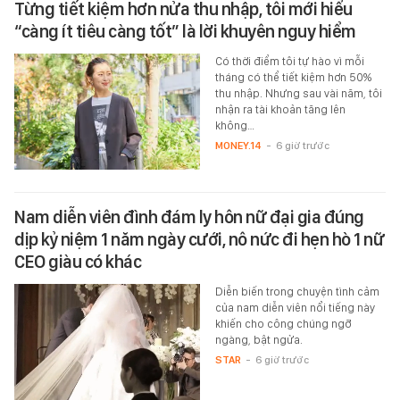
Từng tiết kiệm hơn nửa thu nhập, tôi mới hiểu
“càng ít tiêu càng tốt” là lời khuyên nguy hiểm
Có thời điểm tôi tự hào vì mỗi
tháng có thể tiết kiệm hơn 50%
thu nhập. Nhưng sau vài năm, tôi
nhận ra tài khoản tăng lên
không…
MONEY.14
-
6 giờ trước
Nam diễn viên đình đám ly hôn nữ đại gia đúng
dịp kỷ niệm 1 năm ngày cưới, nô nức đi hẹn hò 1 nữ
CEO giàu có khác
Diễn biến trong chuyện tình cảm
của nam diễn viên nổi tiếng này
khiến cho công chúng ngỡ
ngàng, bật ngửa.
STAR
-
6 giờ trước