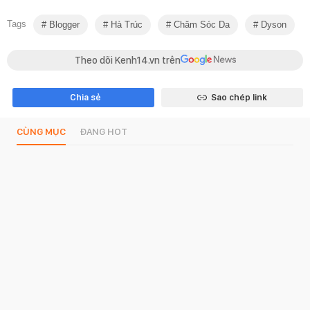
Tags
Blogger
Hà Trúc
Chăm Sóc Da
Dyson
Theo dõi Kenh14.vn trên
Chia sẻ
Sao chép link
CÙNG MỤC
ĐANG HOT