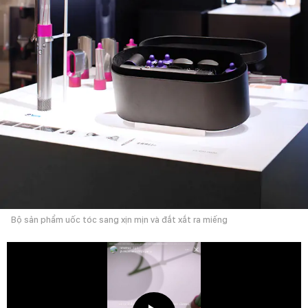
Bộ sản phẩm uốc tóc sang xịn mịn và đắt xắt ra miếng