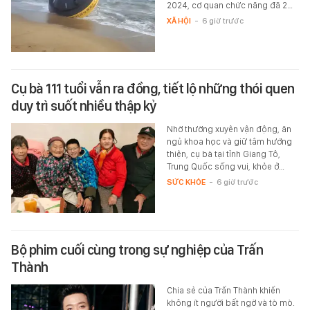
2024, cơ quan chức năng đã 2…
XÃ HỘI
-
6 giờ trước
Cụ bà 111 tuổi vẫn ra đồng, tiết lộ những thói quen
duy trì suốt nhiều thập kỷ
Nhờ thường xuyên vận động, ăn
ngủ khoa học và giữ tâm hướng
thiện, cụ bà tại tỉnh Giang Tô,
Trung Quốc sống vui, khỏe ở…
SỨC KHỎE
-
6 giờ trước
Bộ phim cuối cùng trong sự nghiệp của Trấn
Thành
Chia sẻ của Trấn Thành khiến
không ít người bất ngờ và tò mò.