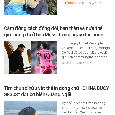
THẾ GIỚI ĐÓ ĐÂY
-
6 giờ trước
Cảm động cách đồng đội, bạn thân và nửa thế
giới bóng đá ở bên Messi trong ngày đau buồn
Trong ngày Lionel Messi phải trở
về Rosario tiễn biệt cha, Rodrigo
De Paul đã có cách đặc biệt để
gửi tình cảm tới người bạn thân.…
SPORT
-
6 giờ trước
Tìm chủ sở hữu vật thể in dòng chữ "CHINA BUOY
SF303" dạt bờ biển Quảng Ngãi
Vật thể lạ hình trụ tròn in dòng
chữ CHINA BUOY SF303 trôi dạt
vào bờ biển Quảng Ngãi năm