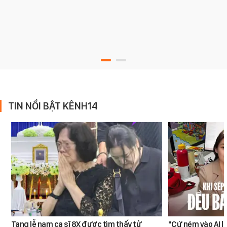
TIN NỔI BẬT KÊNH14
Tang lễ nam ca sĩ 8X được tìm thấy tử
"Cứ ném vào AI l