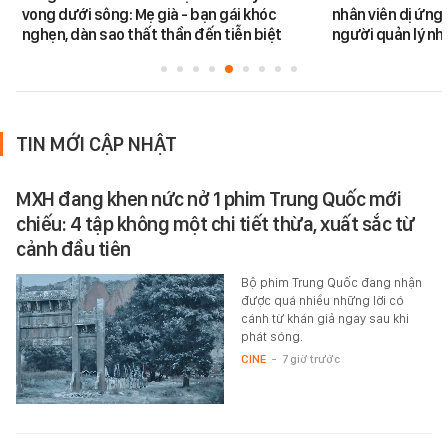
vong dưới sông: Mẹ già - bạn gái khóc
nhân viên dị ứng 
nghẹn, dàn sao thất thần đến tiễn biệt
người quản lý nh
TIN MỚI CẬP NHẬT
MXH đang khen nức nở 1 phim Trung Quốc mới
chiếu: 4 tập không một chi tiết thừa, xuất sắc từ
cảnh đầu tiên
Bộ phim Trung Quốc đang nhận
được quá nhiều những lời có
cánh từ khán giả ngay sau khi
phát sóng.
CINE
-
7 giờ trước