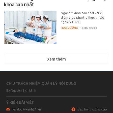
khoa cao nhất
Ngành Y khoa cao nhất với 22
điểm theo phương thức thi tốt
nghiệp THPT.
HỌC ĐƯỜNG
-
5 giờ trước
Xem thêm
CHỊU TRÁCH NHIỆM QUẢN LÝ NỘI DUNG
Bà Nguyễn Bích Minh
Ý KIẾN BÀI VIẾT
bandoc@kenh14.vn
Câu hỏi thường gặp