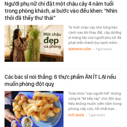
Người phụ nữ chỉ đặt một chậu cây 4 năm tuổi
trong phòng khách, ai bước vào đều khen: “Nhìn
thôi đã thấy thư thái”
Từ một chậu cây nhỏ từng héo
cành sau khi thay đất, cây dương
xỉ măng tây của người phụ nữ đã
phát triển thành bụi xanh mềm…
XEM MUA LUÔN
-
7 giờ trước
Các bác sĩ nói thẳng: 6 thực phẩm ĂN ÍT LẠI nếu
muốn phòng đột quỵ
Toàn món "vạn người mê" nhưng
cũng là "kẻ tiếp tay" cho đột quỵ.
Nếu không muốn sớm nằm trong
phòng cấp cứu, tốt nhất bạn…
SỨC KHỎE
-
7 giờ trước