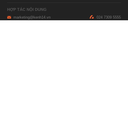
HỢP TÁC NỘI DUNG
marketing@kenh14.vn
024 7309 5555
HỖ TRỢ QUẢNG CÁO
giaitrixahoi@admicro.vn
02473007108
TRỤ SỞ HÀ NỘI
Tầng 21, Tòa nhà Center Building, Hapulico Complex, Số 01, phố
Nguyễn Huy Tưởng, phường Thanh Xuân, thành phố Hà Nội
TRỤ SỞ TP.HỒ CHÍ MINH
Tầng 4, Tòa nhà 123, số 127 Võ Văn Tần, Phường Xuân Hòa, TPHCM
Giấy phép thiết lập trang thông tin điện tử tổng hợp trên mạng số
2215/GP-TTĐT do Sở Thông tin và Truyền thông Hà Nội cấp ngày 10
tháng 4 năm 2019