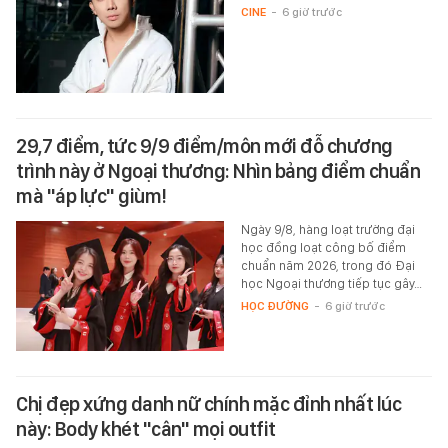
CINE
-
6 giờ trước
29,7 điểm, tức 9/9 điểm/môn mới đỗ chương
trình này ở Ngoại thương: Nhìn bảng điểm chuẩn
mà "áp lực" giùm!
Ngày 9/8, hàng loạt trường đại
học đồng loạt công bố điểm
chuẩn năm 2026, trong đó Đại
học Ngoại thương tiếp tục gây…
HỌC ĐƯỜNG
-
6 giờ trước
Chị đẹp xứng danh nữ chính mặc đỉnh nhất lúc
này: Body khét "cân" mọi outfit