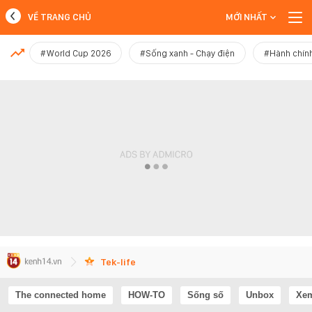
VỀ TRANG CHỦ
MỚI NHẤT
MỚI NHẤT
#World Cup 2026
#Sống xanh - Chạy điện
#Hành chính
Xem thêm
Tek-life
The connected home
HOW-TO
Sống số
Unbox
Xem