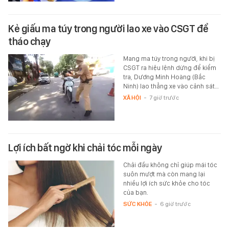
Kẻ giấu ma túy trong người lao xe vào CSGT để
tháo chạy
Mang ma túy trong người, khi bị
CSGT ra hiệu lệnh dừng để kiểm
tra, Dương Minh Hoàng (Bắc
Ninh) lao thẳng xe vào cảnh sát…
XÃ HỘI
-
7 giờ trước
Lợi ích bất ngờ khi chải tóc mỗi ngày
Chải đầu không chỉ giúp mái tóc
suôn mượt mà còn mang lại
nhiều lợi ích sức khỏe cho tóc
của bạn.
SỨC KHỎE
-
6 giờ trước