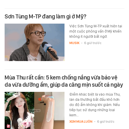
Sơn Tùng M-TP đang làm gì ở Mỹ?
Việc Sơn Tùng M-TP xuất hiện tại
một cuộc phỏng vấn ở Mỹ khiến
không ít người bất ngờ.
MUSIK
-
6 giờ trước
Mùa Thu rất cần: 5 kem chống nắng vừa bảo vệ
da vừa dưỡng ẩm, giúp da căng mịn suốt cả ngày
Điểm khác biệt là vào mùa Thu,
làn da thường bắt đầu khô hơn
do độ ẩm không khí giảm. Nếu
tiếp tục sử dụng những loại
kem…
XEM MUA LUÔN
-
6 giờ trước