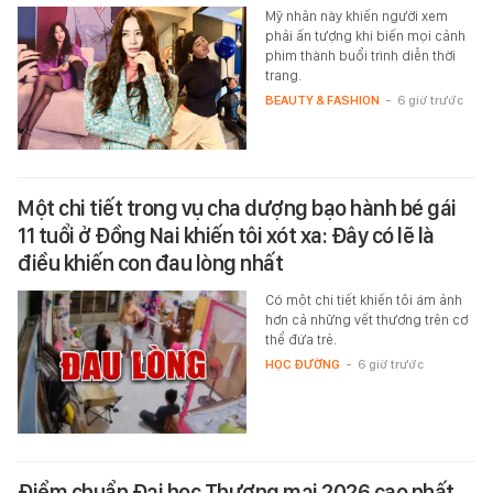
Mỹ nhân này khiến người xem
phải ấn tượng khi biến mọi cảnh
phim thành buổi trình diễn thời
trang.
BEAUTY & FASHION
-
6 giờ trước
Một chi tiết trong vụ cha dượng bạo hành bé gái
11 tuổi ở Đồng Nai khiến tôi xót xa: Đây có lẽ là
điều khiến con đau lòng nhất
Có một chi tiết khiến tôi ám ảnh
hơn cả những vết thương trên cơ
thể đứa trẻ.
HỌC ĐƯỜNG
-
6 giờ trước
Điểm chuẩn Đại học Thương mại 2026 cao nhất