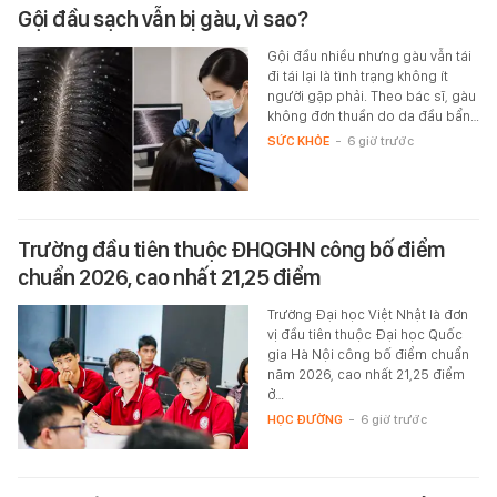
Gội đầu sạch vẫn bị gàu, vì sao?
Gội đầu nhiều nhưng gàu vẫn tái
đi tái lại là tình trạng không ít
người gặp phải. Theo bác sĩ, gàu
không đơn thuần do da đầu bẩn…
SỨC KHỎE
-
6 giờ trước
Trường đầu tiên thuộc ĐHQGHN công bố điểm
chuẩn 2026, cao nhất 21,25 điểm
Trường Đại học Việt Nhật là đơn
vị đầu tiên thuộc Đại học Quốc
gia Hà Nội công bố điểm chuẩn
năm 2026, cao nhất 21,25 điểm
ở…
HỌC ĐƯỜNG
-
6 giờ trước