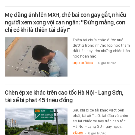
Mẹ đăng ảnh lên MXH, chê bai con gay gắt, nhiều
người xem xong vội can ngăn: "Đừng mắng, con
chị có khi là thiên tài đấy!"
Thiên tài chưa chắc được nuôi
dưỡng trong những lớp học thêm
đắt tiền hay trên những chiếc bàn
học hoàn hảo.
HỌC ĐƯỜNG
-
6 giờ trước
Chèn ép xe khác trên cao tốc Hà Nội - Lạng Sơn,
tài xế bị phạt 45 triệu đồng
Sau khi bị xe tải khác vượt bên
phải, tài xế T.L.Q. tạt đầu và chèn
ép lại chiếc xe này trên cao tốc
Hà Nội - Lạng Sơn, gây nguy…
XÃ HỘI
-
6 giờ trước