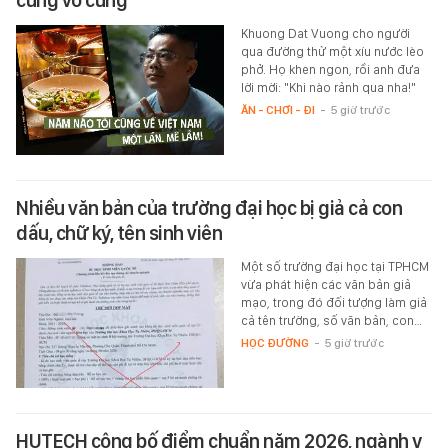
Khuong Dat Vuong cho người
qua đường thử một xíu nước lèo
phở. Họ khen ngon, rồi anh đưa
lời mời: "Khi nào rảnh qua nha!"
ĂN - CHƠI - ĐI
-
5 giờ trước
Nhiều văn bản của trường đại học bị giả cả con
dấu, chữ ký, tên sinh viên
Một số trường đại học tại TPHCM
vừa phát hiện các văn bản giả
mạo, trong đó đối tượng làm giả
cả tên trường, số văn bản, con…
HỌC ĐƯỜNG
-
5 giờ trước
HUTECH công bố điểm chuẩn năm 2026, ngành y