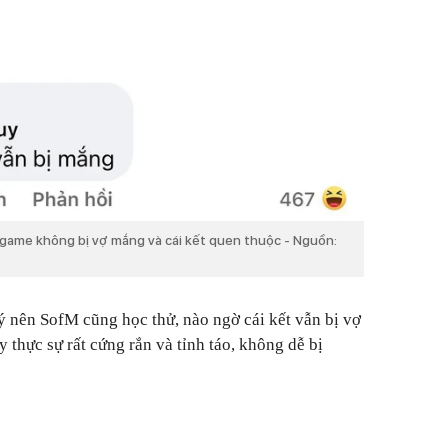
ame không bị vợ mắng và cái kết quen thuộc - Nguồn:
ý nên SofM cũng học thử, nào ngờ cái kết vẫn bị vợ
thực sự rất cứng rắn và tỉnh táo, không dễ bị