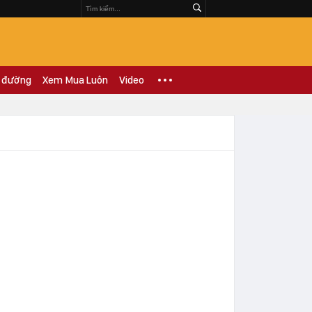
 đường
Xem Mua Luôn
Video