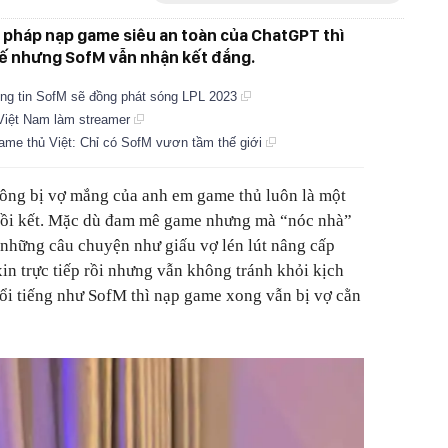
pháp nạp game siêu an toàn của ChatGPT thì
hế nhưng SofM vẫn nhận kết đắng.
ông tin SofM sẽ đồng phát sóng LPL 2023
Việt Nam làm streamer
 game thủ Việt: Chỉ có SofM vươn tầm thế giới
ông bị vợ mắng của anh em game thủ luôn là một
hồi kết. Mặc dù đam mê game nhưng mà “nóc nhà”
ó những câu chuyện như giấu vợ lén lút nâng cấp
in trực tiếp rồi nhưng vẫn không tránh khỏi kịch
nổi tiếng như SofM thì nạp game xong vẫn bị vợ cằn