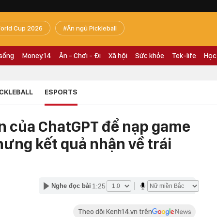
orld Cup 2026
Ăn ngủ Pickleball
 sống
Money.14
Ăn - Chơi - Đi
Xã hội
Sức khỏe
Tek-life
Học
ICKLEBALL
ESPORTS
ên của ChatGPT để nạp game
ưng kết quả nhận về trái
1:25
Nghe đọc bài
Theo dõi Kenh14.vn trên