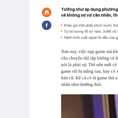
Tưởng như áp dụng phương 
sẽ không sợ vợ cằn nhằn, t
Khán giả Việt phấn khích trước th
Từ bỏ lương 55 tỷ/ năm, SofM về 
Hành trình xuất ngoại thi đấu của
Xưa nay, việc nạp game mà kh
câu chuyện dài tập không có 
nói là phải sợ. Thế nên mới c
game rồi bị mắng sau, hay có x
bản cũ. Kể cả có là game thủ 
nhằn như thường thôi.