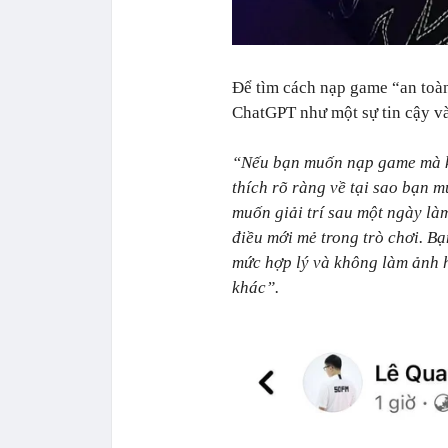
Để tìm cách nạp game “an toà
ChatGPT như một sự tin cậy và
“Nếu bạn muốn nạp game mà kh
thích rõ ràng về tại sao bạn m
muốn giải trí sau một ngày l
điều mới mẻ trong trò chơi. B
mức hợp lý và không làm ảnh 
khác”.