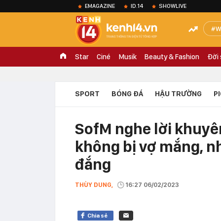
EMAGAZINE
ID.14
SHOWLIVE
W
Star
Ciné
Musik
Beauty & Fashion
Đời
SPORT
BÓNG ĐÁ
HẬU TRƯỜNG
P
SofM nghe lời khuy
không bị vợ mắng, nh
đắng
THÙY DUNG,
16:27 06/02/2023
Chia sẻ