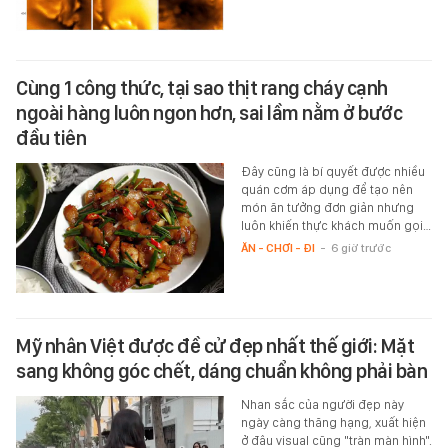
Cùng 1 công thức, tại sao thịt rang cháy cạnh
ngoài hàng luôn ngon hơn, sai lầm nằm ở bước
đầu tiên
Đây cũng là bí quyết được nhiều
quán cơm áp dụng để tạo nên
món ăn tưởng đơn giản nhưng
luôn khiến thực khách muốn gọi…
ĂN - CHƠI - ĐI
-
6 giờ trước
Mỹ nhân Việt được đề cử đẹp nhất thế giới: Mặt
sang không góc chết, dáng chuẩn không phải bàn
Nhan sắc của người đẹp này
ngày càng thăng hạng, xuất hiện
ở đâu visual cũng "tràn màn hình".