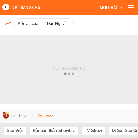
VỀ TRANG CHỦ
MỚI NHẤT
MỚI NHẤT
#Ồn ào của Thư Đan Nguyễn
Xem thêm
Star
Sao Việt
Hội bạn thân Showbiz
TV Show
Đi Soi Sao Đi