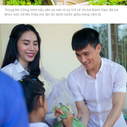
Trong khi Công Vinh nấu yến và năn nỉ vợ trở về thì bé Bánh Gạo đã òa
khóc nức nở khi thấy mẹ lặn lội dưới nước giữa vùng tâm lũ