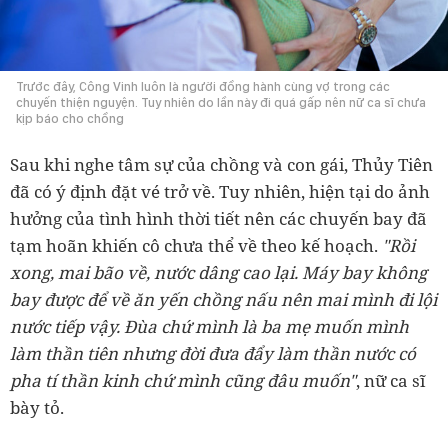
Trước đây, Công Vinh luôn là người đồng hành cùng vợ trong các
chuyến thiện nguyện. Tuy nhiên do lần này đi quá gấp nên nữ ca sĩ chưa
kịp báo cho chồng
Sau khi nghe tâm sự của chồng và con gái, Thủy Tiên
đã có ý định đặt vé trở về. Tuy nhiên, hiện tại do ảnh
hưởng của tình hình thời tiết nên các chuyến bay đã
tạm hoãn khiến cô chưa thể về theo kế hoạch.
"Rồi
xong, mai bão về, nước dâng cao lại. Máy bay không
bay được để về ăn yến chồng nấu nên mai mình đi lội
nước tiếp vậy. Đùa chứ mình là ba mẹ muốn mình
làm thần tiên nhưng đời đưa đẩy làm thần nước có
pha tí thần kinh chứ mình cũng đâu muốn"
, nữ ca sĩ
bày tỏ.