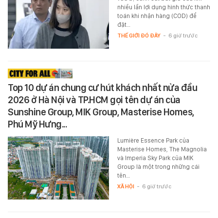
nhiều lần lợi dụng hình thức thanh
toán khi nhận hàng (COD) để
đặt…
THẾ GIỚI ĐÓ ĐÂY
-
6 giờ trước
Top 10 dự án chung cư hút khách nhất nửa đầu
2026 ở Hà Nội và TP.HCM gọi tên dự án của
Sunshine Group, MIK Group, Masterise Homes,
Phú Mỹ Hưng...
Lumière Essence Park của
Masterise Homes, The Magnolia
và Imperia Sky Park của MIK
Group là một trong những cái
tên…
XÃ HỘI
-
6 giờ trước