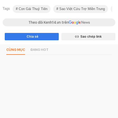
Tags
Con Gái Thuỷ Tiên
Sao Việt Cứu Trợ Miền Trung
S
Theo dõi Kenh14.vn trên
Chia sẻ
Sao chép link
CÙNG MỤC
ĐANG HOT