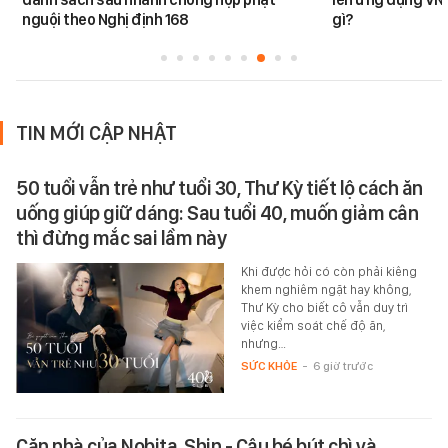
nguội theo Nghị định 168
gì?
TIN MỚI CẬP NHẬT
50 tuổi vẫn trẻ như tuổi 30, Thư Kỳ tiết lộ cách ăn
uống giúp giữ dáng: Sau tuổi 40, muốn giảm cân
thì đừng mắc sai lầm này
Khi được hỏi có còn phải kiêng
khem nghiêm ngặt hay không,
Thư Kỳ cho biết cô vẫn duy trì
việc kiểm soát chế độ ăn,
nhưng…
SỨC KHỎE
-
6 giờ trước
Căn nhà của Nobita, Shin - Cậu bé bút chì và