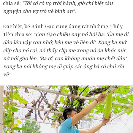
chia sẻ:
"Tôi có cô vợ trời hành, giờ chỉ biết cầu
nguyện cho vợ trở về bình an".
Đặc biệt, bé Bánh Gạo cũng đang rất nhớ mẹ. Thủy
Tiên chia sẻ:
"Con Gạo chiều nay nó hỏi ba: 'Ủa mẹ đi
đâu lâu vậy con nhớ, kêu mẹ về liền đi'. Xong ba mở
clip cho nó coi, nó thấy clip mẹ xong nó òa khóc nức
nở nói gào lên: 'Ba ơi, con không muốn mẹ chết đâu',
xong ba nói không mẹ đi giúp các ông bà cô chú rồi
về"
.