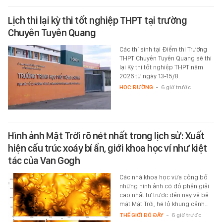
Lịch thi lại kỳ thi tốt nghiệp THPT tại trường
Chuyên Tuyên Quang
Các thí sinh tại Điểm thi Trường
THPT Chuyên Tuyên Quang sẽ thi
lại Kỳ thi tốt nghiệp THPT năm
2026 từ ngày 13-15/8.
HỌC ĐƯỜNG
-
6 giờ trước
Hình ảnh Mặt Trời rõ nét nhất trong lịch sử: Xuất
hiện cấu trúc xoáy bí ẩn, giới khoa học ví như kiệt
tác của Van Gogh
Các nhà khoa học vừa công bố
những hình ảnh có độ phân giải
cao nhất từ trước đến nay về bề
mặt Mặt Trời, hé lộ khung cảnh…
THẾ GIỚI ĐÓ ĐÂY
-
6 giờ trước