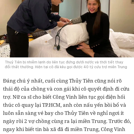
Thuỷ Tiên bị nhiễm lạnh do liên tục đứng dưới nước và thời tiết thay
đổi thất thường. Hiện tại cô đã kêu gọi được 40 tỷ cứu trợ miền Trung
Đáng chú ý nhất, cuối cùng Thủy Tiên cũng nói rõ
thái độ của chồng và con gái khi cô quyết định đi cứu
trợ. Nữ ca sĩ cho biết Công Vinh liên tục gọi điện hối
thúc cô quay lại TP.HCM, anh còn nấu yến bồi bổ và
luôn sẵn sàng vé bay cho Thủy Tiên về nghỉ ngơi ít
ngày rồi 2 vợ chồng cùng ra lại miền Trung. Trước đó,
ngay khi biết tin bà xã đã đi miền Trung, Công Vinh