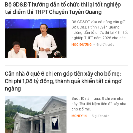
Bộ GD&ĐT hướng dẫn tổ chức thi lại tốt nghiệp
tại điểm thi THPT Chuyên Tuyên Quang
Bộ GD&ĐT vừa có công văn gửi
Sở GD&ĐT tỉnh Tuyên Quang,
hướng dẫn tổ chức thi lại kì thi tốt
nghiệp THPT năm 2026 cho các…
HỌC ĐƯỜNG
-
6 giờ trước
Căn nhà ở quê 6 chị em góp tiền xây cho bố mẹ:
Chi phí 1,08 tỷ đồng, thành quả khiến tất cả ngỡ
ngàng
Suốt 10 năm qua, 6 chị em nhà
này đều tiết kiệm tiền để xây nhà
cho bố mẹ.
MONEY.14
-
5 giờ trước