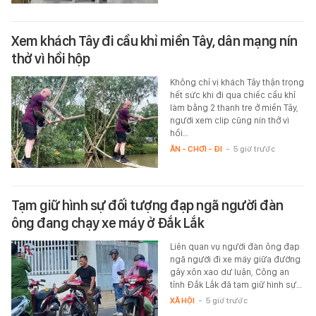
Xem khách Tây đi cầu khỉ miền Tây, dân mạng nín
thở vì hồi hộp
Không chỉ vị khách Tây thận trọng
hết sức khi đi qua chiếc cầu khỉ
làm bằng 2 thanh tre ở miền Tây,
người xem clip cũng nín thở vì
hồi…
ĂN - CHƠI - ĐI
-
5 giờ trước
Tạm giữ hình sự đối tượng đạp ngã người đàn
ông đang chạy xe máy ở Đắk Lắk
Liên quan vụ người đàn ông đạp
ngã người đi xe máy giữa đường
gây xôn xao dư luận, Công an
tỉnh Đắk Lắk đã tạm giữ hình sự…
XÃ HỘI
-
5 giờ trước