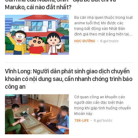
Maruko, cái nào đắt nhất?
Ba căn nhà quen thuộc trong loạt
anime tuổi thơ, khi được các
trang bất động sản Nhật Bản
định giá theo mặt bằng hiện tại,…
HỌC ĐƯỜNG
-
6 giờ trước
Vĩnh Long: Người dân phát sinh giao dịch chuyển
khoản có nội dung sau, cần nhanh chóng trình báo
công an
Cơ quan công an khuyến cáo
người dân cần đặc biệt thận
trọng khi gặp tình huống chuyển
khoản này.
TEK-LIFE
-
6 giờ trước