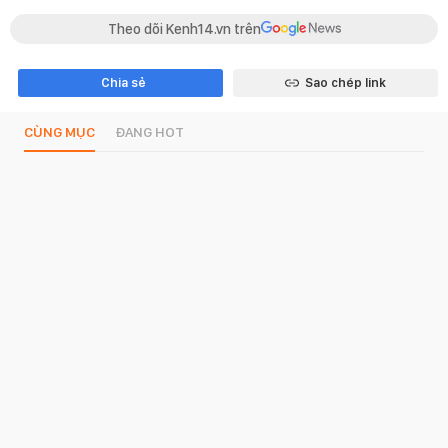
Theo dõi Kenh14.vn trên
Chia sẻ
Sao chép link
CÙNG MỤC
ĐANG HOT