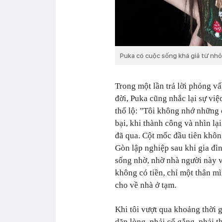
Puka có cuộc sống khá giả từ nhỏ
Trong một lần trả lời phỏng v
đời, Puka cũng nhắc lại sự việ
thổ lộ: "Tôi không nhớ những 
bại, khi thành công và nhìn lạ
đã qua. Cột mốc đầu tiên không
Gòn lập nghiệp sau khi gia đìn
sống nhờ, nhờ nhà người này v
không có tiền, chỉ một thân m
cho về nhà ở tạm.
Khi tôi vượt qua khoảng thời g
dặn lòng, phải cố gắng, phải 