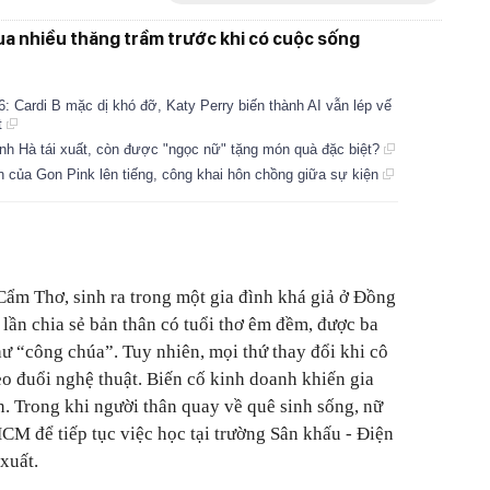
qua nhiều thăng trầm trước khi có cuộc sống
: Cardi B mặc dị khó đỡ, Katy Perry biến thành AI vẫn lép vế
t
nh Hà tái xuất, còn được "ngọc nữ" tặng món quà đặc biệt?
ôn của Gon Pink lên tiếng, công khai hôn chồng giữa sự kiện
Cẩm Thơ, sinh ra trong một gia đình khá giả ở Đồng
 lần chia sẻ bản thân có tuổi thơ êm đềm, được ba
 “công chúa”. Tuy nhiên, mọi thứ thay đổi khi cô
o đuổi nghệ thuật. Biến cố kinh doanh khiến gia
n. Trong khi người thân quay về quê sinh sống, nữ
HCM để tiếp tục việc học tại trường Sân khấu - Điện
xuất.