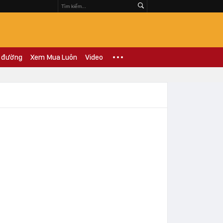
 đường
Xem Mua Luôn
Video