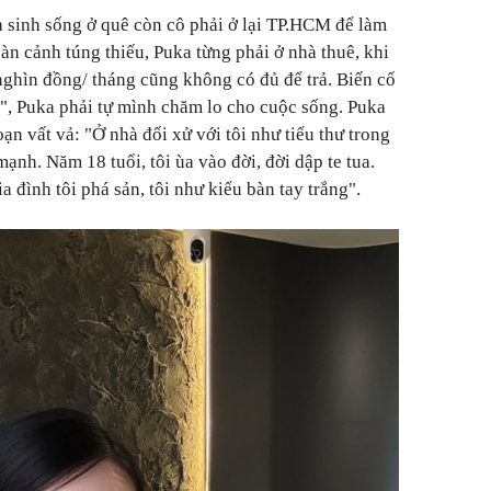
a sinh sống ở quê còn cô phải ở lại TP.HCM để làm
àn cảnh túng thiếu, Puka từng phải ở nhà thuê, khi
ghìn đồng/ tháng cũng không có đủ để trả. Biến cố
", Puka phải tự mình chăm lo cho cuộc sống. Puka
ạn vất vả: "Ở nhà đối xử với tôi như tiểu thư trong
 mạnh. Năm 18 tuổi, tôi ùa vào đời, đời dập te tua.
a đình tôi phá sản, tôi như kiểu bàn tay trắng".