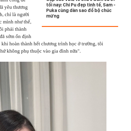
tối nay: Chi Pu đẹp tinh tế, Sam -
đã yêu thương
Puka cùng dàn sao đổ bộ chúc
, chỉ là người
mừng
c mình như thế,
tôi phải thành
 đã sớm ổn định
au khi hoàn thành hết chương trình học ở trường, tôi
 chứ không phụ thuộc vào gia đình nữa".