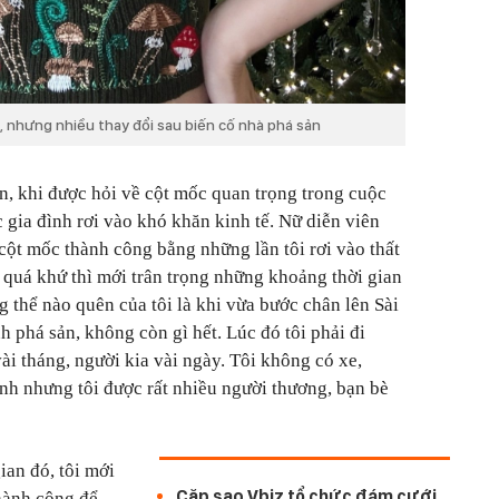
, nhưng nhiều thay đổi sau biến cố nhà phá sản
ấn, khi được hỏi về cột mốc quan trọng trong cuộc
c gia đình rơi vào khó khăn kinh tế. Nữ diễn viên
cột mốc thành công bằng những lần tôi rơi vào thất
i quá khứ thì mới trân trọng những khoảng thời gian
 thể nào quên của tôi là khi vừa bước chân lên Sài
h phá sản, không còn gì hết. Lúc đó tôi phải đi
ài tháng, người kia vài ngày. Tôi không có xe,
ình nhưng tôi được rất nhiều người thương, bạn bè
ian đó, tôi mới
Cặp sao Vbiz tổ chức đám cưới
thành công để