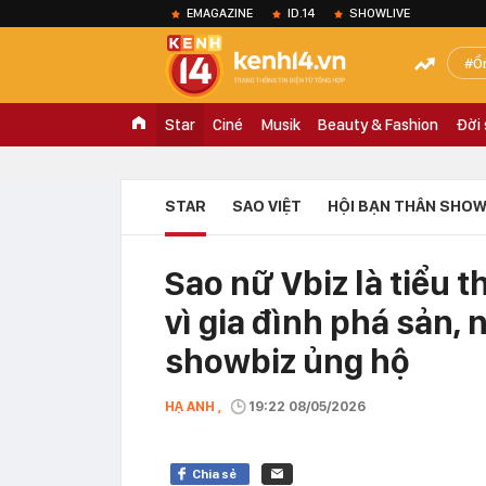
EMAGAZINE
ID.14
SHOWLIVE
Ồ
Star
Ciné
Musik
Beauty & Fashion
Đời
STAR
SAO VIỆT
HỘI BẠN THÂN SHOW
Sao nữ Vbiz là tiểu 
vì gia đình phá sản, 
showbiz ủng hộ
HẠ ANH ,
19:22 08/05/2026
Chia sẻ