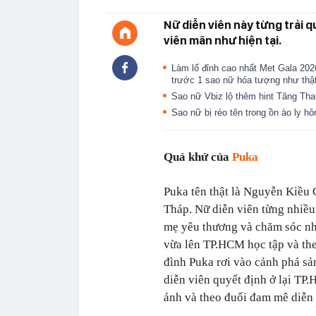
Nữ diễn viên này từng trải 
viên mãn như hiện tại.
Làm lố đỉnh cao nhất Met Gala 2026
trước 1 sao nữ hóa tượng như thậ
Sao nữ Vbiz lộ thêm hint Tăng Tha
Sao nữ bị réo tên trong ồn ào ly h
Quá khứ của
Puka
Puka tên thật là Nguyễn Kiều 
Tháp. Nữ diễn viên từng nhiều
mẹ yêu thương và chăm sóc như
vừa lên TP.HCM học tập và the
đình Puka rơi vào cảnh phá sả
diễn viên quyết định ở lại TP.
ảnh và theo đuổi đam mê diễn 