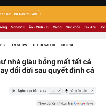
n ào của Thư Đan Nguyễn
 sống
Money.14
Ăn - Chơi - Đi
Xã hội
Sức khỏe
Tek-life
Học
BIZ
TV SHOW
ĐI SOI SAO ĐI
IDOL 14
thư nhà giàu bỗng mất tất cả
nay đổi đời sau quyết định cả
4:14
Nghe đọc bài
Theo dõi Kenh14.vn trên