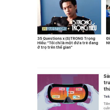
35 Questions x (S)TRONG Trọng
Đi
Hiếu: “Tôi chỉ là một đứa trẻ đang
N
ở trọ trên thế gian”
Sả
tr
th
Tek
Tiềm
cuồn