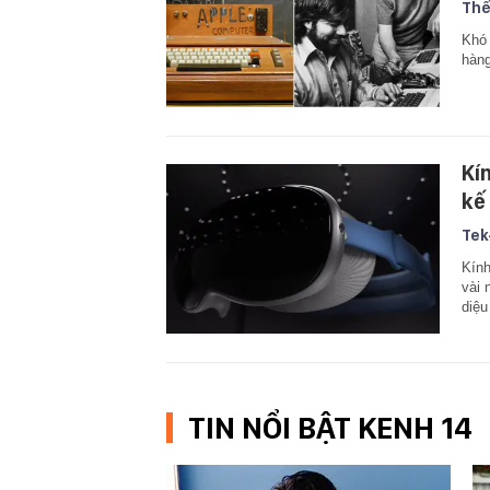
Thế
Khó 
hàng
Kí
kế 
Tek
Kính
vài 
diệu
TIN NỔI BẬT KENH 14