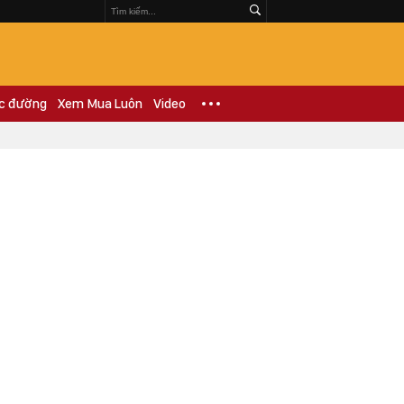
c đường
Xem Mua Luôn
Video