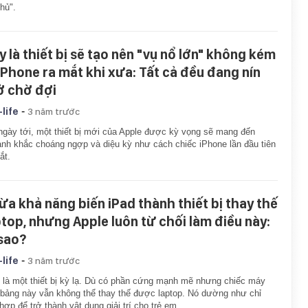
thủ".
y là thiết bị sẽ tạo nên "vụ nổ lớn" không kém
 iPhone ra mắt khi xưa: Tất cả đều đang nín
ở chờ đợi
-
-life
3 năm trước
ngày tới, một thiết bị mới của Apple được kỳ vọng sẽ mang đến
nh khắc choáng ngợp và diệu kỳ như cách chiếc iPhone lần đầu tiên
ắt.
ừa khả năng biến iPad thành thiết bị thay thế
ptop, nhưng Apple luôn từ chối làm điều này:
 sao?
-
-life
3 năm trước
 là một thiết bị kỳ lạ. Dù có phần cứng mạnh mẽ nhưng chiếc máy
 bảng này vẫn không thể thay thế được laptop. Nó dường như chỉ
hợp để trở thành vật dụng giải trí cho trẻ em.