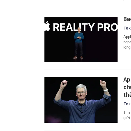
Ba
Tek
Appl
nghe
lòng
Ap
ch
th
Tek
Tim 
giới