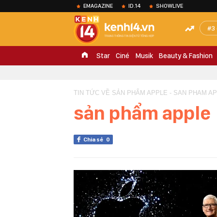
EMAGAZINE
ID.14
SHOWLIVE
3
Star
Ciné
Musik
Beauty & Fashion
TIN TỨC VỀ SẢN PHẨM APPLE - SAN PHAM A
sản phẩm apple
Chia sẻ
0