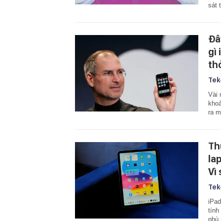
sát 
Đâ
gì
th
Tek
Vài 
khoả
ra m
Th
la
Vì
Tek
iPad
tính
phù 