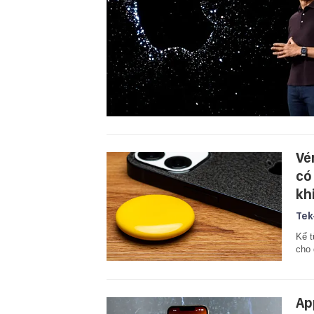
Vé
có
kh
Tek
Kể t
cho 
Ap