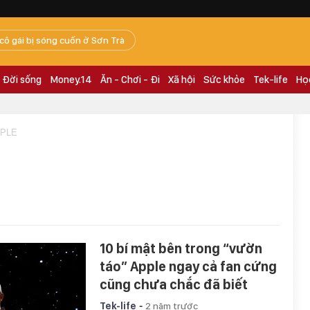
 cô gái bị sóng cuốn ở Sơn Trà
Đời sống
Money.14
Ăn - Chơi - Đi
Xã hội
Sức khỏe
Tek-life
Họ
PPLE
10 bí mật bên trong “vườn
táo” Apple ngay cả fan cứng
cũng chưa chắc đã biết
-
Tek-life
2 năm trước