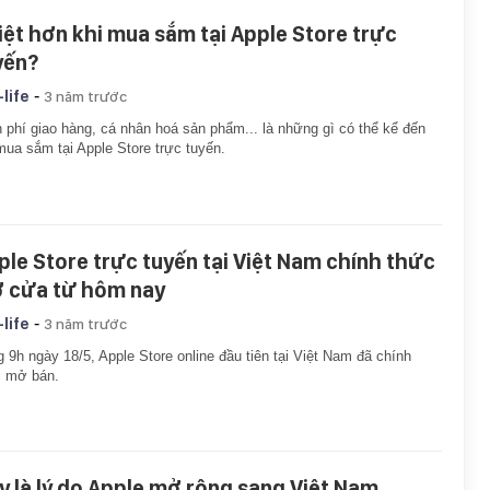
iệt hơn khi mua sắm tại Apple Store trực
yến?
-
-life
3 năm trước
 phí giao hàng, cá nhân hoá sản phẩm... là những gì có thể kể đến
mua sắm tại Apple Store trực tuyến.
ple Store trực tuyến tại Việt Nam chính thức
 cửa từ hôm nay
-
-life
3 năm trước
 9h ngày 18/5, Apple Store online đầu tiên tại Việt Nam đã chính
c mở bán.
y là lý do Apple mở rộng sang Việt Nam