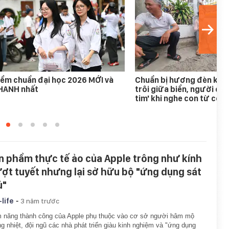
ểm chuẩn đại học 2026 MỚI và
Chuẩn bị hương đèn khấn
HANH nhất
trôi giữa biển, người ch
tim' khi nghe con từ cõi 
n phẩm thực tế ảo của Apple trông như kính
ượt tuyết nhưng lại sở hữu bộ "ứng dụng sát
ủ"
-
-life
3 năm trước
 năng thành công của Apple phụ thuộc vào cơ sở người hâm mộ
g nhiệt, đội ngũ các nhà phát triển giàu kinh nghiệm và "ứng dụng