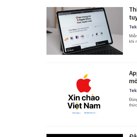
Th
tu
Tek
Miễn
khi 
Ap
mở
Tek
Đúng
thứ
Đâ