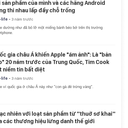
i sản phẩm của mình và các hãng Android
ng thi nhau lấp đầy chỗ trống
-
-life
3 năm trước
e dường như đã bỏ lỡ một miếng bánh béo bở trên thị trường
rtphone.
ốc gia châu Á khiến Apple "ám ảnh": Là "bản
o" 20 năm trước của Trung Quốc, Tim Cook
t niềm tin bất diệt
-
-life
3 năm trước
e ví quốc gia ở châu Á này như "con gà đẻ trứng vàng".
ạc nhiên với loạt sản phẩm từ ''thuở sơ khai''
a các thương hiệu lừng danh thế giới