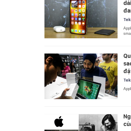
dả
đa
Tek
Appl
sma
Qu
sa
đặ
Tek
Appl
Ng
củ