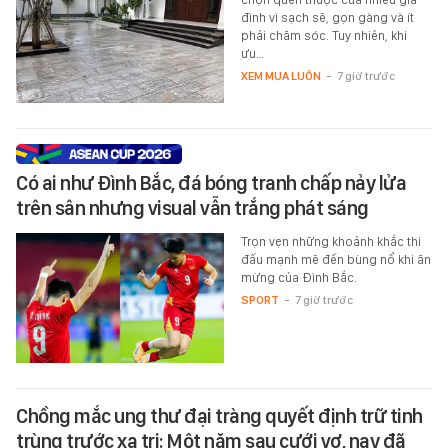
đình vì sạch sẽ, gọn gàng và ít
phải chăm sóc. Tuy nhiên, khi
ưu…
XEM MUA LUÔN
-
7 giờ trước
Có ai như Đình Bắc, đá bóng tranh chấp nảy lửa
trên sân nhưng visual vẫn trắng phát sáng
Trọn vẹn những khoảnh khắc thi
đấu mạnh mẽ đến bùng nổ khi ăn
mừng của Đình Bắc.
SPORT
-
7 giờ trước
Chồng mắc ung thư đại tràng quyết định trữ tinh
trùng trước xạ trị: Một năm sau cưới vợ, nay đã