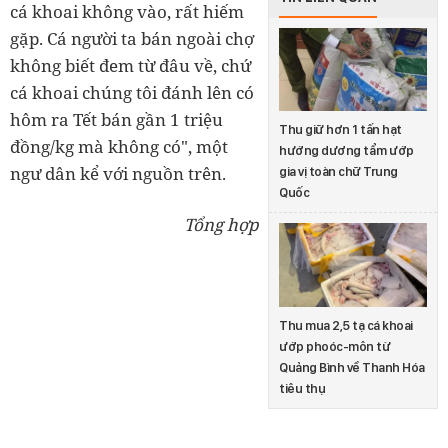
cá khoai không vào, rất hiếm
gặp. Cá người ta bán ngoài chợ
không biết đem từ đâu về, chứ
cá khoai chúng tôi đánh lên có
hôm ra Tết bán gần 1 triệu
Thu giữ hơn 1 tấn hạt
đồng/kg mà không có", một
hướng dương tẩm ướp
ngư dân kể với nguồn trên.
gia vị toàn chữ Trung
Quốc
Tổng hợp
Thu mua 2,5 tạ cá khoai
ướp phoóc-môn từ
Quảng Bình về Thanh Hóa
tiêu thụ