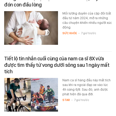
đón con đầu lòng
Mối lương duyên của cặp đôi bắt
đầu từ năm 2024, mở ra những
câu chuyện khiến nhiều người xúc
động.
SỨC KHỎE
-
7 giờ trước
Tiết lộ tin nhắn cuối cùng của nam ca sĩ 8X vừa
được tìm thấy tử vong dưới sông sau 1 ngày mất
tích
Nam ca sĩ hàng đầu này mất tích
sau khi ra ngoài đạp xe vào lúc
4h sáng 6/8. Sau đó, anh được
phát hiện đã qua đời.
STAR
-
7 giờ trước