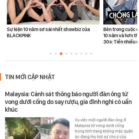
Sự kiện 10 năm sơ sài nhất showbiz của
Bên trong cuộc đ
BLACKPINK
10 năm và hơn th
30s: Tiền nhiều c
TIN MỚI CẬP NHẬT
Malaysia: Cảnh sát thông báo người đàn ông tử
vong dưới cống do say rượu, gia đình nghi có uẩn
khúc
Vụ việc một người đàn ông ở
Malaysia tử vong dưới cống
trong tình trạng không mặc quần
áo đang thu hút sự chú ý của