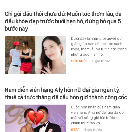
Chỉ gội đầu thôi chưa đủ: Muốn tóc thơm lâu, da
đầu khỏe đẹp trước buổi hẹn hò, đừng bỏ qua 5
bước này
Dưới đây là những bí quyết đơn
giản giúp bạn có mái tóc sạch
khỏe, thơm lâu và tự tin hơn trong
những buổi hẹn hò.
SỨC KHỎE
-
6 giờ trước
Nam diễn viên hạng A ly hôn nữ đại gia ngàn tỷ,
thuê cả trực thăng để cầu hôn giờ thành công cốc
Cuộc hôn nhân của nam diễn
viên hạng A và nữ đại gia đã đối
mặt với sóng gió lớn trước khi
chính thức tan vỡ.
STAR
-
6 giờ trước