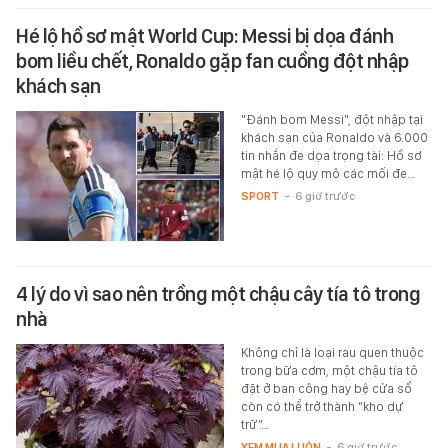
Hé lộ hồ sơ mật World Cup: Messi bị dọa đánh
bom liều chết, Ronaldo gặp fan cuồng đột nhập
khách sạn
"Đánh bom Messi", đột nhập tại
khách sạn của Ronaldo và 6.000
tin nhắn đe dọa trọng tài: Hồ sơ
mật hé lộ quy mô các mối đe…
SPORT
-
6 giờ trước
4 lý do vì sao nên trồng một chậu cây tía tô trong
nhà
Không chỉ là loại rau quen thuộc
trong bữa cơm, một chậu tía tô
đặt ở ban công hay bệ cửa sổ
còn có thể trở thành “kho dự
trữ”…
XEM MUA LUÔN
-
6 giờ trước