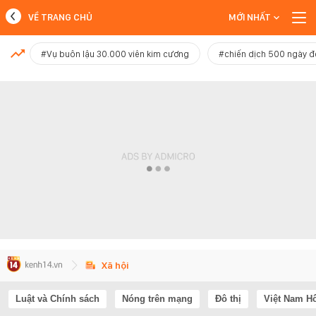
VỀ TRANG CHỦ
MỚI NHẤT
MỚI NHẤT
#Vụ buôn lậu 30.000 viên kim cương
#chiến dịch 500 ngày 
Xem thêm
Xã hội
Luật và Chính sách
Nóng trên mạng
Đô thị
Việt Nam H