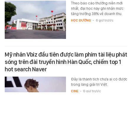
Theo báo cáo thường niên mới
nhất, đại học này ghi nhận mức
tăng trưởng 38% về doanh thu.
HỌC ĐƯỜNG
-
6 giờ trước
Mỹ nhân Vbiz đầu tiên được làm phim tài liệu phát
sóng trên đài truyền hình Hàn Quốc, chiếm top 1
hot search Naver
Đây là thành tích chưa ai có được
trong làng giải trí Việt.
CINE
-
6 giờ trước
7 người vào hang rồi mất tích, hơn một tuần sau