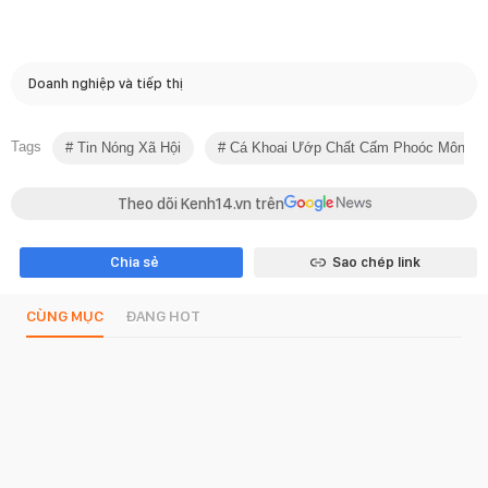
Doanh nghiệp và tiếp thị
Tags
Tin Nóng Xã Hội
Cá Khoai Ướp Chất Cấm Phoóc Môn
Theo dõi Kenh14.vn trên
Chia sẻ
Sao chép link
CÙNG MỤC
ĐANG HOT