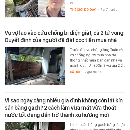
dư…
THẾ GIỚI ĐÓ ĐÂY
-
7 giờ trước
Vụ vợ lao vào cứu chồng bị điện giật, cả 2 tử vong:
Quyết định của người đã đặt cọc tiền mua nhà
Trước đó, vợ chồng ông Tuấn và
vợ chồng người mua nhà đã
thống nhất mua bán căn nhà và
mảnh đất hơn 300m2 với giá 2,2…
XÃ HỘI
-
7 giờ trước
Vì sao ngày càng nhiều gia đình không còn lát kín
sân bằng gạch? 2 cách làm vừa mát vừa thoát
nước tốt đang dần trở thành xu hướng mới
Lát kín sân bằng gạch từng là lựa
chọn quen thuộc của nhiều gia