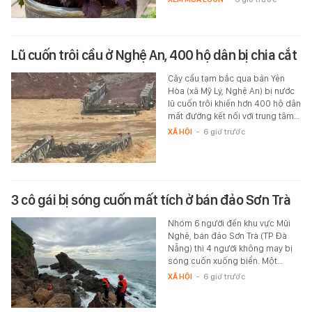
Lũ cuốn trôi cầu ở Nghệ An, 400 hộ dân bị chia cắt
Cây cầu tạm bắc qua bản Yên
Hòa (xã Mỹ Lý, Nghệ An) bị nước
lũ cuốn trôi khiến hơn 400 hộ dân
mất đường kết nối với trung tâm…
XÃ HỘI
-
6 giờ trước
3 cô gái bị sóng cuốn mất tích ở bán đảo Sơn Trà
Nhóm 6 người đến khu vực Mũi
Nghê, bán đảo Sơn Trà (TP Đà
Nẵng) thì 4 người không may bị
sóng cuốn xuống biển. Một…
XÃ HỘI
-
6 giờ trước