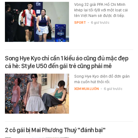
Vòng 32 giải PPA Hồ Chí MInh
khép lại tối 6/8 với một loạt cái
tên Việt Nam sẽ được đi tiếp.
SPORT
-
6 giờ trước
Song Hye Kyo chỉ cần 1 kiểu áo cũng đủ mặc đẹp
cả hè: Style U50 đến gái trẻ cũng phải mê
Song Hye Kyo diện đồ đơn giản
mà cuốn hút thôi rồi.
XEM MUA LUÔN
-
6 giờ trước
2 cô gái bị Mai Phương Thuý "đánh bại"