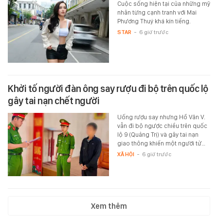
Cuộc sống hiện tại của những mỹ
nhân từng cạnh tranh với Mai
Phương Thuý khá kín tiếng.
STAR
-
6 giờ trước
Khởi tố người đàn ông say rượu đi bộ trên quốc lộ
gây tai nạn chết người
Uống rượu say nhưng Hồ Văn V.
vẫn đi bộ ngược chiều trên quốc
lộ 9 (Quảng Trị) và gây tai nạn
giao thông khiến một người tử…
XÃ HỘI
-
6 giờ trước
Xem thêm