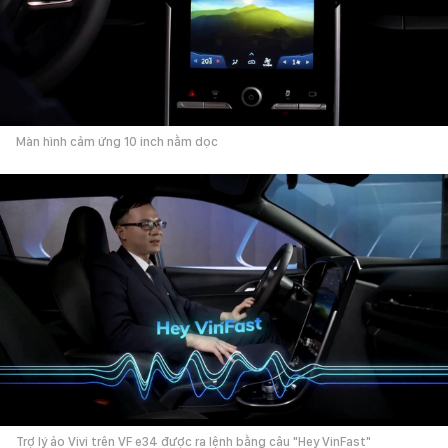
Màn hình cảm ứng 10 inch nằm dọc
Trợ lý ảo Vivi trên VF e34 được ra lệnh bằng câu "Hey VinFast"