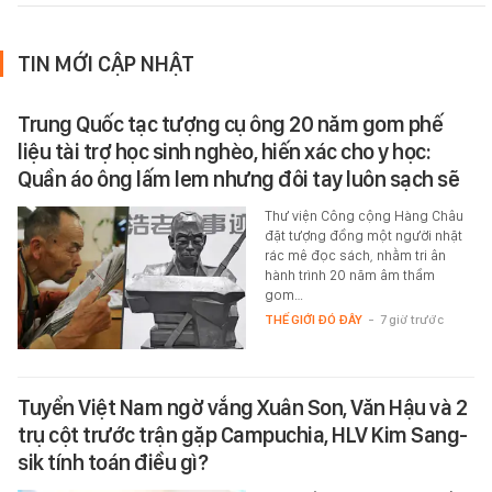
TIN MỚI CẬP NHẬT
Trung Quốc tạc tượng cụ ông 20 năm gom phế
liệu tài trợ học sinh nghèo, hiến xác cho y học:
Quần áo ông lấm lem nhưng đôi tay luôn sạch sẽ
Thư viện Công cộng Hàng Châu
đặt tượng đồng một người nhặt
rác mê đọc sách, nhằm tri ân
hành trình 20 năm âm thầm
gom…
THẾ GIỚI ĐÓ ĐÂY
-
7 giờ trước
Tuyển Việt Nam ngờ vắng Xuân Son, Văn Hậu và 2
trụ cột trước trận gặp Campuchia, HLV Kim Sang-
sik tính toán điều gì?