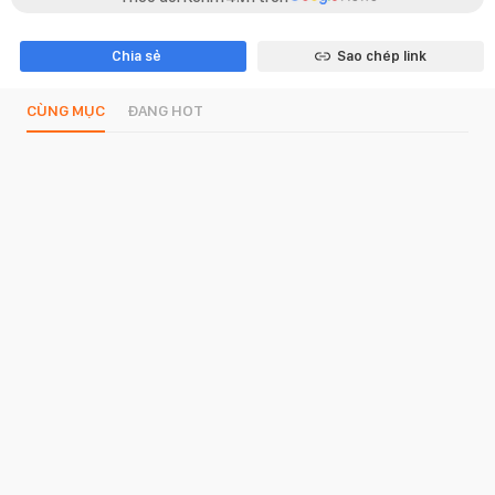
Chia sẻ
Sao chép link
CÙNG MỤC
ĐANG HOT