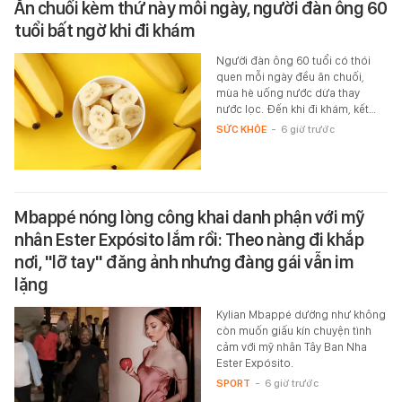
Ăn chuối kèm thứ này mỗi ngày, người đàn ông 60
tuổi bất ngờ khi đi khám
Người đàn ông 60 tuổi có thói
quen mỗi ngày đều ăn chuối,
mùa hè uống nước dừa thay
nước lọc. Đến khi đi khám, kết…
SỨC KHỎE
-
6 giờ trước
Mbappé nóng lòng công khai danh phận với mỹ
nhân Ester Expósito lắm rồi: Theo nàng đi khắp
nơi, "lỡ tay" đăng ảnh nhưng đàng gái vẫn im
lặng
Kylian Mbappé dường như không
còn muốn giấu kín chuyện tình
cảm với mỹ nhân Tây Ban Nha
Ester Expósito.
SPORT
-
6 giờ trước