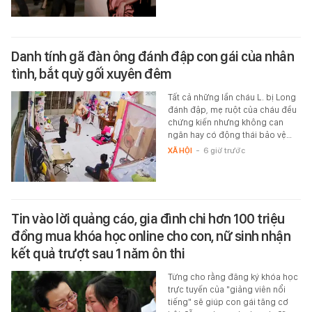
Danh tính gã đàn ông đánh đập con gái của nhân
tình, bắt quỳ gối xuyên đêm
Tất cả những lần cháu L. bị Long
đánh đập, mẹ ruột của cháu đều
chứng kiến nhưng không can
ngăn hay có động thái bảo vệ…
XÃ HỘI
-
6 giờ trước
Tin vào lời quảng cáo, gia đình chi hơn 100 triệu
đồng mua khóa học online cho con, nữ sinh nhận
kết quả trượt sau 1 năm ôn thi
Từng cho rằng đăng ký khóa học
trực tuyến của "giảng viên nổi
tiếng" sẽ giúp con gái tăng cơ