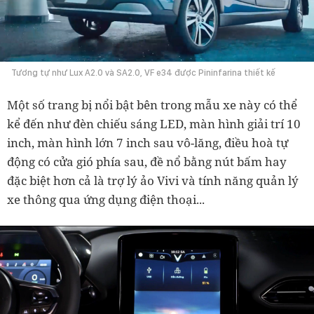
Tương tự như Lux A2.0 và SA2.0, VF e34 được Pininfarina thiết kế
Một số trang bị nổi bật bên trong mẫu xe này có thể
kể đến như đèn chiếu sáng LED, màn hình giải trí 10
inch, màn hình lớn 7 inch sau vô-lăng, điều hoà tự
động có cửa gió phía sau, đề nổ bằng nút bấm hay
đặc biệt hơn cả là trợ lý ảo Vivi và tính năng quản lý
xe thông qua ứng dụng điện thoại...