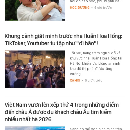
hội đỗ cao học, phụ huynh đã…
HỌC ĐƯỜNG
-
6 giờ trước
Khung cảnh giật mình trước nhà Huấn Hoa Hồng:
TikToker, Youtuber tụ tập như "đi bão"!
Tối 6/8, hàng trăm người đổ về
khu vực nhà Huấn Hoa Hồng tại
Hà Nội khiến lực lượng an ninh
khu đô thị phải được tăng
cường…
XÃ HỘI
-
6 giờ trước
Việt Nam vươn lên xếp thứ 4 trong những điểm
đến châu Á được du khách châu Âu tìm kiếm
nhiều nhất hè 2026
Sáng có thể đón bình minh trên