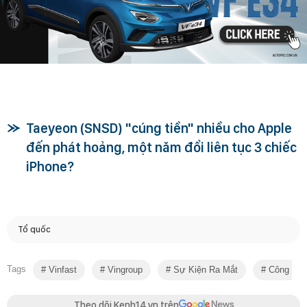
Taeyeon (SNSD) "cúng tiền" nhiều cho Apple
đến phát hoảng, một năm đổi liên tục 3 chiếc
iPhone?
Tổ quốc
Tags
Vinfast
Vingroup
Sự Kiện Ra Mắt
Công Suấ
Theo dõi Kenh14.vn trên