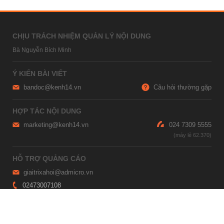
CHỊU TRÁCH NHIỆM QUẢN LÝ NỘI DUNG
Bà Nguyễn Bích Minh
Ý KIẾN BÀI VIẾT
bandoc@kenh14.vn
Câu hỏi thường gặp
HỢP TÁC NỘI DUNG
marketing@kenh14.vn
024 7309 5555
HỖ TRỢ QUẢNG CÁO
giaitrixahoi@admicro.vn
02473007108
TRỤ SỞ HÀ NỘI
Tầng 21, Tòa nhà Center Building, Hapulico Complex, Số 01, phố