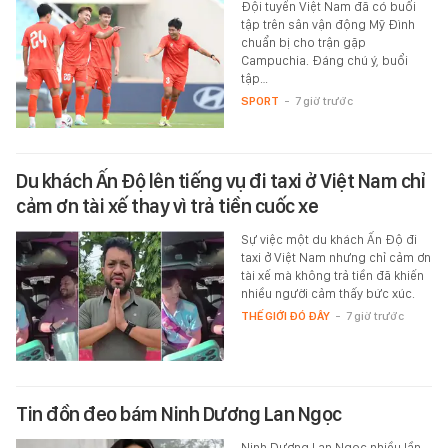
Đội tuyển Việt Nam đã có buổi
tập trên sân vận động Mỹ Đình
chuẩn bị cho trận gặp
Campuchia. Đáng chú ý, buổi
tập…
SPORT
-
7 giờ trước
Du khách Ấn Độ lên tiếng vụ đi taxi ở Việt Nam chỉ
cảm ơn tài xế thay vì trả tiền cuốc xe
Sự việc một du khách Ấn Độ đi
taxi ở Việt Nam nhưng chỉ cảm ơn
tài xế mà không trả tiền đã khiến
nhiều người cảm thấy bức xúc.
THẾ GIỚI ĐÓ ĐÂY
-
7 giờ trước
Tin đồn đeo bám Ninh Dương Lan Ngọc
Ninh Dương Lan Ngọc nhiều lần