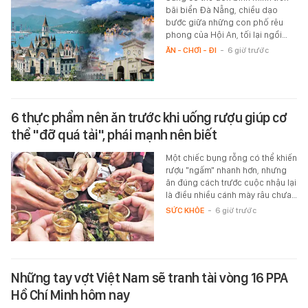
bãi biển Đà Nẵng, chiều dạo
bước giữa những con phố rêu
phong của Hội An, tối lại ngồi…
ĂN - CHƠI - ĐI
-
6 giờ trước
6 thực phẩm nên ăn trước khi uống rượu giúp cơ
thể "đỡ quá tải", phái mạnh nên biết
Một chiếc bụng rỗng có thể khiến
rượu "ngấm" nhanh hơn, nhưng
ăn đúng cách trước cuộc nhậu lại
là điều nhiều cánh mày râu chưa…
SỨC KHỎE
-
6 giờ trước
Những tay vợt Việt Nam sẽ tranh tài vòng 16 PPA
Hồ Chí Minh hôm nay