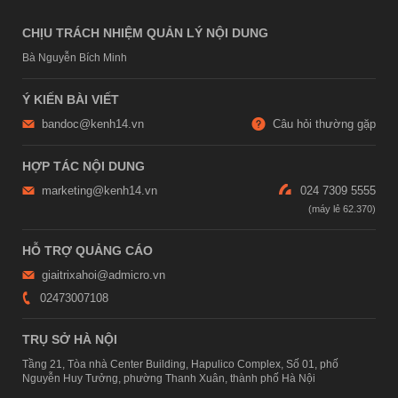
CHỊU TRÁCH NHIỆM QUẢN LÝ NỘI DUNG
Bà Nguyễn Bích Minh
Ý KIẾN BÀI VIẾT
bandoc@kenh14.vn
Câu hỏi thường gặp
HỢP TÁC NỘI DUNG
marketing@kenh14.vn
024 7309 5555
HỖ TRỢ QUẢNG CÁO
giaitrixahoi@admicro.vn
02473007108
TRỤ SỞ HÀ NỘI
Tầng 21, Tòa nhà Center Building, Hapulico Complex, Số 01, phố
Nguyễn Huy Tưởng, phường Thanh Xuân, thành phố Hà Nội