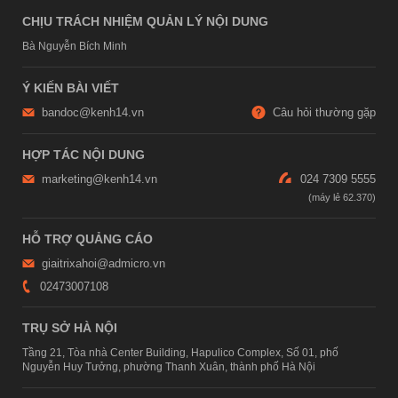
CHỊU TRÁCH NHIỆM QUẢN LÝ NỘI DUNG
Bà Nguyễn Bích Minh
Ý KIẾN BÀI VIẾT
bandoc@kenh14.vn
Câu hỏi thường gặp
HỢP TÁC NỘI DUNG
marketing@kenh14.vn
024 7309 5555
HỖ TRỢ QUẢNG CÁO
giaitrixahoi@admicro.vn
02473007108
TRỤ SỞ HÀ NỘI
Tầng 21, Tòa nhà Center Building, Hapulico Complex, Số 01, phố
Nguyễn Huy Tưởng, phường Thanh Xuân, thành phố Hà Nội