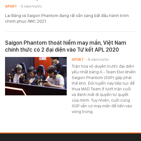
SPORT
- 5 năm trước
Lai Bâng và Saigon Phantom đang rất sẵn sàng bắt đầu hành trình
chinh phục AWC 2021.
Saigon Phantom thoát hiểm may mắn, Việt Nam
chính thức có 2 đại diện vào Tứ kết APL 2020
SPORT
- 6 năm trước
Trận hòa vô duyên trước đại diện
yếu nhất bảng A - Team Elvo khiến
Saigon Phantom (SGP) gặp phải
thế khó. Đội tuyển này tiếp tục để
thua MAD Team ở lượt trận cuối
và đánh mất đi quyền tự quyết
của mình. Tuy nhiên, cuối cùng
SGP vẫn có may mắn để tiến vào
vòng trong.